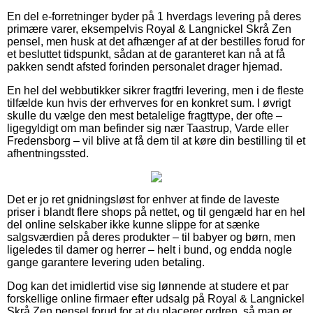
En del e-forretninger byder på 1 hverdags levering på deres
primære varer, eksempelvis Royal & Langnickel Skrå Zen
pensel, men husk at det afhænger af at der bestilles forud for
et besluttet tidspunkt, sådan at de garanteret kan nå at få
pakken sendt afsted forinden personalet drager hjemad.
En hel del webbutikker sikrer fragtfri levering, men i de fleste
tilfælde kun hvis der erhverves for en konkret sum. I øvrigt
skulle du vælge den mest betalelige fragttype, der ofte –
ligegyldigt om man befinder sig nær Taastrup, Varde eller
Fredensborg – vil blive at få dem til at køre din bestilling til et
afhentningssted.
Det er jo ret gnidningsløst for enhver at finde de laveste
priser i blandt flere shops på nettet, og til gengæld har en hel
del online selskaber ikke kunne slippe for at sænke
salgsværdien på deres produkter – til babyer og børn, men
ligeledes til damer og herrer – helt i bund, og endda nogle
gange garantere levering uden betaling.
Dog kan det imidlertid vise sig lønnende at studere et par
forskellige online firmaer efter udsalg på Royal & Langnickel
Skrå Zen pensel forud for at du placerer ordren, så man er