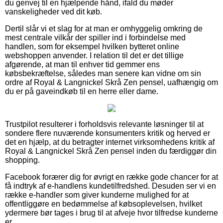
du genvej til en hjælpende hånd, ifald du møder
vanskeligheder ved dit køb.
Dertil slår vi et slag for at man er omhyggelig omkring de
mest centrale vilkår der spiller ind i forbindelse med
handlen, som for eksempel hvilken bytteret online
webshoppen anvender. I relation til det er det tillige
afgørende, at man til enhver tid gemmer ens
købsbekræftelse, således man senere kan vidne om sin
ordre af Royal & Langnickel Skrå Zen pensel, uafhængig om
du er på gaveindkøb til en herre eller dame.
Trustpilot resulterer i forholdsvis relevante løsninger til at
sondere flere nuværende konsumenters kritik og herved er
det en hjælp, at du betragter internet virksomhedens kritik af
Royal & Langnickel Skrå Zen pensel inden du færdiggør din
shopping.
Facebook forærer dig for øvrigt en række gode chancer for at
få indtryk af e-handlens kundetilfredshed. Desuden ser vi en
række e-handler som giver kunderne mulighed for at
offentliggøre en bedømmelse af købsoplevelsen, hvilket
ydermere bør tages i brug til at afveje hvor tilfredse kunderne
er.