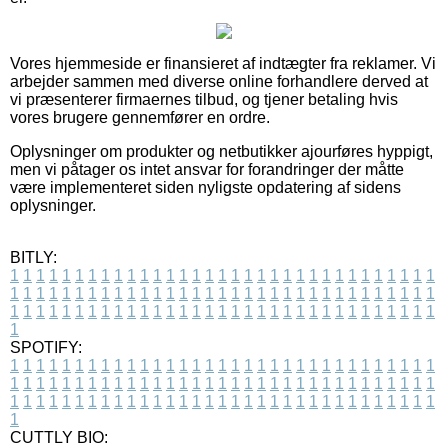
Vores hjemmeside er finansieret af indtægter fra reklamer. Vi
arbejder sammen med diverse online forhandlere derved at
vi præsenterer firmaernes tilbud, og tjener betaling hvis
vores brugere gennemfører en ordre.
Oplysninger om produkter og netbutikker ajourføres hyppigt,
men vi påtager os intet ansvar for forandringer der måtte
være implementeret siden nyligste opdatering af sidens
oplysninger.
BITLY:
1
1
1
1
1
1
1
1
1
1
1
1
1
1
1
1
1
1
1
1
1
1
1
1
1
1
1
1
1
1
1
1
1
1
1
1
1
1
1
1
1
1
1
1
1
1
1
1
1
1
1
1
1
1
1
1
1
1
1
1
1
1
1
1
1
1
1
1
1
1
1
1
1
1
1
1
1
1
1
1
1
1
1
1
1
1
1
1
1
1
1
1
1
1
1
1
1
1
1
1
SPOTIFY:
1
1
1
1
1
1
1
1
1
1
1
1
1
1
1
1
1
1
1
1
1
1
1
1
1
1
1
1
1
1
1
1
1
1
1
1
1
1
1
1
1
1
1
1
1
1
1
1
1
1
1
1
1
1
1
1
1
1
1
1
1
1
1
1
1
1
1
1
1
1
1
1
1
1
1
1
1
1
1
1
1
1
1
1
1
1
1
1
1
1
1
1
1
1
1
1
1
1
1
1
CUTTLY BIO: