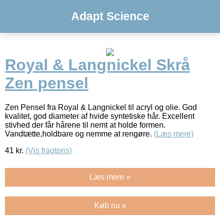
Adapt Science
Royal & Langnickel Skrå
Zen pensel
Zen Pensel fra Royal & Langnickel til acryl og olie. God
kvalitet, god diameter af hvide syntetiske hår. Excellent
stivhed der får hårene til nemt at holde formen.
Vandtætte,holdbare og nemme at rengøre.
(Læs mere)
41
kr.
(Vis fragtpris)
Læs mere »
Køb nu »