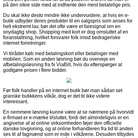
på den sikre side med at indhente den mest betalelige pris.
Du skal ikke desto mindre ikke undervurdere, at hvis en e-
butik udbyder deres produkter til en salgspris som anses for
helt ekstremt lav, bør det ofte være et faresignal om en
snydagtig shop. Shopping med kort er dog omsluttet af en
foranstaltning, hvilket forsvarer folk imod bedrageriske
internet forretninger.
Vi tilråder køb med betalingskort eller betalinger med
mobilen. Som en anden løsning bør du overveje en
afbetalingsløsning fra fx ViaBill, hvis du efterspørger at
godtgøre prisen i flere bidder.
Før folk handler på en internet butik bør man sådan set
granske butikkens vilkår, dog er det tit ikke videre
interessant.
En nemmere løsning kunne være at se nærmere på hvorvidt
e-firmaet er e-mærke tilsluttet, fordi det almindeligvis er en
angivelse af at online virksomheden føjer den officielle
danske lovgivning, og at online forhandleren fra tid til anden
ses til af fagmænd som er inde i vilkårene. Desuden tilbydes