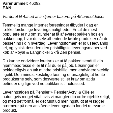
Varenummer:
46092
EAN:
Vurderet til
4.5
ud af 5 stjerner baseret på
48
anmeldelser
Temmelig mange internet forretninger tilbyder i dag en
række forskellige leveringsmuligheder. En af de mest
populære er nu om stunder at få afleveret pakken hos en
pakkeshop, hvor du selv afhenter de købte produkter når det
passer ind i din hverdag. Leveringsformen er jo usædvanlig
let, og typisk desuden den prisbilligste leveringsmanér ved
køb af Royal & Langnickel Skrå Zen pensel.
Du kunne endvidere foretrække at få pakken sendt til din
hjemmeadresse eller til når du er på job. Løsningen er
beklageligvis en tak mindre prisbillig, men endvidere vældig
ligetil. Den mindst kostelige løsning er unægtelig at hente
produkterne selv, som desværre stiller krav om at du
befinder dig lige ved netbutikkens tilholdssted.
Leveringstiden på Pensler > Pensler Acryl & Olie er
naturligvis meget vital hvis vi mangler din ordre øjeblikkeligt,
og med det formål er det fuldt ud meningsfuldt at vi kigger
nærmere på den anslåede leveringsdato for det relevante
produkt.