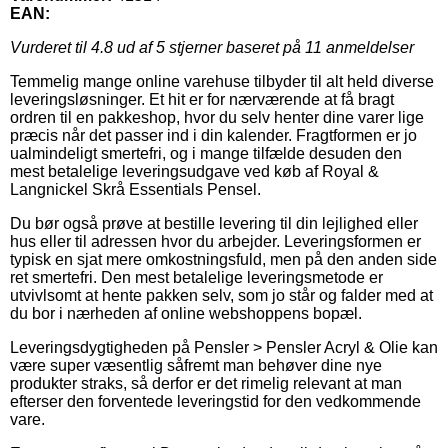
EAN:
Vurderet til
4.8
ud af 5 stjerner baseret på
11
anmeldelser
Temmelig mange online varehuse tilbyder til alt held diverse
leveringsløsninger. Et hit er for nærværende at få bragt
ordren til en pakkeshop, hvor du selv henter dine varer lige
præcis når det passer ind i din kalender. Fragtformen er jo
ualmindeligt smertefri, og i mange tilfælde desuden den
mest betalelige leveringsudgave ved køb af Royal &
Langnickel Skrå Essentials Pensel.
Du bør også prøve at bestille levering til din lejlighed eller
hus eller til adressen hvor du arbejder. Leveringsformen er
typisk en sjat mere omkostningsfuld, men på den anden side
ret smertefri. Den mest betalelige leveringsmetode er
utvivlsomt at hente pakken selv, som jo står og falder med at
du bor i nærheden af online webshoppens bopæl.
Leveringsdygtigheden på Pensler > Pensler Acryl & Olie kan
være super væsentlig såfremt man behøver dine nye
produkter straks, så derfor er det rimelig relevant at man
efterser den forventede leveringstid for den vedkommende
vare.