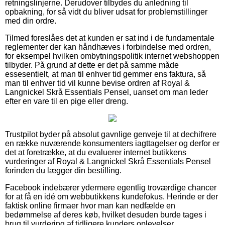
retningslinjerne. Derudover tilbydes du anledning til
opbakning, for så vidt du bliver udsat for problemstillinger
med din ordre.
Tilmed foreslåes det at kunden er sat ind i de fundamentale
reglementer der kan håndhæves i forbindelse med ordren,
for eksempel hvilken ombytningspolitik internet webshoppen
tilbyder. På grund af dette er det på samme måde
essesentielt, at man til enhver tid gemmer ens faktura, så
man til enhver tid vil kunne bevise ordren af Royal &
Langnickel Skrå Essentials Pensel, uanset om man leder
efter en vare til en pige eller dreng.
Trustpilot byder på absolut gavnlige genveje til at dechifrere
en række nuværende konsumenters iagttagelser og derfor er
det at foretrække, at du evaluerer internet butikkens
vurderinger af Royal & Langnickel Skrå Essentials Pensel
forinden du lægger din bestilling.
Facebook indebærer ydermere egentlig troværdige chancer
for at få en idé om webbutikkens kundefokus. Herinde er der
faktisk online firmaer hvor man kan nedfælde en
bedømmelse af deres køb, hvilket desuden burde tages i
brug til vurdering af tidligere kunders oplevelser.