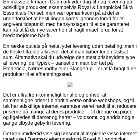
En masse e-firmaer i Danmark yder dag-til-dag levering på
adskillige produkter, eksempelvis Royal & Langnickel Skrå
Essentials Pensel, men vær opmærksom på at det er
underforstået at bestillingen køres igennem forud for et
angivent tidspunkt, med hensynstagen til at de garanteret
kan nå at få de nye varer hen til fragtfirmaet forud for at
medarbejderne har fri.
En række outlets på nettet yder levering uden betaling, men i
de fleste tilfælde afkræver det at man køber for en fastsat
sum. Alternativt skal du udvælge den mest prisbevidste type
af levering, der typisk – uanset om man bor tæt på
Fredericia, Nørresundby eller Slangerup – er at få bragt dine
produkter til et afhentningssted.
Det er ultra fremkommeligt for alle og enhver at
sammenligne priser i blandt diverse online webshops, og til
tak har adskillige internet varehuse været nødt til at reducere
priserne på mange af deres produkter – til drenge og piger,
og ligeledes til damer og herrer – voldsomt, og endda nogle
gange tilbyde gebyrfri levering.
Det kan imidlertid vise sig lønsomt at inspicere visse internet
varehuse i Danmark efter udsalg på Royal & Langnickel