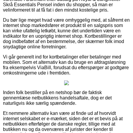
Skrå Essentials Pensel inden du shopper, så man er
velinformeret til at få fat i den mindst kostelige pris.
Du bør lige meget hvad være omhyggelig med, at såfremt en
internet shop markedsfører et produkt til en salgspris som
kan virke ufattelig letkøbt, kunne det undertiden være en
indikator for en uoprigtig internet shop. Kortbestillinger er
dog indbefattet af en bestemmelse, der skærmer folk imod
snydagtige online forretninger.
Vi går generelt ind for kortbetalinger eller betalinger med
mobilen. Som et alternativ kan du bruge en afdragsløsning
fra eksempelvis ViaBill, forudsat du efterspørger at godtgøre
omkostningerne ude i fremtiden.
Inden folk bestiller på en netshop bør de faktisk
gennemlæse netbutikkens handelsaftale, dog er det
naturligvis ikke særlig spændende.
Et nemmere alternativ kan være at finde ud af hvorvidt
internet selskabet er e-mærket, siden det er et bevis på at
netbutikken efterfølger de danske regler, tillige med at
butikken nu og da overværes af jurister der kender til