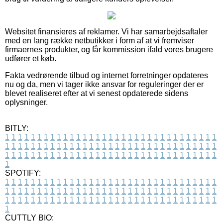
Websitet finansieres af reklamer. Vi har samarbejdsaftaler
med en lang række netbutikker i form af at vi fremviser
firmaernes produkter, og får kommission ifald vores brugere
udfører et køb.
Fakta vedrørende tilbud og internet forretninger opdateres
nu og da, men vi tager ikke ansvar for reguleringer der er
blevet realiseret efter at vi senest opdaterede sidens
oplysninger.
BITLY:
1
1
1
1
1
1
1
1
1
1
1
1
1
1
1
1
1
1
1
1
1
1
1
1
1
1
1
1
1
1
1
1
1
1
1
1
1
1
1
1
1
1
1
1
1
1
1
1
1
1
1
1
1
1
1
1
1
1
1
1
1
1
1
1
1
1
1
1
1
1
1
1
1
1
1
1
1
1
1
1
1
1
1
1
1
1
1
1
1
1
1
1
1
1
1
1
1
1
1
1
SPOTIFY:
1
1
1
1
1
1
1
1
1
1
1
1
1
1
1
1
1
1
1
1
1
1
1
1
1
1
1
1
1
1
1
1
1
1
1
1
1
1
1
1
1
1
1
1
1
1
1
1
1
1
1
1
1
1
1
1
1
1
1
1
1
1
1
1
1
1
1
1
1
1
1
1
1
1
1
1
1
1
1
1
1
1
1
1
1
1
1
1
1
1
1
1
1
1
1
1
1
1
1
1
CUTTLY BIO: