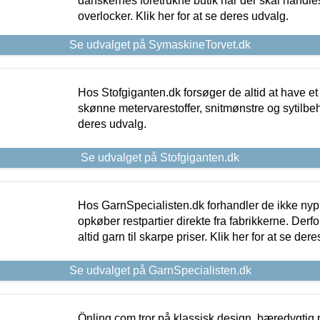
danskernes foretrukne butik når der skal handle
overlocker. Klik her for at se deres udvalg.
Se udvalget på SymaskineTorvet.dk
Hos Stofgiganten.dk forsøger de altid at have et
skønne metervarestoffer, snitmønstre og sytilbehø
deres udvalg.
Se udvalget på Stofgiganten.dk
Hos GarnSpecialisten.dk forhandler de ikke ny
opkøber restpartier direkte fra fabrikkerne. Derf
altid garn til skarpe priser. Klik her for at se der
Se udvalget på GarnSpecialisten.dk
Önling.com tror på klassisk design, bæredygtig p