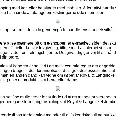
opping med kort eller betalinger med mobilen. Alternativt bør d
 du har i sinde at afdrage omkostningerne ude i fremtiden.
tshop bør man de facto gennemgå forhandlerens handelsvilkår, 
ære at se nærmere på om e-shoppen er e-mærket, siden det skull
en officielle danske lovgivning, tillige med at internet virksomh
gen viden om retningslinjerne. Det giver dig genvej til en hånd
 din ordre.
es at køberen er sat ind i de mest centrale regler der er gælden
etningen bruger. I den forbindelse er det ligeledes essesentielt, at
så man en anden gang kan vidne om købet af Royal & Langnicke
ig efter et produkt til en herre eller dame.
ådan set fine muligheder for at finde ud af ret mange nuværende 
du gennemgår e-forretningens ratings af Royal & Langnickel Jum
ende tilpas fordelagtige metoder til at få kendskab til netbutik