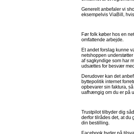
Generelt anbefaler vi sh
eksempelvis ViaBill, hvis
Før folk køber hos en ne
omfattende arbejde.
Et andet forslag kunne v
netshoppen understøtter d
af sagkyndige som har me
udsættes for besvær med
Derudover kan det anbefal
byttepolitik internet forr
opbevarer sin faktura, 
uafhængig om du er på udk
Trustpilot tilbyder dig s
derfor tilrådes det, at 
din bestilling.
Facebook byder på tilsvar