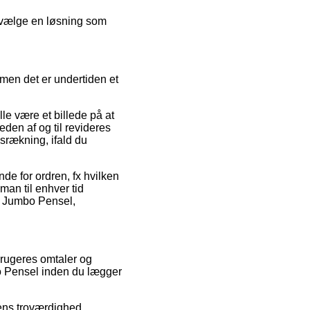
u vælge en løsning som
men det er undertiden et
e være et billede på at
eden af og til revideres
srækning, ifald du
de for ordren, fx hvilken
 man til enhver tid
l Jumbo Pensel,
brugeres omtaler og
bo Pensel inden du lægger
kens troværdighed.