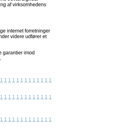
ring af virksomhedens
ge internet forretninger
der videre udfører et
ve garantier imod
.
1
1
1
1
1
1
1
1
1
1
1
1
1
1
1
1
1
1
1
1
1
1
1
1
1
1
1
1
1
1
1
1
1
1
1
1
1
1
1