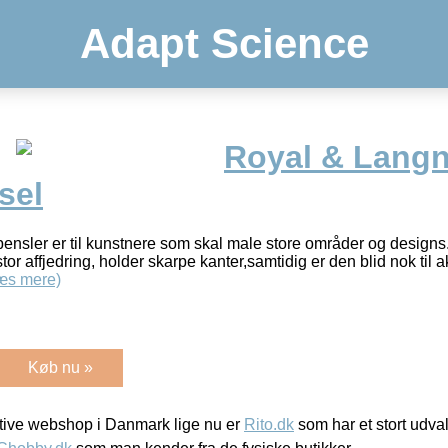
Adapt Science
Royal & Langn
sel
pensler er til kunstnere som skal male store områder og design
stor affjedring, holder skarpe kanter,samtidig er den blid nok til 
æs mere)
Køb nu »
ive webshop i Danmark lige nu er
Rito.dk
som har et stort udval