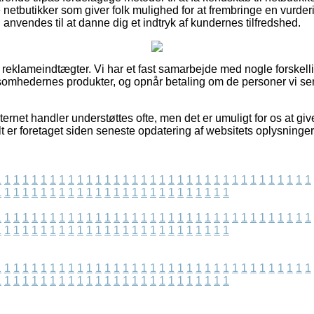
netbutikker som giver folk mulighed for at frembringe en vurde
an anvendes til at danne dig et indtryk af kundernes tilfredshed.
f reklameindtægter. Vi har et fast samarbejde med nogle forskelli
ksomhedernes produkter, og opnår betaling om de personer vi sen
ernet handler understøttes ofte, men det er umuligt for os at gi
t er foretaget siden seneste opdatering af websitets oplysninger
1
1
1
1
1
1
1
1
1
1
1
1
1
1
1
1
1
1
1
1
1
1
1
1
1
1
1
1
1
1
1
1
1
1
1
1
1
1
1
1
1
1
1
1
1
1
1
1
1
1
1
1
1
1
1
1
1
1
1
1
1
1
1
1
1
1
1
1
1
1
1
1
1
1
1
1
1
1
1
1
1
1
1
1
1
1
1
1
1
1
1
1
1
1
1
1
1
1
1
1
1
1
1
1
1
1
1
1
1
1
1
1
1
1
1
1
1
1
1
1
1
1
1
1
1
1
1
1
1
1
1
1
1
1
1
1
1
1
1
1
1
1
1
1
1
1
1
1
1
1
1
1
1
1
1
1
1
1
1
1
1
1
1
1
1
1
1
1
1
1
1
1
1
1
1
1
1
1
1
1
1
1
1