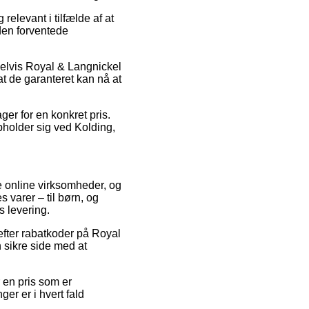
elevant i tilfælde af at
den forventede
pelvis Royal & Langnickel
at de garanteret kan nå at
ger for en konkret pris.
pholder sig ved Kolding,
ige online virksomheder, og
 varer – til børn, og
s levering.
 efter rabatkoder på Royal
 sikre side med at
 en pris som er
ger er i hvert fald