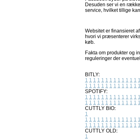
Desuden ser vi en række 
service, hvilket tillige k
Websitet er finansieret a
hvori vi præsenterer vir
køb.
Fakta om produkter og int
reguleringer der eventuel
BITLY:
1
1
1
1
1
1
1
1
1
1
1
1
1
1
1
1
1
1
1
1
1
1
1
1
1
1
SPOTIFY:
1
1
1
1
1
1
1
1
1
1
1
1
1
1
1
1
1
1
1
1
1
1
1
1
1
1
CUTTLY BIO:
1
1
1
1
1
1
1
1
1
1
1
1
1
1
1
1
1
1
1
1
1
1
1
1
1
1
1
CUTTLY OLD:
1