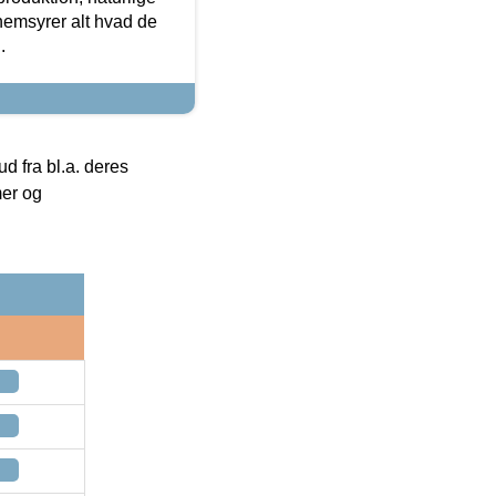
nemsyrer alt hvad de
.
 fra bl.a. deres
mer og