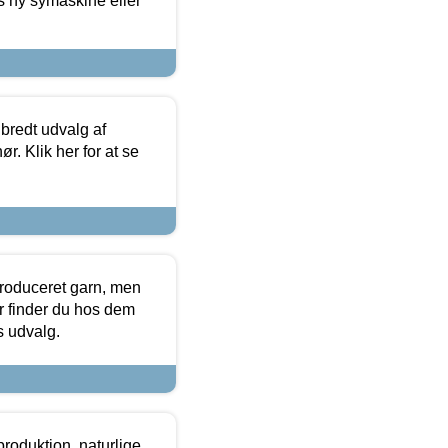
s ny symaskine eller
 bredt udvalg af
r. Klik her for at se
produceret garn, men
or finder du hos dem
es udvalg.
roduktion, naturlige