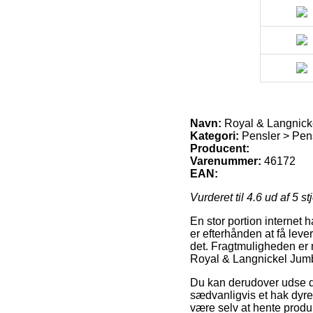
Navn:
Royal & Langnick
Kategori:
Pensler > Pens
Producent:
Varenummer:
46172
EAN:
Vurderet til
4.6
ud af 5 st
En stor portion internet 
er efterhånden at få lever
det. Fragtmuligheden er n
Royal & Langnickel Jum
Du kan derudover udse dig 
sædvanligvis et hak dyre
være selv at hente produ