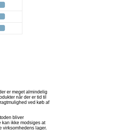
 der er meget almindelig
dukter når der er tid til
 fragtmulighed ved køb af
etoden bliver
e kan ikke modsiges at
ne virksomhedens lager.