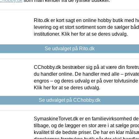
Chobby.dk
som man kender fra de fysiske butikker.
Rito.dk er kort sagt en online hobby butik med h
levering og et stort sortiment som de sælger både
institutioner. Klik her for at se deres udvalg.
Se udvalget på Rito.dk
CChobby.dk bestræber sig på at være din foretr
du handler online. De handler med alle – private,
engros – og deres udvalg er på over tolvtusinde 
Klik her for at se deres udvalg.
Se udvalget på CChobby.dk
SymaskineTorvet.dk er en familievirksomhed der
tilbage, og de lægger en stor ære i at sælge pro
kvalitet til de bedste priser. De har en klar mål