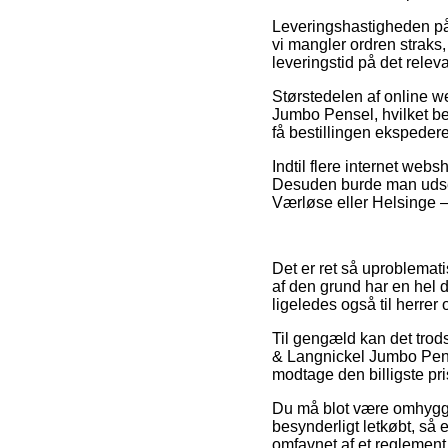
Leveringshastigheden på P
vi mangler ordren straks
leveringstid på det relev
Størstedelen af online w
Jumbo Pensel, hvilket bet
få bestillingen ekspederet
Indtil flere internet webs
Desuden burde man udse d
Værløse eller Helsinge – 
Det er ret så uproblematis
af den grund har en hel d
ligeledes også til herrer
Til gengæld kan det trods
& Langnickel Jumbo Pense
modtage den billigste pri
Du må blot være omhyggeli
besynderligt letkøbt, så e
omfavnet af et reglement