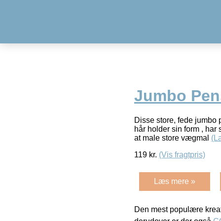
Jumbo Pen
Disse store, fede jumbo 
hår holder sin form , har 
at male store vægmal
(L
119
kr.
(Vis fragtpris)
Læs mere »
Den mest populære kreat