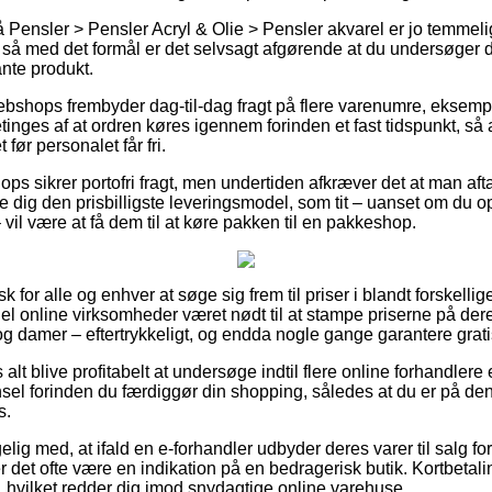
ensler > Pensler Acryl & Olie > Pensler akvarel er jo temmelig r
, så med det formål er det selvsagt afgørende at du undersøger 
ante produkt.
ebshops frembyder dag-til-dag fragt på flere varenumre, eksem
inges af at ordren køres igennem forinden et fast tidspunkt, så 
 før personalet får fri.
hops sikrer portofri fragt, men undertiden afkræver det at man afta
ig den prisbilligste leveringsmodel, som tit – uanset om du o
vil være at få dem til at køre pakken til en pakkeshop.
k for alle og enhver at søge sig frem til priser i blandt forskell
el online virksomheder været nødt til at stampe priserne på deres
 og damer – eftertrykkeligt, og endda nogle gange garantere grati
 alt blive profitabelt at undersøge indtil flere online forhandlere
l forinden du færdiggør din shopping, således at du er på den
s.
g med, at ifald en e-forhandler udbyder deres varer til salg for
r det ofte være en indikation på en bedragerisk butik. Kortbetalin
, hvilket redder dig imod snydagtige online varehuse.