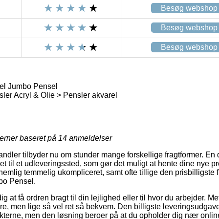
Besøg webshop
Besøg webshop
Besøg webshop
el Jumbo Pensel
ler Acryl & Olie > Pensler akvarel
jerner baseret på
14
anmeldelser
handler tilbyder nu om stunder mange forskellige fragtformer. En
et til et udleveringssted, som gør det muligt at hente dine nye pro
emlig temmelig ukompliceret, samt ofte tillige den prisbilligste
bo Pensel.
at få ordren bragt til din lejlighed eller til hvor du arbejder. M
re, men lige så vel ret så bekvem. Den billigste leveringsudgav
kterne, men den løsning beroer på at du opholder dig nær onli