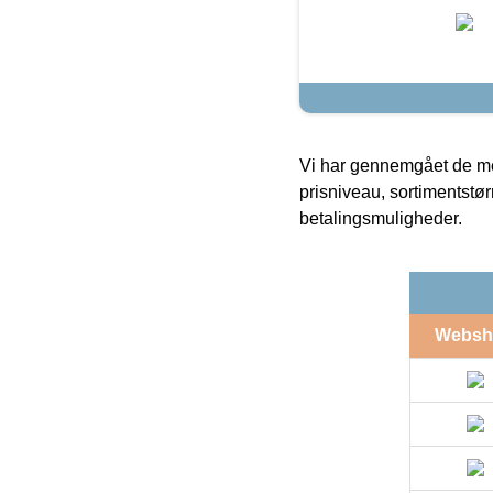
Vi har gennemgået de mes
prisniveau, sortimentstø
betalingsmuligheder.
Websh