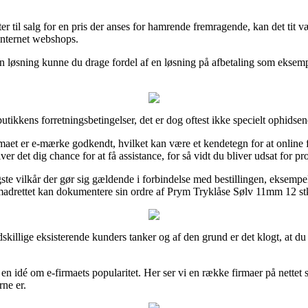
er til salg for en pris der anses for hamrende fremragende, kan det tit v
 internet webshops.
 løsning kunne du drage fordel af en løsning på afbetaling som eksempelvi
tikkens forretningsbetingelser, det er dog oftest ikke specielt ophidsen
rmaet er e-mærke godkendt, hvilket kan være et kendetegn for at online 
r det dig chance for at få assistance, for så vidt du bliver udsat for pr
e vilkår der gør sig gældende i forbindelse med bestillingen, eksempelvi
madrettet kan dokumentere sin ordre af Prym Tryklåse Sølv 11mm 12 stk.,
dskillige eksisterende kunders tanker og af den grund er det klogt, at 
 idé om e-firmaets popularitet. Her ser vi en række firmaer på nettet 
rne er.