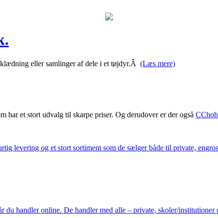
k.
lædning eller samlinger af dele i et tøjdyr.Â
(Læs mere)
m har et stort udvalg til skarpe priser. Og derudover er der også
CChob
ig levering og et stort sortiment som de sælger både til private, engros 
du handler online. De handler med alle – private, skoler/institutioner 