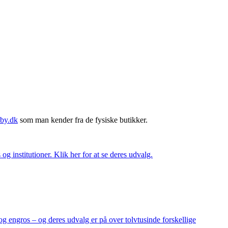
by.dk
som man kender fra de fysiske butikker.
og institutioner. Klik her for at se deres udvalg.
og engros – og deres udvalg er på over tolvtusinde forskellige