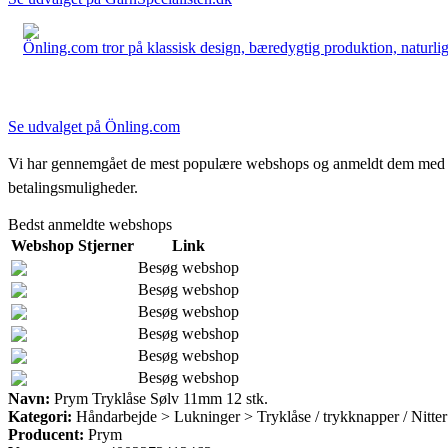
Önling.com tror på klassisk design, bæredygtig produktion, naturlige
Se udvalget på Önling.com
Vi har gennemgået de mest populære webshops og anmeldt dem med stjern
betalingsmuligheder.
Bedst anmeldte webshops
Webshop
Stjerner
Link
Besøg webshop
Besøg webshop
Besøg webshop
Besøg webshop
Besøg webshop
Besøg webshop
Navn:
Prym Tryklåse Sølv 11mm 12 stk.
Kategori:
Håndarbejde > Lukninger > Tryklåse / trykknapper / Nitter
Producent:
Prym