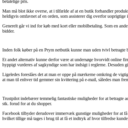
betalelige pris.
Man må blot ikke overse, at i tilfælde af at en butik forhandler produkt
heldigvis omfavnet af en orden, som assisterer dig overfor uoprigtige
Generelt går vi ind for køb med kort eller mobilbetaling. Som en anden
bidder.
Inden folk køber på en Prym netbutik kunne man uden tvivl betragte bu
Et andet alternativ kunne derfor være at undersøge hvorvidt online fi
hyppigt vurderes af sagkyndige som har indsigt i reglerne. Desuden give
Ligeledes foreslåes det at man er oppe på mærkerne omkring de vigtigst
at man til enhver tid gemmer sin kvittering på e-mail, således man fre
Trustpilot indebærer temmelig fantastiske muligheder for at betragte a
stk. forud for at du shopper.
Facebook tilbyder derudover immervæk gunstige muligheder for at få en
hvilket tillige må tages i brug til at få et indtryk af hvor tilfredse kunde