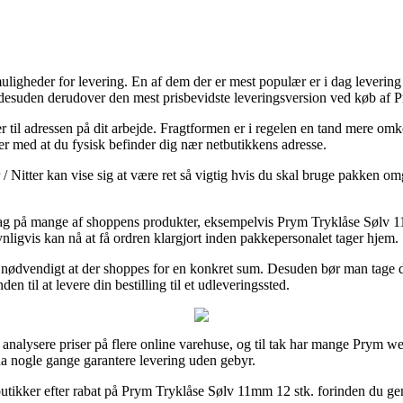
uligheder for levering. En af dem der er mest populær er i dag levering 
mt desuden derudover den mest prisbevidste leveringsversion ved køb af
er til adressen på dit arbejde. Fragtformen er i regelen en tand mere o
der med at du fysisk befinder dig nær netbutikkens adresse.
itter kan vise sig at være ret så vigtig hvis du skal bruge pakken omgå
erdag på mange af shoppens produkter, eksempelvis Prym Tryklåse Sølv 11
nligvis kan nå at få ordren klargjort inden pakkepersonalet tager hjem.
så nødvendigt at der shoppes for en konkret sum. Desuden bør man tage d
n til at levere din bestilling til et udleveringssted.
at analysere priser på flere online varehuse, og til tak har mange Prym 
dda nogle gange garantere levering uden gebyr.
butikker efter rabat på Prym Tryklåse Sølv 11mm 12 stk. forinden du gen