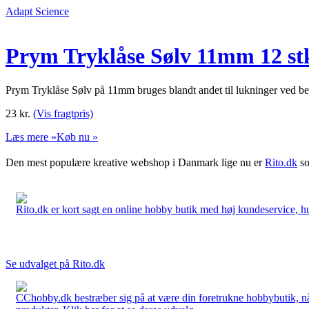
Adapt Science
Prym Tryklåse Sølv 11mm 12 st
Prym Tryklåse Sølv på 11mm bruges blandt andet til lukninger ved bek
23
kr.
(Vis fragtpris)
Læs mere »
Køb nu »
Den mest populære kreative webshop i Danmark lige nu er
Rito.dk
so
Rito.dk er kort sagt en online hobby butik med høj kundeservice, hurt
Se udvalget på Rito.dk
CChobby.dk bestræber sig på at være din foretrukne hobbybutik, når 