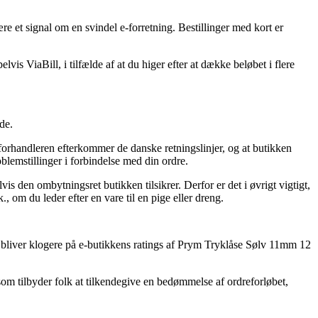
ære et signal om en svindel e-forretning. Bestillinger med kort er
s ViaBill, i tilfælde af at du higer efter at dække beløbet i flere
de.
forhandleren efterkommer de danske retningslinjer, og at butikken
oblemstillinger i forbindelse med din ordre.
s den ombytningsret butikken tilsikrer. Derfor er det i øvrigt vigtigt,
 om du leder efter en vare til en pige eller dreng.
du bliver klogere på e-butikkens ratings af Prym Tryklåse Sølv 11mm 12
som tilbyder folk at tilkendegive en bedømmelse af ordreforløbet,