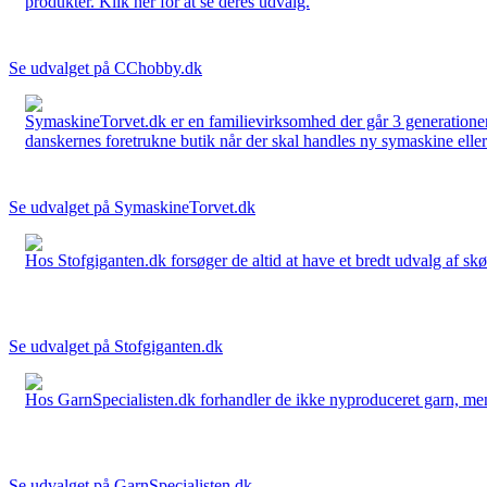
produkter. Klik her for at se deres udvalg.
Se udvalget på CChobby.dk
SymaskineTorvet.dk er en familievirksomhed der går 3 generationer t
danskernes foretrukne butik når der skal handles ny symaskine eller 
Se udvalget på SymaskineTorvet.dk
Hos Stofgiganten.dk forsøger de altid at have et bredt udvalg af skø
Se udvalget på Stofgiganten.dk
Hos GarnSpecialisten.dk forhandler de ikke nyproduceret garn, men op
Se udvalget på GarnSpecialisten.dk