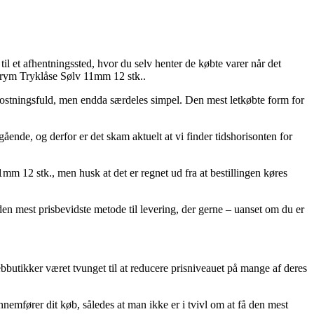
til et afhentningssted, hvor du selv henter de købte varer når det
 Prym Tryklåse Sølv 11mm 12 stk..
mkostningsfuld, men endda særdeles simpel. Den mest letkøbte form for
ende, og derfor er det skam aktuelt at vi finder tidshorisonten for
mm 12 stk., men husk at det er regnet ud fra at bestillingen køres
en mest prisbevidste metode til levering, der gerne – uanset om du er
webbutikker været tvunget til at reducere prisniveauet på mange af deres
nemfører dit køb, således at man ikke er i tvivl om at få den mest