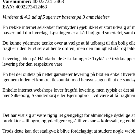
Varenummer:
4002273412463
EAN:
4002273412463
Vurderet til
4.3
ud af 5 stjerner baseret på
3
anmeldelser
En række internet selskaber frembyder i øjeblikket et stort udvalg af m
passer ind i din hverdag. Løsningen er altså i høj grad smertefri, sa
Du kunne ydermere tænke over at vælge at få udbragt til din bolig ell
fragt er uden tvivl selv at hente ordren, men den mulighed står og fal
Leveringstiden på Håndarbejde > Lukninger > Tryklåse / trykknapper / N
levering for den respektive vare.
En hel del outlets på nettet garanterer levering på blot en enkelt hv
igennem inden et konkret tidspunkt, med hensynstagen til at de sandsy
Enkelte internet webshops lover fragtfri levering, men typisk er det 
nær Silkeborg, Skanderborg eller Bjerringbro – vil være at få fragtmande
Det har vist sig at være rigtig let gængeligt for almindelige dødelige 
produkter – til børn, og yderligere også til voksne – kolossalt, og en
Trods dette kan det stadigvæk blive fordelagtigt at studere nogle web