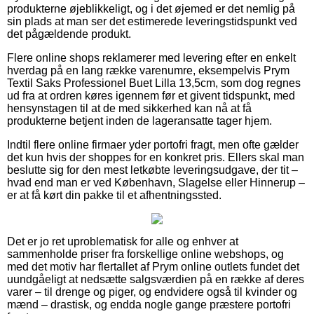
produkterne øjeblikkeligt, og i det øjemed er det nemlig på
sin plads at man ser det estimerede leveringstidspunkt ved
det pågældende produkt.
Flere online shops reklamerer med levering efter en enkelt
hverdag på en lang række varenumre, eksempelvis Prym
Textil Saks Professionel Buet Lilla 13,5cm, som dog regnes
ud fra at ordren køres igennem før et givent tidspunkt, med
hensynstagen til at de med sikkerhed kan nå at få
produkterne betjent inden de lageransatte tager hjem.
Indtil flere online firmaer yder portofri fragt, men ofte gælder
det kun hvis der shoppes for en konkret pris. Ellers skal man
beslutte sig for den mest letkøbte leveringsudgave, der tit –
hvad end man er ved København, Slagelse eller Hinnerup –
er at få kørt din pakke til et afhentningssted.
Det er jo ret uproblematisk for alle og enhver at
sammenholde priser fra forskellige online webshops, og
med det motiv har flertallet af Prym online outlets fundet det
uundgåeligt at nedsætte salgsværdien på en række af deres
varer – til drenge og piger, og endvidere også til kvinder og
mænd – drastisk, og endda nogle gange præstere portofri