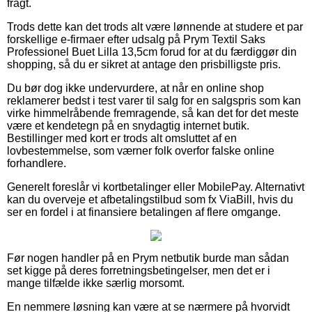
fragt.
Trods dette kan det trods alt være lønnende at studere et par
forskellige e-firmaer efter udsalg på Prym Textil Saks
Professionel Buet Lilla 13,5cm forud for at du færdiggør din
shopping, så du er sikret at antage den prisbilligste pris.
Du bør dog ikke undervurdere, at når en online shop
reklamerer bedst i test varer til salg for en salgspris som kan
virke himmelråbende fremragende, så kan det for det meste
være et kendetegn på en snydagtig internet butik.
Bestillinger med kort er trods alt omsluttet af en
lovbestemmelse, som værner folk overfor falske online
forhandlere.
Generelt foreslår vi kortbetalinger eller MobilePay. Alternativt
kan du overveje et afbetalingstilbud som fx ViaBill, hvis du
ser en fordel i at finansiere betalingen af flere omgange.
Før nogen handler på en Prym netbutik burde man sådan
set kigge på deres forretningsbetingelser, men det er i
mange tilfælde ikke særlig morsomt.
En nemmere løsning kan være at se nærmere på hvorvidt