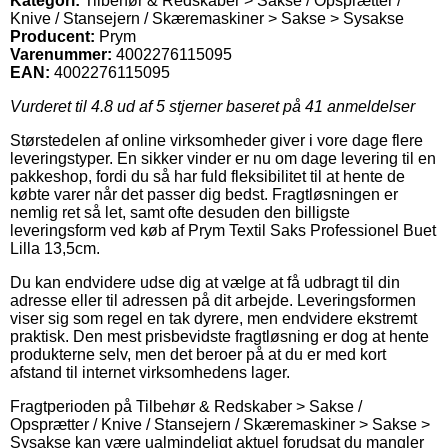
Kategori:
Tilbehør & Redskaber > Sakse / Opsprætter /
Knive / Stansejern / Skæremaskiner > Sakse > Sysakse
Producent:
Prym
Varenummer:
4002276115095
EAN:
4002276115095
Vurderet til
4.8
ud af 5 stjerner baseret på
41
anmeldelser
Størstedelen af online virksomheder giver i vore dage flere
leveringstyper. En sikker vinder er nu om dage levering til en
pakkeshop, fordi du så har fuld fleksibilitet til at hente de
købte varer når det passer dig bedst. Fragtløsningen er
nemlig ret så let, samt ofte desuden den billigste
leveringsform ved køb af Prym Textil Saks Professionel Buet
Lilla 13,5cm.
Du kan endvidere udse dig at vælge at få udbragt til din
adresse eller til adressen på dit arbejde. Leveringsformen
viser sig som regel en tak dyrere, men endvidere ekstremt
praktisk. Den mest prisbevidste fragtløsning er dog at hente
produkterne selv, men det beroer på at du er med kort
afstand til internet virksomhedens lager.
Fragtperioden på Tilbehør & Redskaber > Sakse /
Opsprætter / Knive / Stansejern / Skæremaskiner > Sakse >
Sysakse kan være ualmindeligt aktuel forudsat du mangler