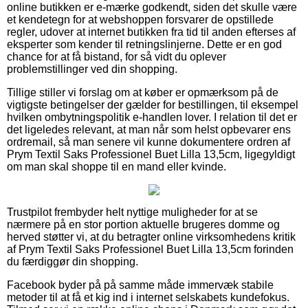
online butikken er e-mærke godkendt, siden det skulle være
et kendetegn for at webshoppen forsvarer de opstillede
regler, udover at internet butikken fra tid til anden efterses af
eksperter som kender til retningslinjerne. Dette er en god
chance for at få bistand, for så vidt du oplever
problemstillinger ved din shopping.
Tillige stiller vi forslag om at køber er opmærksom på de
vigtigste betingelser der gælder for bestillingen, til eksempel
hvilken ombytningspolitik e-handlen lover. I relation til det er
det ligeledes relevant, at man når som helst opbevarer ens
ordremail, så man senere vil kunne dokumentere ordren af
Prym Textil Saks Professionel Buet Lilla 13,5cm, ligegyldigt
om man skal shoppe til en mand eller kvinde.
Trustpilot frembyder helt nyttige muligheder for at se
nærmere på en stor portion aktuelle brugeres domme og
herved støtter vi, at du betragter online virksomhedens kritik
af Prym Textil Saks Professionel Buet Lilla 13,5cm forinden
du færdiggør din shopping.
Facebook byder på på samme måde immervæk stabile
metoder til at få et kig ind i internet selskabets kundefokus.