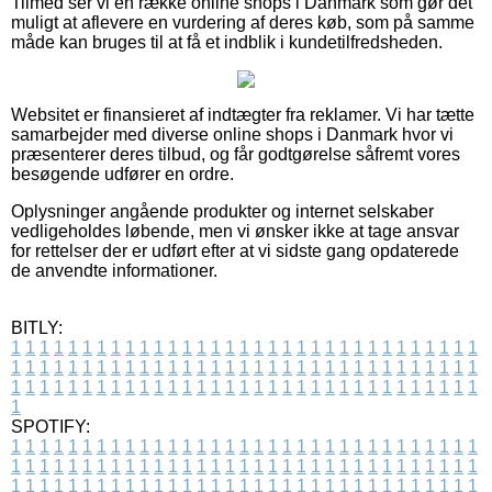
Tilmed ser vi en række online shops i Danmark som gør det
muligt at aflevere en vurdering af deres køb, som på samme
måde kan bruges til at få et indblik i kundetilfredsheden.
Websitet er finansieret af indtægter fra reklamer. Vi har tætte
samarbejder med diverse online shops i Danmark hvor vi
præsenterer deres tilbud, og får godtgørelse såfremt vores
besøgende udfører en ordre.
Oplysninger angående produkter og internet selskaber
vedligeholdes løbende, men vi ønsker ikke at tage ansvar
for rettelser der er udført efter at vi sidste gang opdaterede
de anvendte informationer.
BITLY:
1
1
1
1
1
1
1
1
1
1
1
1
1
1
1
1
1
1
1
1
1
1
1
1
1
1
1
1
1
1
1
1
1
1
1
1
1
1
1
1
1
1
1
1
1
1
1
1
1
1
1
1
1
1
1
1
1
1
1
1
1
1
1
1
1
1
1
1
1
1
1
1
1
1
1
1
1
1
1
1
1
1
1
1
1
1
1
1
1
1
1
1
1
1
1
1
1
1
1
1
SPOTIFY:
1
1
1
1
1
1
1
1
1
1
1
1
1
1
1
1
1
1
1
1
1
1
1
1
1
1
1
1
1
1
1
1
1
1
1
1
1
1
1
1
1
1
1
1
1
1
1
1
1
1
1
1
1
1
1
1
1
1
1
1
1
1
1
1
1
1
1
1
1
1
1
1
1
1
1
1
1
1
1
1
1
1
1
1
1
1
1
1
1
1
1
1
1
1
1
1
1
1
1