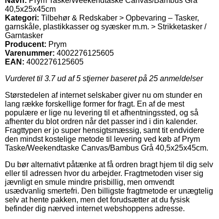
Navn:
Prym Taske/Weekendtaske Canvas/Bambus Grå
40,5x25x45cm
Kategori:
Tilbehør & Redskaber > Opbevaring – Tasker,
garnskåle, plastikkasser og syæsker m.m. > Strikketasker /
Garntasker
Producent:
Prym
Varenummer:
4002276125605
EAN:
4002276125605
Vurderet til
3.7
ud af 5 stjerner baseret på
25
anmeldelser
Størstedelen af internet selskaber giver nu om stunder en
lang række forskellige former for fragt. En af de mest
populære er lige nu levering til et afhentningssted, og så
afhenter du blot ordren når det passer ind i din kalender.
Fragttypen er jo super hensigtsmæssig, samt tit endvidere
den mindst kostelige metode til levering ved køb af Prym
Taske/Weekendtaske Canvas/Bambus Grå 40,5x25x45cm.
Du bør alternativt påtænke at få ordren bragt hjem til dig selv
eller til adressen hvor du arbejder. Fragtmetoden viser sig
jævnligt en smule mindre prisbillig, men omvendt
usædvanlig smertefri. Den billigste fragtmetode er unægtelig
selv at hente pakken, men det forudsætter at du fysisk
befinder dig nærved internet webshoppens adresse.