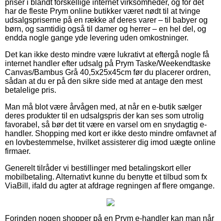
priser i blandt forskellige internet virksomheder, og for det
har de fleste Prym online butikker været nødt til at tvinge
udsalgspriserne på en række af deres varer – til babyer og
børn, og samtidig også til damer og herrer – en hel del, og
endda nogle gange yde levering uden omkostninger.
Det kan ikke desto mindre være lukrativt at eftergå nogle få
internet handler efter udsalg på Prym Taske/Weekendtaske
Canvas/Bambus Grå 40,5x25x45cm før du placerer ordren,
sådan at du er på den sikre side med at antage den mest
betalelige pris.
Man må blot være årvågen med, at når en e-butik sælger
deres produkter til en udsalgspris der kan ses som utrolig
favorabel, så bør det tit være en varsel om en snydagtig e-
handler. Shopping med kort er ikke desto mindre omfavnet af
en lovbestemmelse, hvilket assisterer dig imod uægte online
firmaer.
Generelt tilråder vi bestillinger med betalingskort eller
mobilbetaling. Alternativt kunne du benytte et tilbud som fx
ViaBill, ifald du agter at afdrage regningen af flere omgange.
Forinden nogen shopper på en Prym e-handler kan man når