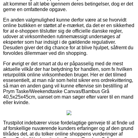
alt kommer til alt løbe igennem deres betingelser, dog er det
gerne en omfattende opgave.
En anden valgmulighed kunne derfor være at se hvorvidt
online butikken er støttet af e-mærket, da det er en sikkerhed
for at e-shoppen tilslutter sig de officielle danske regler,
udover at virksomheden rutinemæssigt undersøges af
eksperter som har indsigt i de gældende regulativer.
Desuden giver det dig chance for at blive hjulpet, såfremt du
forvoldes dilemmaer ved din shopping.
For øvrigt er det smart at du er påpasselig med de mest
aktuelle vilkår der har betydning for handlen, som fx hvilken
returpolitik online virksomheden bruger. Her er det tilmed
essesentielt, at man når som helst sikrer ens ordrekvittering,
så man en anden gang vil kunne eftervise sin bestilling af
Prym Taske/Weekendtaske Canvas/Bambus Grå
40,5x25x45cm, uanset om man søger efter varer til en mand
eller kvinde.
Trustpilot indebærer visse fordelagtige genveje til at finde ud
af forskellige nuværende kunders erfaringer og af den grund
tilrådes det, at du tolker online shoppens vurderinger af