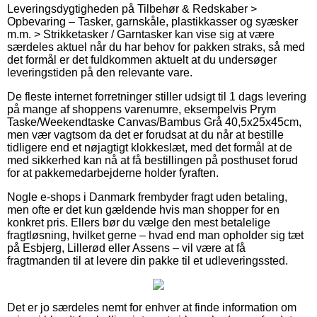
Leveringsdygtigheden på Tilbehør & Redskaber >
Opbevaring – Tasker, garnskåle, plastikkasser og syæsker
m.m. > Strikketasker / Garntasker kan vise sig at være
særdeles aktuel når du har behov for pakken straks, så med
det formål er det fuldkommen aktuelt at du undersøger
leveringstiden på den relevante vare.
De fleste internet forretninger stiller udsigt til 1 dags levering
på mange af shoppens varenumre, eksempelvis Prym
Taske/Weekendtaske Canvas/Bambus Grå 40,5x25x45cm,
men vær vagtsom da det er forudsat at du når at bestille
tidligere end et nøjagtigt klokkeslæt, med det formål at de
med sikkerhed kan nå at få bestillingen på posthuset forud
for at pakkemedarbejderne holder fyraften.
Nogle e-shops i Danmark frembyder fragt uden betaling,
men ofte er det kun gældende hvis man shopper for en
konkret pris. Ellers bør du vælge den mest betalelige
fragtløsning, hvilket gerne – hvad end man opholder sig tæt
på Esbjerg, Lillerød eller Assens – vil være at få
fragtmanden til at levere din pakke til et udleveringssted.
Det er jo særdeles nemt for enhver at finde information om