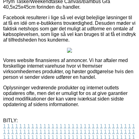
Prym Taske/Weekendtaske Canvas/Bambus Grå
40,5x25x45cm forinden du handler.
Facebook resulterer i lige så vel evigt belejlige løsninger til
at få en idé om e-butikkens troværdighed. Desuden møder vi
faktisk netshops som gør det muligt at udforme en omtale af
købsoplevelsen, som lige så vel kan bruges til at få et indtryk
af tilfredsheden hos kunderne.
Vores website finansieres af annoncer. Vi har aftaler med
forskellige internet varehuse hvor vi fremviser
virksomhedernes produkter, og høster godtgørelse hvis den
person vi sender videre udfører en handel.
Oplysninger vedrørende produkter og internet outlets
opdateres ofte, men det er umuligt for os at give garantier
imod modifikationer der kan være iværksat siden sidste
opdatering af sidens informationer.
BITLY:
1
1
1
1
1
1
1
1
1
1
1
1
1
1
1
1
1
1
1
1
1
1
1
1
1
1
1
1
1
1
1
1
1
1
1
1
1
1
1
1
1
1
1
1
1
1
1
1
1
1
1
1
1
1
1
1
1
1
1
1
1
1
1
1
1
1
1
1
1
1
1
1
1
1
1
1
1
1
1
1
1
1
1
1
1
1
1
1
1
1
1
1
1
1
1
1
1
1
1