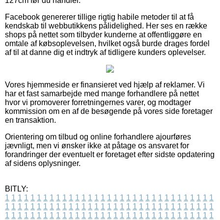
127cm før du handler.
Facebook genererer tillige rigtig habile metoder til at få
kendskab til webbutikkens pålidelighed. Her ses en række
shops på nettet som tilbyder kunderne at offentliggøre en
omtale af købsoplevelsen, hvilket også burde drages fordel
af til at danne dig et indtryk af tidligere kunders oplevelser.
Vores hjemmeside er finansieret ved hjælp af reklamer. Vi
har et fast samarbejde med mange forhandlere på nettet
hvor vi promoverer forretningernes varer, og modtager
kommission om en af de besøgende på vores side foretager
en transaktion.
Orientering om tilbud og online forhandlere ajourføres
jævnligt, men vi ønsker ikke at påtage os ansvaret for
forandringer der eventuelt er foretaget efter sidste opdatering
af sidens oplysninger.
BITLY:
1
1
1
1
1
1
1
1
1
1
1
1
1
1
1
1
1
1
1
1
1
1
1
1
1
1
1
1
1
1
1
1
1
1
1
1
1
1
1
1
1
1
1
1
1
1
1
1
1
1
1
1
1
1
1
1
1
1
1
1
1
1
1
1
1
1
1
1
1
1
1
1
1
1
1
1
1
1
1
1
1
1
1
1
1
1
1
1
1
1
1
1
1
1
1
1
1
1
1