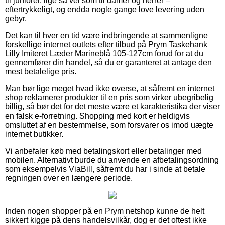
til juniorer, lige så vel som til damer og herrer –
eftertrykkeligt, og endda nogle gange love levering uden
gebyr.
Det kan til hver en tid være indbringende at sammenligne
forskellige internet outlets efter tilbud på Prym Taskehank
Lilly Imiteret Læder Marineblå 105-127cm forud for at du
gennemfører din handel, så du er garanteret at antage den
mest betalelige pris.
Man bør lige meget hvad ikke overse, at såfremt en internet
shop reklamerer produkter til en pris som virker ubegribelig
billig, så bør det for det meste være et karakteristika der viser
en falsk e-forretning. Shopping med kort er heldigvis
omsluttet af en bestemmelse, som forsvarer os imod uægte
internet butikker.
Vi anbefaler køb med betalingskort eller betalinger med
mobilen. Alternativt burde du anvende en afbetalingsordning
som eksempelvis ViaBill, såfremt du har i sinde at betale
regningen over en længere periode.
Inden nogen shopper på en Prym netshop kunne de helt
sikkert kigge på dens handelsvilkår, dog er det oftest ikke