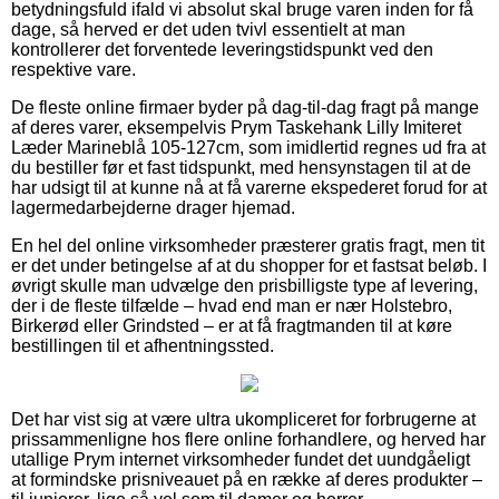
betydningsfuld ifald vi absolut skal bruge varen inden for få
dage, så herved er det uden tvivl essentielt at man
kontrollerer det forventede leveringstidspunkt ved den
respektive vare.
De fleste online firmaer byder på dag-til-dag fragt på mange
af deres varer, eksempelvis Prym Taskehank Lilly Imiteret
Læder Marineblå 105-127cm, som imidlertid regnes ud fra at
du bestiller før et fast tidspunkt, med hensynstagen til at de
har udsigt til at kunne nå at få varerne ekspederet forud for at
lagermedarbejderne drager hjemad.
En hel del online virksomheder præsterer gratis fragt, men tit
er det under betingelse af at du shopper for et fastsat beløb. I
øvrigt skulle man udvælge den prisbilligste type af levering,
der i de fleste tilfælde – hvad end man er nær Holstebro,
Birkerød eller Grindsted – er at få fragtmanden til at køre
bestillingen til et afhentningssted.
Det har vist sig at være ultra ukompliceret for forbrugerne at
prissammenligne hos flere online forhandlere, og herved har
utallige Prym internet virksomheder fundet det uundgåeligt
at formindske prisniveauet på en række af deres produkter –