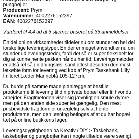
pungbøjler
Producent:
Prym
Varenummer:
4002276152397
EAN:
4002276152397
Vurderet til
4.4
ud af 5 stjerner baseret på
35
anmeldelser
En del online virksomheder tildeler nu om stunder en hel del
forskellige leveringstyper. En der er meget anvendt er nu om
stunder udleveringssteder, fordi det så er super fleksibelt for
dig at kunne hente pakken når du har tid. Leveringsmetoden
er altså ret så gnidningsløs, samt oftest desuden den mest
letkøbte form for levering ved køb af Prym Taskehank Lilly
Imiteret Læder Marineblå 105-127cm.
Du burde på samme måde planlægge at bestille
produkterne til levering til din private bopæl eller til hvor du
arbejder. Fragtmetoden viser sig jævnligt en smule dyrere,
men på den anden side super let gængelig. Den mest
prisbevidste fragtform er unægtelig selv at hente
produkterne, men den løsning betinges af at du har bopæl
tæt på online butikkens lager.
Leveringsdygtigheden på Kreativ / DIY > Taskehank,
taskebøjler og pungbøjler kan i nogle tilfælde være særligt