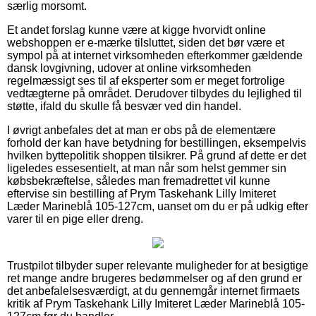
særlig morsomt.
Et andet forslag kunne være at kigge hvorvidt online
webshoppen er e-mærke tilsluttet, siden det bør være et
sympol på at internet virksomheden efterkommer gældende
dansk lovgivning, udover at online virksomheden
regelmæssigt ses til af eksperter som er meget fortrolige
vedtægterne på området. Derudover tilbydes du lejlighed til
støtte, ifald du skulle få besvær ved din handel.
I øvrigt anbefales det at man er obs på de elementære
forhold der kan have betydning for bestillingen, eksempelvis
hvilken byttepolitik shoppen tilsikrer. På grund af dette er det
ligeledes essesentielt, at man når som helst gemmer sin
købsbekræftelse, således man fremadrettet vil kunne
eftervise sin bestilling af Prym Taskehank Lilly Imiteret
Læder Marineblå 105-127cm, uanset om du er på udkig efter
varer til en pige eller dreng.
Trustpilot tilbyder super relevante muligheder for at besigtige
ret mange andre brugeres bedømmelser og af den grund er
det anbefalelsesværdigt, at du gennemgår internet firmaets
kritik af Prym Taskehank Lilly Imiteret Læder Marineblå 105-