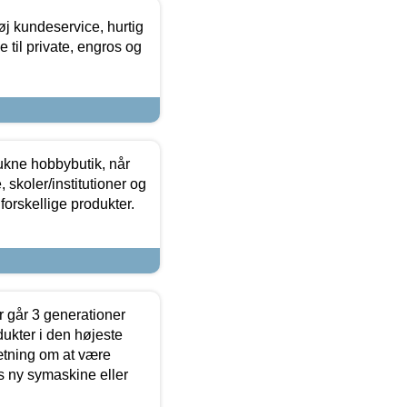
øj kundeservice, hurtig
 til private, engros og
ukne hobbybutik, når
 skoler/institutioner og
forskellige produkter.
 går 3 generationer
dukter i den højeste
sætning om at være
s ny symaskine eller