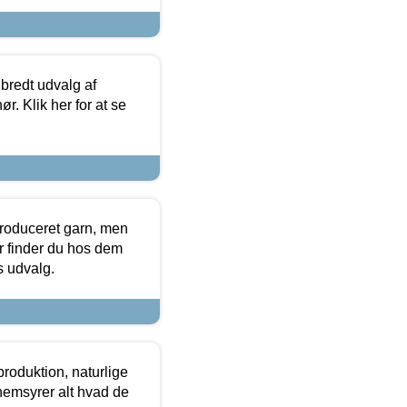
 bredt udvalg af
r. Klik her for at se
produceret garn, men
or finder du hos dem
es udvalg.
roduktion, naturlige
nemsyrer alt hvad de