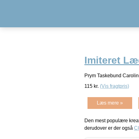
Imiteret L
Prym Taskebund Carolin
115
kr.
(Vis fragtpris)
Læs mere »
Den mest populære kreat
derudover er der også
C