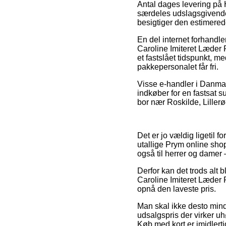
Antal dages levering på 
særdeles udslagsgivende s
besigtiger den estimered
En del internet forhandl
Caroline Imiteret Læder 
et fastslået tidspunkt, me
pakkepersonalet får fri.
Visse e-handler i Danmar
indkøber for en fastsat s
bor nær Roskilde, Lillerød
Det er jo vældig ligetil 
utallige Prym online shop
også til herrer og damer 
Derfor kan det trods alt b
Caroline Imiteret Læder 
opnå den laveste pris.
Man skal ikke desto mindre
udsalgspris der virker uhø
Køb med kort er imidlerti