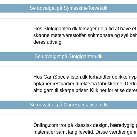
Se udvalget på SymaskineTorvet.dk
Hos Stofgiganten.dk forsøger de altid at have et
skønne metervarestoffer, snitmønstre og sytilbehø
deres udvalg.
Se udvalget på Stofgiganten.dk
Hos GarnSpecialisten.dk forhandler de ikke ny
opkøber restpartier direkte fra fabrikkerne. Derf
altid garn til skarpe priser. Klik her for at se der
Se udvalget på GarnSpecialisten.dk
Önling.com tror på klassisk design, bæredygtig p
materialer samt lang levetid. Disse værdier gen