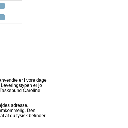
anvendte er i vore dage
t. Leveringstypen er jo
m Taskebund Caroline
bejdes adresse.
fremkommelig. Den
f at du fysisk befinder