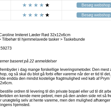
Besøg webshop
Besøg webshop
aroline Imiteret Læder Rød 32x12x6cm
 Tilbehør til hjemmelavede tasker > Taskebunde
159273
jerner baseret på
22
anmeldelser
frembyder i dag mange forskellige leveringsmetoder. Den mest 
shop, og så skal du blot gå forbi efter varerne når der er tid til de
ilfælde endda den mindst kostelige fragtmulighed ved køb af Pry
12x6cm.
tille ordren til levering til din private bopæl eller ud til dit ar
ndertiden en kende mere pebret, men på den anden side ret så 
er unægtelig selv at hente varerne, men den mulighed afhænger a
ningens hjemsted.