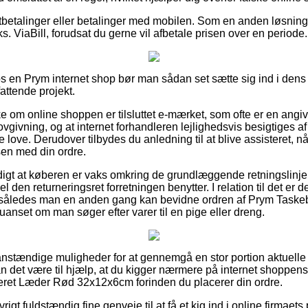
rtbetalinger eller betalinger med mobilen. Som en anden løsnin
ks. ViaBill, forudsat du gerne vil afbetale prisen over en periode.
os en Prym internet shop bør man sådan set sætte sig ind i dens f
ttende projekt.
ke om online shoppen er tilsluttet e-mærket, som ofte er en angi
givning, og at internet forhandleren lejlighedsvis besigtiges af 
love. Derudover tilbydes du anledning til at blive assisteret, når
sen med din ordre.
digt at køberen er vaks omkring de grundlæggende retningslinjer
l den returneringsret forretningen benytter. I relation til det er d
a, således man en anden gang kan bevidne ordren af Prym Taske
set om man søger efter varer til en pige eller dreng.
r anstændige muligheder for at gennemgå en stor portion aktuel
n det være til hjælp, at du kigger nærmere på internet shoppen
eret Læder Rød 32x12x6cm forinden du placerer din ordre.
gt fuldstændig fine genveje til at få et kig ind i online firmaets 