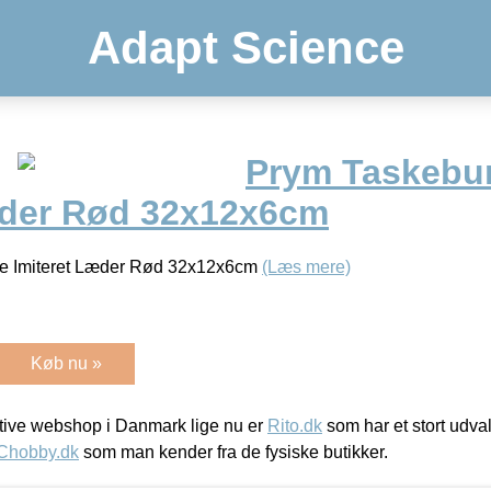
Adapt Science
Prym Taskebun
æder Rød 32x12x6cm
e Imiteret Læder Rød 32x12x6cm
(Læs mere)
Køb nu »
ive webshop i Danmark lige nu er
Rito.dk
som har et stort udval
Chobby.dk
som man kender fra de fysiske butikker.