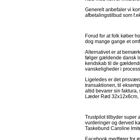
Generelt anbefaler vi ko
afbetalingstilbud som f.e
Forud for at folk køber h
dog mange gange et omfa
Alternativet er at bemær
følger gældende dansk lov
kendskab til de gældende 
vanskeligheder i proces
Ligeledes er det prisvær
transaktionen, til eksempe
altid bevarer sin faktur
Læder Rød 32x12x6cm, uan
Trustpilot tilbyder supe
vurderinger og derved ka
Taskebund Caroline Imit
Facebook medfører for øvri