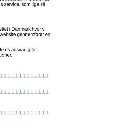
s service, som lige så
ttet i Danmark hvor vi
s website gennemfører en
e os ansvarlig for
ioner.
1
1
1
1
1
1
1
1
1
1
1
1
1
1
1
1
1
1
1
1
1
1
1
1
1
1
1
1
1
1
1
1
1
1
1
1
1
1
1