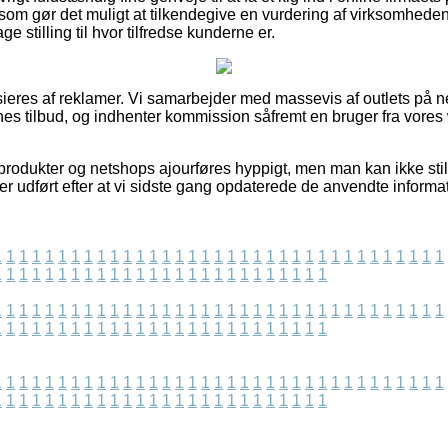
som gør det muligt at tilkendegive en vurdering af virksomheden
age stilling til hvor tilfredse kunderne er.
eres af reklamer. Vi samarbejder med massevis af outlets på ne
nes tilbud, og indhenter kommission såfremt en bruger fra vore
rodukter og netshops ajourføres hyppigt, men man kan ikke still
 er udført efter at vi sidste gang opdaterede de anvendte informat
1
1
1
1
1
1
1
1
1
1
1
1
1
1
1
1
1
1
1
1
1
1
1
1
1
1
1
1
1
1
1
1
1
1
1
1
1
1
1
1
1
1
1
1
1
1
1
1
1
1
1
1
1
1
1
1
1
1
1
1
1
1
1
1
1
1
1
1
1
1
1
1
1
1
1
1
1
1
1
1
1
1
1
1
1
1
1
1
1
1
1
1
1
1
1
1
1
1
1
1
1
1
1
1
1
1
1
1
1
1
1
1
1
1
1
1
1
1
1
1
1
1
1
1
1
1
1
1
1
1
1
1
1
1
1
1
1
1
1
1
1
1
1
1
1
1
1
1
1
1
1
1
1
1
1
1
1
1
1
1
1
1
1
1
1
1
1
1
1
1
1
1
1
1
1
1
1
1
1
1
1
1
1