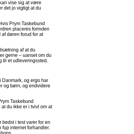
an vise sig at være
det jo vigtigt at du
pelvis Prym Taskebund
rdren placeres forinden
 af døren forud for at
dsætning af at du
 der gerne – uanset om du
g til et udleveringssted.
e i Danmark, og ergo har
yer og børn, og endvidere
på Prym Taskebund
 du ikke er i tvivl om at
 bedst i test varer for en
 fup internet forhandler.
 shops.