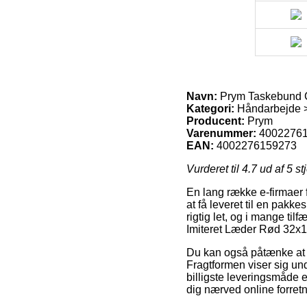
Navn:
Prym Taskebund C
Kategori:
Håndarbejde >
Producent:
Prym
Varenummer:
4002276
EAN:
4002276159273
Vurderet til
4.7
ud af 5 st
En lang række e-firmaer 
at få leveret til en pakke
rigtig let, og i mange t
Imiteret Læder Rød 32x
Du kan også påtænke at bes
Fragtformen viser sig u
billigste leveringsmåde 
dig nærved online forret