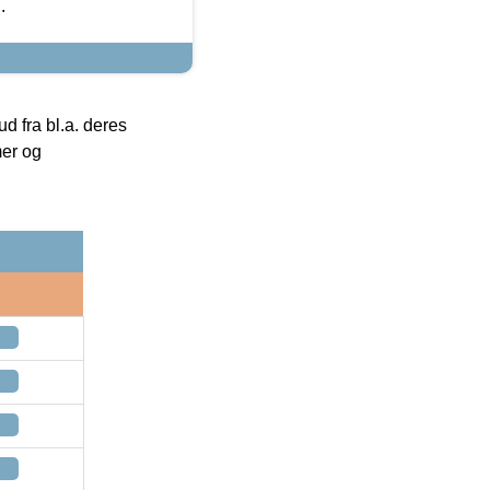
.
 fra bl.a. deres
mer og