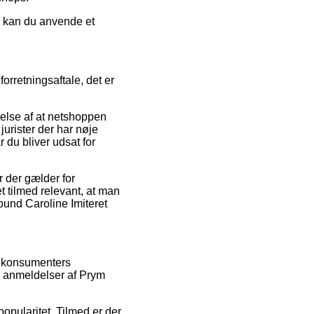
g kan du anvende et
orretningsaftale, det er
velse af at netshoppen
jurister der har nøje
 du bliver udsat for
 der gælder for
et tilmed relevant, at man
bund Caroline Imiteret
le konsumenters
s anmeldelser af Prym
popularitet. Tilmed er der