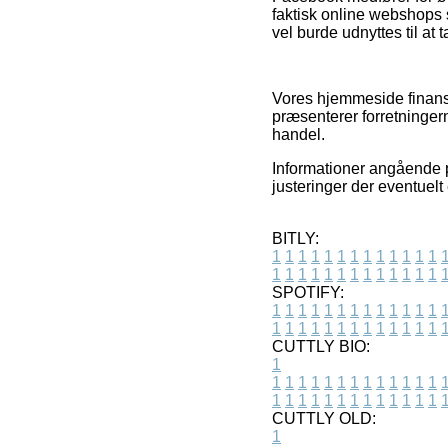
faktisk online webshops 
vel burde udnyttes til at t
Vores hjemmeside finansi
præsenterer forretninger
handel.
Informationer angående p
justeringer der eventuelt
BITLY:
1
1
1
1
1
1
1
1
1
1
1
1
1
1
1
1
1
1
1
1
1
1
1
1
1
1
SPOTIFY:
1
1
1
1
1
1
1
1
1
1
1
1
1
1
1
1
1
1
1
1
1
1
1
1
1
1
CUTTLY BIO:
1
1
1
1
1
1
1
1
1
1
1
1
1
1
1
1
1
1
1
1
1
1
1
1
1
1
1
CUTTLY OLD:
1