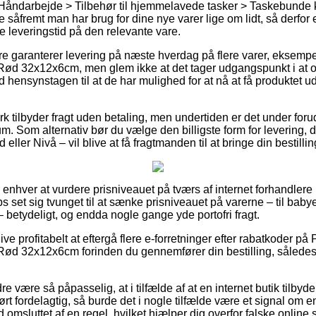
Håndarbejde > Tilbehør til hjemmelavede tasker > Taskebunde k
åfremt man har brug for dine nye varer lige om lidt, så derfor er 
e leveringstid på den relevante vare.
ere garanterer levering på næste hverdag på flere varer, eksem
Rød 32x12x6cm, men glem ikke at det tager udgangspunkt i at o
d hensynstagen til at de har mulighed for at nå at få produktet ud
k tilbyder fragt uden betaling, men undertiden er det under foru
um. Som alternativ bør du vælge den billigste form for levering,
 eller Nivå – vil blive at få fragtmanden til at bringe din bestillin
for enhver at vurdere prisniveauet på tværs af internet forhandler
s set sig tvunget til at sænke prisniveauet på varerne – til bab
– betydeligt, og endda nogle gange yde portofri fragt.
live profitabelt at eftergå flere e-forretninger efter rabatkoder 
Rød 32x12x6cm forinden du gennemfører din bestilling, således at
 være så påpasselig, at i tilfælde af at en internet butik tilbyder
rt fordelagtig, så burde det i nogle tilfælde være et signal om en
d omsluttet af en regel, hvilket hjælper dig overfor falske online