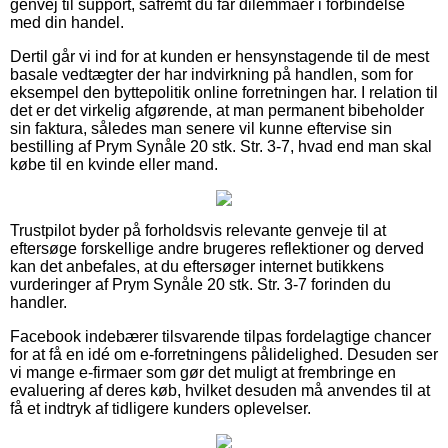
genvej til support, såfremt du får dilemmaer i forbindelse
med din handel.
Dertil går vi ind for at kunden er hensynstagende til de mest
basale vedtægter der har indvirkning på handlen, som for
eksempel den byttepolitik online forretningen har. I relation til
det er det virkelig afgørende, at man permanent bibeholder
sin faktura, således man senere vil kunne eftervise sin
bestilling af Prym Synåle 20 stk. Str. 3-7, hvad end man skal
købe til en kvinde eller mand.
Trustpilot byder på forholdsvis relevante genveje til at
eftersøge forskellige andre brugeres reflektioner og derved
kan det anbefales, at du eftersøger internet butikkens
vurderinger af Prym Synåle 20 stk. Str. 3-7 forinden du
handler.
Facebook indebærer tilsvarende tilpas fordelagtige chancer
for at få en idé om e-forretningens pålidelighed. Desuden ser
vi mange e-firmaer som gør det muligt at frembringe en
evaluering af deres køb, hvilket desuden må anvendes til at
få et indtryk af tidligere kunders oplevelser.