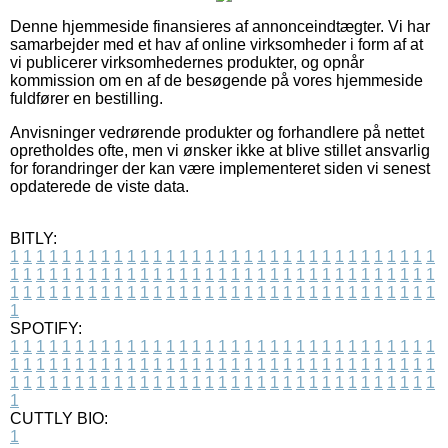
Denne hjemmeside finansieres af annonceindtægter. Vi har
samarbejder med et hav af online virksomheder i form af at
vi publicerer virksomhedernes produkter, og opnår
kommission om en af de besøgende på vores hjemmeside
fuldfører en bestilling.
Anvisninger vedrørende produkter og forhandlere på nettet
opretholdes ofte, men vi ønsker ikke at blive stillet ansvarlig
for forandringer der kan være implementeret siden vi senest
opdaterede de viste data.
BITLY:
1
1
1
1
1
1
1
1
1
1
1
1
1
1
1
1
1
1
1
1
1
1
1
1
1
1
1
1
1
1
1
1
1
1
1
1
1
1
1
1
1
1
1
1
1
1
1
1
1
1
1
1
1
1
1
1
1
1
1
1
1
1
1
1
1
1
1
1
1
1
1
1
1
1
1
1
1
1
1
1
1
1
1
1
1
1
1
1
1
1
1
1
1
1
1
1
1
1
1
1
SPOTIFY:
1
1
1
1
1
1
1
1
1
1
1
1
1
1
1
1
1
1
1
1
1
1
1
1
1
1
1
1
1
1
1
1
1
1
1
1
1
1
1
1
1
1
1
1
1
1
1
1
1
1
1
1
1
1
1
1
1
1
1
1
1
1
1
1
1
1
1
1
1
1
1
1
1
1
1
1
1
1
1
1
1
1
1
1
1
1
1
1
1
1
1
1
1
1
1
1
1
1
1
1
CUTTLY BIO:
1