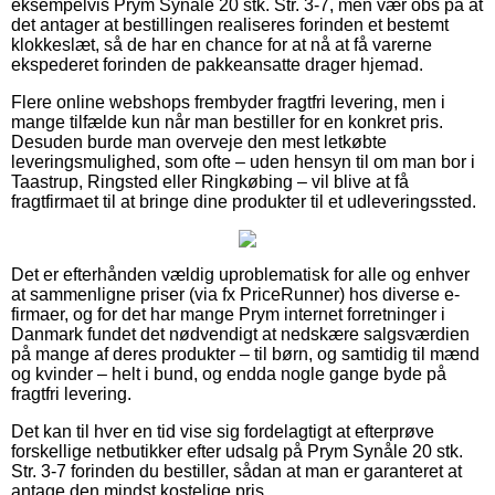
eksempelvis Prym Synåle 20 stk. Str. 3-7, men vær obs på at
det antager at bestillingen realiseres forinden et bestemt
klokkeslæt, så de har en chance for at nå at få varerne
ekspederet forinden de pakkeansatte drager hjemad.
Flere online webshops frembyder fragtfri levering, men i
mange tilfælde kun når man bestiller for en konkret pris.
Desuden burde man overveje den mest letkøbte
leveringsmulighed, som ofte – uden hensyn til om man bor i
Taastrup, Ringsted eller Ringkøbing – vil blive at få
fragtfirmaet til at bringe dine produkter til et udleveringssted.
Det er efterhånden vældig uproblematisk for alle og enhver
at sammenligne priser (via fx PriceRunner) hos diverse e-
firmaer, og for det har mange Prym internet forretninger i
Danmark fundet det nødvendigt at nedskære salgsværdien
på mange af deres produkter – til børn, og samtidig til mænd
og kvinder – helt i bund, og endda nogle gange byde på
fragtfri levering.
Det kan til hver en tid vise sig fordelagtigt at efterprøve
forskellige netbutikker efter udsalg på Prym Synåle 20 stk.
Str. 3-7 forinden du bestiller, sådan at man er garanteret at
antage den mindst kostelige pris.