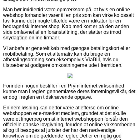
Man bør imidlertid være opmærksom på, at hvis en online
webshop forhandler varer til en pris som kan virke kolossalt
lav, kunne det i nogle tilfælde være en indikator for en
bedragerisk internet shop. Køb med kort er på den anden
side omfavnet af en foranstaltning, der støtter os imod
snydagtige online firmaer.
Vi anbefaler generelt køb med gængse betalingskort eller
mobilbetaling. Som et alternativ kan du bruge en
afbetalingsordning som eksempelvis ViaBill, hvis du
tilstræber at godtgøre omkostningerne ude i fremtiden.
Forinden nogen bestiller i en Prym internet virksomhed
kunne man i reglen gennemlæse deres forretningsvilkår, det
er dog i reglen en tidskrævende opgave.
En nem løsning kan derfor være at efterse om online
webshoppen er e-mærket medlem, grundet at det skulle
være et fingerpeg om at internet webshoppen forstår den
officielle danske lovgivning, foruden at online virksomheden
af og til besøges af jurister der har den nødvendige
knowhow om de gældende regler. Det er en rigtig god