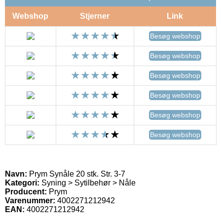
Webshop
Stjerner
Link
Besøg webshop
Besøg webshop
Besøg webshop
Besøg webshop
Besøg webshop
Besøg webshop
Navn:
Prym Synåle 20 stk. Str. 3-7
Kategori:
Syning > Sytilbehør > Nåle
Producent:
Prym
Varenummer:
4002271212942
EAN:
4002271212942