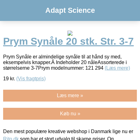
Adapt Science
Prym Synåle 20 stk. Str. 3-7
Prym Synåle er almindelige synåle til at hånd sy med,
eksempelvis knapper.Â Indeholder 20 nåleAssorterede i
størrelserne 3-7Prym modelnummer: 121 294
(Læs mere)
19
kr.
(Vis fragtpris)
Læs mere »
Køb nu »
Den mest populære kreative webshop i Danmark lige nu er
Rito.dk
som har et stort udvalg til skarpe priser. Og