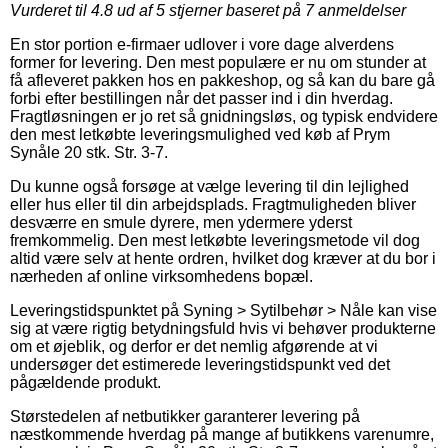
Vurderet til
4.8
ud af 5 stjerner baseret på
7
anmeldelser
En stor portion e-firmaer udlover i vore dage alverdens
former for levering. Den mest populære er nu om stunder at
få afleveret pakken hos en pakkeshop, og så kan du bare gå
forbi efter bestillingen når det passer ind i din hverdag.
Fragtløsningen er jo ret så gnidningsløs, og typisk endvidere
den mest letkøbte leveringsmulighed ved køb af Prym
Synåle 20 stk. Str. 3-7.
Du kunne også forsøge at vælge levering til din lejlighed
eller hus eller til din arbejdsplads. Fragtmuligheden bliver
desværre en smule dyrere, men ydermere yderst
fremkommelig. Den mest letkøbte leveringsmetode vil dog
altid være selv at hente ordren, hvilket dog kræver at du bor i
nærheden af online virksomhedens bopæl.
Leveringstidspunktet på Syning > Sytilbehør > Nåle kan vise
sig at være rigtig betydningsfuld hvis vi behøver produkterne
om et øjeblik, og derfor er det nemlig afgørende at vi
undersøger det estimerede leveringstidspunkt ved det
pågældende produkt.
Størstedelen af netbutikker garanterer levering på
næstkommende hverdag på mange af butikkens varenumre,