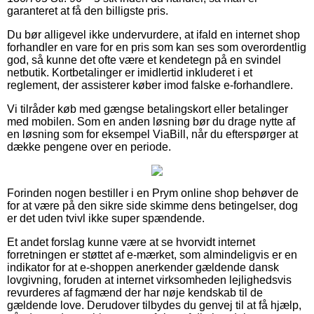
garanteret at få den billigste pris.
Du bør alligevel ikke undervurdere, at ifald en internet shop
forhandler en vare for en pris som kan ses som overordentlig
god, så kunne det ofte være et kendetegn på en svindel
netbutik. Kortbetalinger er imidlertid inkluderet i et
reglement, der assisterer køber imod falske e-forhandlere.
Vi tilråder køb med gængse betalingskort eller betalinger
med mobilen. Som en anden løsning bør du drage nytte af
en løsning som for eksempel ViaBill, når du efterspørger at
dække pengene over en periode.
Forinden nogen bestiller i en Prym online shop behøver de
for at være på den sikre side skimme dens betingelser, dog
er det uden tvivl ikke super spændende.
Et andet forslag kunne være at se hvorvidt internet
forretningen er støttet af e-mærket, som almindeligvis er en
indikator for at e-shoppen anerkender gældende dansk
lovgivning, foruden at internet virksomheden lejlighedsvis
revurderes af fagmænd der har nøje kendskab til de
gældende love. Derudover tilbydes du genvej til at få hjælp,