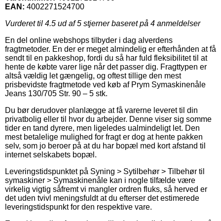
EAN:
4002271524700
Vurderet til
4.5
ud af 5 stjerner baseret på
4
anmeldelser
En del online webshops tilbyder i dag alverdens
fragtmetoder. En der er meget almindelig er efterhånden at få
sendt til en pakkeshop, fordi du så har fuld fleksibilitet til at
hente de købte varer lige når det passer dig. Fragttypen er
altså vældig let gængelig, og oftest tillige den mest
prisbevidste fragtmetode ved køb af Prym Symaskinenåle
Jeans 130/705 Str. 90 – 5 stk.
Du bør derudover planlægge at få varerne leveret til din
privatbolig eller til hvor du arbejder. Denne viser sig somme
tider en tand dyrere, men ligeledes ualmindeligt let. Den
mest betalelige mulighed for fragt er dog at hente pakken
selv, som jo beroer på at du har bopæl med kort afstand til
internet selskabets bopæl.
Leveringstidspunktet på Syning > Sytilbehør > Tilbehør til
symaskiner > Symaskinenåle kan i nogle tilfælde være
virkelig vigtig såfremt vi mangler ordren fluks, så herved er
det uden tvivl meningsfuldt at du efterser det estimerede
leveringstidspunkt for den respektive vare.