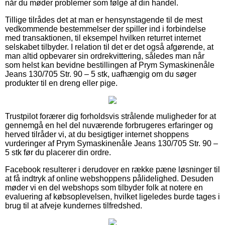
når du møder problemer som følge af din handel.
Tillige tilrådes det at man er hensynstagende til de mest
vedkommende bestemmelser der spiller ind i forbindelse
med transaktionen, til eksempel hvilken returret internet
selskabet tilbyder. I relation til det er det også afgørende, at
man altid opbevarer sin ordrekvittering, således man når
som helst kan bevidne bestillingen af Prym Symaskinenåle
Jeans 130/705 Str. 90 – 5 stk, uafhængig om du søger
produkter til en dreng eller pige.
Trustpilot forærer dig forholdsvis strålende muligheder for at
gennemgå en hel del nuværende forbrugeres erfaringer og
herved tilråder vi, at du besigtiger internet shoppens
vurderinger af Prym Symaskinenåle Jeans 130/705 Str. 90 –
5 stk før du placerer din ordre.
Facebook resulterer i derudover en række pæne løsninger til
at få indtryk af online webshoppens pålidelighed. Desuden
møder vi en del webshops som tilbyder folk at notere en
evaluering af købsoplevelsen, hvilket ligeledes burde tages i
brug til at afveje kundernes tilfredshed.