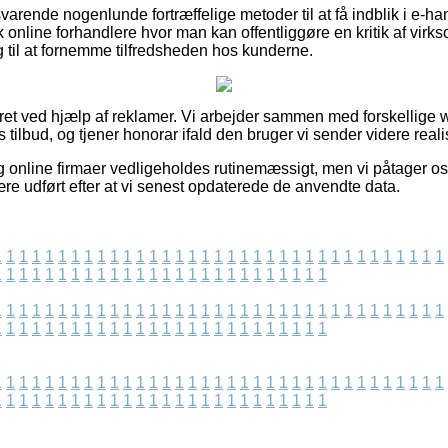
svarende nogenlunde fortræffelige metoder til at få indblik i e-h
k online forhandlere hvor man kan offentliggøre en kritik af vi
g til at fornemme tilfredsheden hos kunderne.
eret ved hjælp af reklamer. Vi arbejder sammen med forskellige 
s tilbud, og tjener honorar ifald den bruger vi sender videre reali
 online firmaer vedligeholdes rutinemæssigt, men vi påtager os 
re udført efter at vi senest opdaterede de anvendte data.
1
1
1
1
1
1
1
1
1
1
1
1
1
1
1
1
1
1
1
1
1
1
1
1
1
1
1
1
1
1
1
1
1
1
1
1
1
1
1
1
1
1
1
1
1
1
1
1
1
1
1
1
1
1
1
1
1
1
1
1
1
1
1
1
1
1
1
1
1
1
1
1
1
1
1
1
1
1
1
1
1
1
1
1
1
1
1
1
1
1
1
1
1
1
1
1
1
1
1
1
1
1
1
1
1
1
1
1
1
1
1
1
1
1
1
1
1
1
1
1
1
1
1
1
1
1
1
1
1
1
1
1
1
1
1
1
1
1
1
1
1
1
1
1
1
1
1
1
1
1
1
1
1
1
1
1
1
1
1
1
1
1
1
1
1
1
1
1
1
1
1
1
1
1
1
1
1
1
1
1
1
1
1