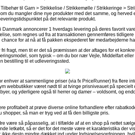
ilbehør til Garn > Strikkelise / Strikkemølle / Strikkeringe > Str
 om du mangler dine nye produkter med det samme, og herved er
veringstidspunktet på det relevante produkt.
 i Danmark annoncerer 1 hverdags levering på deres favorit var
kelise, som regnes ud fra at transaktionen gennemføres tidligere 
n chance for at nå at få pakken ekspederet før medarbejderne har 
fri fragt, men tit er det så præmissen at der aftages for et konk
veringsmodel, som typisk – om du bor nær Vejle, Middelfart eller
in bestilling til et udleveringssted.
 for enhver at sammenligne priser (via fx PriceRunner) fra flere i
rym webbutikker været nødt til at tvinge prisniveauet på specielt 
babyer, og yderligere også til herrer og damer – voldsomt, og en
re profitabelt at prøve diverse online forhandlere efter rabatko
u shopper, så man er tryg ved at få den billigste pris.
e være så påpasselig, at i tilfælde af at en shop på nettet sælg
de letkøbt, så er det for det meste være et karakteristika der vi
 ikke desto mindre dækket ind under Indsigelsesordningen, hvil