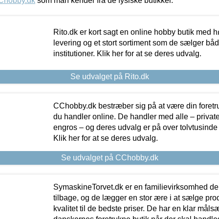
Chobby.dk
som man kender fra de fysiske butikker.
Rito.dk er kort sagt en online hobby butik med h
levering og et stort sortiment som de sælger både
institutioner. Klik her for at se deres udvalg.
Se udvalget på Rito.dk
CChobby.dk bestræber sig på at være din foretr
du handler online. De handler med alle – private,
engros – og deres udvalg er på over tolvtusinde 
Klik her for at se deres udvalg.
Se udvalget på CChobby.dk
SymaskineTorvet.dk er en familievirksomhed der
tilbage, og de lægger en stor ære i at sælge pro
kvalitet til de bedste priser. De har en klar mål