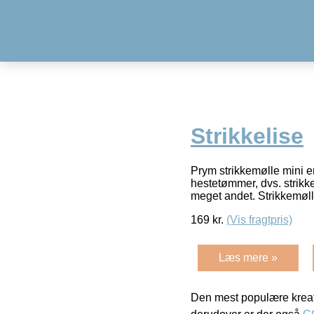
Strikkelise
Prym strikkemølle mini er
hestetømmer, dvs. strikke
meget andet. Strikkemøl
169
kr.
(Vis fragtpris)
Læs mere »
Den mest populære kreat