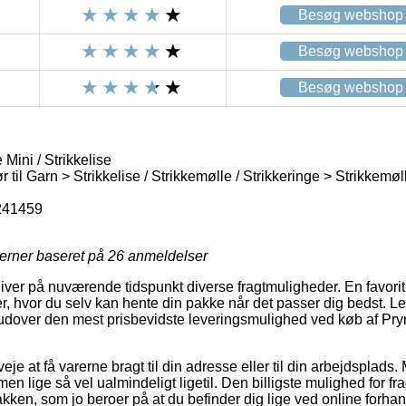
Besøg webshop
Besøg webshop
Besøg webshop
Mini / Strikkelise
 til Garn > Strikkelise / Strikkemølle / Strikkeringe > Strikkemøl
241459
jerner baseret på
26
anmeldelser
iver på nuværende tidspunkt diverse fragtmuligheder. En favori
r, hvor du selv kan hente din pakke når det passer dig bedst. L
dover den mest prisbevidste leveringsmulighed ved køb af Prym
je at få varerne bragt til din adresse eller til din arbejdsplads
men lige så vel ualmindeligt ligetil. Den billigste mulighed for frag
akken, som jo beroer på at du befinder dig lige ved online forha