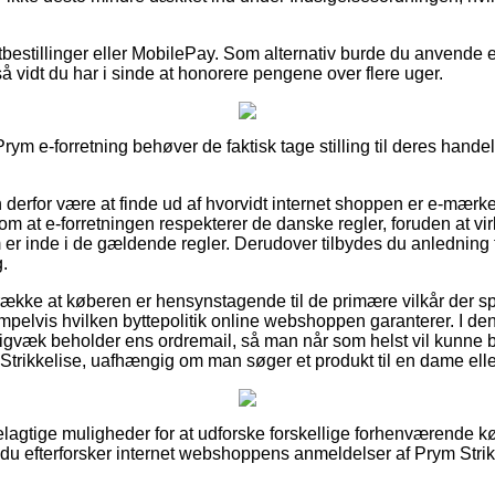
rtbestillinger eller MobilePay. Som alternativ burde du anvende
så vidt du har i sinde at honorere pengene over flere uger.
Prym e-forretning behøver de faktisk tage stilling til deres hande
erfor være at finde ud af hvorvidt internet shoppen er e-mærke
 om at e-forretningen respekterer de danske regler, foruden at 
er inde i de gældende regler. Derudover tilbydes du anledning til
.
række at køberen er hensynstagende til de primære vilkår der spil
pelvis hvilken byttepolitik online webshoppen garanterer. I den
digvæk beholder ens ordremail, så man når som helst vil kunne b
 Strikkelise, uafhængig om man søger et produkt til en dame elle
fordelagtige muligheder for at udforske forskellige forhenværend
t du efterforsker internet webshoppens anmeldelser af Prym Strik