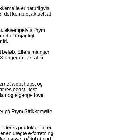
ikkemølle er naturligvis
 det komplet aktuelt at
er, eksempelvis Prym
end et nøjagtigt
fri.
ret beløb. Ellers må man
 Slangerup – er at få
nternet webshops, og
deres bedst i test
dda nogle gange love
der på Prym Strikkemølle
er deres produkter for en
ser en uægte e-forretning.
ket passer på folk imod