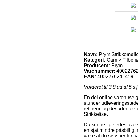
Navn:
Prym Strikkemølle 
Kategori:
Garn > Tilbehør
Producent:
Prym
Varenummer:
4002276
EAN:
4002276241459
Vurderet til
3.8
ud af 5 st
En del online varehuse g
stunder udleveringsstede
ret nem, og desuden deru
Strikkelise.
Du kunne ligeledes overve
en sjat mindre prisbillig, 
være at du selv henter p