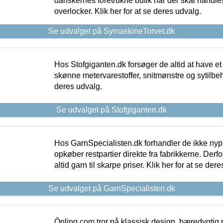
danskernes foretrukne butik når der skal handle
overlocker. Klik her for at se deres udvalg.
Se udvalget på SymaskineTorvet.dk
Hos Stofgiganten.dk forsøger de altid at have et
skønne metervarestoffer, snitmønstre og sytilbehø
deres udvalg.
Se udvalget på Stofgiganten.dk
Hos GarnSpecialisten.dk forhandler de ikke ny
opkøber restpartier direkte fra fabrikkerne. Derf
altid garn til skarpe priser. Klik her for at se der
Se udvalget på GarnSpecialisten.dk
Önling.com tror på klassisk design, bæredygtig p