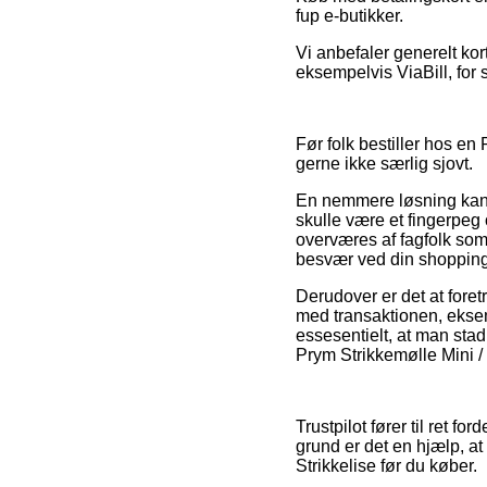
fup e-butikker.
Vi anbefaler generelt ko
eksempelvis ViaBill, for 
Før folk bestiller hos en 
gerne ikke særlig sjovt.
En nemmere løsning kan d
skulle være et fingerpeg
overværes af fagfolk som 
besvær ved din shopping
Derudover er det at foret
med transaktionen, eksem
essesentielt, at man sta
Prym Strikkemølle Mini /
Trustpilot fører til ret 
grund er det en hjælp, a
Strikkelise før du køber.