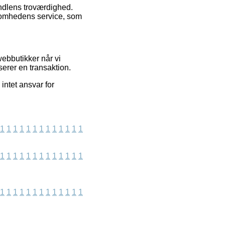
andlens troværdighed.
rksomhedens service, som
webbutikker når vi
serer en transaktion.
intet ansvar for
1
1
1
1
1
1
1
1
1
1
1
1
1
1
1
1
1
1
1
1
1
1
1
1
1
1
1
1
1
1
1
1
1
1
1
1
1
1
1