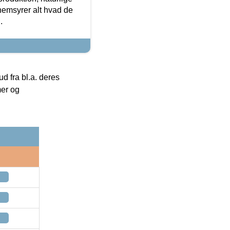
nemsyrer alt hvad de
.
 fra bl.a. deres
mer og