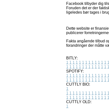
Facebook tilbyder dig til
Foruden det er der faktis
ligeledes bør tages i bru
Dette website er finansi
publicerer forretningerne
Fakta angående tilbud og
forandringer der måtte væ
BITLY:
1
1
1
1
1
1
1
1
1
1
1
1
1
1
1
1
1
1
1
1
1
1
1
1
1
1
SPOTIFY:
1
1
1
1
1
1
1
1
1
1
1
1
1
1
1
1
1
1
1
1
1
1
1
1
1
1
CUTTLY BIO:
1
1
1
1
1
1
1
1
1
1
1
1
1
1
1
1
1
1
1
1
1
1
1
1
1
1
1
CUTTLY OLD:
1