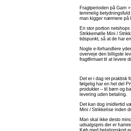
Fragtperioden på Garn > T
temmelig betydningsfuld
man kigger nærmere på le
En stor portion netshops
Strikkemølle Mini / Strik
tidspunkt, så at de har e
Nogle e-forhandlere yder 
overveje den billigste le
fragtfirmaet til at levere d
Det er i dag ret praktisk
følgelig har en hel del P
produkter – til børn og 
levering uden betaling.
Det kan dog imidlertid væ
Mini / Strikkelise inden d
Man skal ikke desto mindr
udsalgspris der er hamren
Køb med betalingskort er