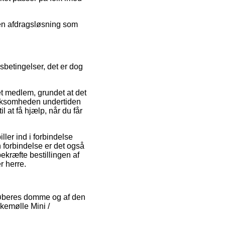
 en afdragsløsning som
lsbetingelser, det er dog
t medlem, grundet at det
virksomheden undertiden
 at få hjælp, når du får
ler ind i forbindelse
 forbindelse er det også
ekræfte bestillingen af
r herre.
e køberes domme og af den
kemølle Mini /