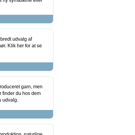
s ny symaskine eller
 bredt udvalg af
r. Klik her for at se
produceret garn, men
or finder du hos dem
es udvalg.
roduktion, naturlige