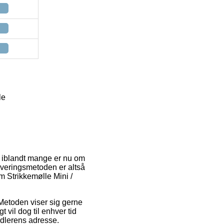
le
t iblandt mange er nu om
everingsmetoden er altså
 Strikkemølle Mini /
. Metoden viser sig gerne
t vil dog til enhver tid
ndlerens adresse.