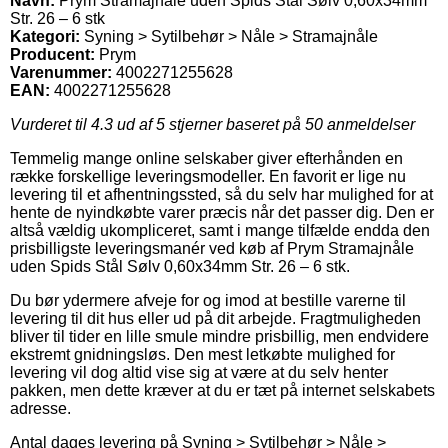
Navn:
Prym Stramajnåle uden Spids Stål Sølv 0,60x34mm
Str. 26 – 6 stk
Kategori:
Syning > Sytilbehør > Nåle > Stramajnåle
Producent:
Prym
Varenummer:
4002271255628
EAN:
4002271255628
Vurderet til
4.3
ud af 5 stjerner baseret på
50
anmeldelser
Temmelig mange online selskaber giver efterhånden en
række forskellige leveringsmodeller. En favorit er lige nu
levering til et afhentningssted, så du selv har mulighed for at
hente de nyindkøbte varer præcis når det passer dig. Den er
altså vældig ukompliceret, samt i mange tilfælde endda den
prisbilligste leveringsmanér ved køb af Prym Stramajnåle
uden Spids Stål Sølv 0,60x34mm Str. 26 – 6 stk.
Du bør ydermere afveje for og imod at bestille varerne til
levering til dit hus eller ud på dit arbejde. Fragtmuligheden
bliver til tider en lille smule mindre prisbillig, men endvidere
ekstremt gnidningsløs. Den mest letkøbte mulighed for
levering vil dog altid vise sig at være at du selv henter
pakken, men dette kræver at du er tæt på internet selskabets
adresse.
Antal dages levering på Syning > Sytilbehør > Nåle >