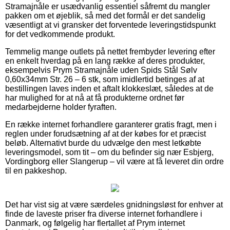
Stramajnåle er usædvanlig essentiel såfremt du mangler
pakken om et øjeblik, så med det formål er det sandelig
væsentligt at vi gransker det forventede leveringstidspunkt
for det vedkommende produkt.
Temmelig mange outlets på nettet frembyder levering efter
en enkelt hverdag på en lang række af deres produkter,
eksempelvis Prym Stramajnåle uden Spids Stål Sølv
0,60x34mm Str. 26 – 6 stk, som imidlertid betinges af at
bestillingen laves inden et aftalt klokkeslæt, således at de
har mulighed for at nå at få produkterne ordnet før
medarbejderne holder fyraften.
En række internet forhandlere garanterer gratis fragt, men i
reglen under forudsætning af at der købes for et præcist
beløb. Alternativt burde du udvælge den mest letkøbte
leveringsmodel, som tit – om du befinder sig nær Esbjerg,
Vordingborg eller Slangerup – vil være at få leveret din ordre
til en pakkeshop.
Det har vist sig at være særdeles gnidningsløst for enhver at
finde de laveste priser fra diverse internet forhandlere i
Danmark, og følgelig har flertallet af Prym internet