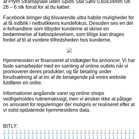
af Prym Stramajnåle uden Spids Stål Sølv 0,60x34mm Str.
26 – 6 stk forud for at du køber.
Facebook bringer dig tilsvarende ultra habile muligheder for
at få indblik i netbutikkens kundefokus. Desuden ses en del
e-forhandlere som tilbyder kunderne at skrive en
bedømmelse af købsoplevelsen, som tillige kan drages
fordel af til at vurdere tilfredsheden hos kunderne.
Hjemmesiden er finansieret af indtægter fra annoncer. Vi har
faste samarbejder med en samling af online outlets når vi
promoverer deres produkter, og får betaling under
forudsætning af at en af de besøgende på vores website
fuldfører en ordre.
Informationer angående varer og online shops
vedligeholdes rutinemæssigt, men vi ønsker ikke at påtage
os ansvaret for reguleringer der muligvis er realiseret efter at
vi sidst opdaterede hjemmesidens data.
BITLY:
1
1
1
1
1
1
1
1
1
1
1
1
1
1
1
1
1
1
1
1
1
1
1
1
1
1
1
1
1
1
1
1
1
1
1
1
1
1
1
1
1
1
1
1
1
1
1
1
1
1
1
1
1
1
1
1
1
1
1
1
1
1
1
1
1
1