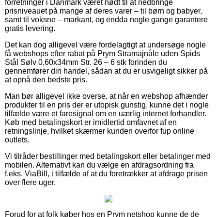
forretninger i Danmark været nødt til at nedbringe
prisniveauet på mange af deres varer – til børn og babyer,
samt til voksne – markant, og endda nogle gange garantere
gratis levering.
Det kan dog alligevel være fordelagtigt at undersøge nogle
få webshops efter rabat på Prym Stramajnåle uden Spids
Stål Sølv 0,60x34mm Str. 26 – 6 stk forinden du
gennemfører din handel, sådan at du er usvigeligt sikker på
at opnå den bedste pris.
Man bør alligevel ikke overse, at når en webshop afhænder
produkter til en pris der er utopisk gunstig, kunne det i nogle
tilfælde være et faresignal om en uærlig internet forhandler.
Køb med betalingskort er imidlertid omfavnet af en
retningslinje, hvilket skærmer kunden overfor fup online
outlets.
Vi tilråder bestillinger med betalingskort eller betalinger med
mobilen. Alternativt kan du vælge en afdragsordning fra
f.eks. ViaBill, i tilfælde af at du foretrækker at afdrage prisen
over flere uger.
Forud for at folk køber hos en Prym netshop kunne de de