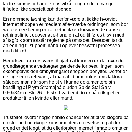
facto skimme forhandlerens vilkår, dog er det i mange
tilfælde ikke specielt ophidsende.
En nemmere løsning kan derfor være at tjekke hvorvidt
internet shoppen er medlem af e-mærke ordningen, som bør
være en erklæring om at netbutikken forsvarer de danske
retningslinjer, udover at e-handlen af og til føres tilsyn med
af fagfolk som forstår reglerne på området. Desuden får du
anledning til support, når du oplever besvær i processen
med dit køb.
Herudover kan det være til hjælp at kunden er klar over de
grundlæggende vedtægter gældende for bestillingen, som
eksempelvis den ombytningsret shoppen benytter. Derfor er
det ligeledes relevant, at man altid bibeholder ens faktura,
således man når som helst vil kunne dokumentere sin
bestilling af Prym Stramajnåle uden Spids Stål Sølv
0,60x34mm Str. 26 – 6 stk, hvad end du er på udkig efter
produkter til en kvinde eller mand.
Trustpilot leverer nogle habile chancer for at blive klogere på
en stor portion øvrige konsumenters oplevelser og af den
grund er det klogt, at du efterforsker internet firmaets omtaler