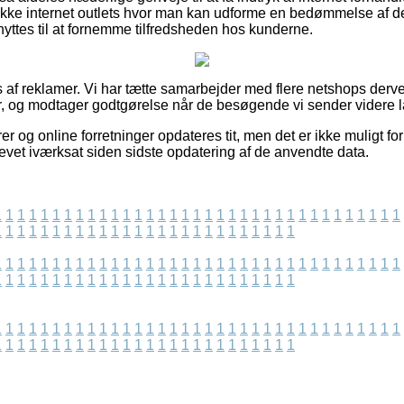
ække internet outlets hvor man kan udforme en bedømmelse af d
enyttes til at fornemme tilfredsheden hos kunderne.
 af reklamer. Vi har tætte samarbejder med flere netshops derved
r, og modtager godtgørelse når de besøgende vi sender videre la
 og online forretninger opdateres tit, men det er ikke muligt for
evet iværksat siden sidste opdatering af de anvendte data.
1
1
1
1
1
1
1
1
1
1
1
1
1
1
1
1
1
1
1
1
1
1
1
1
1
1
1
1
1
1
1
1
1
1
1
1
1
1
1
1
1
1
1
1
1
1
1
1
1
1
1
1
1
1
1
1
1
1
1
1
1
1
1
1
1
1
1
1
1
1
1
1
1
1
1
1
1
1
1
1
1
1
1
1
1
1
1
1
1
1
1
1
1
1
1
1
1
1
1
1
1
1
1
1
1
1
1
1
1
1
1
1
1
1
1
1
1
1
1
1
1
1
1
1
1
1
1
1
1
1
1
1
1
1
1
1
1
1
1
1
1
1
1
1
1
1
1
1
1
1
1
1
1
1
1
1
1
1
1
1
1
1
1
1
1
1
1
1
1
1
1
1
1
1
1
1
1
1
1
1
1
1
1