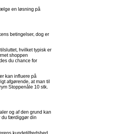
 vælge en løsning på
ens betingelser, dog er
luttet, hvilket typisk er
ternet shoppen
ydes du chance for
r kan influere på
igt afgørende, at man til
Prym Stoppenåle 10 stk.
taler og af den grund kan
r du færdiggør din
lerens kundetilfredshed.