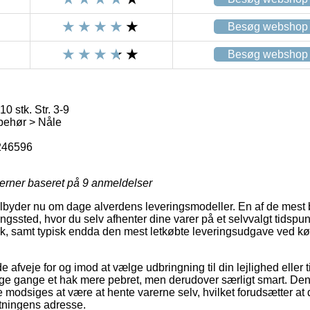
Besøg webshop
Besøg webshop
 stk. Str. 3-9
behør > Nåle
246596
jerner baseret på
9
anmeldelser
lbyder nu om dage alverdens leveringsmodeller. En af de mest 
tningssted, hvor du selv afhenter dine varer på et selvvalgt tidspu
isk, samt typisk endda den mest letkøbte leveringsudgave ved 
veje for og imod at vælge udbringning til din lejlighed eller ti
ge gange et hak mere pebret, men derudover særligt smart. Den
 modsiges at være at hente varerne selv, hvilket forudsætter at d
tningens adresse.