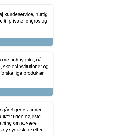
øj kundeservice, hurtig
 til private, engros og
ukne hobbybutik, når
 skoler/institutioner og
forskellige produkter.
 går 3 generationer
dukter i den højeste
sætning om at være
s ny symaskine eller