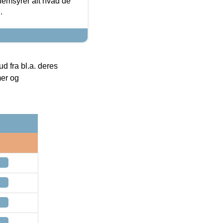
nemsyrer alt hvad de
.
 fra bl.a. deres
mer og