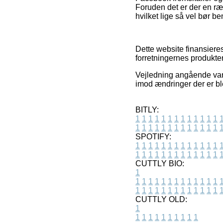
Foruden det er der en r
hvilket lige så vel bør b
Dette website finansieres
forretningernes produkte
Vejledning angående varer
imod ændringer der er bl
BITLY:
1
1
1
1
1
1
1
1
1
1
1
1
1
1
1
1
1
1
1
1
1
1
1
1
1
1
SPOTIFY:
1
1
1
1
1
1
1
1
1
1
1
1
1
1
1
1
1
1
1
1
1
1
1
1
1
1
CUTTLY BIO:
1
1
1
1
1
1
1
1
1
1
1
1
1
1
1
1
1
1
1
1
1
1
1
1
1
1
1
CUTTLY OLD:
1
1
1
1
1
1
1
1
1
1
1