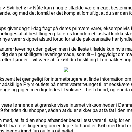
 > Sytilbehør > Nåle kan i nogle tilfælde være meget bestemmen
de, og med det formål er det komplet fornuftigt at du ser den fo
ps giver dag-til-dag fragt på deres primære varer, eksempelvis
 betinges af at bestillingen placeres forinden et fastsat klokkesl
e nye varer skippet afsted forud for at de pakkeansatte har fyraft
anterer levering uden gebyr, men i de fleste tilfælde kun hvis ma
 dig den prisbilligste leveringsmåde, som tit – ligegyldigt om m
eller Tønder – vil være at få kørt din bestilling til en pakkeshop
ekstremt let gængeligt for internetbrugere at finde information om
r adskillige Prym outlets på nettet været tvunget til at nedskær
drenge og piger, men ligeledes til voksne – helt i bund, og endda
 være lønnende at granske visse internet virksomheder i Danma
9 forinden du shopper, sådan at du er sikker på at få fat i den me
ed, at ifald en shop afhænder bedst i test varer til salg for en
det tit være et fingerpeg om en fup e-forhandler. Køb med kort er
stiger os imod fup outlets på nettet.