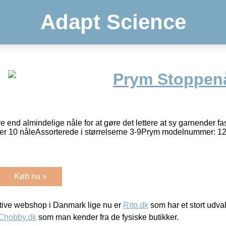
Adapt Science
Prym Stoppenå
 end almindelige nåle for at gøre det lettere at sy garnender fas
der 10 nåleAssorterede i størrelserne 3-9Prym modelnummer: 1
Køb nu »
ive webshop i Danmark lige nu er
Rito.dk
som har et stort udval
Chobby.dk
som man kender fra de fysiske butikker.