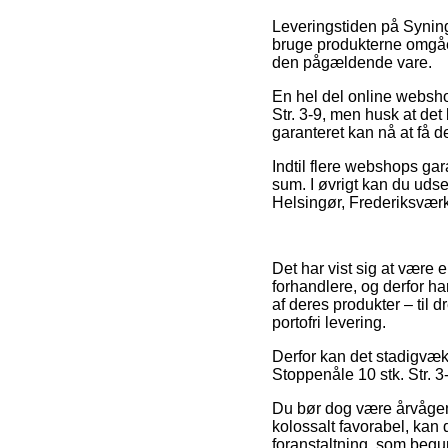
Leveringstiden på Syning
bruge produkterne omgåen
den pågældende vare.
En hel del online websho
Str. 3-9, men husk at det
garanteret kan nå at få d
Indtil flere webshops gar
sum. I øvrigt kan du udse
Helsingør, Frederiksværk 
Det har vist sig at være 
forhandlere, og derfor ha
af deres produkter – til 
portofri levering.
Derfor kan det stadigvæk
Stoppenåle 10 stk. Str. 3-
Du bør dog være årvågen m
kolossalt favorabel, kan 
foranstaltning, som begun