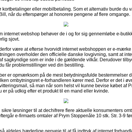
for kortbetalinger eller mobilbetaling. Som et alternativ burde du
Bill, når du efterspørger at honorere pengene af flere omgange.
ym internet webshop behøver de i og for sig gennemløbe e-butikk
lig sjovt.
for være at efterse hvorvidt internet webshoppen er e-mærke tils
etningen overholder den officielle danske lovgivning, samt at in
 af sagkyndige som er inde i de gældende vilkår. Derudover tilb
u får problemstillinger ved din bestilling.
køber er opmærksom på de mest betydningsfulde bestemmelser de
lken ombytningsret e-forhandleren kører med. Derfor er det i øvr
itteringsmail, så man når som helst vil kunne bevise købet af 
 er på udkig efter et produkt til en mand eller kvinde.
e sikre løsninger til at dechifrere flere aktuelle konsumenters om
 eftergår e-firmaets omtaler af Prym Stoppenåle 10 stk. Str. 3-9 fø
 aldeles hæderlige genveje til at få indtryk af internet forhand