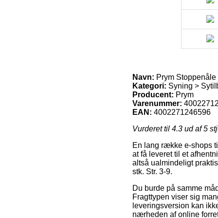
Navn:
Prym Stoppenåle 10
Kategori:
Syning > Sytil
Producent:
Prym
Varenummer:
4002271
EAN:
4002271246596
Vurderet til
4.3
ud af 5 st
En lang række e-shops ti
at få leveret til et afhen
altså ualmindeligt prakt
stk. Str. 3-9.
Du burde på samme måde af
Fragttypen viser sig man
leveringsversion kan ikke
nærheden af online forre