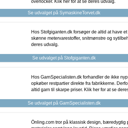
overlocker. Klik her for at se deres udvalg.
Se udvalget på SymaskineTorvet.dk
Hos Stofgiganten.dk forsøger de altid at have et
skønne metervarestoffer, snitmønstre og sytilbehø
deres udvalg.
Se udvalget på Stofgiganten.dk
Hos GarnSpecialisten.dk forhandler de ikke ny
opkøber restpartier direkte fra fabrikkerne. Derf
altid garn til skarpe priser. Klik her for at se der
Se udvalget på GarnSpecialisten.dk
Önling.com tror på klassisk design, bæredygtig p