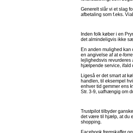
Generelt slår vi et slag 
afbetaling som f.eks. Via
Inden folk køber i en Pr
det almindeligvis ikke sær
En anden mulighed kan der
en angivelse af at e-forr
lejlighedsvis revurderes
hjælpende service, ifald d
Ligeså er det smart at 
handlen, til eksempel hvi
enhver tid gemmer ens kv
Str. 3-9, uafhængig om du
Trustpilot tilbyder gansk
det være til hjælp, at du
shopping.
Facebook fremskaffer også