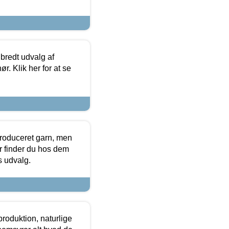
 bredt udvalg af
r. Klik her for at se
produceret garn, men
or finder du hos dem
es udvalg.
roduktion, naturlige