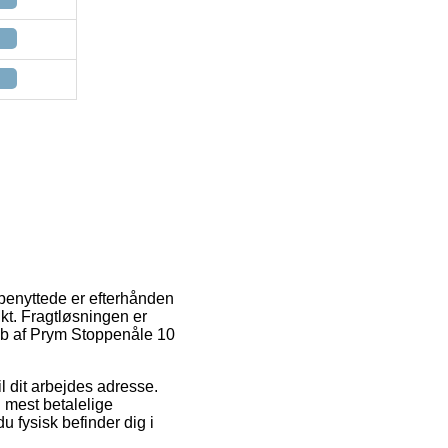
benyttede er efterhånden
nkt. Fragtløsningen er
køb af Prym Stoppenåle 10
l dit arbejdes adresse.
 mest betalelige
u fysisk befinder dig i