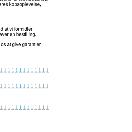
eres købsoplevelse,
 at vi formidler
ver en bestilling.
 os at give garantier
1
1
1
1
1
1
1
1
1
1
1
1
1
1
1
1
1
1
1
1
1
1
1
1
1
1
1
1
1
1
1
1
1
1
1
1
1
1
1