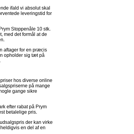
de ifald vi absolut skal
rventede leveringstid for
 Prym Stoppenåle 10 stk.
æt, med det formål at de
en.
n aftager for en præcis
an opholder sig tæt på
.
 priser hos diverse online
e salgspriserne på mange
 nogle gange sikre
rk efter rabat på Prym
st betalelige pris.
 udsalgspris der kan virke
 heldigvis en del af en