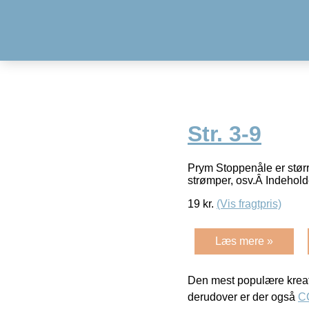
Str. 3-9
Prym Stoppenåle er større
strømper, osv.Â Indehol
19
kr.
(Vis fragtpris)
Læs mere »
Den mest populære kreat
derudover er der også
C