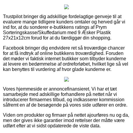
Trustpilot bringer dig adskillige fordelagtige genveje til at
evaluere mange tidligere kunders omtaler og herved går vi
ind for, at du sonderer e-butikkens ratings af Prym
Sorteringskasse/Skuffedarium med 9 Æsker Plastik
27x21x12cm forud for at du færdiggør din shopping.
Facebook bringer dig endvidere ret så troværdige chancer
for at få indtryk af online butikkens troværdighed. Foruden
det møder vi faktisk internet butikker som tilbyder kunderne
at levere en bedømmelse af ordreforløbet, hvilket lige så vel
kan benyttes til vurdering af hvor glade kunderne er.
Vores hjemmeside er annoncefinansieret. Vi har et tæt
samarbejde med adskillige forhandlere på nettet når vi
introducerer firmaernes tilbud, og indkasserer kommission
såfremt en af de besøgende på vores side udfører en ordre.
Viden om produkter og firmaer på nettet ajourføres nu og da,
men der gives ikke garantier imod rettelser der måtte være
udført efter at vi sidst opdaterede de viste data.