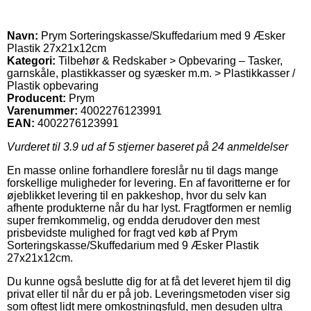
Navn:
Prym Sorteringskasse/Skuffedarium med 9 Æsker
Plastik 27x21x12cm
Kategori:
Tilbehør & Redskaber > Opbevaring – Tasker,
garnskåle, plastikkasser og syæsker m.m. > Plastikkasser /
Plastik opbevaring
Producent:
Prym
Varenummer:
4002276123991
EAN:
4002276123991
Vurderet til
3.9
ud af 5 stjerner baseret på
24
anmeldelser
En masse online forhandlere foreslår nu til dags mange
forskellige muligheder for levering. En af favoritterne er for
øjeblikket levering til en pakkeshop, hvor du selv kan
afhente produkterne når du har lyst. Fragtformen er nemlig
super fremkommelig, og endda derudover den mest
prisbevidste mulighed for fragt ved køb af Prym
Sorteringskasse/Skuffedarium med 9 Æsker Plastik
27x21x12cm.
Du kunne også beslutte dig for at få det leveret hjem til dig
privat eller til når du er på job. Leveringsmetoden viser sig
som oftest lidt mere omkostningsfuld, men desuden ultra