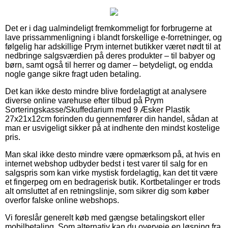
Det er i dag ualmindeligt fremkommeligt for forbrugerne at
lave prissammenligning i blandt forskellige e-forretninger, og
følgelig har adskillige Prym internet butikker været nødt til at
nedbringe salgsværdien på deres produkter – til babyer og
børn, samt også til herrer og damer – betydeligt, og endda
nogle gange sikre fragt uden betaling.
Det kan ikke desto mindre blive fordelagtigt at analysere
diverse online varehuse efter tilbud på Prym
Sorteringskasse/Skuffedarium med 9 Æsker Plastik
27x21x12cm forinden du gennemfører din handel, sådan at
man er usvigeligt sikker på at indhente den mindst kostelige
pris.
Man skal ikke desto mindre være opmærksom på, at hvis en
internet webshop udbyder bedst i test varer til salg for en
salgspris som kan virke mystisk fordelagtig, kan det tit være
et fingerpeg om en bedragerisk butik. Kortbetalinger er trods
alt omsluttet af en retningslinje, som sikrer dig som køber
overfor falske online webshops.
Vi foreslår generelt køb med gængse betalingskort eller
mobilbetaling. Som alternativ kan du overveje en løsning fra