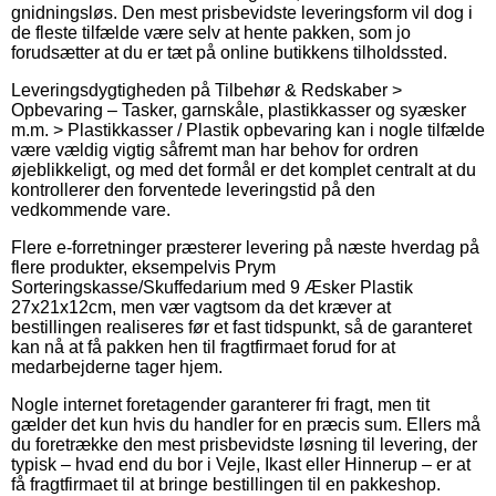
gnidningsløs. Den mest prisbevidste leveringsform vil dog i
de fleste tilfælde være selv at hente pakken, som jo
forudsætter at du er tæt på online butikkens tilholdssted.
Leveringsdygtigheden på Tilbehør & Redskaber >
Opbevaring – Tasker, garnskåle, plastikkasser og syæsker
m.m. > Plastikkasser / Plastik opbevaring kan i nogle tilfælde
være vældig vigtig såfremt man har behov for ordren
øjeblikkeligt, og med det formål er det komplet centralt at du
kontrollerer den forventede leveringstid på den
vedkommende vare.
Flere e-forretninger præsterer levering på næste hverdag på
flere produkter, eksempelvis Prym
Sorteringskasse/Skuffedarium med 9 Æsker Plastik
27x21x12cm, men vær vagtsom da det kræver at
bestillingen realiseres før et fast tidspunkt, så de garanteret
kan nå at få pakken hen til fragtfirmaet forud for at
medarbejderne tager hjem.
Nogle internet foretagender garanterer fri fragt, men tit
gælder det kun hvis du handler for en præcis sum. Ellers må
du foretrække den mest prisbevidste løsning til levering, der
typisk – hvad end du bor i Vejle, Ikast eller Hinnerup – er at
få fragtfirmaet til at bringe bestillingen til en pakkeshop.