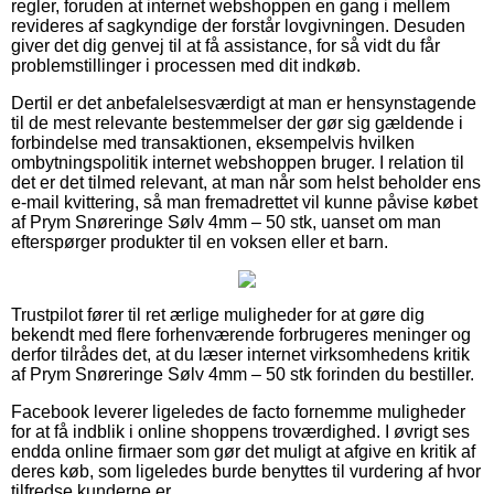
regler, foruden at internet webshoppen en gang i mellem
revideres af sagkyndige der forstår lovgivningen. Desuden
giver det dig genvej til at få assistance, for så vidt du får
problemstillinger i processen med dit indkøb.
Dertil er det anbefalelsesværdigt at man er hensynstagende
til de mest relevante bestemmelser der gør sig gældende i
forbindelse med transaktionen, eksempelvis hvilken
ombytningspolitik internet webshoppen bruger. I relation til
det er det tilmed relevant, at man når som helst beholder ens
e-mail kvittering, så man fremadrettet vil kunne påvise købet
af Prym Snøreringe Sølv 4mm – 50 stk, uanset om man
efterspørger produkter til en voksen eller et barn.
Trustpilot fører til ret ærlige muligheder for at gøre dig
bekendt med flere forhenværende forbrugeres meninger og
derfor tilrådes det, at du læser internet virksomhedens kritik
af Prym Snøreringe Sølv 4mm – 50 stk forinden du bestiller.
Facebook leverer ligeledes de facto fornemme muligheder
for at få indblik i online shoppens troværdighed. I øvrigt ses
endda online firmaer som gør det muligt at afgive en kritik af
deres køb, som ligeledes burde benyttes til vurdering af hvor
tilfredse kunderne er.