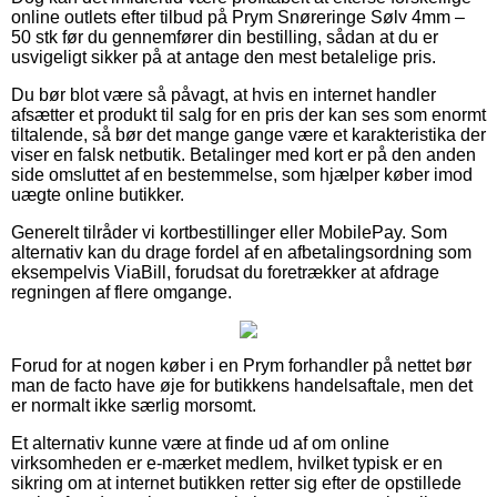
online outlets efter tilbud på Prym Snøreringe Sølv 4mm –
50 stk før du gennemfører din bestilling, sådan at du er
usvigeligt sikker på at antage den mest betalelige pris.
Du bør blot være så påvagt, at hvis en internet handler
afsætter et produkt til salg for en pris der kan ses som enormt
tiltalende, så bør det mange gange være et karakteristika der
viser en falsk netbutik. Betalinger med kort er på den anden
side omsluttet af en bestemmelse, som hjælper køber imod
uægte online butikker.
Generelt tilråder vi kortbestillinger eller MobilePay. Som
alternativ kan du drage fordel af en afbetalingsordning som
eksempelvis ViaBill, forudsat du foretrækker at afdrage
regningen af flere omgange.
Forud for at nogen køber i en Prym forhandler på nettet bør
man de facto have øje for butikkens handelsaftale, men det
er normalt ikke særlig morsomt.
Et alternativ kunne være at finde ud af om online
virksomheden er e-mærket medlem, hvilket typisk er en
sikring om at internet butikken retter sig efter de opstillede