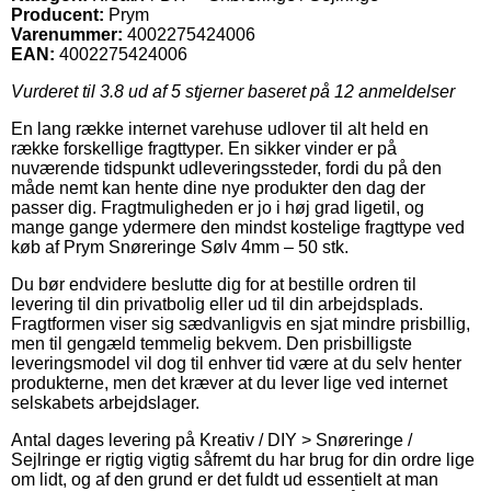
Producent:
Prym
Varenummer:
4002275424006
EAN:
4002275424006
Vurderet til
3.8
ud af 5 stjerner baseret på
12
anmeldelser
En lang række internet varehuse udlover til alt held en
række forskellige fragttyper. En sikker vinder er på
nuværende tidspunkt udleveringssteder, fordi du på den
måde nemt kan hente dine nye produkter den dag der
passer dig. Fragtmuligheden er jo i høj grad ligetil, og
mange gange ydermere den mindst kostelige fragttype ved
køb af Prym Snøreringe Sølv 4mm – 50 stk.
Du bør endvidere beslutte dig for at bestille ordren til
levering til din privatbolig eller ud til din arbejdsplads.
Fragtformen viser sig sædvanligvis en sjat mindre prisbillig,
men til gengæld temmelig bekvem. Den prisbilligste
leveringsmodel vil dog til enhver tid være at du selv henter
produkterne, men det kræver at du lever lige ved internet
selskabets arbejdslager.
Antal dages levering på Kreativ / DIY > Snøreringe /
Sejlringe er rigtig vigtig såfremt du har brug for din ordre lige
om lidt, og af den grund er det fuldt ud essentielt at man