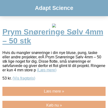
Adapt Science
Prym Snøreringe Sølv 4mm
– 50 stk
Hvis du mangler snøreringe i din nye bluse, pung, taske
eller andre projekter, erÂ Prym Snøreringe Sølv 4mm – 50
stk lige noget for dig. Disse flotte, små snøreringe er
sølvfarvede og giver derfor et flot glimt til dit projekt. Ringene
er kun 4 mm store p
(Læs mere)
53
kr.
(Vis fragtpris)
Læs mere »
Køb nu »