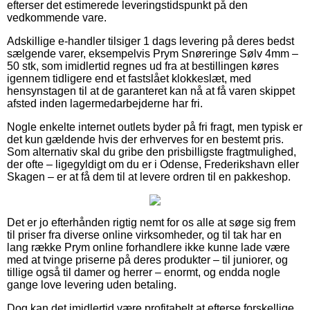
efterser det estimerede leveringstidspunkt på den
vedkommende vare.
Adskillige e-handler tilsiger 1 dags levering på deres bedst
sælgende varer, eksempelvis Prym Snøreringe Sølv 4mm –
50 stk, som imidlertid regnes ud fra at bestillingen køres
igennem tidligere end et fastslået klokkeslæt, med
hensynstagen til at de garanteret kan nå at få varen skippet
afsted inden lagermedarbejderne har fri.
Nogle enkelte internet outlets byder på fri fragt, men typisk er
det kun gældende hvis der erhverves for en bestemt pris.
Som alternativ skal du gribe den prisbilligste fragtmulighed,
der ofte – ligegyldigt om du er i Odense, Frederikshavn eller
Skagen – er at få dem til at levere ordren til en pakkeshop.
Det er jo efterhånden rigtig nemt for os alle at søge sig frem
til priser fra diverse online virksomheder, og til tak har en
lang række Prym online forhandlere ikke kunne lade være
med at tvinge priserne på deres produkter – til juniorer, og
tillige også til damer og herrer – enormt, og endda nogle
gange love levering uden betaling.
Dog kan det imidlertid være profitabelt at efterse forskellige