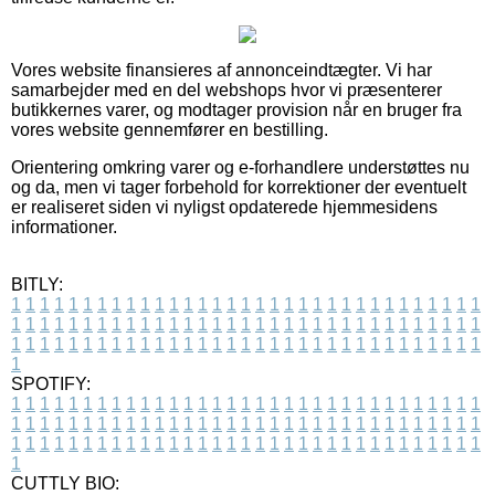
Vores website finansieres af annonceindtægter. Vi har
samarbejder med en del webshops hvor vi præsenterer
butikkernes varer, og modtager provision når en bruger fra
vores website gennemfører en bestilling.
Orientering omkring varer og e-forhandlere understøttes nu
og da, men vi tager forbehold for korrektioner der eventuelt
er realiseret siden vi nyligst opdaterede hjemmesidens
informationer.
BITLY:
1
1
1
1
1
1
1
1
1
1
1
1
1
1
1
1
1
1
1
1
1
1
1
1
1
1
1
1
1
1
1
1
1
1
1
1
1
1
1
1
1
1
1
1
1
1
1
1
1
1
1
1
1
1
1
1
1
1
1
1
1
1
1
1
1
1
1
1
1
1
1
1
1
1
1
1
1
1
1
1
1
1
1
1
1
1
1
1
1
1
1
1
1
1
1
1
1
1
1
1
SPOTIFY:
1
1
1
1
1
1
1
1
1
1
1
1
1
1
1
1
1
1
1
1
1
1
1
1
1
1
1
1
1
1
1
1
1
1
1
1
1
1
1
1
1
1
1
1
1
1
1
1
1
1
1
1
1
1
1
1
1
1
1
1
1
1
1
1
1
1
1
1
1
1
1
1
1
1
1
1
1
1
1
1
1
1
1
1
1
1
1
1
1
1
1
1
1
1
1
1
1
1
1
1
CUTTLY BIO: