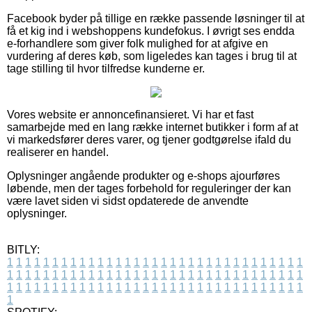
Facebook byder på tillige en række passende løsninger til at
få et kig ind i webshoppens kundefokus. I øvrigt ses endda
e-forhandlere som giver folk mulighed for at afgive en
vurdering af deres køb, som ligeledes kan tages i brug til at
tage stilling til hvor tilfredse kunderne er.
Vores website er annoncefinansieret. Vi har et fast
samarbejde med en lang række internet butikker i form af at
vi markedsfører deres varer, og tjener godtgørelse ifald du
realiserer en handel.
Oplysninger angående produkter og e-shops ajourføres
løbende, men der tages forbehold for reguleringer der kan
være lavet siden vi sidst opdaterede de anvendte
oplysninger.
BITLY:
1
1
1
1
1
1
1
1
1
1
1
1
1
1
1
1
1
1
1
1
1
1
1
1
1
1
1
1
1
1
1
1
1
1
1
1
1
1
1
1
1
1
1
1
1
1
1
1
1
1
1
1
1
1
1
1
1
1
1
1
1
1
1
1
1
1
1
1
1
1
1
1
1
1
1
1
1
1
1
1
1
1
1
1
1
1
1
1
1
1
1
1
1
1
1
1
1
1
1
1