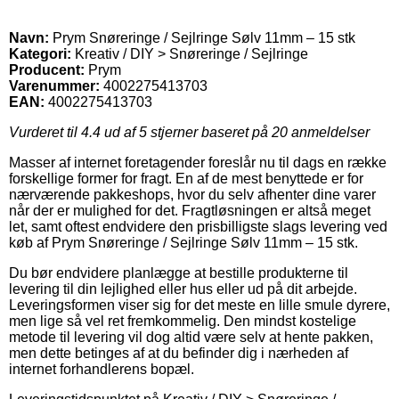
Navn:
Prym Snøreringe / Sejlringe Sølv 11mm – 15 stk
Kategori:
Kreativ / DIY > Snøreringe / Sejlringe
Producent:
Prym
Varenummer:
4002275413703
EAN:
4002275413703
Vurderet til
4.4
ud af 5 stjerner baseret på
20
anmeldelser
Masser af internet foretagender foreslår nu til dags en række
forskellige former for fragt. En af de mest benyttede er for
nærværende pakkeshops, hvor du selv afhenter dine varer
når der er mulighed for det. Fragtløsningen er altså meget
let, samt oftest endvidere den prisbilligste slags levering ved
køb af Prym Snøreringe / Sejlringe Sølv 11mm – 15 stk.
Du bør endvidere planlægge at bestille produkterne til
levering til din lejlighed eller hus eller ud på dit arbejde.
Leveringsformen viser sig for det meste en lille smule dyrere,
men lige så vel ret fremkommelig. Den mindst kostelige
metode til levering vil dog altid være selv at hente pakken,
men dette betinges af at du befinder dig i nærheden af
internet forhandlerens bopæl.