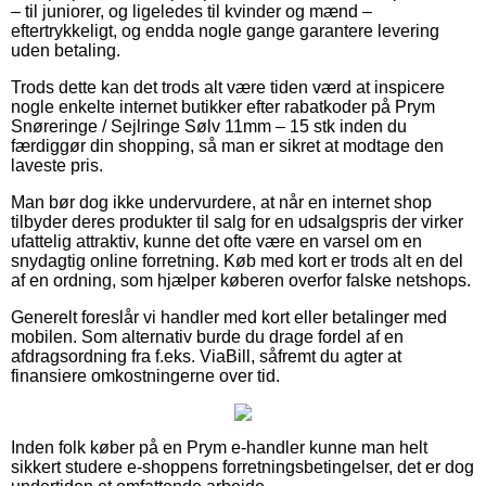
– til juniorer, og ligeledes til kvinder og mænd –
eftertrykkeligt, og endda nogle gange garantere levering
uden betaling.
Trods dette kan det trods alt være tiden værd at inspicere
nogle enkelte internet butikker efter rabatkoder på Prym
Snøreringe / Sejlringe Sølv 11mm – 15 stk inden du
færdiggør din shopping, så man er sikret at modtage den
laveste pris.
Man bør dog ikke undervurdere, at når en internet shop
tilbyder deres produkter til salg for en udsalgspris der virker
ufattelig attraktiv, kunne det ofte være en varsel om en
snydagtig online forretning. Køb med kort er trods alt en del
af en ordning, som hjælper køberen overfor falske netshops.
Generelt foreslår vi handler med kort eller betalinger med
mobilen. Som alternativ burde du drage fordel af en
afdragsordning fra f.eks. ViaBill, såfremt du agter at
finansiere omkostningerne over tid.
Inden folk køber på en Prym e-handler kunne man helt
sikkert studere e-shoppens forretningsbetingelser, det er dog