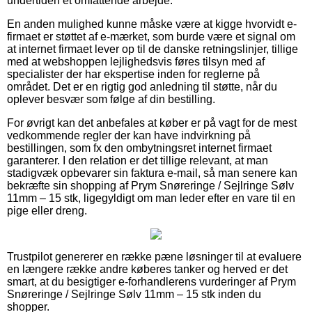
undertiden et omfattende arbejde.
En anden mulighed kunne måske være at kigge hvorvidt e-
firmaet er støttet af e-mærket, som burde være et signal om
at internet firmaet lever op til de danske retningslinjer, tillige
med at webshoppen lejlighedsvis føres tilsyn med af
specialister der har ekspertise inden for reglerne på
området. Det er en rigtig god anledning til støtte, når du
oplever besvær som følge af din bestilling.
For øvrigt kan det anbefales at køber er på vagt for de mest
vedkommende regler der kan have indvirkning på
bestillingen, som fx den ombytningsret internet firmaet
garanterer. I den relation er det tillige relevant, at man
stadigvæk opbevarer sin faktura e-mail, så man senere kan
bekræfte sin shopping af Prym Snøreringe / Sejlringe Sølv
11mm – 15 stk, ligegyldigt om man leder efter en vare til en
pige eller dreng.
Trustpilot genererer en række pæne løsninger til at evaluere
en længere række andre køberes tanker og herved er det
smart, at du besigtiger e-forhandlerens vurderinger af Prym
Snøreringe / Sejlringe Sølv 11mm – 15 stk inden du
shopper.