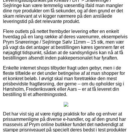
Leveringstidspunktet på Kreativ / DIY > Snøreringe /
Sejlringe kan være temmelig væsentlig ifald man mangler
dine nye produkter om få sekunder, og af den grund er det
skam relevant at vi kigger nærmere på den anslåede
leveringstid på det relevante produkt.
Flere outlets på nettet frembyder levering efter en enkelt
hverdag på en lang række af deres varenumre, eksempelvis
Prym Snøreringe / Sejlringe Sølv 11mm – 15 stk, men vær
på vagt da det antager at bestillingen køres igennem før et
nøjagtigt tidspunkt, sådan at de sandsynligvis kan nå at få
bestillingen afsendt inden pakkepersonalet har fyraften.
Enkelte internet shops tilbyder fragt uden gebyr, men i de
fleste tilfælde er det under betingelse af at man shopper for
et konkret beløb. I øvrigt skal man foretrække den mest
prisbevidste fragtløsning, der gerne – om du opholder sig i
Hørsholm, Frederiksværk eller Aars – er at få leveret din
bestilling til et afhentningssted.
Det har vist sig at være rigtig praktisk for alle og enhver at
prissammenligne på diverse e-handler, og af den grund har
massevis af Prym online butikker fundet det nødvendigt at
stampe prisniveauet på specielt deres bedst i test produkter