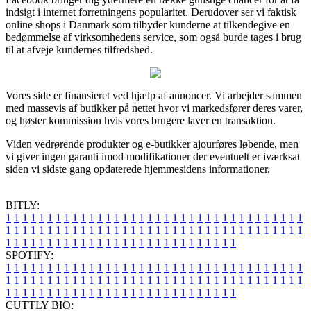
indsigt i internet forretningens popularitet. Derudover ser vi faktisk
online shops i Danmark som tilbyder kunderne at tilkendegive en
bedømmelse af virksomhedens service, som også burde tages i brug
til at afveje kundernes tilfredshed.
Vores side er finansieret ved hjælp af annoncer. Vi arbejder sammen
med massevis af butikker på nettet hvor vi markedsfører deres varer,
og høster kommission hvis vores brugere laver en transaktion.
Viden vedrørende produkter og e-butikker ajourføres løbende, men
vi giver ingen garanti imod modifikationer der eventuelt er iværksat
siden vi sidste gang opdaterede hjemmesidens informationer.
BITLY:
1
1
1
1
1
1
1
1
1
1
1
1
1
1
1
1
1
1
1
1
1
1
1
1
1
1
1
1
1
1
1
1
1
1
1
1
1
1
1
1
1
1
1
1
1
1
1
1
1
1
1
1
1
1
1
1
1
1
1
1
1
1
1
1
1
1
1
1
1
1
1
1
1
1
1
1
1
1
1
1
1
1
1
1
1
1
1
1
1
1
1
1
1
1
1
1
1
1
1
1
SPOTIFY:
1
1
1
1
1
1
1
1
1
1
1
1
1
1
1
1
1
1
1
1
1
1
1
1
1
1
1
1
1
1
1
1
1
1
1
1
1
1
1
1
1
1
1
1
1
1
1
1
1
1
1
1
1
1
1
1
1
1
1
1
1
1
1
1
1
1
1
1
1
1
1
1
1
1
1
1
1
1
1
1
1
1
1
1
1
1
1
1
1
1
1
1
1
1
1
1
1
1
1
1
CUTTLY BIO: