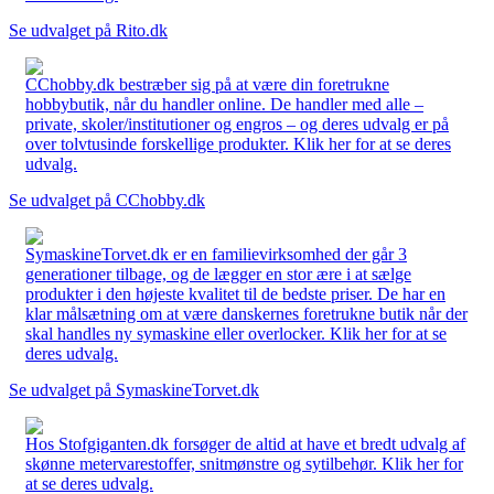
Se udvalget på Rito.dk
CChobby.dk bestræber sig på at være din foretrukne
hobbybutik, når du handler online. De handler med alle –
private, skoler/institutioner og engros – og deres udvalg er på
over tolvtusinde forskellige produkter. Klik her for at se deres
udvalg.
Se udvalget på CChobby.dk
SymaskineTorvet.dk er en familievirksomhed der går 3
generationer tilbage, og de lægger en stor ære i at sælge
produkter i den højeste kvalitet til de bedste priser. De har en
klar målsætning om at være danskernes foretrukne butik når der
skal handles ny symaskine eller overlocker. Klik her for at se
deres udvalg.
Se udvalget på SymaskineTorvet.dk
Hos Stofgiganten.dk forsøger de altid at have et bredt udvalg af
skønne metervarestoffer, snitmønstre og sytilbehør. Klik her for
at se deres udvalg.