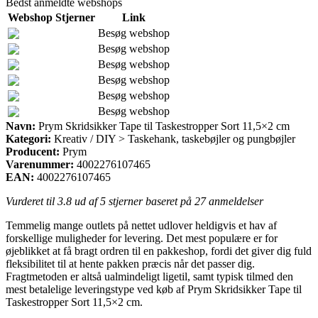
Bedst anmeldte webshops
Webshop
Stjerner
Link
Besøg webshop
Besøg webshop
Besøg webshop
Besøg webshop
Besøg webshop
Besøg webshop
Navn:
Prym Skridsikker Tape til Taskestropper Sort 11,5×2 cm
Kategori:
Kreativ / DIY > Taskehank, taskebøjler og pungbøjler
Producent:
Prym
Varenummer:
4002276107465
EAN:
4002276107465
Vurderet til
3.8
ud af 5 stjerner baseret på
27
anmeldelser
Temmelig mange outlets på nettet udlover heldigvis et hav af
forskellige muligheder for levering. Det mest populære er for
øjeblikket at få bragt ordren til en pakkeshop, fordi det giver dig fuld
fleksibilitet til at hente pakken præcis når det passer dig.
Fragtmetoden er altså ualmindeligt ligetil, samt typisk tilmed den
mest betalelige leveringstype ved køb af Prym Skridsikker Tape til
Taskestropper Sort 11,5×2 cm.