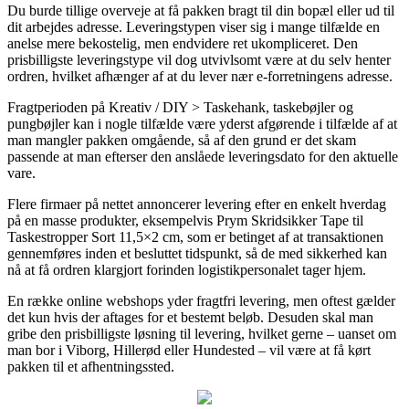
Du burde tillige overveje at få pakken bragt til din bopæl eller ud til
dit arbejdes adresse. Leveringstypen viser sig i mange tilfælde en
anelse mere bekostelig, men endvidere ret ukompliceret. Den
prisbilligste leveringstype vil dog utvivlsomt være at du selv henter
ordren, hvilket afhænger af at du lever nær e-forretningens adresse.
Fragtperioden på Kreativ / DIY > Taskehank, taskebøjler og
pungbøjler kan i nogle tilfælde være yderst afgørende i tilfælde af at
man mangler pakken omgående, så af den grund er det skam
passende at man efterser den anslåede leveringsdato for den aktuelle
vare.
Flere firmaer på nettet annoncerer levering efter en enkelt hverdag
på en masse produkter, eksempelvis Prym Skridsikker Tape til
Taskestropper Sort 11,5×2 cm, som er betinget af at transaktionen
gennemføres inden et besluttet tidspunkt, så de med sikkerhed kan
nå at få ordren klargjort forinden logistikpersonalet tager hjem.
En række online webshops yder fragtfri levering, men oftest gælder
det kun hvis der aftages for et bestemt beløb. Desuden skal man
gribe den prisbilligste løsning til levering, hvilket gerne – uanset om
man bor i Viborg, Hillerød eller Hundested – vil være at få kørt
pakken til et afhentningssted.