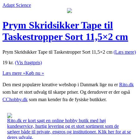
Adapt Science
Prym Skridsikker Tape til
Taskestropper Sort 11,5×2 cm
Prym Skridsikker Tape til Taskestropper Sort 11,5×2 cm
(Læs mere)
19
kr.
(Vis fragtpris)
Læs mere »
Køb nu »
Den mest populære kreative webshop i Danmark lige nu er
Rito.dk
som har et stort udvalg til skarpe priser. Og derudover er der også
CChobby.dk
som man kender fra de fysiske butikker.
Rito.dk er kort sagt en online hobby butik med høj
kundeservice, hurtig levering og et stort sortiment som de
sælger både til private, engros og institutioner. Klik her for at se
deres udvalg.