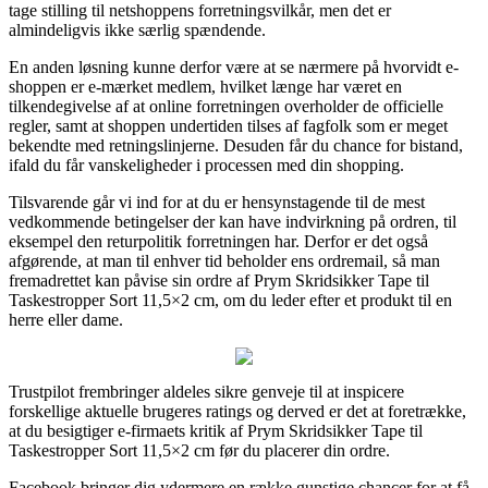
tage stilling til netshoppens forretningsvilkår, men det er
almindeligvis ikke særlig spændende.
En anden løsning kunne derfor være at se nærmere på hvorvidt e-
shoppen er e-mærket medlem, hvilket længe har været en
tilkendegivelse af at online forretningen overholder de officielle
regler, samt at shoppen undertiden tilses af fagfolk som er meget
bekendte med retningslinjerne. Desuden får du chance for bistand,
ifald du får vanskeligheder i processen med din shopping.
Tilsvarende går vi ind for at du er hensynstagende til de mest
vedkommende betingelser der kan have indvirkning på ordren, til
eksempel den returpolitik forretningen har. Derfor er det også
afgørende, at man til enhver tid beholder ens ordremail, så man
fremadrettet kan påvise sin ordre af Prym Skridsikker Tape til
Taskestropper Sort 11,5×2 cm, om du leder efter et produkt til en
herre eller dame.
Trustpilot frembringer aldeles sikre genveje til at inspicere
forskellige aktuelle brugeres ratings og derved er det at foretrække,
at du besigtiger e-firmaets kritik af Prym Skridsikker Tape til
Taskestropper Sort 11,5×2 cm før du placerer din ordre.
Facebook bringer dig ydermere en række gunstige chancer for at få