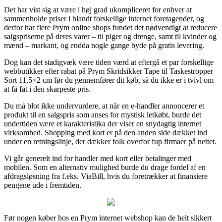
Det har vist sig at være i høj grad ukompliceret for enhver at
sammenholde priser i blandt forskellige internet foretagender, og
derfor har flere Prym online shops fundet det nødvendigt at reducere
salgspriserne på deres varer – til piger og drenge, samt til kvinder og
mænd – markant, og endda nogle gange byde på gratis levering.
Dog kan det stadigvæk være tiden værd at eftergå et par forskellige
webbutikker efter rabat på Prym Skridsikker Tape til Taskestropper
Sort 11,5×2 cm før du gennemfører dit køb, så du ikke er i tvivl om
at få fat i den skarpeste pris.
Du må blot ikke undervurdere, at når en e-handler annoncerer et
produkt til en salgspris som anses for mystisk letkøbt, burde det
undertiden være et karakteristika der viser en snydagtig internet
virksomhed. Shopping med kort er på den anden side dækket ind
under en retningslinje, der dækker folk overfor fup firmaer på nettet.
Vi går generelt ind for handler med kort eller betalinger med
mobilen. Som en alternativ mulighed burde du drage fordel af en
afdragsløsning fra f.eks. ViaBill, hvis du foretrækker at finansiere
pengene ude i fremtiden.
Før nogen køber hos en Prym internet webshop kan de helt sikkert