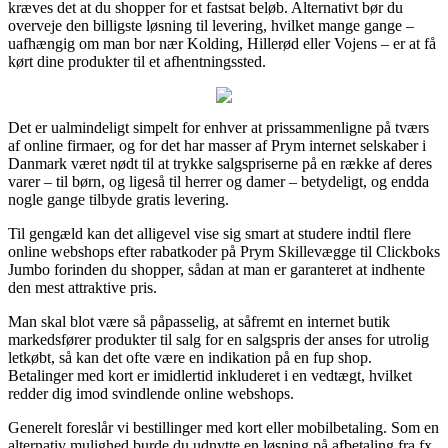
kræves det at du shopper for et fastsat beløb. Alternativt bør du
overveje den billigste løsning til levering, hvilket mange gange –
uafhængig om man bor nær Kolding, Hillerød eller Vojens – er at få
kørt dine produkter til et afhentningssted.
Det er ualmindeligt simpelt for enhver at prissammenligne på tværs
af online firmaer, og for det har masser af Prym internet selskaber i
Danmark været nødt til at trykke salgspriserne på en række af deres
varer – til børn, og ligeså til herrer og damer – betydeligt, og endda
nogle gange tilbyde gratis levering.
Til gengæld kan det alligevel vise sig smart at studere indtil flere
online webshops efter rabatkoder på Prym Skillevægge til Clickboks
Jumbo forinden du shopper, sådan at man er garanteret at indhente
den mest attraktive pris.
Man skal blot være så påpasselig, at såfremt en internet butik
markedsfører produkter til salg for en salgspris der anses for utrolig
letkøbt, så kan det ofte være en indikation på en fup shop.
Betalinger med kort er imidlertid inkluderet i en vedtægt, hvilket
redder dig imod svindlende online webshops.
Generelt foreslår vi bestillinger med kort eller mobilbetaling. Som en
alternativ mulighed burde du udnytte en løsning på afbetaling fra fx