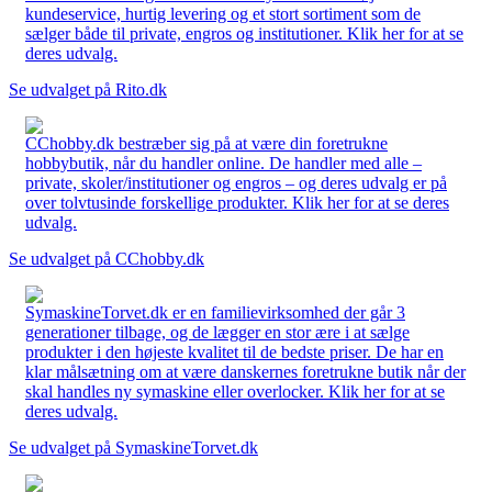
kundeservice, hurtig levering og et stort sortiment som de
sælger både til private, engros og institutioner. Klik her for at se
deres udvalg.
Se udvalget på Rito.dk
CChobby.dk bestræber sig på at være din foretrukne
hobbybutik, når du handler online. De handler med alle –
private, skoler/institutioner og engros – og deres udvalg er på
over tolvtusinde forskellige produkter. Klik her for at se deres
udvalg.
Se udvalget på CChobby.dk
SymaskineTorvet.dk er en familievirksomhed der går 3
generationer tilbage, og de lægger en stor ære i at sælge
produkter i den højeste kvalitet til de bedste priser. De har en
klar målsætning om at være danskernes foretrukne butik når der
skal handles ny symaskine eller overlocker. Klik her for at se
deres udvalg.
Se udvalget på SymaskineTorvet.dk