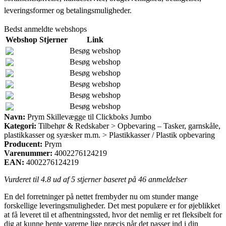
leveringsformer og betalingsmuligheder.
Bedst anmeldte webshops
Webshop
Stjerner
Link
Besøg webshop
Besøg webshop
Besøg webshop
Besøg webshop
Besøg webshop
Besøg webshop
Navn:
Prym Skillevægge til Clickboks Jumbo
Kategori:
Tilbehør & Redskaber > Opbevaring – Tasker, garnskåle,
plastikkasser og syæsker m.m. > Plastikkasser / Plastik opbevaring
Producent:
Prym
Varenummer:
4002276124219
EAN:
4002276124219
Vurderet til
4.8
ud af 5 stjerner baseret på
46
anmeldelser
En del forretninger på nettet frembyder nu om stunder mange
forskellige leveringsmuligheder. Det mest populære er for øjeblikket
at få leveret til et afhentningssted, hvor det nemlig er ret fleksibelt for
dig at kunne hente varerne lige præcis når det passer ind i din