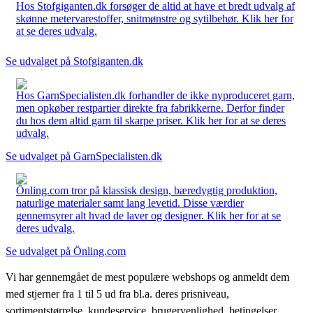
Hos Stofgiganten.dk forsøger de altid at have et bredt udvalg af
skønne metervarestoffer, snitmønstre og sytilbehør. Klik her for
at se deres udvalg.
Se udvalget på Stofgiganten.dk
Hos GarnSpecialisten.dk forhandler de ikke nyproduceret garn,
men opkøber restpartier direkte fra fabrikkerne. Derfor finder
du hos dem altid garn til skarpe priser. Klik her for at se deres
udvalg.
Se udvalget på GarnSpecialisten.dk
Önling.com tror på klassisk design, bæredygtig produktion,
naturlige materialer samt lang levetid. Disse værdier
gennemsyrer alt hvad de laver og designer. Klik her for at se
deres udvalg.
Se udvalget på Önling.com
Vi har gennemgået de mest populære webshops og anmeldt dem
med stjerner fra 1 til 5 ud fra bl.a. deres prisniveau,
sortimentstørrelse, kundeservice, brugervenlighed, betingelser,