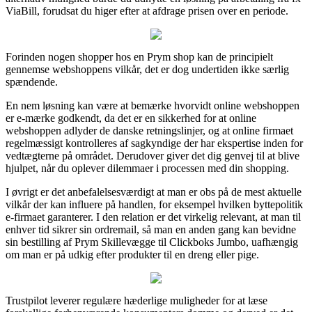
ViaBill, forudsat du higer efter at afdrage prisen over en periode.
Forinden nogen shopper hos en Prym shop kan de principielt
gennemse webshoppens vilkår, det er dog undertiden ikke særlig
spændende.
En nem løsning kan være at bemærke hvorvidt online webshoppen
er e-mærke godkendt, da det er en sikkerhed for at online
webshoppen adlyder de danske retningslinjer, og at online firmaet
regelmæssigt kontrolleres af sagkyndige der har ekspertise inden for
vedtægterne på området. Derudover giver det dig genvej til at blive
hjulpet, når du oplever dilemmaer i processen med din shopping.
I øvrigt er det anbefalelsesværdigt at man er obs på de mest aktuelle
vilkår der kan influere på handlen, for eksempel hvilken byttepolitik
e-firmaet garanterer. I den relation er det virkelig relevant, at man til
enhver tid sikrer sin ordremail, så man en anden gang kan bevidne
sin bestilling af Prym Skillevægge til Clickboks Jumbo, uafhængig
om man er på udkig efter produkter til en dreng eller pige.
Trustpilot leverer regulære hæderlige muligheder for at læse