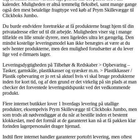
kalender. Muligheden er altså temmelig fleksibel, samt mange gange
også den mest betalelige fragttype ved køb af Prym Skillevægge til
Clickboks Jumbo.
Du burde endvidere foretrække at få produkterne bragt hjem til din
privatadresse eller ud til dit arbejde. Muligheden viser sig i mange
tilfælde en lille smule dyrere, men ligeledes ultra let gængelig. Den
mindst kostelige leveringsmodel kan ikke benægtes at være at du
selv henter produkterne, men den mulighed forudsætter at du lever
lige ved e-firmaets lager.
Leveringsdygtigheden på Tilbehør & Redskaber > Opbevaring –
Tasker, garnskåle, plastikkasser og syæsker m.m. > Plastikkasser /
Plastik opbevaring er jo ret så aktuel hvis vi skal bruge produkterne
inden for kort tid, og af den grund er det virkelig på sin plads at man
checker det forventede leveringstidspunkt ved det vedkommende
produkt.
Flere internet butikker lover 1 hverdags levering på utallige
produkter, eksempelvis Prym Skillevægge til Clickboks Jumbo, men
som trods alt nødvendiggør at du når at bestille inden et bestemt
klokkeslæt, med det formål at de garanteret kan nå at få pakken klar
forinden lagerpersonalet drager hjemad.
Indtil flere internet handler garanterer portofri levering, men oftest