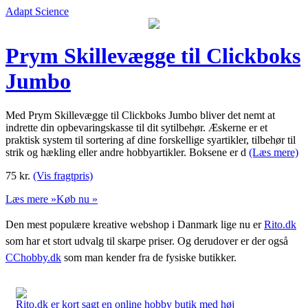
Adapt Science
Prym Skillevægge til Clickboks
Jumbo
Med Prym Skillevægge til Clickboks Jumbo bliver det nemt at
indrette din opbevaringskasse til dit sytilbehør. Æskerne er et
praktisk system til sortering af dine forskellige syartikler, tilbehør til
strik og hækling eller andre hobbyartikler. Boksene er d
(Læs mere)
75
kr.
(Vis fragtpris)
Læs mere »
Køb nu »
Den mest populære kreative webshop i Danmark lige nu er
Rito.dk
som har et stort udvalg til skarpe priser. Og derudover er der også
CChobby.dk
som man kender fra de fysiske butikker.
Rito.dk er kort sagt en online hobby butik med høj