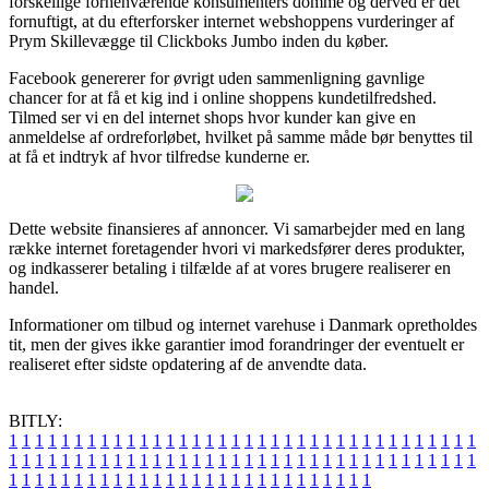
forskellige forhenværende konsumenters domme og derved er det
fornuftigt, at du efterforsker internet webshoppens vurderinger af
Prym Skillevægge til Clickboks Jumbo inden du køber.
Facebook genererer for øvrigt uden sammenligning gavnlige
chancer for at få et kig ind i online shoppens kundetilfredshed.
Tilmed ser vi en del internet shops hvor kunder kan give en
anmeldelse af ordreforløbet, hvilket på samme måde bør benyttes til
at få et indtryk af hvor tilfredse kunderne er.
Dette website finansieres af annoncer. Vi samarbejder med en lang
række internet foretagender hvori vi markedsfører deres produkter,
og indkasserer betaling i tilfælde af at vores brugere realiserer en
handel.
Informationer om tilbud og internet varehuse i Danmark opretholdes
tit, men der gives ikke garantier imod forandringer der eventuelt er
realiseret efter sidste opdatering af de anvendte data.
BITLY:
1
1
1
1
1
1
1
1
1
1
1
1
1
1
1
1
1
1
1
1
1
1
1
1
1
1
1
1
1
1
1
1
1
1
1
1
1
1
1
1
1
1
1
1
1
1
1
1
1
1
1
1
1
1
1
1
1
1
1
1
1
1
1
1
1
1
1
1
1
1
1
1
1
1
1
1
1
1
1
1
1
1
1
1
1
1
1
1
1
1
1
1
1
1
1
1
1
1
1
1