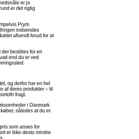
hedsnåle er jo
und er det rigtig
empelvis Prym
illingen indsendes
uktet afsendt forud for at
der bestilles for en
hvad end du er ved
everingssted.
et, og derfor har en hel
af deres produkter – til
rtofri fragt.
t virksomheder i Danmark
 køber, således at du er
spris som anses for
kort er ikke desto mindre
s.