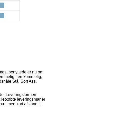
 mest benyttede er nu om
 temmelig fremkommelig,
snåle Stål Sort Ass.
ejde. Leveringsformen
 letkøbte leveringsmanér
pæl med kort afstand til