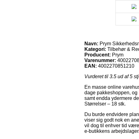
Navn:
Prym Sikkerhedsnål
Kategori:
Tilbehør & Red
Producent:
Prym
Varenummer:
4002270
EAN:
4002270851210
Vurderet til
3.5
ud af 5 st
En masse online varehuse
dage pakkeshoppen, og så
samt endda ydermere den
Størrelser – 18 stk.
Du burde endvidere planlæ
viser sig godt nok en a
vil dog til enhver tid væ
e-butikkens arbejdslager