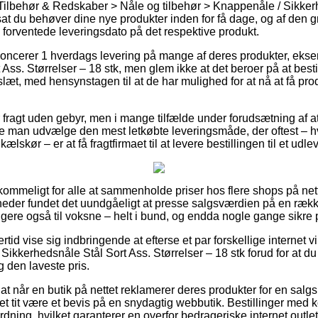
Tilbehør & Redskaber > Nåle og tilbehør > Knappenåle / Sikker
t du behøver dine nye produkter inden for få dage, og af den gr
en forventede leveringsdato på det respektive produkt.
noncerer 1 hverdags levering på mange af deres produkter, eks
Ass. Størrelser – 18 stk, men glem ikke at det beroer på at best
slæt, med hensynstagen til at de har mulighed for at nå at få prod
fragt uden gebyr, men i mange tilfælde under forudsætning af at 
ne man udvælge den mest letkøbte leveringsmåde, der oftest – 
ælskør – er at få fragtfirmaet til at levere bestillingen til et udl
rkommeligt for alle at sammenholde priser hos flere shops på nett
eder fundet det uundgåeligt at presse salgsværdien på en række 
gere også til voksne – helt i bund, og endda nogle gange sikre po
ertid vise sig indbringende at efterse et par forskellige interne
Sikkerhedsnåle Stål Sort Ass. Størrelser – 18 stk forud for at du
g den laveste pris.
 at når en butik på nettet reklamerer deres produkter for en salg
 det tit være et bevis på en snydagtig webbutik. Bestillinger med 
ning, hvilket garanterer en overfor bedrageriske internet outlet