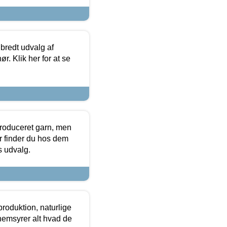
 bredt udvalg af
r. Klik her for at se
produceret garn, men
or finder du hos dem
es udvalg.
roduktion, naturlige
nemsyrer alt hvad de