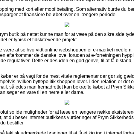
hopping med kort eller mobilbetaling. Som alternativ burde du ben
fterspørger at finansiere beløbet over en længere periode.
Prym butik på nettet kunne man for at være på den sikre side ty
et er typisk et tidskrævende projekt.
e være at se hvorvidt online webshoppen er e-mærket medlem, hv
kken efterkommer de danske love, foruden at e-forretningen hyppi
 regulativer. Dette er desuden en god genvej til at få bistand, 
 køber er på vagt for de mest vitale reglementer der gør sig gæ
elvis hvilken byttepolitik shoppen lover. I den relation er det o
mail, således man fremadrettet kan bekræfte købet af Prym Sikk
an søger en vare til en herre eller dame.
bsolut solide muligheder for at læse en længere række eksistere
gt, at du beser internet butikkens vurderinger af Prym Sikkerheds
du bestiller.
 faktisk udmærkede løsninger til at få et kig ind i internet for