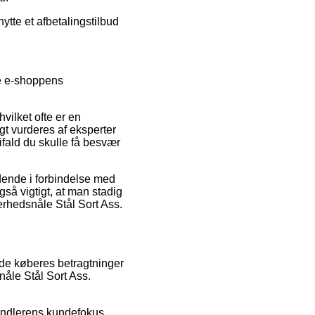
ytte et afbetalingstilbud
de e-shoppens
ilket ofte er en
gt vurderes af eksperter
ifald du skulle få besvær
ldende i forbindelse med
gså vigtigt, at man stadig
erhedsnåle Stål Sort Ass.
nde køberes betragtninger
nåle Stål Sort Ass.
handlerens kundefokus.