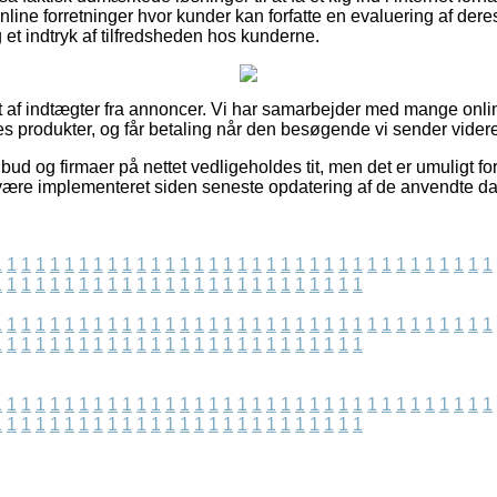
ne forretninger hvor kunder kan forfatte en evaluering af deres 
 et indtryk af tilfredsheden hos kunderne.
t af indtægter fra annoncer. Vi har samarbejder med mange onlin
s produkter, og får betaling når den besøgende vi sender videre
ud og firmaer på nettet vedligeholdes tit, men det er umuligt for
 være implementeret siden seneste opdatering af de anvendte da
1
1
1
1
1
1
1
1
1
1
1
1
1
1
1
1
1
1
1
1
1
1
1
1
1
1
1
1
1
1
1
1
1
1
1
1
1
1
1
1
1
1
1
1
1
1
1
1
1
1
1
1
1
1
1
1
1
1
1
1
1
1
1
1
1
1
1
1
1
1
1
1
1
1
1
1
1
1
1
1
1
1
1
1
1
1
1
1
1
1
1
1
1
1
1
1
1
1
1
1
1
1
1
1
1
1
1
1
1
1
1
1
1
1
1
1
1
1
1
1
1
1
1
1
1
1
1
1
1
1
1
1
1
1
1
1
1
1
1
1
1
1
1
1
1
1
1
1
1
1
1
1
1
1
1
1
1
1
1
1
1
1
1
1
1
1
1
1
1
1
1
1
1
1
1
1
1
1
1
1
1
1
1