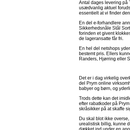
Antal dages levering på 
usædvanlig aktuel forudsa
essentielt at vi finder d
En del e-forhandlere an
Sikkerhedsnåle Stål Sort 
forinden et givent klokke
de lageransatte får fri.
En hel del netshops yder 
bestemt pris. Ellers kun
Randers, Hjørring eller Sk
Det er i dag virkelig ove
del Prym online virksomh
babyer og børn, og yderli
Trods dette kan det imidl
efter rabatkoder på Prym 
skråsikker på at skaffe si
Du skal blot ikke overse,
urealistisk billig, kunne
dækket ind under en anord