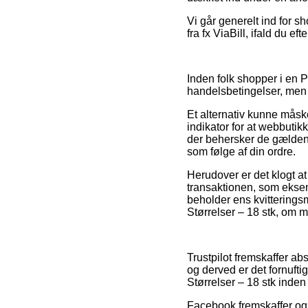
Vi går generelt ind for s
fra fx ViaBill, ifald du e
Inden folk shopper i en 
handelsbetingelser, men d
Et alternativ kunne måsk
indikator for at webbuti
der behersker de gældende
som følge af din ordre.
Herudover er det klogt at
transaktionen, som eksemp
beholder ens kvitterings
Størrelser – 18 stk, om m
Trustpilot fremskaffer a
og derved er det fornufti
Størrelser – 18 stk inden 
Facebook fremskaffer også