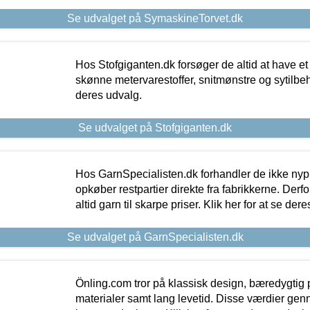
Se udvalget på SymaskineTorvet.dk
Hos Stofgiganten.dk forsøger de altid at have et
skønne metervarestoffer, snitmønstre og sytilbehø
deres udvalg.
Se udvalget på Stofgiganten.dk
Hos GarnSpecialisten.dk forhandler de ikke ny
opkøber restpartier direkte fra fabrikkerne. Derf
altid garn til skarpe priser. Klik her for at se der
Se udvalget på GarnSpecialisten.dk
Önling.com tror på klassisk design, bæredygtig p
materialer samt lang levetid. Disse værdier gen