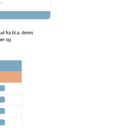
.
 fra bl.a. deres
mer og