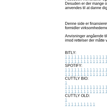
Desuden er der mange onli
anvendes til at danne dig
Denne side er finansiere
formidler virksomhederne
Anvisninger angående tilb
imod rettelser der måtte
BITLY:
1
1
1
1
1
1
1
1
1
1
1
1
1
1
1
1
1
1
1
1
1
1
1
1
1
1
SPOTIFY:
1
1
1
1
1
1
1
1
1
1
1
1
1
1
1
1
1
1
1
1
1
1
1
1
1
1
CUTTLY BIO:
1
1
1
1
1
1
1
1
1
1
1
1
1
1
1
1
1
1
1
1
1
1
1
1
1
1
1
CUTTLY OLD:
1
1
1
1
1
1
1
1
1
1
1