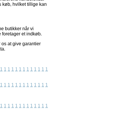
køb, hvilket tillige kan
e butikker når vi
 foretager et indkøb.
 os at give garantier
ta.
1
1
1
1
1
1
1
1
1
1
1
1
1
1
1
1
1
1
1
1
1
1
1
1
1
1
1
1
1
1
1
1
1
1
1
1
1
1
1