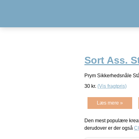
Sort Ass. S
Prym Sikkerhedsnåle Stål
30
kr.
(Vis fragtpris)
Læs mere »
Den mest populære kreat
derudover er der også
C