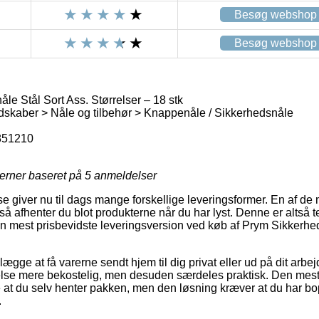
Besøg webshop
Besøg webshop
e Stål Sort Ass. Størrelser – 18 stk
skaber > Nåle og tilbehør > Knappenåle / Sikkerhedsnåle
851210
jerner baseret på
5
anmeldelser
 giver nu til dags mange forskellige leveringsformer. En af de
 afhenter du blot produkterne når du har lyst. Denne er altså
 mest prisbevidste leveringsversion ved køb af Prym Sikkerhed
gge at få varerne sendt hjem til dig privat eller ud på dit arb
nelse mere bekostelig, men desuden særdeles praktisk. Den mest
re at du selv henter pakken, men den løsning kræver at du har bo
.