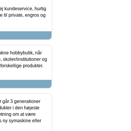
øj kundeservice, hurtig
 til private, engros og
ukne hobbybutik, når
 skoler/institutioner og
forskellige produkter.
 går 3 generationer
dukter i den højeste
sætning om at være
s ny symaskine eller