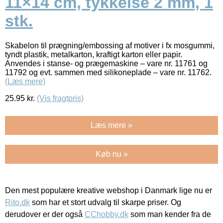
11×14 cm, tykkelse 2 mm, 1
stk.
Skabelon til prægning/embossing af motiver i fx mosgummi,
tyndt plastik, metalkarton, kraftigt karton eller papir.
Anvendes i stanse- og prægemaskine – vare nr. 11761 og
11792 og evt. sammen med silikoneplade – vare nr. 11762.
(Læs mere)
25.95
kr.
(Vis fragtpris)
Læs mere »
Køb nu »
Den mest populære kreative webshop i Danmark lige nu er
Rito.dk
som har et stort udvalg til skarpe priser. Og
derudover er der også
CChobby.dk
som man kender fra de