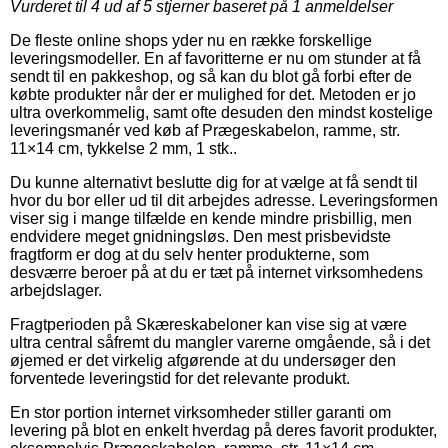
Vurderet til
4
ud af 5 stjerner baseret på
1
anmeldelser
De fleste online shops yder nu en række forskellige
leveringsmodeller. En af favoritterne er nu om stunder at få
sendt til en pakkeshop, og så kan du blot gå forbi efter de
købte produkter når der er mulighed for det. Metoden er jo
ultra overkommelig, samt ofte desuden den mindst kostelige
leveringsmanér ved køb af Prægeskabelon, ramme, str.
11×14 cm, tykkelse 2 mm, 1 stk..
Du kunne alternativt beslutte dig for at vælge at få sendt til
hvor du bor eller ud til dit arbejdes adresse. Leveringsformen
viser sig i mange tilfælde en kende mindre prisbillig, men
endvidere meget gnidningsløs. Den mest prisbevidste
fragtform er dog at du selv henter produkterne, som
desværre beroer på at du er tæt på internet virksomhedens
arbejdslager.
Fragtperioden på Skæreskabeloner kan vise sig at være
ultra central såfremt du mangler varerne omgående, så i det
øjemed er det virkelig afgørende at du undersøger den
forventede leveringstid for det relevante produkt.
En stor portion internet virksomheder stiller garanti om
levering på blot en enkelt hverdag på deres favorit produkter,