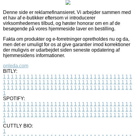
Denne side er reklamefinansieret. Vi arbejder sammen med
et hav af e-butikker eftersom vi introducerer
virksomhedernes tilbud, og høster honorar om en af de
besøgende på vores hjemmeside laver en bestilling.
Fakta om produkter og e-forretninger opretholdes nu og da,
men det er umuligt for os at give garantier imod korrektioner
der muligvis er udarbejdet siden seneste opdatering af
hjemmesidens informationer.
onleda.com
BITLY:
1
1
1
1
1
1
1
1
1
1
1
1
1
1
1
1
1
1
1
1
1
1
1
1
1
1
1
1
1
1
1
1
1
1
1
1
1
1
1
1
1
1
1
1
1
1
1
1
1
1
1
1
1
1
1
1
1
1
1
1
1
1
1
1
1
1
1
1
1
1
1
1
1
1
1
1
1
1
1
1
1
1
1
1
1
1
1
1
1
1
1
1
1
1
1
1
1
1
1
1
SPOTIFY:
1
1
1
1
1
1
1
1
1
1
1
1
1
1
1
1
1
1
1
1
1
1
1
1
1
1
1
1
1
1
1
1
1
1
1
1
1
1
1
1
1
1
1
1
1
1
1
1
1
1
1
1
1
1
1
1
1
1
1
1
1
1
1
1
1
1
1
1
1
1
1
1
1
1
1
1
1
1
1
1
1
1
1
1
1
1
1
1
1
1
1
1
1
1
1
1
1
1
1
1
CUTTLY BIO:
1