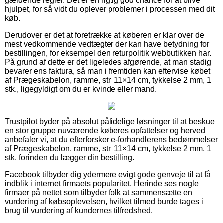
gældende regler. Det er en rigtig god chance for at blive
hjulpet, for så vidt du oplever problemer i processen med dit
køb.
Derudover er det at foretrække at køberen er klar over de
mest vedkommende vedtægter der kan have betydning for
bestillingen, for eksempel den returpolitik webbutikken har.
På grund af dette er det ligeledes afgørende, at man stadig
bevarer ens faktura, så man i fremtiden kan eftervise købet
af Prægeskabelon, ramme, str. 11×14 cm, tykkelse 2 mm, 1
stk., ligegyldigt om du er kvinde eller mand.
Trustpilot byder på absolut pålidelige løsninger til at beskue
en stor gruppe nuværende køberes opfattelser og herved
anbefaler vi, at du efterforsker e-forhandlerens bedømmelser
af Prægeskabelon, ramme, str. 11×14 cm, tykkelse 2 mm, 1
stk. forinden du lægger din bestilling.
Facebook tilbyder dig ydermere evigt gode genveje til at få
indblik i internet firmaets popularitet. Herinde ses nogle
firmaer på nettet som tilbyder folk at sammensætte en
vurdering af købsoplevelsen, hvilket tilmed burde tages i
brug til vurdering af kundernes tilfredshed.