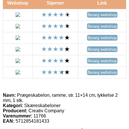
Webshop
Stjerner
Link
Besøg webshop
Besøg webshop
Besøg webshop
Besøg webshop
Besøg webshop
Besøg webshop
Navn:
Prægeskabelon, ramme, str. 11×14 cm, tykkelse 2
mm, 1 stk.
Kategori:
Skæreskabeloner
Producent:
Creativ Company
Varenummer:
11766
EAN:
5712854181433