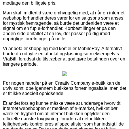
modtage den billigste pris.
Man skal imidlertid være omhyggelig med, at når en internet
webshop forhandler deres varer for en salgspris som anses
for mystisk fremragende, så burde det undertiden være et
signal om en fup e-forhandler. Kortbestillinger er på den
anden side omfattet af en lov, der passer på dig imod
uoprigtige forretninger på nettet.
Vi anbefaler shopping med kort eller MobilePay. Alternativt
burde du udnytte en afbetalingsløsning som eksempelvis
ViaBill, forudsat du tilstræber at godtgøre betalingen over en
længere periode.
Før nogen handler på en Creativ Company e-butik kan de
utvivlsomt løbe igennem butikkens forretningsaftale, men det
er tit ikke specielt ophidsende.
Et andet forslag kunne måske være at undersøge hvorvidt
internet webshoppen er medlem af e-mærket, hvilket bør
være en tryghed om at internet butikken opfylder den
officielle danske lovgivning, foruden at netbutikken
lejlighedsvis kontrolleres af specialister som har indsigt i de