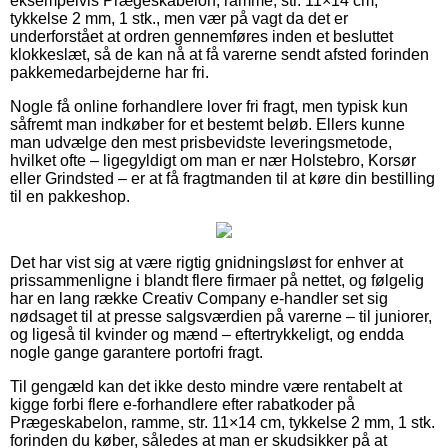
eksempelvis Prægeskabelon, ramme, str. 11×14 cm,
tykkelse 2 mm, 1 stk., men vær på vagt da det er
underforstået at ordren gennemføres inden et besluttet
klokkeslæt, så de kan nå at få varerne sendt afsted forinden
pakkemedarbejderne har fri.
Nogle få online forhandlere lover fri fragt, men typisk kun
såfremt man indkøber for et bestemt beløb. Ellers kunne
man udvælge den mest prisbevidste leveringsmetode,
hvilket ofte – ligegyldigt om man er nær Holstebro, Korsør
eller Grindsted – er at få fragtmanden til at køre din bestilling
til en pakkeshop.
Det har vist sig at være rigtig gnidningsløst for enhver at
prissammenligne i blandt flere firmaer på nettet, og følgelig
har en lang række Creativ Company e-handler set sig
nødsaget til at presse salgsværdien på varerne – til juniorer,
og ligeså til kvinder og mænd – eftertrykkeligt, og endda
nogle gange garantere portofri fragt.
Til gengæld kan det ikke desto mindre være rentabelt at
kigge forbi flere e-forhandlere efter rabatkoder på
Prægeskabelon, ramme, str. 11×14 cm, tykkelse 2 mm, 1 stk.
forinden du køber, således at man er skudsikker på at