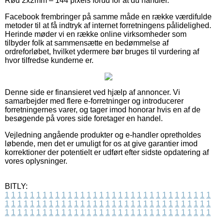
Rød 2x2mm – 144 pixels forud for at du handler.
Facebook frembringer på samme måde en række værdifulde
metoder til at få indtryk af internet forretningens pålidelighed.
Herinde møder vi en række online virksomheder som
tilbyder folk at sammensætte en bedømmelse af
ordreforløbet, hvilket ydermere bør bruges til vurdering af
hvor tilfredse kunderne er.
Denne side er finansieret ved hjælp af annoncer. Vi
samarbejder med flere e-forretninger og introducerer
forretningernes varer, og tager imod honorar hvis en af de
besøgende på vores side foretager en handel.
Vejledning angående produkter og e-handler opretholdes
løbende, men det er umuligt for os at give garantier imod
korrektioner der potentielt er udført efter sidste opdatering af
vores oplysninger.
BITLY:
1
1
1
1
1
1
1
1
1
1
1
1
1
1
1
1
1
1
1
1
1
1
1
1
1
1
1
1
1
1
1
1
1
1
1
1
1
1
1
1
1
1
1
1
1
1
1
1
1
1
1
1
1
1
1
1
1
1
1
1
1
1
1
1
1
1
1
1
1
1
1
1
1
1
1
1
1
1
1
1
1
1
1
1
1
1
1
1
1
1
1
1
1
1
1
1
1
1
1