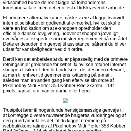
virksomhed burde de reelt kigge på forhandlerens
forretningsaftale, men det er oftest et tidskrævende arbejde.
Et nemmere alternativ kunne måske være at kigge hvorvidt
internet selskabet er godkendt af e-mærket, hvilket skulle
være en indikation om at e-shoppen opretholder den
officielle danske lovgivning, udover at shoppen jævnligt
overvåges af eksperter som mestrer reglementet på området.
Dette er desuden din genvej til assistance, såfremt du bliver
udsat for vanskeligheder ved din ordre.
Dertil kan det anbefales at du er påpasselig med de primære
retningslinjer gældende for købet, fx hvilken returret internet
shoppen tilsikrer. I den forbindelse er det desuden relevant,
at man til enhver tid gemmer ens kvittering på e-mail,
således man en anden gang kan eftervise sin ordre af
Pixelhobby Midi Perler 353 Kobber Rød 2x2mm – 144
pixels, uanset om man er dame eller herre.
Trustpilot fører til nogenlunde hensigtsmæssige genveje til
at kortlægge diverse nuværende brugeres vurderinger og af
den grund anbefales det, at du kigger nærmere på
webbutikkens ratings af Pixelhobby Midi Perler 353 Kobber