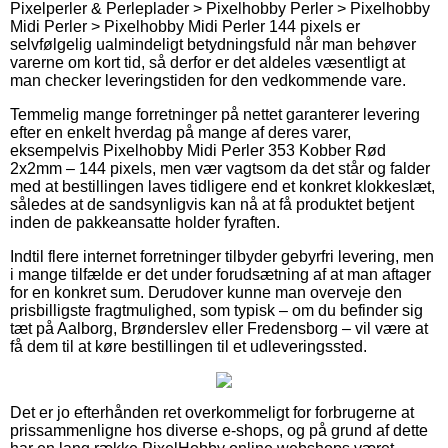
Pixelperler & Perleplader > Pixelhobby Perler > Pixelhobby
Midi Perler > Pixelhobby Midi Perler 144 pixels er
selvfølgelig ualmindeligt betydningsfuld når man behøver
varerne om kort tid, så derfor er det aldeles væsentligt at
man checker leveringstiden for den vedkommende vare.
Temmelig mange forretninger på nettet garanterer levering
efter en enkelt hverdag på mange af deres varer,
eksempelvis Pixelhobby Midi Perler 353 Kobber Rød
2x2mm – 144 pixels, men vær vagtsom da det står og falder
med at bestillingen laves tidligere end et konkret klokkeslæt,
således at de sandsynligvis kan nå at få produktet betjent
inden de pakkeansatte holder fyraften.
Indtil flere internet forretninger tilbyder gebyrfri levering, men
i mange tilfælde er det under forudsætning af at man aftager
for en konkret sum. Derudover kunne man overveje den
prisbilligste fragtmulighed, som typisk – om du befinder sig
tæt på Aalborg, Brønderslev eller Fredensborg – vil være at
få dem til at køre bestillingen til et udleveringssted.
Det er jo efterhånden ret overkommeligt for forbrugerne at
prissammenligne hos diverse e-shops, og på grund af dette