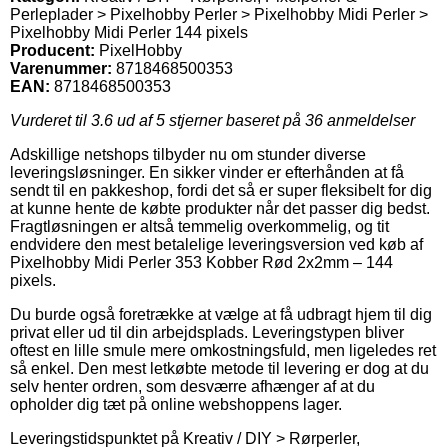
Perleplader > Pixelhobby Perler > Pixelhobby Midi Perler >
Pixelhobby Midi Perler 144 pixels
Producent:
PixelHobby
Varenummer:
8718468500353
EAN:
8718468500353
Vurderet til
3.6
ud af 5 stjerner baseret på
36
anmeldelser
Adskillige netshops tilbyder nu om stunder diverse
leveringsløsninger. En sikker vinder er efterhånden at få
sendt til en pakkeshop, fordi det så er super fleksibelt for dig
at kunne hente de købte produkter når det passer dig bedst.
Fragtløsningen er altså temmelig overkommelig, og tit
endvidere den mest betalelige leveringsversion ved køb af
Pixelhobby Midi Perler 353 Kobber Rød 2x2mm – 144
pixels.
Du burde også foretrække at vælge at få udbragt hjem til dig
privat eller ud til din arbejdsplads. Leveringstypen bliver
oftest en lille smule mere omkostningsfuld, men ligeledes ret
så enkel. Den mest letkøbte metode til levering er dog at du
selv henter ordren, som desværre afhænger af at du
opholder dig tæt på online webshoppens lager.
Leveringstidspunktet på Kreativ / DIY > Rørperler,