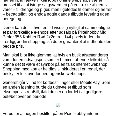
har en lang række PixelHobby online webshops været
presset til at at tvinge salgsværdien på en række af deres
varer – til drenge og piger, men ligeledes til damer og herrer
– betragteligt, og endda nogle gange tilbyde levering uden
beregning.
Derfor kan det til hver en tid vise sig nyttigt at sammenligne
et par forskellige e-shops efter udsalg på Pixelhobby Midi
Perler 353 Kobber Rød 2x2mm – 144 pixels inden du
færdiggør din shopping, så du er garanteret at indhente den
bedste pris.
Man skal blot ikke glemme, at hvis en butik afsætter deres
varer for en udsalgspris som er himmelråbende letkøbt, så
kunne det tit være et symbol på en falsk internet webshop.
Shopping med kort er heldigvis inkluderet i en regel, der
beskytter folk overfor bedrageriske webshops.
Generelt går vi ind for kortbestillinger eller MobilePay. Som
en anden løsning burde du udnytte et tilbud som
eksempelvis ViaBill, ifald du ser en fordel i at godtgøre
beløbet over en periode.
Forud for at nogen bestiller på en PixelHobby internet