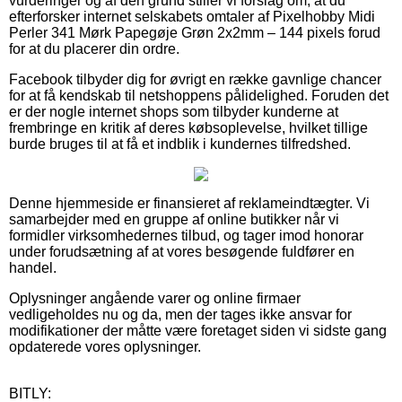
vurderinger og af den grund stiller vi forslag om, at du
efterforsker internet selskabets omtaler af Pixelhobby Midi
Perler 341 Mørk Papegøje Grøn 2x2mm – 144 pixels forud
for at du placerer din ordre.
Facebook tilbyder dig for øvrigt en række gavnlige chancer
for at få kendskab til netshoppens pålidelighed. Foruden det
er der nogle internet shops som tilbyder kunderne at
frembringe en kritik af deres købsoplevelse, hvilket tillige
burde bruges til at få et indblik i kundernes tilfredshed.
Denne hjemmeside er finansieret af reklameindtægter. Vi
samarbejder med en gruppe af online butikker når vi
formidler virksomhedernes tilbud, og tager imod honorar
under forudsætning af at vores besøgende fuldfører en
handel.
Oplysninger angående varer og online firmaer
vedligeholdes nu og da, men der tages ikke ansvar for
modifikationer der måtte være foretaget siden vi sidste gang
opdaterede vores oplysninger.
BITLY: