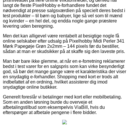
prisniveauet på flere online virksomheder, og derved har
langt de fleste PixelHobby e-forhandlere fundet det
nødvendigt at presse salgsværdien på specielt deres bedst i
test produkter – til børn og babyer, lige så vel som til mænd
og kvinder – en hel del, og endda nogle gange præstere
levering uden beregning.
Men det kan alligevel være rentabelt at besigtige nogle få
online selskaber efter udsalg på Pixelhobby Midi Perler 341
Mørk Papegøje Grøn 2x2mm – 144 pixels før du bestiller,
sådan at man er skudsikker på at skaffe sig den laveste pris.
Man bør bare ikke glemme, at når en e-forretning reklamerer
bedst i test varer for en salgspris som kan virke besynderligt
god, så bør det mange gange være et karakteristika der viser
en snydagtig e-forhandler. Shopping med kort er trods alt
indbefattet af en ordning, hvilket assisterer dig imod
snydagtige online butikker.
Generelt foreslår vi betalinger med kort eller mobilbetaling.
Som en anden løsning burde du overveje et
afbetalingstilbud som eksempelvis ViaBill, hvis du
efterspørger at afbetale pengene i flere bidder.