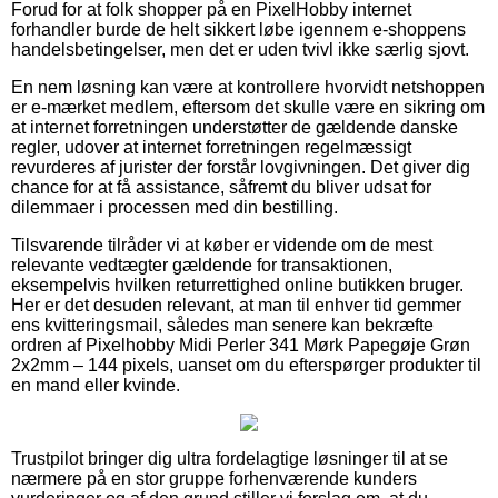
Forud for at folk shopper på en PixelHobby internet
forhandler burde de helt sikkert løbe igennem e-shoppens
handelsbetingelser, men det er uden tvivl ikke særlig sjovt.
En nem løsning kan være at kontrollere hvorvidt netshoppen
er e-mærket medlem, eftersom det skulle være en sikring om
at internet forretningen understøtter de gældende danske
regler, udover at internet forretningen regelmæssigt
revurderes af jurister der forstår lovgivningen. Det giver dig
chance for at få assistance, såfremt du bliver udsat for
dilemmaer i processen med din bestilling.
Tilsvarende tilråder vi at køber er vidende om de mest
relevante vedtægter gældende for transaktionen,
eksempelvis hvilken returrettighed online butikken bruger.
Her er det desuden relevant, at man til enhver tid gemmer
ens kvitteringsmail, således man senere kan bekræfte
ordren af Pixelhobby Midi Perler 341 Mørk Papegøje Grøn
2x2mm – 144 pixels, uanset om du efterspørger produkter til
en mand eller kvinde.
Trustpilot bringer dig ultra fordelagtige løsninger til at se
nærmere på en stor gruppe forhenværende kunders