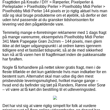
Fragttiden på Kreativ / DIY > Rørperler, Pixelperler &
Perleplader > Pixelhobby Perler > Pixelhobby Midi Perler >
Pixelhobby Midi Perler 144 pixels er jo rigtig aktuel hvis man
står og skal bruge produkterne om et øjeblik, så derfor er det
uden tvivl passende at du gransker tidshorisonten for
levering ved den pågældende vare.
Temmelig mange e-forretninger reklamerer med 1 dags fragt
på mange varenumre, eksempelvis Pixelhobby Midi Perler
341 Mørk Papegøje Grøn 2x2mm – 144 pixels, men glem
ikke at det tager udgangspunkt i at ordren køres igennem
tidligere end et fastslået tidspunkt, så at de med sikkerhed
kan nå at få varen hen til fragtfirmaet inden de pakkeansatte
har fyraften.
Nogle få forhandlere på nettet sikrer gratis fragt, men i de
fleste tilfælde er det kun gældende hvis man indkøber for en
bestemt sum. Alternativt skal man udse dig den mest
prisbevidste leveringsmulighed, hvilket mange gange –
hvad end du befinder sig tæt på Randers, Rønne eller Sorø
– vil være at få kørt din bestilling til et udleveringssted.
Det har vist sig at være rigtig simpelt for folk at vurdere