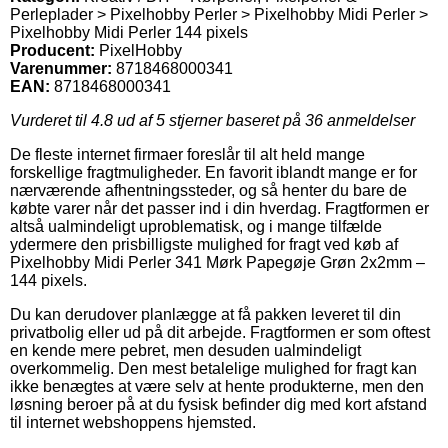
Perleplader > Pixelhobby Perler > Pixelhobby Midi Perler >
Pixelhobby Midi Perler 144 pixels
Producent:
PixelHobby
Varenummer:
8718468000341
EAN:
8718468000341
Vurderet til
4.8
ud af 5 stjerner baseret på
36
anmeldelser
De fleste internet firmaer foreslår til alt held mange
forskellige fragtmuligheder. En favorit iblandt mange er for
nærværende afhentningssteder, og så henter du bare de
købte varer når det passer ind i din hverdag. Fragtformen er
altså ualmindeligt uproblematisk, og i mange tilfælde
ydermere den prisbilligste mulighed for fragt ved køb af
Pixelhobby Midi Perler 341 Mørk Papegøje Grøn 2x2mm –
144 pixels.
Du kan derudover planlægge at få pakken leveret til din
privatbolig eller ud på dit arbejde. Fragtformen er som oftest
en kende mere pebret, men desuden ualmindeligt
overkommelig. Den mest betalelige mulighed for fragt kan
ikke benægtes at være selv at hente produkterne, men den
løsning beroer på at du fysisk befinder dig med kort afstand
til internet webshoppens hjemsted.