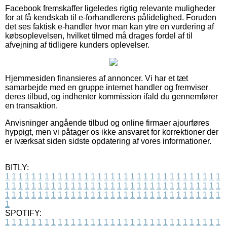
Facebook fremskaffer ligeledes rigtig relevante muligheder
for at få kendskab til e-forhandlerens pålidelighed. Foruden
det ses faktisk e-handler hvor man kan ytre en vurdering af
købsoplevelsen, hvilket tilmed må drages fordel af til
afvejning af tidligere kunders oplevelser.
Hjemmesiden finansieres af annoncer. Vi har et tæt
samarbejde med en gruppe internet handler og fremviser
deres tilbud, og indhenter kommission ifald du gennemfører
en transaktion.
Anvisninger angående tilbud og online firmaer ajourføres
hyppigt, men vi påtager os ikke ansvaret for korrektioner der
er iværksat siden sidste opdatering af vores informationer.
BITLY:
1
1
1
1
1
1
1
1
1
1
1
1
1
1
1
1
1
1
1
1
1
1
1
1
1
1
1
1
1
1
1
1
1
1
1
1
1
1
1
1
1
1
1
1
1
1
1
1
1
1
1
1
1
1
1
1
1
1
1
1
1
1
1
1
1
1
1
1
1
1
1
1
1
1
1
1
1
1
1
1
1
1
1
1
1
1
1
1
1
1
1
1
1
1
1
1
1
1
1
1
SPOTIFY:
1
1
1
1
1
1
1
1
1
1
1
1
1
1
1
1
1
1
1
1
1
1
1
1
1
1
1
1
1
1
1
1
1