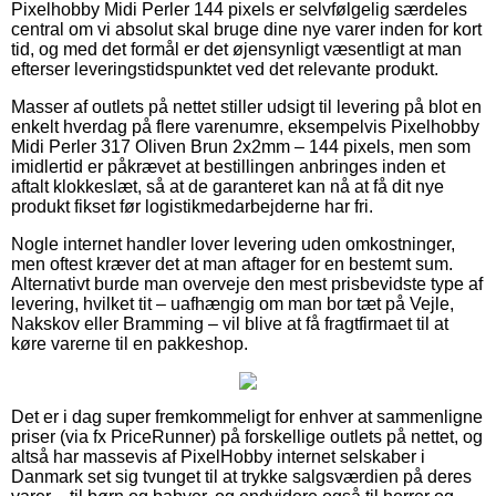
Pixelhobby Midi Perler 144 pixels er selvfølgelig særdeles
central om vi absolut skal bruge dine nye varer inden for kort
tid, og med det formål er det øjensynligt væsentligt at man
efterser leveringstidspunktet ved det relevante produkt.
Masser af outlets på nettet stiller udsigt til levering på blot en
enkelt hverdag på flere varenumre, eksempelvis Pixelhobby
Midi Perler 317 Oliven Brun 2x2mm – 144 pixels, men som
imidlertid er påkrævet at bestillingen anbringes inden et
aftalt klokkeslæt, så at de garanteret kan nå at få dit nye
produkt fikset før logistikmedarbejderne har fri.
Nogle internet handler lover levering uden omkostninger,
men oftest kræver det at man aftager for en bestemt sum.
Alternativt burde man overveje den mest prisbevidste type af
levering, hvilket tit – uafhængig om man bor tæt på Vejle,
Nakskov eller Bramming – vil blive at få fragtfirmaet til at
køre varerne til en pakkeshop.
Det er i dag super fremkommeligt for enhver at sammenligne
priser (via fx PriceRunner) på forskellige outlets på nettet, og
altså har massevis af PixelHobby internet selskaber i
Danmark set sig tvunget til at trykke salgsværdien på deres