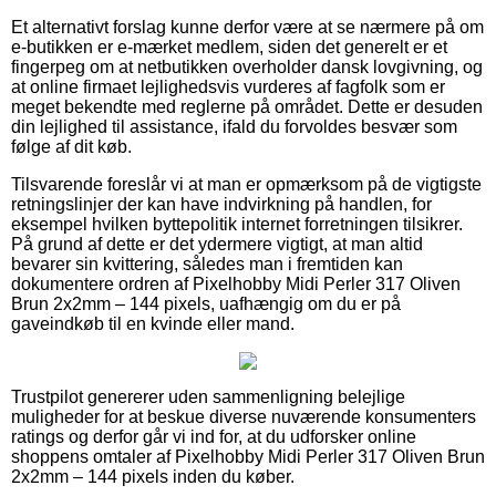
Et alternativt forslag kunne derfor være at se nærmere på om
e-butikken er e-mærket medlem, siden det generelt er et
fingerpeg om at netbutikken overholder dansk lovgivning, og
at online firmaet lejlighedsvis vurderes af fagfolk som er
meget bekendte med reglerne på området. Dette er desuden
din lejlighed til assistance, ifald du forvoldes besvær som
følge af dit køb.
Tilsvarende foreslår vi at man er opmærksom på de vigtigste
retningslinjer der kan have indvirkning på handlen, for
eksempel hvilken byttepolitik internet forretningen tilsikrer.
På grund af dette er det ydermere vigtigt, at man altid
bevarer sin kvittering, således man i fremtiden kan
dokumentere ordren af Pixelhobby Midi Perler 317 Oliven
Brun 2x2mm – 144 pixels, uafhængig om du er på
gaveindkøb til en kvinde eller mand.
Trustpilot genererer uden sammenligning belejlige
muligheder for at beskue diverse nuværende konsumenters
ratings og derfor går vi ind for, at du udforsker online
shoppens omtaler af Pixelhobby Midi Perler 317 Oliven Brun
2x2mm – 144 pixels inden du køber.