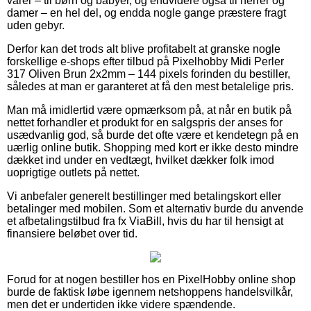
varer – til børn og babyer, og endvidere også til herrer og
damer – en hel del, og endda nogle gange præstere fragt
uden gebyr.
Derfor kan det trods alt blive profitabelt at granske nogle
forskellige e-shops efter tilbud på Pixelhobby Midi Perler
317 Oliven Brun 2x2mm – 144 pixels forinden du bestiller,
således at man er garanteret at få den mest betalelige pris.
Man må imidlertid være opmærksom på, at når en butik på
nettet forhandler et produkt for en salgspris der anses for
usædvanlig god, så burde det ofte være et kendetegn på en
uærlig online butik. Shopping med kort er ikke desto mindre
dækket ind under en vedtægt, hvilket dækker folk imod
uoprigtige outlets på nettet.
Vi anbefaler generelt bestillinger med betalingskort eller
betalinger med mobilen. Som et alternativ burde du anvende
et afbetalingstilbud fra fx ViaBill, hvis du har til hensigt at
finansiere beløbet over tid.
Forud for at nogen bestiller hos en PixelHobby online shop
burde de faktisk løbe igennem netshoppens handelsvilkår,
men det er undertiden ikke videre spændende.