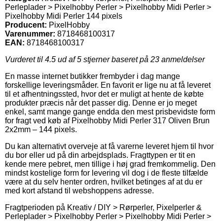
Perleplader > Pixelhobby Perler > Pixelhobby Midi Perler >
Pixelhobby Midi Perler 144 pixels
Producent:
PixelHobby
Varenummer:
8718468100317
EAN:
8718468100317
Vurderet til
4.5
ud af 5 stjerner baseret på
23
anmeldelser
En masse internet butikker frembyder i dag mange
forskellige leveringsmåder. En favorit er lige nu at få leveret
til et afhentningssted, hvor det er muligt at hente de købte
produkter præcis når det passer dig. Denne er jo meget
enkel, samt mange gange endda den mest prisbevidste form
for fragt ved køb af Pixelhobby Midi Perler 317 Oliven Brun
2x2mm – 144 pixels.
Du kan alternativt overveje at få varerne leveret hjem til hvor
du bor eller ud på din arbejdsplads. Fragttypen er tit en
kende mere pebret, men tillige i høj grad fremkommelig. Den
mindst kostelige form for levering vil dog i de fleste tilfælde
være at du selv henter ordren, hvilket betinges af at du er
med kort afstand til webshoppens adresse.
Fragtperioden på Kreativ / DIY > Rørperler, Pixelperler &
Perleplader > Pixelhobby Perler > Pixelhobby Midi Perler >