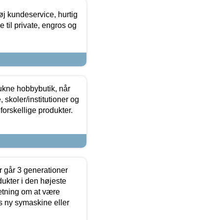
øj kundeservice, hurtig
 til private, engros og
ukne hobbybutik, når
 skoler/institutioner og
forskellige produkter.
 går 3 generationer
dukter i den højeste
sætning om at være
s ny symaskine eller