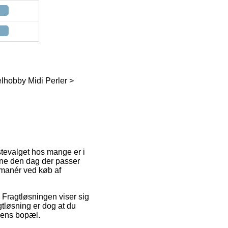
elhobby Midi Perler >
ørstevalget hos mange er i
erne den dag der passer
gsmanér ved køb af
s. Fragtløsningen viser sig
gtløsning er dog at du
pens bopæl.