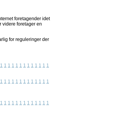
ternet foretagender idet
r videre foretager en
rlig for reguleringer der
1
1
1
1
1
1
1
1
1
1
1
1
1
1
1
1
1
1
1
1
1
1
1
1
1
1
1
1
1
1
1
1
1
1
1
1
1
1
1