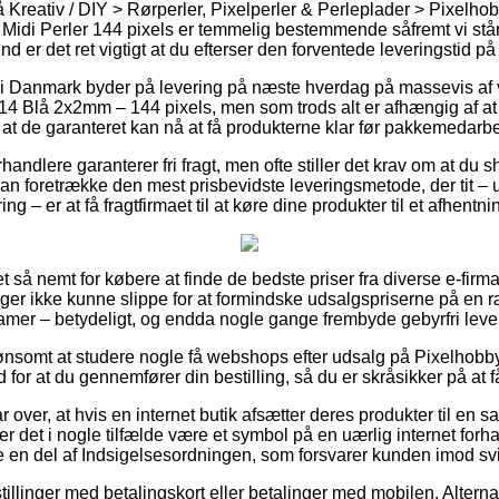
Kreativ / DIY > Rørperler, Pixelperler & Perleplader > Pixelho
 Midi Perler 144 pixels er temmelig bestemmende såfremt vi står
d er det ret vigtigt at du efterser den forventede leveringstid 
s i Danmark byder på levering på næste hverdag på massevis a
14 Blå 2x2mm – 144 pixels, men som trods alt er afhængig af a
 at de garanteret kan nå at få produkterne klar før pakkemedarbe
handlere garanterer fri fragt, men ofte stiller det krav om at du 
n foretrække den mest prisbevidste leveringsmetode, der tit –
ing – er at få fragtfirmaet til at køre dine produkter til et afhentn
et så nemt for købere at finde de bedste priser fra diverse e-firm
ger ikke kunne slippe for at formindske udsalgspriserne på en ræ
damer – betydeligt, og endda nogle gange frembyde gebyrfri leve
 lønsomt at studere nogle få webshops efter udsalg på Pixelhobb
for at du gennemfører din bestilling, så du er skråsikker på at få
r over, at hvis en internet butik afsætter deres produkter til en sa
er det i nogle tilfælde være et symbol på en uærlig internet fo
e en del af Indsigelsesordningen, som forsvarer kunden imod svi
tillinger med betalingskort eller betalinger med mobilen. Alterna