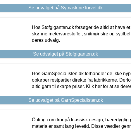
Se udvalget på SymaskineTorvet.dk
Hos Stofgiganten.dk forsøger de altid at have et
skønne metervarestoffer, snitmønstre og sytilbehø
deres udvalg.
Se udvalget på Stofgiganten.dk
Hos GarnSpecialisten.dk forhandler de ikke ny
opkøber restpartier direkte fra fabrikkerne. Derf
altid garn til skarpe priser. Klik her for at se der
Se udvalget på GarnSpecialisten.dk
Önling.com tror på klassisk design, bæredygtig p
materialer samt lang levetid. Disse værdier gen