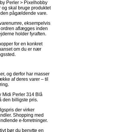
bby Perler > Pixelhobby
 og skal bruge produktet
på den pågældende vare.
f varenumre, eksempelvis
t ordren aflægges inden
jderne holder fyraften.
shopper for en konkret
 uanset om du er nær
ingssted.
aer, og derfor har masser
kke af deres varer – til
ring.
y Midi Perler 314 Blå
 den billigste pris.
lgspris der virker
rhandler. Shopping med
ndlende e-forretninger.
tivt bør du benytte en