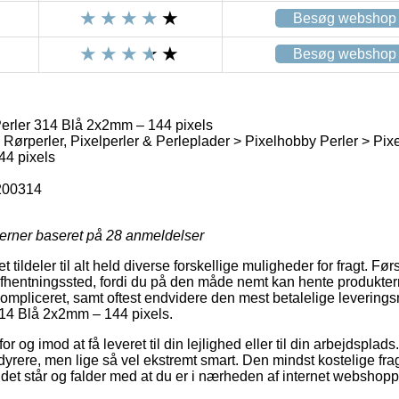
Besøg webshop
Besøg webshop
erler 314 Blå 2x2mm – 144 pixels
 Rørperler, Pixelperler & Perleplader > Pixelhobby Perler > Pix
44 pixels
200314
jerner baseret på
28
anmeldelser
t tildeler til alt held diverse forskellige muligheder for fragt. F
et afhentningssted, fordi du på den måde nemt kan hente produkt
ukompliceret, samt oftest endvidere den mest betalelige leverin
314 Blå 2x2mm – 144 pixels.
r og imod at få leveret til din lejlighed eller til din arbejdsplad
yrere, men lige så vel ekstremt smart. Den mindst kostelige fra
det står og falder med at du er i nærheden af internet webshop