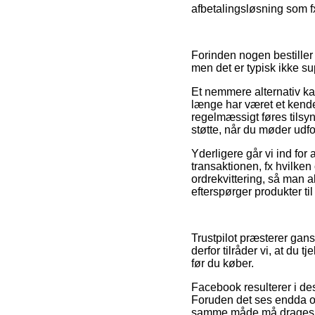
afbetalingsløsning som f
Forinden nogen bestiller 
men det er typisk ikke 
Et nemmere alternativ kan
længe har været et kendet
regelmæssigt føres tilsyn
støtte, når du møder udfo
Yderligere går vi ind fo
transaktionen, fx hvilken 
ordrekvittering, så man 
efterspørger produkter ti
Trustpilot præsterer gan
derfor tilråder vi, at du
før du køber.
Facebook resulterer i des
Foruden det ses endda ou
samme måde må drages ford