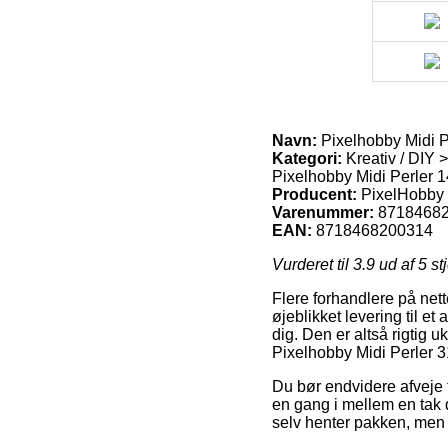
Navn:
Pixelhobby Midi P
Kategori:
Kreativ / DIY >
Pixelhobby Midi Perler 1
Producent:
PixelHobby
Varenummer:
8718468
EAN:
8718468200314
Vurderet til
3.9
ud af 5 st
Flere forhandlere på nette
øjeblikket levering til 
dig. Den er altså rigtig 
Pixelhobby Midi Perler 
Du bør endvidere afveje fo
en gang i mellem en tak d
selv henter pakken, men 