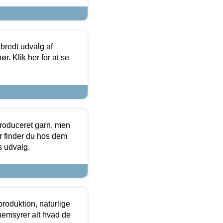
 bredt udvalg af
r. Klik her for at se
produceret garn, men
or finder du hos dem
es udvalg.
roduktion, naturlige
nemsyrer alt hvad de