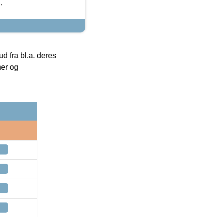
.
 fra bl.a. deres
mer og