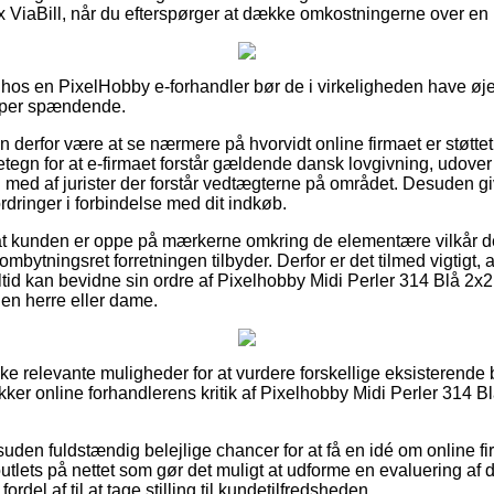
x ViaBill, når du efterspørger at dække omkostningerne over en
hos en PixelHobby e-forhandler bør de i virkeligheden have øje 
super spændende.
 derfor være at se nærmere på hvorvidt online firmaet er støttet
egn for at e-firmaet forstår gældende dansk lovgivning, udover a
 med af jurister der forstår vedtægterne på området. Desuden give
rdringer i forbindelse med dit indkøb.
r at kunden er oppe på mærkerne omkring de elementære vilkår de
ombytningsret forretningen tilbyder. Derfor er det tilmed vigtigt, 
altid kan bevidne sin ordre af Pixelhobby Midi Perler 314 Blå 2
l en herre eller dame.
ske relevante muligheder for at vurdere forskellige eksisterende
 tjekker online forhandlerens kritik af Pixelhobby Midi Perler 314
uden fuldstændig belejlige chancer for at få en idé om online fi
tlets på nettet som gør det muligt at udforme en evaluering af
el af til at tage stilling til kundetilfredsheden.