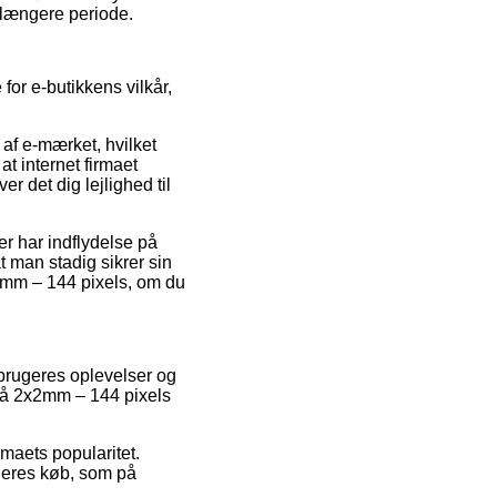
 længere periode.
for e-butikkens vilkår,
 af e-mærket, hvilket
t internet firmaet
r det dig lejlighed til
r har indflydelse på
at man stadig sikrer sin
x2mm – 144 pixels, om du
 brugeres oplevelser og
 Blå 2x2mm – 144 pixels
rmaets popularitet.
 deres køb, som på