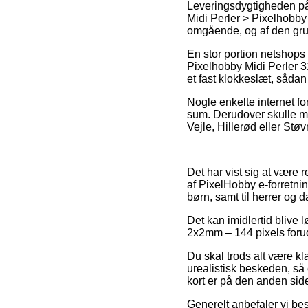
Leveringsdygtigheden på 
Midi Perler > Pixelhobby
omgående, og af den grun
En stor portion netshop
Pixelhobby Midi Perler 3
et fast klokkeslæt, sådan
Nogle enkelte internet for
sum. Derudover skulle ma
Vejle, Hillerød eller Støvr
Det har vist sig at være r
af PixelHobby e-forretnin
børn, samt til herrer og 
Det kan imidlertid blive
2x2mm – 144 pixels forud 
Du skal trods alt være kla
urealistisk beskeden, så 
kort er på den anden sid
Generelt anbefaler vi bes