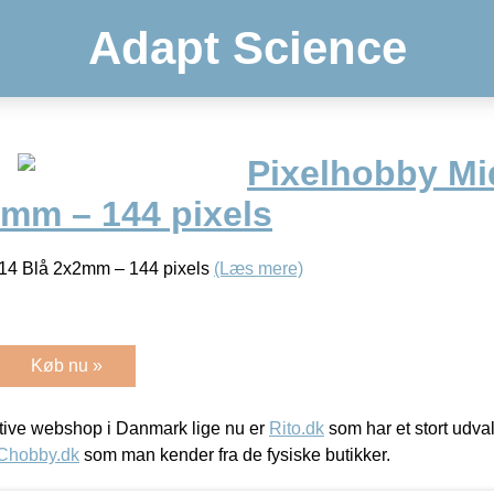
Adapt Science
Pixelhobby Mid
2mm – 144 pixels
314 Blå 2x2mm – 144 pixels
(Læs mere)
Køb nu »
ive webshop i Danmark lige nu er
Rito.dk
som har et stort udval
Chobby.dk
som man kender fra de fysiske butikker.