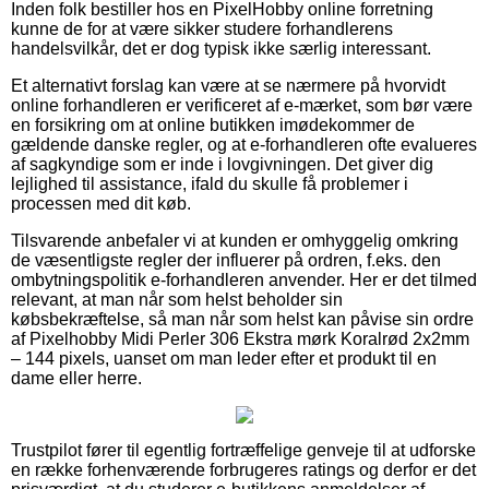
Inden folk bestiller hos en PixelHobby online forretning
kunne de for at være sikker studere forhandlerens
handelsvilkår, det er dog typisk ikke særlig interessant.
Et alternativt forslag kan være at se nærmere på hvorvidt
online forhandleren er verificeret af e-mærket, som bør være
en forsikring om at online butikken imødekommer de
gældende danske regler, og at e-forhandleren ofte evalueres
af sagkyndige som er inde i lovgivningen. Det giver dig
lejlighed til assistance, ifald du skulle få problemer i
processen med dit køb.
Tilsvarende anbefaler vi at kunden er omhyggelig omkring
de væsentligste regler der influerer på ordren, f.eks. den
ombytningspolitik e-forhandleren anvender. Her er det tilmed
relevant, at man når som helst beholder sin
købsbekræftelse, så man når som helst kan påvise sin ordre
af Pixelhobby Midi Perler 306 Ekstra mørk Koralrød 2x2mm
– 144 pixels, uanset om man leder efter et produkt til en
dame eller herre.
Trustpilot fører til egentlig fortræffelige genveje til at udforske
en række forhenværende forbrugeres ratings og derfor er det