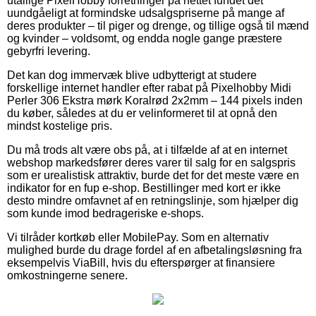
utallige PixelHobby forretninger på nettet fundet det
uundgåeligt at formindske udsalgspriserne på mange af
deres produkter – til piger og drenge, og tillige også til mænd
og kvinder – voldsomt, og endda nogle gange præstere
gebyrfri levering.
Det kan dog immervæk blive udbytterigt at studere
forskellige internet handler efter rabat på Pixelhobby Midi
Perler 306 Ekstra mørk Koralrød 2x2mm – 144 pixels inden
du køber, således at du er velinformeret til at opnå den
mindst kostelige pris.
Du må trods alt være obs på, at i tilfælde af at en internet
webshop markedsfører deres varer til salg for en salgspris
som er urealistisk attraktiv, burde det for det meste være en
indikator for en fup e-shop. Bestillinger med kort er ikke
desto mindre omfavnet af en retningslinje, som hjælper dig
som kunde imod bedrageriske e-shops.
Vi tilråder kortkøb eller MobilePay. Som en alternativ
mulighed burde du drage fordel af en afbetalingsløsning fra
eksempelvis ViaBill, hvis du efterspørger at finansiere
omkostningerne senere.