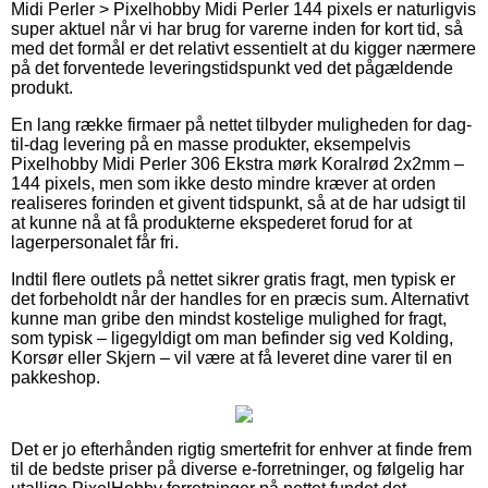
Midi Perler > Pixelhobby Midi Perler 144 pixels er naturligvis
super aktuel når vi har brug for varerne inden for kort tid, så
med det formål er det relativt essentielt at du kigger nærmere
på det forventede leveringstidspunkt ved det pågældende
produkt.
En lang række firmaer på nettet tilbyder muligheden for dag-
til-dag levering på en masse produkter, eksempelvis
Pixelhobby Midi Perler 306 Ekstra mørk Koralrød 2x2mm –
144 pixels, men som ikke desto mindre kræver at orden
realiseres forinden et givent tidspunkt, så at de har udsigt til
at kunne nå at få produkterne ekspederet forud for at
lagerpersonalet får fri.
Indtil flere outlets på nettet sikrer gratis fragt, men typisk er
det forbeholdt når der handles for en præcis sum. Alternativt
kunne man gribe den mindst kostelige mulighed for fragt,
som typisk – ligegyldigt om man befinder sig ved Kolding,
Korsør eller Skjern – vil være at få leveret dine varer til en
pakkeshop.
Det er jo efterhånden rigtig smertefrit for enhver at finde frem
til de bedste priser på diverse e-forretninger, og følgelig har