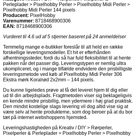
Perleplader > Pixelhobby Perler > Pixelhobby Midi Perler >
Pixelhobby Midi Perler 144 pixels
Producent:
PixelHobby
Varenummer:
8718468900306
EAN:
8718468900306
Vurderet til
4.6
ud af 5 stjerner baseret på
24
anmeldelser
Temmelig mange e-butikker foreslår til alt held en række
forskellige leveringsmodeller. Et hit er efterhånden
afhentningssteder, fordi du så har fuld fleksibilitet til at hente
pakken når det passer dig. Leveringstypen er nemlig ultra
ukompliceret, og i mange tilfælde endvidere den prisbilligste
leveringsmetode ved køb af Pixelhobby Midi Perler 306
Ekstra mørk Koralrød 2x2mm – 144 pixels.
Du kunne ligeledes prøve at få det leveret hjem til dig eller
ud til din arbejdsplads. Fragtmetoden viser sig beklageligvis
en kende mindre prisbillig, men ydermere i høj grad praktisk.
Den mindst kostelige slags levering vil dog altid vise sig at
være selv at hente produkterne, som dog beroer på at du bor
tæt på internet webshoppens hjemsted.
Leveringshastigheden på Kreativ / DIY > Rørperler,
Pixelperler & Perleplader > Pixelhobby Perler > Pixelhobby