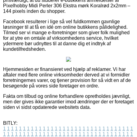
prisværdigt, at du studerer e-butikkens anmeldelser af
Pixelhobby Midi Perler 306 Ekstra mørk Koralrød 2x2mm –
144 pixels inden du shopper.
Facebook resulterer i lige så vel fuldkommen gavnlige
løsninger til at få en idé om online butikkens pålidelighed.
Tilmed ser vi mange e-forretninger som giver folk mulighed
for at ytre en omtale af virksomhedens service, hvilket
ydermere bør udnyttes til at danne dig et indtryk af
kundetilfredsheden.
Hjemmesiden er finansieret ved hjælp af reklamer. Vi har
aftaler med flere online virksomheder derved at vi formidler
forretningernes varer, og tjener provision for så vidt en af de
besøgende på vores side foretager en ordre.
Fakta om tilbud og online forhandlere opretholdes jævnligt,
men der gives ikke garantier imod ændringer der er foretaget
siden vi sidst opdaterede websitets data.
BITLY:
1
1
1
1
1
1
1
1
1
1
1
1
1
1
1
1
1
1
1
1
1
1
1
1
1
1
1
1
1
1
1
1
1
1
1
1
1
1
1
1
1
1
1
1
1
1
1
1
1
1
1
1
1
1
1
1
1
1
1
1
1
1
1
1
1
1