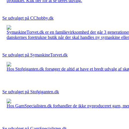
produkter. Klik her for at se deres udvalg.
Se udvalget på CChobby.dk
SymaskineTorvet.dk er en familievirksomhed der går 3 generationer t
danskernes foretrukne butik når der skal handles ny symaskine eller 
Se udvalget på SymaskineTorvet.dk
Hos Stofgiganten.dk forsøger de altid at have et bredt udvalg af skø
Se udvalget på Stofgiganten.dk
Hos GarnSpecialisten.dk forhandler de ikke nyproduceret garn, men op
Se udvalget på GarnSpecialisten.dk