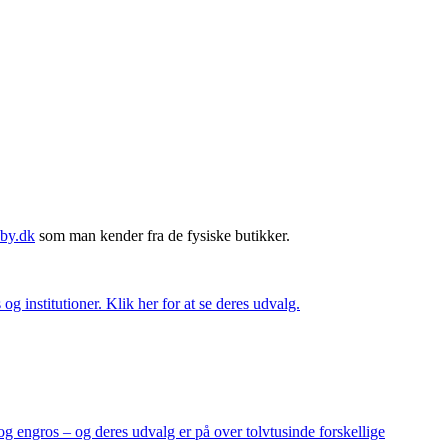
by.dk
som man kender fra de fysiske butikker.
og institutioner. Klik her for at se deres udvalg.
og engros – og deres udvalg er på over tolvtusinde forskellige