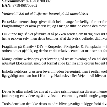
Varenummer:
8718468700302
EAN:
8718468700302
Vurderet til
3.6
ud af 5 stjerner baseret på
25
anmeldelser
En række internet shops giver til alt held mange forskellige former for
Fragtløsningen er altså yderst let, og i mange tilfælde endda den mes
Du kunne lige så vel påtænke at få pakken sendt hjem til dig eller ud 
hente pakken selv, men dette betinges af at du fysisk befinder dig i ko
Fragttiden på Kreativ / DIY > Rørperler, Pixelperler & Perleplader >
ordren om et øjeblik, og derfor er det relativt centralt at man ser de
Mange online webshops yder levering på næste hverdag på en hel del v
nøjagtigt klokkeslæt, med det formål at de kan nå at få ordren betjent 
Enkelte netshops præsterer levering uden beregning, men i reglen gæl
ligegyldigt om man bor i Kolding, Haderslev eller Vejen – vil blive at f
Det er jo ultra enkelt for alle at vurdere prisniveauet på diverse inte
juniorer, og endvidere også til voksne – enormt, og endda nogle gange 
Trods dette kan det ikke desto mindre blive gavnligt at kigge forbi 