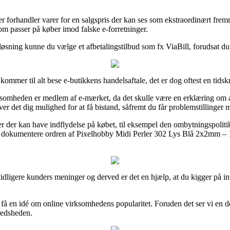
 forhandler varer for en salgspris der kan ses som ekstraordinært fremr
som passer på køber imod falske e-forretninger.
 løsning kunne du vælge et afbetalingstilbud som fx ViaBill, forudsat du
ommer til alt bese e-butikkens handelsaftale, det er dog oftest en tid
omheden er medlem af e-mærket, da det skulle være en erklæring om at in
ver det dig mulighed for at få bistand, såfremt du får problemstillinger
njer der kan have indflydelse på købet, til eksempel den ombytningspolitik 
 dokumentere ordren af Pixelhobby Midi Perler 302 Lys Blå 2x2mm – 144
l tidligere kunders meninger og derved er det en hjælp, at du kigger på
få en idé om online virksomhedens popularitet. Foruden det ser vi en de
fredsheden.