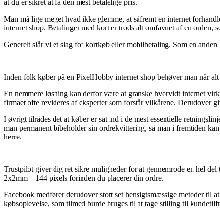
at du er sikret at få den mest betalelige pris.
Man må lige meget hvad ikke glemme, at såfremt en internet forhandler
internet shop. Betalinger med kort er trods alt omfavnet af en orden, 
Generelt slår vi et slag for kortkøb eller mobilbetaling. Som en anden
Inden folk køber på en PixelHobby internet shop behøver man når alt k
En nemmere løsning kan derfor være at granske hvorvidt internet virks
firmaet ofte revideres af eksperter som forstår vilkårene. Derudover gi
I øvrigt tilrådes det at køber er sat ind i de mest essentielle retningsli
man permanent bibeholder sin ordrekvittering, så man i fremtiden kan
herre.
Trustpilot giver dig ret sikre muligheder for at gennemrode en hel de
2x2mm – 144 pixels forinden du placerer din ordre.
Facebook medfører derudover stort set hensigtsmæssige metoder til at 
købsoplevelse, som tilmed burde bruges til at tage stilling til kundetil