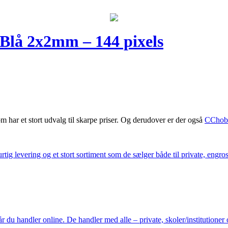
 Blå 2x2mm – 144 pixels
m har et stort udvalg til skarpe priser. Og derudover er der også
CChob
ig levering og et stort sortiment som de sælger både til private, engros 
du handler online. De handler med alle – private, skoler/institutioner 