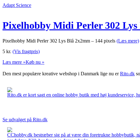
Adapt Science
Pixelhobby Midi Perler 302 Lys
Pixelhobby Midi Perler 302 Lys Blå 2x2mm – 144 pixels
(Læs mere)
5
kr.
(Vis fragtpris)
Læs mere »
Køb nu »
Den mest populære kreative webshop i Danmark lige nu er
Rito.dk
so
Rito.dk er kort sagt en online hobby butik med høj kundeservice, hurt
Se udvalget på Rito.dk
CChobby.dk bestræber sig på at være din foretrukne hobbybutik, når 