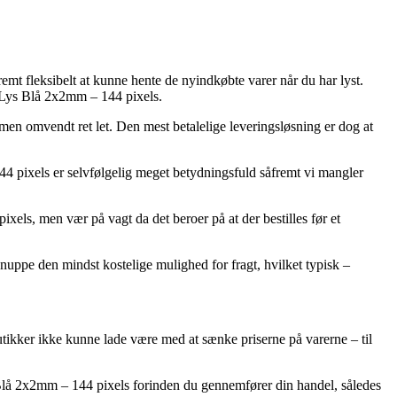
remt fleksibelt at kunne hente de nyindkøbte varer når du har lyst.
2 Lys Blå 2x2mm – 144 pixels.
 men omvendt ret let. Den mest betalelige leveringsløsning er dog at
44 pixels er selvfølgelig meget betydningsfuld såfremt vi mangler
ls, men vær på vagt da det beroer på at der bestilles før et
uppe den mindst kostelige mulighed for fragt, hvilket typisk –
 butikker ikke kunne lade være med at sænke priserne på varerne – til
 Blå 2x2mm – 144 pixels forinden du gennemfører din handel, således