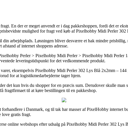
 fragt. En der er meget anvendt er i dag pakkeshoppen, fordi det er ekst
t prisbevidste mulighed for fragt ved køb af Pixelhobby Midi Perler 30
til din arbejdsplads. Løsningen bliver desværre et hak mindre prisbillig,
rt afstand af internet shoppens adresse.
 Pixelhobby Perler > Pixelhobby Midi Perler > Pixelhobby Midi Perler 1
t forventede leveringstidspunkt for det vedkommende produkt.
arer, eksempelvis Pixelhobby Midi Perler 302 Lys Blå 2x2mm – 144 pixe
forud for at logistikmedarbejderne tager hjem.
der det kun hvis du shopper for en præcis sum. Derudover skulle man sn
å fragtfirmaet til at køre bestillingen til en pakkeshop.
rnet forhandlere i Danmark, og til tak har masser af PixelHobby internet
love gratis fragt.
diverse online webshops efter udsalg på Pixelhobby Midi Perler 302 Lys