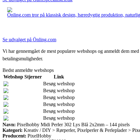
Önling.com tror på klassisk design, bæredygtig produktion, naturlige
Se udvalget på Önling.com
Vi har gennemgået de mest populære webshops og anmeldt dem med stjern
betalingsmuligheder.
Bedst anmeldte webshops
Webshop
Stjerner
Link
Besøg webshop
Besøg webshop
Besøg webshop
Besøg webshop
Besøg webshop
Besøg webshop
Navn:
Pixelhobby Midi Perler 302 Lys Blå 2x2mm – 144 pixels
Kategori:
Kreativ / DIY > Rørperler, Pixelperler & Perleplader > Pix
Producent:
PixelHobby