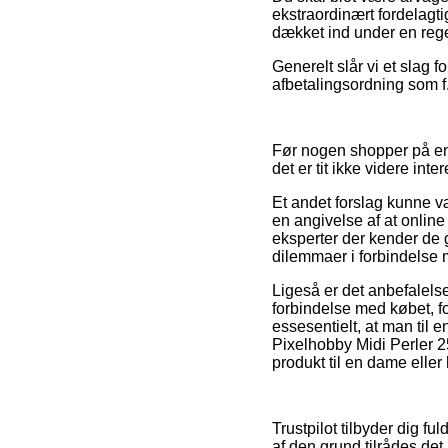
ekstraordinært fordelagt
dækket ind under en rege
Generelt slår vi et slag 
afbetalingsordning som f.
Før nogen shopper på e
det er tit ikke videre inte
Et andet forslag kunne væ
en angivelse af at online
eksperter der kender de 
dilemmaer i forbindelse 
Ligeså er det anbefalels
forbindelse med købet, for
essesentielt, at man til 
Pixelhobby Midi Perler 
produkt til en dame eller 
Trustpilot tilbyder dig f
af den grund tilrådes det