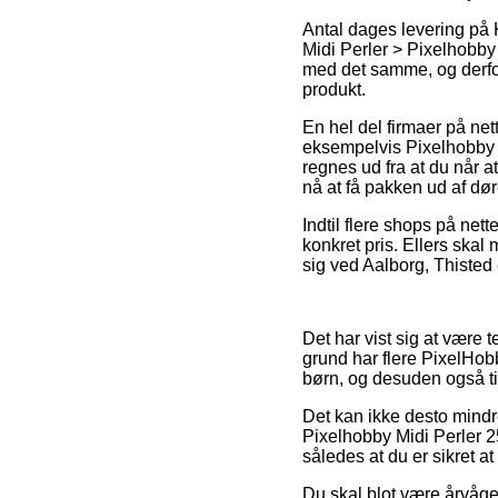
Antal dages levering på 
Midi Perler > Pixelhobby 
med det samme, og derfor
produkt.
En hel del firmaer på net
eksempelvis Pixelhobby 
regnes ud fra at du når a
nå at få pakken ud af dør
Indtil flere shops på net
konkret pris. Ellers ska
sig ved Aalborg, Thisted e
Det har vist sig at være 
grund har flere PixelHob
børn, og desuden også ti
Det kan ikke desto mindre
Pixelhobby Midi Perler 
således at du er sikret a
Du skal blot være årvågen