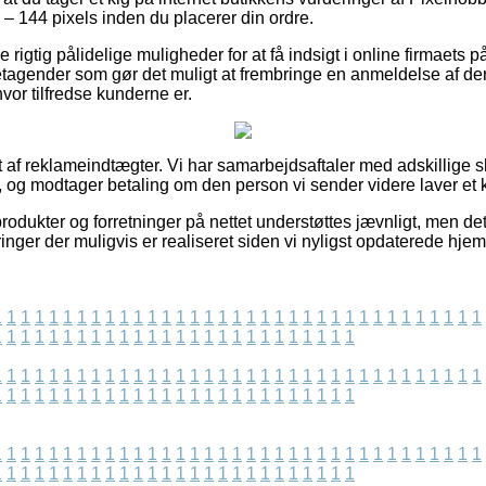
144 pixels inden du placerer din ordre.
 rigtig pålidelige muligheder for at få indsigt i online firmaets 
retagender som gør det muligt at frembringe en anmeldelse af der
hvor tilfredse kunderne er.
 af reklameindtægter. Vi har samarbejdsaftaler med adskillige sh
d, og modtager betaling om den person vi sender videre laver et 
odukter og forretninger på nettet understøttes jævnligt, men det 
inger der muligvis er realiseret siden vi nyligst opdaterede hje
1
1
1
1
1
1
1
1
1
1
1
1
1
1
1
1
1
1
1
1
1
1
1
1
1
1
1
1
1
1
1
1
1
1
1
1
1
1
1
1
1
1
1
1
1
1
1
1
1
1
1
1
1
1
1
1
1
1
1
1
1
1
1
1
1
1
1
1
1
1
1
1
1
1
1
1
1
1
1
1
1
1
1
1
1
1
1
1
1
1
1
1
1
1
1
1
1
1
1
1
1
1
1
1
1
1
1
1
1
1
1
1
1
1
1
1
1
1
1
1
1
1
1
1
1
1
1
1
1
1
1
1
1
1
1
1
1
1
1
1
1
1
1
1
1
1
1
1
1
1
1
1
1
1
1
1
1
1
1
1
1
1
1
1
1
1
1
1
1
1
1
1
1
1
1
1
1
1
1
1
1
1
1