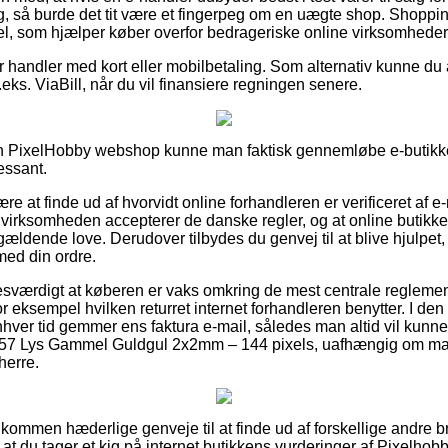
ig, så burde det tit være et fingerpeg om en uægte shop. Shoppi
l, som hjælper køber overfor bedrageriske online virksomheder
for handler med kort eller mobilbetaling. Som alternativ kunne d
eks. ViaBill, når du vil finansiere regningen senere.
n PixelHobby webshop kunne man faktisk gennemløbe e-butikk
ressant.
re at finde ud af hvorvidt online forhandleren er verificeret af 
 virksomheden accepterer de danske regler, og at online butikken
gældende love. Derudover tilbydes du genvej til at blive hjulpet
med din ordre.
esværdigt at køberen er vaks omkring de mest centrale reglemente
 eksempel hvilken returret internet forhandleren benytter. I den r
enhver tid gemmer ens faktura e-mail, således man altid vil kunne
257 Lys Gammel Guldgul 2x2mm – 144 pixels, uafhængig om man 
herre.
uldkommen hæderlige genveje til at finde ud af forskellige andre 
, at du tager et kig på internet butikkens vurderinger af Pixelhob