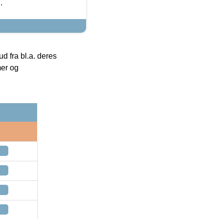
.
 fra bl.a. deres
mer og