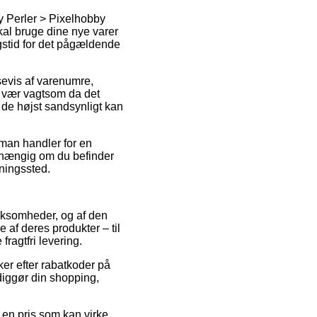
by Perler > Pixelhobby
kal bruge dine nye varer
gstid for det pågældende
ssevis af varenumre,
 vær vagtsom da det
t de højst sandsynligt kan
 man handler for en
afhængig om du befinder
tningssted.
virksomheder, og af den
af deres produkter – til
ragtfri levering.
ker efter rabatkoder på
diggør din shopping,
r en pris som kan virke