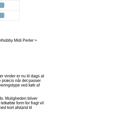
elhobby Midi Perler >
er vinder er nu til dags at
e præcis når det passer
everingstype ved køb af
ads. Muligheden bliver
købte form for fragt vil
ed kort afstand til