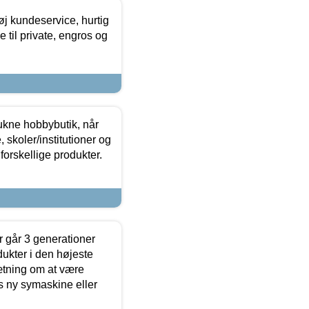
øj kundeservice, hurtig
 til private, engros og
ukne hobbybutik, når
 skoler/institutioner og
forskellige produkter.
 går 3 generationer
dukter i den højeste
sætning om at være
s ny symaskine eller