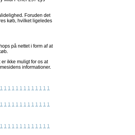
pålidelighed. Foruden det
es køb, hvilket ligeledes
ops på nettet i form af at
køb.
er ikke muligt for os at
mmesidens informationer.
1
1
1
1
1
1
1
1
1
1
1
1
1
1
1
1
1
1
1
1
1
1
1
1
1
1
1
1
1
1
1
1
1
1
1
1
1
1
1