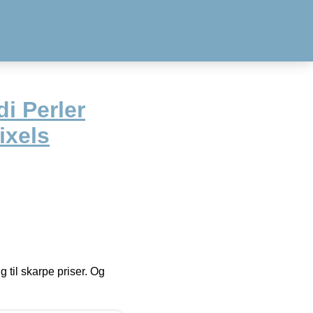
i Perler
ixels
g til skarpe priser. Og