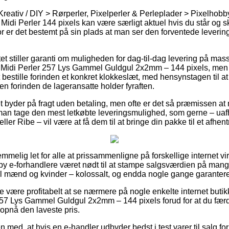
Kreativ / DIY > Rørperler, Pixelperler & Perleplader > Pixelhob
Midi Perler 144 pixels kan være særligt aktuel hvis du står og s
 er det bestemt på sin plads at man ser den forventede leverin
tet stiller garanti om muligheden for dag-til-dag levering på ma
Midi Perler 257 Lys Gammel Guldgul 2x2mm – 144 pixels, men
t bestille forinden et konkret klokkeslæt, med hensynstagen til a
en forinden de lageransatte holder fyraften.
tet byder på fragt uden betaling, men ofte er det så præmissen at
l man tage den mest letkøbte leveringsmulighed, som gerne – u
ller Ribe – vil være at få dem til at bringe din pakke til et afhen
temmelig let for alle at prissammenligne på forskellige internet 
by e-forhandlere været nødt til at stampe salgsværdien på mange 
l mænd og kvinder – kolossalt, og endda nogle gange garantere f
 være profitabelt at se nærmere på nogle enkelte internet butik
257 Lys Gammel Guldgul 2x2mm – 144 pixels forud for at du fær
t opnå den laveste pris.
 med, at hvis en e-handler udbyder bedst i test varer til salg fo