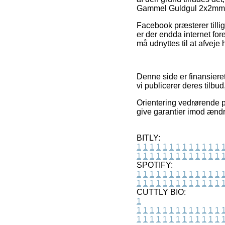
Gammel Guldgul 2x2mm – 
Facebook præsterer tillige
er der endda internet fo
må udnyttes til at afveje 
Denne side er finansieret
vi publicerer deres tilbu
Orientering vedrørende pr
give garantier imod ændr
BITLY:
1
1
1
1
1
1
1
1
1
1
1
1
1
1
1
1
1
1
1
1
1
1
1
1
1
1
SPOTIFY:
1
1
1
1
1
1
1
1
1
1
1
1
1
1
1
1
1
1
1
1
1
1
1
1
1
1
CUTTLY BIO:
1
1
1
1
1
1
1
1
1
1
1
1
1
1
1
1
1
1
1
1
1
1
1
1
1
1
1