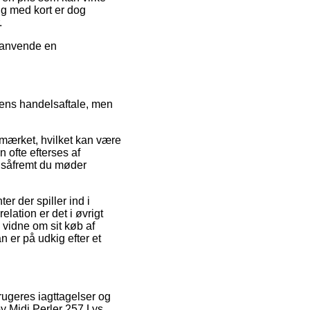
ng med kort er dog
.
u anvende en
ens handelsaftale, men
e-mærket, hvilket kan være
 ofte efterses af
, såfremt du møder
r der spiller ind i
elation er det i øvrigt
 vidne om sit køb af
er på udkig efter et
brugeres iagttagelser og
by Midi Perler 257 Lys