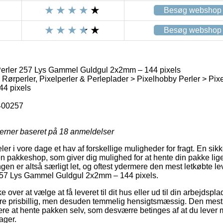
Besøg webshop
Besøg webshop
Perler 257 Lys Gammel Guldgul 2x2mm – 144 pixels
 Rørperler, Pixelperler & Perleplader > Pixelhobby Perler > Pix
44 pixels
400257
jerner baseret på
18
anmeldelser
eler i vore dage et hav af forskellige muligheder for fragt. En sikk
en pakkeshop, som giver dig mulighed for at hente din pakke lig
ngen er altså særligt let, og oftest ydermere den mest letkøbte l
257 Lys Gammel Guldgul 2x2mm – 144 pixels.
ver at vælge at få leveret til dit hus eller ud til din arbejdspl
 prisbillig, men desuden temmelig hensigtsmæssig. Den mest let
være at hente pakken selv, som desværre betinges af at du lever m
ager.