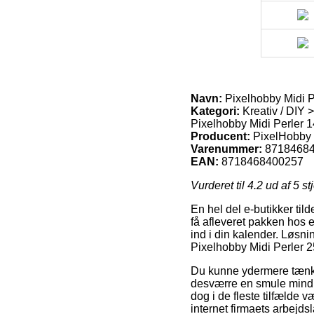
Navn:
Pixelhobby Midi 
Kategori:
Kreativ / DIY >
Pixelhobby Midi Perler 1
Producent:
PixelHobby
Varenummer:
8718468
EAN:
8718468400257
Vurderet til
4.2
ud af 5 st
En hel del e-butikker tild
få afleveret pakken hos 
ind i din kalender. Løsni
Pixelhobby Midi Perler 
Du kunne ydermere tænke o
desværre en smule mindre
dog i de fleste tilfælde 
internet firmaets arbejdsl