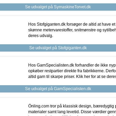
Se udvalget på SymaskineTorvet.dk
Hos Stofgiganten.dk forsøger de altid at have et
skønne metervarestoffer, snitmønstre og sytilbehø
deres udvalg.
Se udvalget på Stofgiganten.dk
Hos GarnSpecialisten.dk forhandler de ikke ny
opkøber restpartier direkte fra fabrikkerne. Derf
altid garn til skarpe priser. Klik her for at se der
Se udvalget på GarnSpecialisten.dk
Önling.com tror på klassisk design, bæredygtig p
materialer samt lang levetid. Disse værdier gen