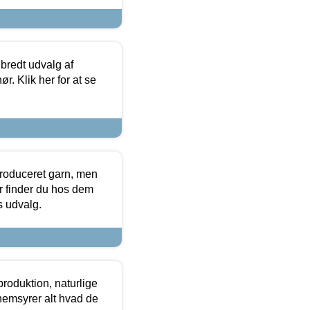
 bredt udvalg af
r. Klik her for at se
produceret garn, men
or finder du hos dem
es udvalg.
roduktion, naturlige
nemsyrer alt hvad de