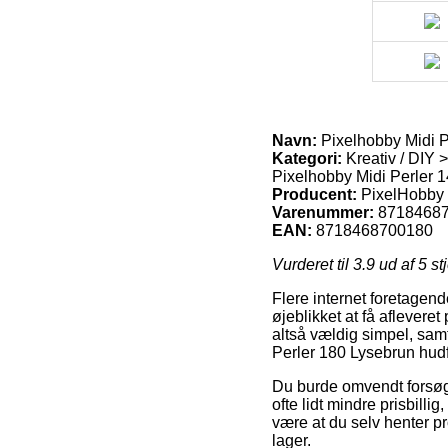
Navn:
Pixelhobby Midi P
Kategori:
Kreativ / DIY >
Pixelhobby Midi Perler 1
Producent:
PixelHobby
Varenummer:
8718468
EAN:
8718468700180
Vurderet til
3.9
ud af 5 st
Flere internet foretagend
øjeblikket at få aflevere
altså vældig simpel, sam
Perler 180 Lysebrun hud
Du burde omvendt forsøge 
ofte lidt mindre prisbilli
være at du selv henter pr
lager.