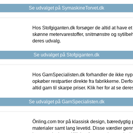
Se udvalget på SymaskineTorvet.dk
Hos Stofgiganten.dk forsøger de altid at have et
skønne metervarestoffer, snitmønstre og sytilbehø
deres udvalg.
Se udvalget på Stofgiganten.dk
Hos GarnSpecialisten.dk forhandler de ikke ny
opkøber restpartier direkte fra fabrikkerne. Derf
altid garn til skarpe priser. Klik her for at se der
Se udvalget på GarnSpecialisten.dk
Önling.com tror på klassisk design, bæredygtig p
materialer samt lang levetid. Disse værdier gen