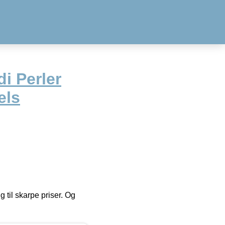
i Perler
els
g til skarpe priser. Og