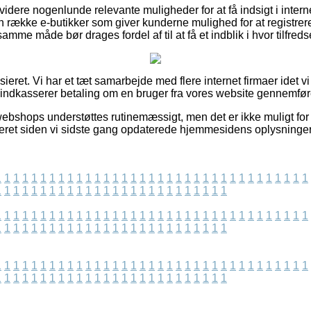
dere nogenlunde relevante muligheder for at få indsigt i intern
 en række e-butikker som giver kunderne mulighed for at registre
samme måde bør drages fordel af til at få et indblik i hvor tilfred
ieret. Vi har et tæt samarbejde med flere internet firmaer idet v
g indkasserer betaling om en bruger fra vores website gennemfør
ebshops understøttes rutinemæssigt, men det er ikke muligt for 
iseret siden vi sidste gang opdaterede hjemmesidens oplysninger
1
1
1
1
1
1
1
1
1
1
1
1
1
1
1
1
1
1
1
1
1
1
1
1
1
1
1
1
1
1
1
1
1
1
1
1
1
1
1
1
1
1
1
1
1
1
1
1
1
1
1
1
1
1
1
1
1
1
1
1
1
1
1
1
1
1
1
1
1
1
1
1
1
1
1
1
1
1
1
1
1
1
1
1
1
1
1
1
1
1
1
1
1
1
1
1
1
1
1
1
1
1
1
1
1
1
1
1
1
1
1
1
1
1
1
1
1
1
1
1
1
1
1
1
1
1
1
1
1
1
1
1
1
1
1
1
1
1
1
1
1
1
1
1
1
1
1
1
1
1
1
1
1
1
1
1
1
1
1
1
1
1
1
1
1
1
1
1
1
1
1
1
1
1
1
1
1
1
1
1
1
1
1