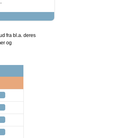
.
 fra bl.a. deres
mer og