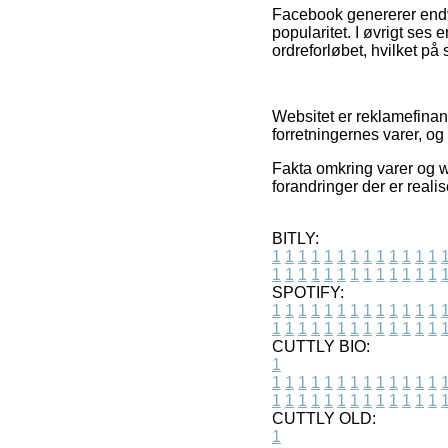
Facebook genererer endvi
popularitet. I øvrigt ses
ordreforløbet, hvilket på 
Websitet er reklamefinans
forretningernes varer, o
Fakta omkring varer og w
forandringer der er real
BITLY:
1
1
1
1
1
1
1
1
1
1
1
1
1
1
1
1
1
1
1
1
1
1
1
1
1
1
SPOTIFY:
1
1
1
1
1
1
1
1
1
1
1
1
1
1
1
1
1
1
1
1
1
1
1
1
1
1
CUTTLY BIO:
1
1
1
1
1
1
1
1
1
1
1
1
1
1
1
1
1
1
1
1
1
1
1
1
1
1
1
CUTTLY OLD:
1