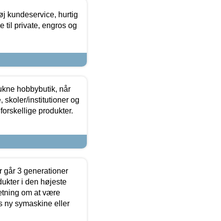
øj kundeservice, hurtig
 til private, engros og
ukne hobbybutik, når
 skoler/institutioner og
forskellige produkter.
 går 3 generationer
dukter i den højeste
sætning om at være
s ny symaskine eller