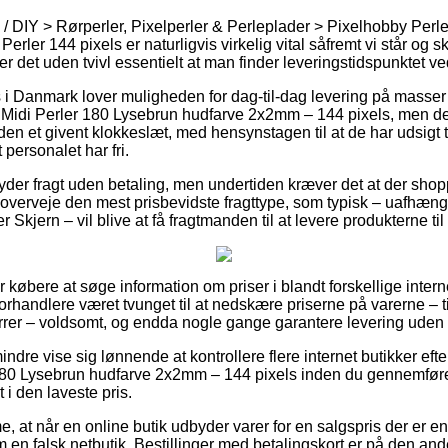
 / DIY > Rørperler, Pixelperler & Perleplader > Pixelhobby Perl
Perler 144 pixels er naturligvis virkelig vital såfremt vi står og
 det uden tvivl essentielt at man finder leveringstidspunktet ve
 i Danmark lover muligheden for dag-til-dag levering på masser
Midi Perler 180 Lysebrun hudfarve 2x2mm – 144 pixels, men de
nden et givent klokkeslæt, med hensynstagen til at de har udsigt t
 personalet har fri.
 yder fragt uden betaling, men undertiden kræver det at der shop
overveje den mest prisbevidste fragttype, som typisk – uafhæn
r Skjern – vil blive at få fragtmanden til at levere produkterne ti
or købere at søge information om priser i blandt forskellige inter
orhandlere været tvunget til at nedskære priserne på varerne – t
errer – voldsomt, og endda nogle gange garantere levering uden 
ndre vise sig lønnende at kontrollere flere internet butikker eft
180 Lysebrun hudfarve 2x2mm – 144 pixels inden du gennemfører
t i den laveste pris.
 at når en online butik udbyder varer for en salgspris der er en
m en falsk netbutik. Bestillinger med betalingskort er på den and