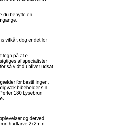
ne du benytte en
 omgange.
vilkår, dog er det for
t tegn på at e-
sigtiges af specialister
r så vidt du bliver udsat
gælder for bestillingen,
tadigvæk bibeholder sin
 Perler 180 Lysebrun
e.
s oplevelser og derved
sebrun hudfarve 2x2mm –