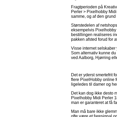
Fragtperioden på Kreativ
Perler > Pixelhobby Midi 
samme, og af den grund er
Størstedelen af netshops
eksempelvis Pixelhobby 
bestillingen realiseres i
pakken afsted forud for at
Visse internet selskaber
Som alternativ kunne du 
ved Aalborg, Hjørring elle
Det er yderst smertefrit f
flere PixelHobby online f
ligeledes til damer og h
Det kan dog ikke desto mi
Pixelhobby Midi Perler 
man er garanteret at få fa
Man må bare ikke glemme,
ofte være et faresignal o