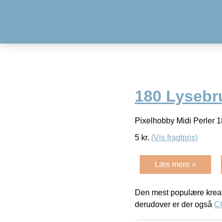
180 Lysebr
Pixelhobby Midi Perler 
5
kr.
(Vis fragtpris)
Læs mere »
Den mest populære kreat
derudover er der også
C