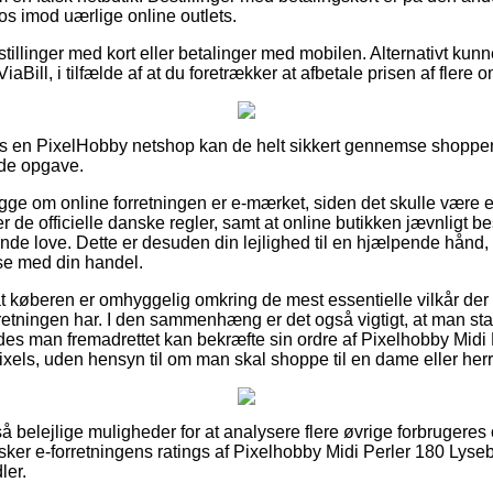
 os imod uærlige online outlets.
estillinger med kort eller betalinger med mobilen. Alternativt kun
ViaBill, i tilfælde af at du foretrækker at afbetale prisen af flere
hos en PixelHobby netshop kan de helt sikkert gennemse shoppens 
de opgave.
kigge om online forretningen er e-mærket, siden det skulle være e
ter de officielle danske regler, samt at online butikken jævnligt be
e love. Dette er desuden din lejlighed til en hjælpende hånd, fo
lse med din handel.
at køberen er omhyggelig omkring de mest essentielle vilkår der 
orretningen har. I den sammenhæng er det også vigtigt, at man s
ledes man fremadrettet kan bekræfte sin ordre af Pixelhobby Midi
els, uden hensyn til om man skal shoppe til en dame eller herr
t så belejlige muligheder for at analysere flere øvrige forbrugere
forsker e-forretningens ratings af Pixelhobby Midi Perler 180 Ly
ler.