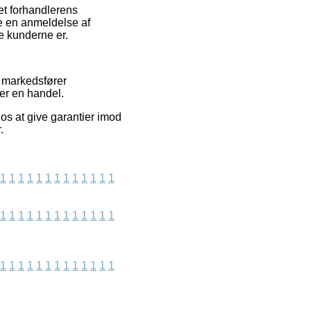
et forhandlerens
re en anmeldelse af
se kunderne er.
i markedsfører
er en handel.
os at give garantier imod
.
1
1
1
1
1
1
1
1
1
1
1
1
1
1
1
1
1
1
1
1
1
1
1
1
1
1
1
1
1
1
1
1
1
1
1
1
1
1
1