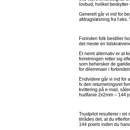
lovbud, hvilket beskytter
Generelt går vi ind for b
afdragsløsning fra f.eks. 
Forinden folk bestiller 
det meste en tidskræven
Et nemt alternativ er at 
forretningen retter sig ef
som behersker de gældend
for dilemmaer i forbinde
Endvidere går vi ind for 
fx den returneringsret f
kvittering på e-mail, så
hudfarve 2x2mm – 144 pix
Trustpilot resulterer i re
tilrådes det, at du efter
144 pixels inden du hand