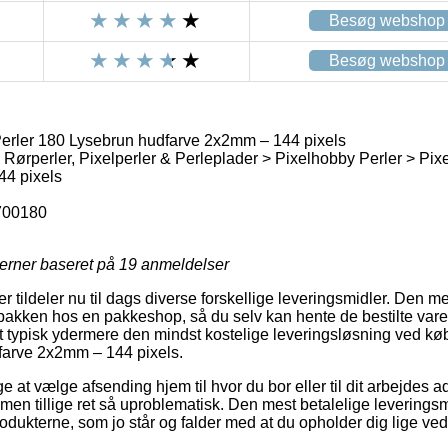
Besøg webshop
Besøg webshop
erler 180 Lysebrun hudfarve 2x2mm – 144 pixels
 Rørperler, Pixelperler & Perleplader > Pixelhobby Perler > Pix
44 pixels
700180
jerner baseret på
19
anmeldelser
er tildeler nu til dags diverse forskellige leveringsmidler. Den m
t pakken hos en pakkeshop, så du selv kan hente de bestilte vare
t typisk ydermere den mindst kostelige leveringsløsning ved kø
farve 2x2mm – 144 pixels.
at vælge afsending hjem til hvor du bor eller til dit arbejdes a
g, men tillige ret så uproblematisk. Den mest betalelige leverings
odukterne, som jo står og falder med at du opholder dig lige ve