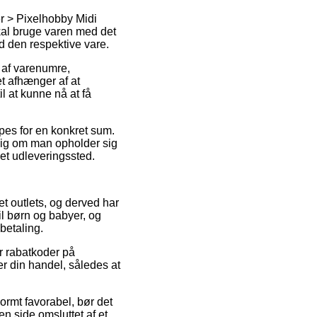
er > Pixelhobby Midi
 skal bruge varen med det
d den respektive vare.
 af varenumre,
t afhænger af at
il at kunne nå at få
pes for en konkret sum.
gig om man opholder sig
l et udleveringssted.
net outlets, og derved har
il børn og babyer, og
betaling.
er rabatkoder på
 din handel, således at
ormt favorabel, bør det
en side omsluttet af et