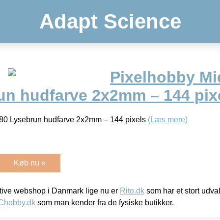
Adapt Science
Pixelhobby Mid
un hudfarve 2x2mm – 144 pix
180 Lysebrun hudfarve 2x2mm – 144 pixels
(Læs mere)
Køb nu »
ive webshop i Danmark lige nu er
Rito.dk
som har et stort udval
Chobby.dk
som man kender fra de fysiske butikker.