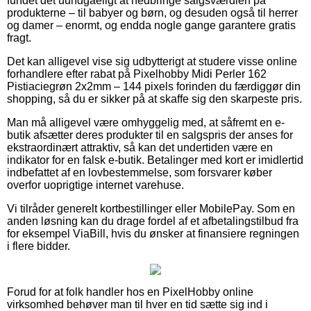
fundet det uundgåeligt at nedbringe salgsværdien på
produkterne – til babyer og børn, og desuden også til herrer
og damer – enormt, og endda nogle gange garantere gratis
fragt.
Det kan alligevel vise sig udbytterigt at studere visse online
forhandlere efter rabat på Pixelhobby Midi Perler 162
Pistiaciegrøn 2x2mm – 144 pixels forinden du færdiggør din
shopping, så du er sikker på at skaffe sig den skarpeste pris.
Man må alligevel være omhyggelig med, at såfremt en e-
butik afsætter deres produkter til en salgspris der anses for
ekstraordinært attraktiv, så kan det undertiden være en
indikator for en falsk e-butik. Betalinger med kort er imidlertid
indbefattet af en lovbestemmelse, som forsvarer køber
overfor uoprigtige internet varehuse.
Vi tilråder generelt kortbestillinger eller MobilePay. Som en
anden løsning kan du drage fordel af et afbetalingstilbud fra
for eksempel ViaBill, hvis du ønsker at finansiere regningen
i flere bidder.
Forud for at folk handler hos en PixelHobby online
virksomhed behøver man til hver en tid sætte sig ind i