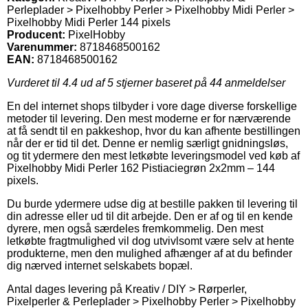
Perleplader > Pixelhobby Perler > Pixelhobby Midi Perler >
Pixelhobby Midi Perler 144 pixels
Producent:
PixelHobby
Varenummer:
8718468500162
EAN:
8718468500162
Vurderet til
4.4
ud af 5 stjerner baseret på
44
anmeldelser
En del internet shops tilbyder i vore dage diverse forskellige
metoder til levering. Den mest moderne er for nærværende
at få sendt til en pakkeshop, hvor du kan afhente bestillingen
når der er tid til det. Denne er nemlig særligt gnidningsløs,
og tit ydermere den mest letkøbte leveringsmodel ved køb af
Pixelhobby Midi Perler 162 Pistiaciegrøn 2x2mm – 144
pixels.
Du burde ydermere udse dig at bestille pakken til levering til
din adresse eller ud til dit arbejde. Den er af og til en kende
dyrere, men også særdeles fremkommelig. Den mest
letkøbte fragtmulighed vil dog utvivlsomt være selv at hente
produkterne, men den mulighed afhænger af at du befinder
dig nærved internet selskabets bopæl.
Antal dages levering på Kreativ / DIY > Rørperler,
Pixelperler & Perleplader > Pixelhobby Perler > Pixelhobby