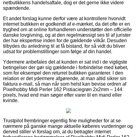
netbutikkens handelsaftale, dog er det gerne ikke videre
spændende.
Et andet forslag kunne derfor være at kontrollere hvorvidt
internet butikken er godkendt af e-mærket, da det ofte er en
tryghed om at online forhandleren understøtter den officielle
danske lovgivning, og at den regelmæssigt ses til af jurister
der har ekspertise inden for de gældende vilkår. Desuden
tilbydes du anledning til at få bistand, for så vidt du bliver
udsat for problemstillinger som følge af din handel.
Ydermere anbefales det at kunden er sat ind i de vigtigste
betingelser der gør sig gældende i forbindelse med købet,
som for eksempel den returret butikken garanterer. I den
relation er det ydermere afgørende, at man altid sikrer sin
faktura e-mail, så man når som helst kan bevise ordren af
Pixelhobby Midi Perler 162 Pistiaciegrøn 2x2mm – 144
pixels, hvad end man søger efter varer til en mand eller
kvinde.
Trustpilot frembringer egentlig fine muligheder for at se
nærmere på ganske mange aktuelle køberes vurderinger og
derved stiller vi forslag om, at du betragter internet