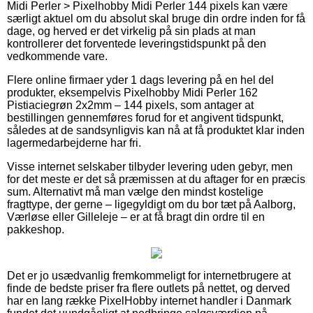
Midi Perler > Pixelhobby Midi Perler 144 pixels kan være
særligt aktuel om du absolut skal bruge din ordre inden for få
dage, og herved er det virkelig på sin plads at man
kontrollerer det forventede leveringstidspunkt på den
vedkommende vare.
Flere online firmaer yder 1 dags levering på en hel del
produkter, eksempelvis Pixelhobby Midi Perler 162
Pistiaciegrøn 2x2mm – 144 pixels, som antager at
bestillingen gennemføres forud for et angivent tidspunkt,
således at de sandsynligvis kan nå at få produktet klar inden
lagermedarbejderne har fri.
Visse internet selskaber tilbyder levering uden gebyr, men
for det meste er det så præmissen at du aftager for en præcis
sum. Alternativt må man vælge den mindst kostelige
fragttype, der gerne – ligegyldigt om du bor tæt på Aalborg,
Værløse eller Gilleleje – er at få bragt din ordre til en
pakkeshop.
Det er jo usædvanlig fremkommeligt for internetbrugere at
finde de bedste priser fra flere outlets på nettet, og derved
har en lang række PixelHobby internet handler i Danmark