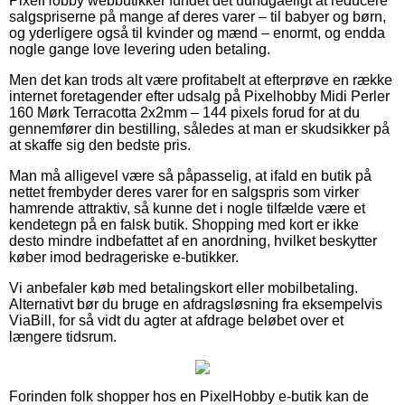
PixelHobby webbutikker fundet det uundgåeligt at reducere
salgspriserne på mange af deres varer – til babyer og børn,
og yderligere også til kvinder og mænd – enormt, og endda
nogle gange love levering uden betaling.
Men det kan trods alt være profitabelt at efterprøve en række
internet foretagender efter udsalg på Pixelhobby Midi Perler
160 Mørk Terracotta 2x2mm – 144 pixels forud for at du
gennemfører din bestilling, således at man er skudsikker på
at skaffe sig den bedste pris.
Man må alligevel være så påpasselig, at ifald en butik på
nettet frembyder deres varer for en salgspris som virker
hamrende attraktiv, så kunne det i nogle tilfælde være et
kendetegn på en falsk butik. Shopping med kort er ikke
desto mindre indbefattet af en anordning, hvilket beskytter
køber imod bedrageriske e-butikker.
Vi anbefaler køb med betalingskort eller mobilbetaling.
Alternativt bør du bruge en afdragsløsning fra eksempelvis
ViaBill, for så vidt du agter at afdrage beløbet over et
længere tidsrum.
Forinden folk shopper hos en PixelHobby e-butik kan de