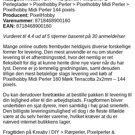
Perleplader > Pixelhobby Perler > Pixelhobby Midi Perler >
Pixelhobby Midi Perler 144 pixels
Producent:
PixelHobby
Varenummer:
8718468900160
EAN:
8718468900160
Vurderet til
4.4
ud af 5 stjerner baseret på
30
anmeldelser
Mange online outlets frembyder heldigvis diverse forskellige
former for levering. Den mest anvendte er nu om stunder
levering til et afhentningssted, hvor det nemlig er ret
fleksibelt for dig at kunne hente dine nye varer når du har
lyst. Denne er jo temmelig gnidningsløs, samt desuden
tillige den mest betalelige slags levering ved køb af
Pixelhobby Midi Perler 160 Mørk Terracotta 2x2mm – 144
pixels.
Du kan derudover foretrække at bestille pakken til levering til
din lejlighed eller til din arbejdsplads. Fragtformen bliver
undertiden en sjat dyrere, men samtidig i høj grad smertefri.
Den billigste leveringsmulighed vil dog i de fleste tilfælde
være at du selv henter varerne, hvilket kræver at du er
nærved internet butikkens lager.
Fragttiden på Kreativ / DIY > Rørperler, Pixelperler &