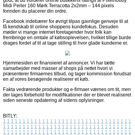
godt, at du vurderer online butikkens ratings af Pixelhobby
Midi Perler 160 Mørk Terracotta 2x2mm – 144 pixels
forinden du placerer din ordre.
Facebook indebærer for øvrigt tilpas gavnlige genveje til at
få kendskab til online shoppens kundefokus. Desuden
møder vi mange internet foretagender hvor folk kan
frembringe en omtale af købsoplevelsen, hvilket tillige burde
drages fordel af til at tage stilling til hvor glade kunderne er.
Hjemmesiden er finansieret af annoncer. Vi har tætte
samarbejder med masser af shops på nettet hvori vi
præsenterer firmaernes tilbud, og tager kommission forudsat
en af vores besøgende realiserer et køb.
Fakta vedrørende produkter og e-firmaer værnes om tit, men
der tages forbehold for modifikationer der er blevet realiseret
siden seneste opdatering af sidens oplysninger.
BITLY:
1
1
1
1
1
1
1
1
1
1
1
1
1
1
1
1
1
1
1
1
1
1
1
1
1
1
1
1
1
1
1
1
1
1
1
1
1
1
1
1
1
1
1
1
1
1
1
1
1
1
1
1
1
1
1
1
1
1
1
1
1
1
1
1
1
1
1
1
1
1
1
1
1
1
1
1
1
1
1
1
1
1
1
1
1
1
1
1
1
1
1
1
1
1
1
1
1
1
1