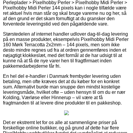
Perleplader > Pixelhobby Perler > Pixelhobby Midi Perler >
Pixelhobby Midi Perler 144 pixels kan i nogle tilfælde være
ret aktuel hvis man står og skal bruge varerne nu og her, så
af den grund er det skam fornuftigt at du gransker den
forventede leveringstid ved den pågældende vare.
Størstedelen af internet handler udlover dag-til-dag levering
på en masse produkter, eksempelvis Pixelhobby Midi Perler
160 Mørk Terracotta 2x2mm – 144 pixels, men som ikke
desto mindre regnes ud fra at ordren gennemføres inden et
nøjagtigt klokkeslæt, med det formål at de har udsigt til at
kunne nå at få de nye varer hen til fragtfirmaet inden
pakkemedarbejderne får fri.
En hel del e-handler i Danmark frembyder levering uden
betaling, men ofte kræves det at du køber for en konkret
sum. Alternativt burde man snuppe den mindst kostelige
leveringsmåde, hvilket ofte – uden hensyn til om du er nær
Kolding, Værløse eller Hinnerup – vil være at få
fragtmanden til at levere dine produkter til en pakkeshop.
Det er ekstremt let for os alle at sammenligne priser på
forskellige online butikker, og på grund af dette har flere