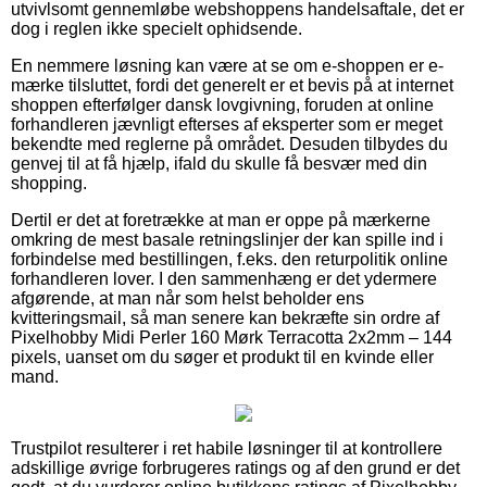
utvivlsomt gennemløbe webshoppens handelsaftale, det er
dog i reglen ikke specielt ophidsende.
En nemmere løsning kan være at se om e-shoppen er e-
mærke tilsluttet, fordi det generelt er et bevis på at internet
shoppen efterfølger dansk lovgivning, foruden at online
forhandleren jævnligt efterses af eksperter som er meget
bekendte med reglerne på området. Desuden tilbydes du
genvej til at få hjælp, ifald du skulle få besvær med din
shopping.
Dertil er det at foretrække at man er oppe på mærkerne
omkring de mest basale retningslinjer der kan spille ind i
forbindelse med bestillingen, f.eks. den returpolitik online
forhandleren lover. I den sammenhæng er det ydermere
afgørende, at man når som helst beholder ens
kvitteringsmail, så man senere kan bekræfte sin ordre af
Pixelhobby Midi Perler 160 Mørk Terracotta 2x2mm – 144
pixels, uanset om du søger et produkt til en kvinde eller
mand.
Trustpilot resulterer i ret habile løsninger til at kontrollere
adskillige øvrige forbrugeres ratings og af den grund er det