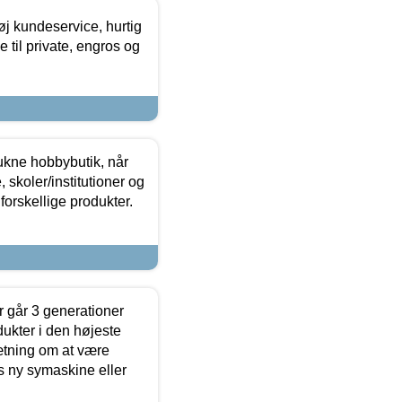
øj kundeservice, hurtig
 til private, engros og
ukne hobbybutik, når
 skoler/institutioner og
forskellige produkter.
 går 3 generationer
dukter i den højeste
sætning om at være
s ny symaskine eller