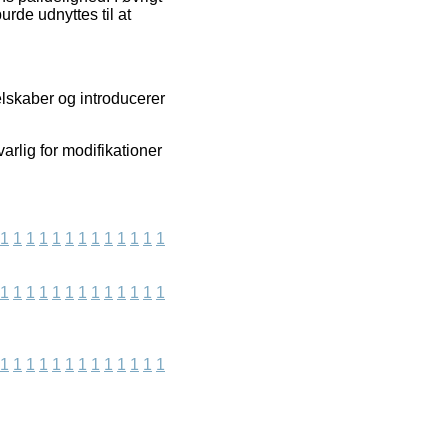
urde udnyttes til at
elskaber og introducerer
arlig for modifikationer
1
1
1
1
1
1
1
1
1
1
1
1
1
1
1
1
1
1
1
1
1
1
1
1
1
1
1
1
1
1
1
1
1
1
1
1
1
1
1