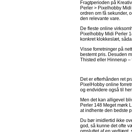
Fragtperioden på Kreativ
Perler > Pixelhobby Midi 
ordren om få sekunder, o
den relevante vare.
De fleste online virksom
Pixelhobby Midi Perler 
konkret klokkeslæt, sådan 
Visse forretninger på net
bestemt pris. Desuden må
Thisted eller Hinnerup – v
Det er efterhånden ret pr
PixelHobby online forretn
og endvidere også til he
Men det kan alligevel bli
Perler 148 Meget mørk L
at indhente den bedste pr
Du bør imidlertid ikke ov
god, så kunne det ofte v
omsluttet af en vedtægt, 