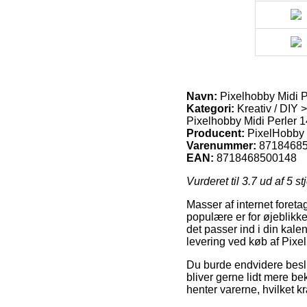
Navn:
Pixelhobby Midi P
Kategori:
Kreativ / DIY >
Pixelhobby Midi Perler 1
Producent:
PixelHobby
Varenummer:
8718468
EAN:
8718468500148
Vurderet til
3.7
ud af 5 st
Masser af internet foreta
populære er for øjeblikket
det passer ind i din kale
levering ved køb af Pixe
Du burde endvidere beslut
bliver gerne lidt mere bek
henter varerne, hvilket k