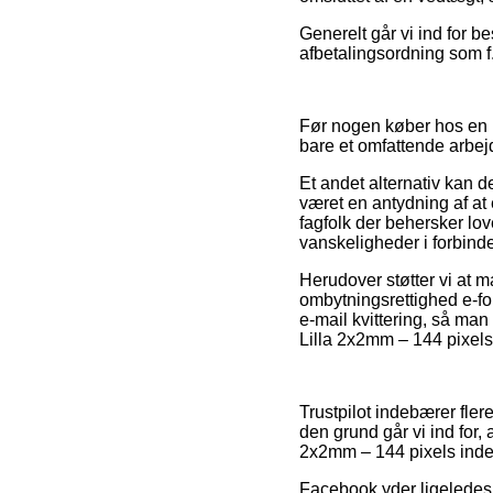
Generelt går vi ind for b
afbetalingsordning som f.
Før nogen køber hos en P
bare et omfattende arbej
Et andet alternativ kan d
været en antydning af at
fagfolk der behersker lo
vanskeligheder i forbind
Herudover støtter vi at m
ombytningsrettighed e-for
e-mail kvittering, så ma
Lilla 2x2mm – 144 pixels,
Trustpilot indebærer fler
den grund går vi ind for,
2x2mm – 144 pixels inde
Facebook yder ligeledes u