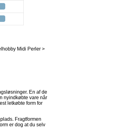
elhobby Midi Perler >
ngsløsninger. En af de
 din nyindkøbte vare når
st letkøbte form for
dsplads. Fragtformen
form er dog at du selv