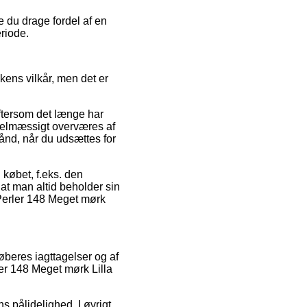
e du drage fordel af en
riode.
ens vilkår, men det er
eftersom det længe har
egelmæssigt overværes af
ånd, når du udsættes for
 købet, f.eks. den
at man altid beholder sin
 Perler 148 Meget mørk
køberes iagttagelser og af
ler 148 Meget mørk Lilla
s pålidelighed. I øvrigt