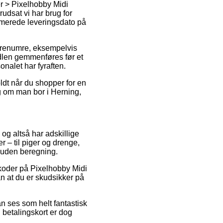
er > Pixelhobby Midi
udsat vi har brug for
timerede leveringsdato på
varenumre, eksempelvis
dlen gemmenføres før et
onalet har fyraften.
ldt når du shopper for en
g om man bor i Herning,
 og altså har adskillige
r – til piger og drenge,
t uden beregning.
atkoder på Pixelhobby Midi
n at du er skudsikker på
an ses som helt fantastisk
betalingskort er dog