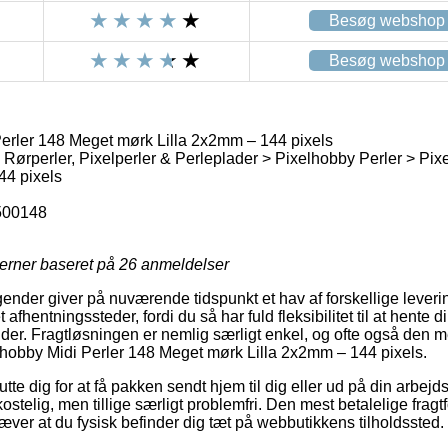
Besøg webshop
Besøg webshop
erler 148 Meget mørk Lilla 2x2mm – 144 pixels
 Rørperler, Pixelperler & Perleplader > Pixelhobby Perler > Pix
44 pixels
500148
jerner baseret på
26
anmeldelser
gender giver på nuværende tidspunkt et hav af forskellige leveri
 afhentningssteder, fordi du så har fuld fleksibilitet til at hente
nder. Fragtløsningen er nemlig særligt enkel, og ofte også den me
lhobby Midi Perler 148 Meget mørk Lilla 2x2mm – 144 pixels.
te dig for at få pakken sendt hjem til dig eller ud på din arbej
ostelig, men tillige særligt problemfri. Den mest betalelige fragt
ræver at du fysisk befinder dig tæt på webbutikkens tilholdssted.