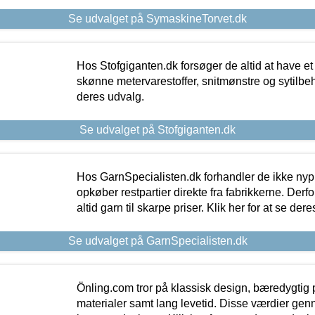
Se udvalget på SymaskineTorvet.dk
Hos Stofgiganten.dk forsøger de altid at have et
skønne metervarestoffer, snitmønstre og sytilbehø
deres udvalg.
Se udvalget på Stofgiganten.dk
Hos GarnSpecialisten.dk forhandler de ikke ny
opkøber restpartier direkte fra fabrikkerne. Derf
altid garn til skarpe priser. Klik her for at se der
Se udvalget på GarnSpecialisten.dk
Önling.com tror på klassisk design, bæredygtig p
materialer samt lang levetid. Disse værdier gen