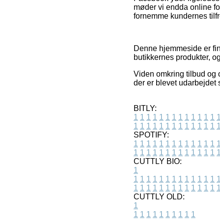
møder vi endda online for
fornemme kundernes tilf
Denne hjemmeside er fina
butikkernes produkter, o
Viden omkring tilbud og o
der er blevet udarbejdet 
BITLY:
1
1
1
1
1
1
1
1
1
1
1
1
1
1
1
1
1
1
1
1
1
1
1
1
1
1
SPOTIFY:
1
1
1
1
1
1
1
1
1
1
1
1
1
1
1
1
1
1
1
1
1
1
1
1
1
1
CUTTLY BIO:
1
1
1
1
1
1
1
1
1
1
1
1
1
1
1
1
1
1
1
1
1
1
1
1
1
1
1
CUTTLY OLD:
1
1
1
1
1
1
1
1
1
1
1