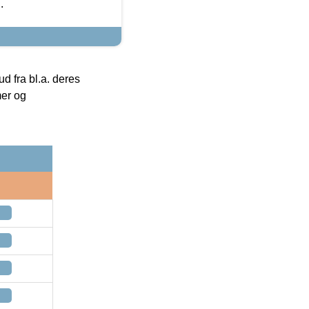
.
 fra bl.a. deres
mer og