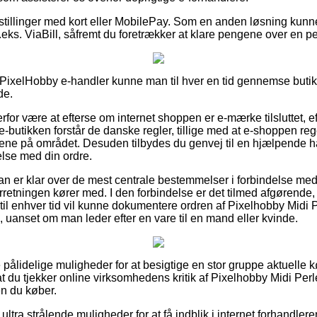
estillinger med kort eller MobilePay. Som en anden løsning kunn
eks. ViaBill, såfremt du foretrækker at klare pengene over en pe
ixelHobby e-handler kunne man til hver en tid gennemse butikk
de.
erfor være at efterse om internet shoppen er e-mærke tilsluttet, 
 e-butikken forstår de danske regler, tillige med at e-shoppen r
vene på området. Desuden tilbydes du genvej til en hjælpende h
else med din ordre.
an er klar over de mest centrale bestemmelser i forbindelse med
retningen kører med. I den forbindelse er det tilmed afgørende, 
n til enhver tid vil kunne dokumentere ordren af Pixelhobby Midi
 uanset om man leder efter en vare til en mand eller kvinde.
e pålidelige muligheder for at besigtige en stor gruppe aktuelle 
 at du tjekker online virksomhedens kritik af Pixelhobby Midi Per
n du køber.
ltra strålende muligheder for at få indblik i internet forhandleren