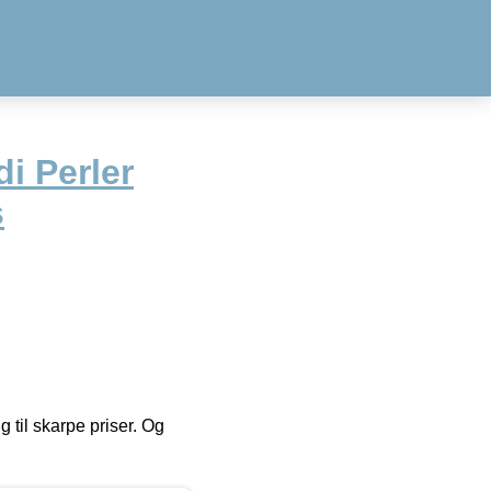
i Perler
s
g til skarpe priser. Og