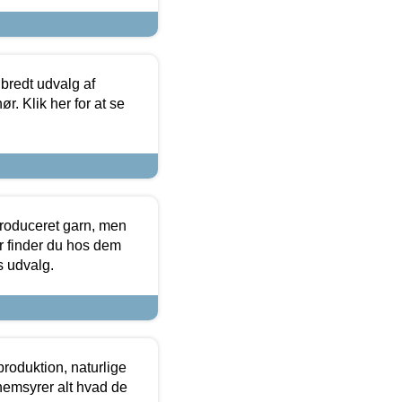
 bredt udvalg af
r. Klik her for at se
produceret garn, men
or finder du hos dem
es udvalg.
roduktion, naturlige
nemsyrer alt hvad de