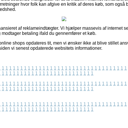
retninger hvor folk kan afgive en kritik af deres køb, som også b
redshed.
nsieret af reklameindtægter. Vi hjælper massevis af internet s
g modtager betaling ifald du gennemfører et køb.
nline shops opdateres tit, men vi ønsker ikke at blive stillet ansv
siden vi senest opdaterede websitets informationer.
1
1
1
1
1
1
1
1
1
1
1
1
1
1
1
1
1
1
1
1
1
1
1
1
1
1
1
1
1
1
1
1
1
1
1
1
1
1
1
1
1
1
1
1
1
1
1
1
1
1
1
1
1
1
1
1
1
1
1
1
1
1
1
1
1
1
1
1
1
1
1
1
1
1
1
1
1
1
1
1
1
1
1
1
1
1
1
1
1
1
1
1
1
1
1
1
1
1
1
1
1
1
1
1
1
1
1
1
1
1
1
1
1
1
1
1
1
1
1
1
1
1
1
1
1
1
1
1
1
1
1
1
1
1
1
1
1
1
1
1
1
1
1
1
1
1
1
1
1
1
1
1
1
1
1
1
1
1
1
1
1
1
1
1
1
1
1
1
1
1
1
1
1
1
1
1
1
1
1
1
1
1
1