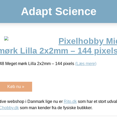
Adapt Science
Pixelhobby Mid
mørk Lilla 2x2mm – 144 pixel
148 Meget mørk Lilla 2x2mm – 144 pixels
(Læs mere)
Køb nu »
ive webshop i Danmark lige nu er
Rito.dk
som har et stort udval
Chobby.dk
som man kender fra de fysiske butikker.