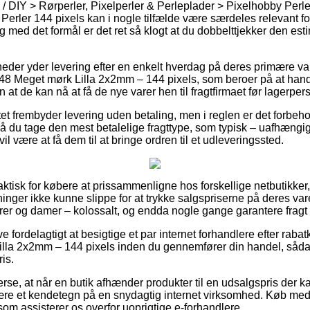
 / DIY > Rørperler, Pixelperler & Perleplader > Pixelhobby Perl
Perler 144 pixels kan i nogle tilfælde være særdeles relevant for
g med det formål er det ret så klogt at du dobbelttjekker den es
heder yder levering efter en enkelt hverdag på deres primære 
148 Meget mørk Lilla 2x2mm – 144 pixels, som beroer på at han
at de kan nå at få de nye varer hen til fragtfirmaet før lagerpers
tet frembyder levering uden betaling, men i reglen er det forbeho
 du tage den mest betalelige fragttype, som typisk – uafhængi
il være at få dem til at bringe ordren til et udleveringssted.
aktisk for købere at prissammenligne hos forskellige netbutikker,
inger ikke kunne slippe for at trykke salgspriserne på deres vare
rrer og damer – kolossalt, og endda nogle gange garantere frag
ve fordelagtigt at besigtige et par internet forhandlere efter rab
illa 2x2mm – 144 pixels inden du gennemfører din handel, såda
is.
erse, at når en butik afhænder produkter til en udsalgspris der k
ære et kendetegn på en snydagtig internet virksomhed. Køb med 
som assisterer os overfor uoprigtige e-forhandlere.