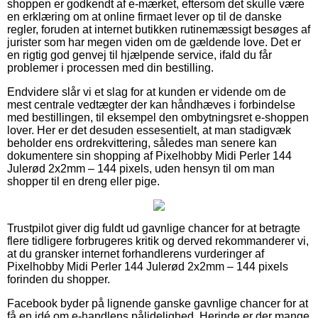
shoppen er godkendt af e-mærket, eftersom det skulle være
en erklæring om at online firmaet lever op til de danske
regler, foruden at internet butikken rutinemæssigt besøges af
jurister som har megen viden om de gældende love. Det er
en rigtig god genvej til hjælpende service, ifald du får
problemer i processen med din bestilling.
Endvidere slår vi et slag for at kunden er vidende om de
mest centrale vedtægter der kan håndhæves i forbindelse
med bestillingen, til eksempel den ombytningsret e-shoppen
lover. Her er det desuden essesentielt, at man stadigvæk
beholder ens ordrekvittering, således man senere kan
dokumentere sin shopping af Pixelhobby Midi Perler 144
Julerød 2x2mm – 144 pixels, uden hensyn til om man
shopper til en dreng eller pige.
Trustpilot giver dig fuldt ud gavnlige chancer for at betragte
flere tidligere forbrugeres kritik og derved rekommanderer vi,
at du gransker internet forhandlerens vurderinger af
Pixelhobby Midi Perler 144 Julerød 2x2mm – 144 pixels
forinden du shopper.
Facebook byder på lignende ganske gavnlige chancer for at
få en idé om e-handlens pålidelighed. Herinde er der mange