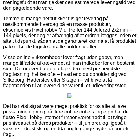
meningsfuldt at man tjekker den estimerede leveringstid ved
den pågældende vare.
Temmelig mange netbutikker tilsiger levering på
næstkommende hverdag på en masse produkter,
eksempelvis Pixelhobby Midi Perler 144 Julerød 2x2mm –
144 pixels, der dog er afhængig af at ordren lægges inden et
aftalt tidspunkt, sådan at de garanteret kan nå at få produktet
pakket før de logistikansatte holder fyraften.
Visse online virksomheder lover fragt uden gebyr, men i
mange tilfælde afkræver det at man indkøber for en bestemt
sum. Derudover burde du tage den mest prisbevidste
fragtløsning, hvilket ofte – hvad end du opholder sig ved
Silkeborg, Haderslev eller Skagen – vil blive at få
fragtmanden til at levere dine varer til et udleveringssted.
Det har vist sig at være meget praktisk for os alle at lave
prissammenligning på flere online outlets, og ergo har de
fleste PixelHobby internet firmaer været nødt til at tvinge
prisniveauet på deres produkter – til juniorer, og ligeså til
voksne – drastisk, og endda nogle gange byde på portofri
fragt.