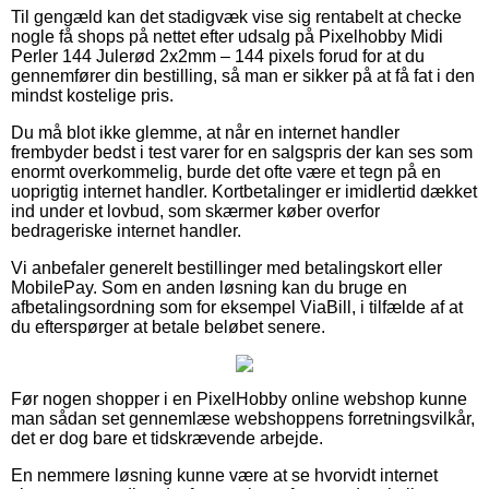
Til gengæld kan det stadigvæk vise sig rentabelt at checke
nogle få shops på nettet efter udsalg på Pixelhobby Midi
Perler 144 Julerød 2x2mm – 144 pixels forud for at du
gennemfører din bestilling, så man er sikker på at få fat i den
mindst kostelige pris.
Du må blot ikke glemme, at når en internet handler
frembyder bedst i test varer for en salgspris der kan ses som
enormt overkommelig, burde det ofte være et tegn på en
uoprigtig internet handler. Kortbetalinger er imidlertid dækket
ind under et lovbud, som skærmer køber overfor
bedrageriske internet handler.
Vi anbefaler generelt bestillinger med betalingskort eller
MobilePay. Som en anden løsning kan du bruge en
afbetalingsordning som for eksempel ViaBill, i tilfælde af at
du efterspørger at betale beløbet senere.
Før nogen shopper i en PixelHobby online webshop kunne
man sådan set gennemlæse webshoppens forretningsvilkår,
det er dog bare et tidskrævende arbejde.
En nemmere løsning kunne være at se hvorvidt internet