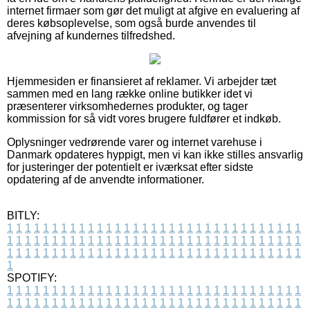
internet firmaer som gør det muligt at afgive en evaluering af
deres købsoplevelse, som også burde anvendes til
afvejning af kundernes tilfredshed.
Hjemmesiden er finansieret af reklamer. Vi arbejder tæt
sammen med en lang række online butikker idet vi
præsenterer virksomhedernes produkter, og tager
kommission for så vidt vores brugere fuldfører et indkøb.
Oplysninger vedrørende varer og internet varehuse i
Danmark opdateres hyppigt, men vi kan ikke stilles ansvarlig
for justeringer der potentielt er iværksat efter sidste
opdatering af de anvendte informationer.
BITLY:
1
1
1
1
1
1
1
1
1
1
1
1
1
1
1
1
1
1
1
1
1
1
1
1
1
1
1
1
1
1
1
1
1
1
1
1
1
1
1
1
1
1
1
1
1
1
1
1
1
1
1
1
1
1
1
1
1
1
1
1
1
1
1
1
1
1
1
1
1
1
1
1
1
1
1
1
1
1
1
1
1
1
1
1
1
1
1
1
1
1
1
1
1
1
1
1
1
1
1
1
SPOTIFY:
1
1
1
1
1
1
1
1
1
1
1
1
1
1
1
1
1
1
1
1
1
1
1
1
1
1
1
1
1
1
1
1
1
1
1
1
1
1
1
1
1
1
1
1
1
1
1
1
1
1
1
1
1
1
1
1
1
1
1
1
1
1
1
1
1
1