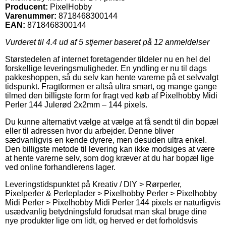
Producent:
PixelHobby
Varenummer:
8718468300144
EAN:
8718468300144
Vurderet til
4.4
ud af 5 stjerner baseret på
12
anmeldelser
Størstedelen af internet foretagender tildeler nu en hel del
forskellige leveringsmuligheder. En yndling er nu til dags
pakkeshoppen, så du selv kan hente varerne på et selvvalgt
tidspunkt. Fragtformen er altså ultra smart, og mange gange
tilmed den billigste form for fragt ved køb af Pixelhobby Midi
Perler 144 Julerød 2x2mm – 144 pixels.
Du kunne alternativt vælge at vælge at få sendt til din bopæl
eller til adressen hvor du arbejder. Denne bliver
sædvanligvis en kende dyrere, men desuden ultra enkel.
Den billigste metode til levering kan ikke modsiges at være
at hente varerne selv, som dog kræver at du har bopæl lige
ved online forhandlerens lager.
Leveringstidspunktet på Kreativ / DIY > Rørperler,
Pixelperler & Perleplader > Pixelhobby Perler > Pixelhobby
Midi Perler > Pixelhobby Midi Perler 144 pixels er naturligvis
usædvanlig betydningsfuld forudsat man skal bruge dine
nye produkter lige om lidt, og herved er det forholdsvis