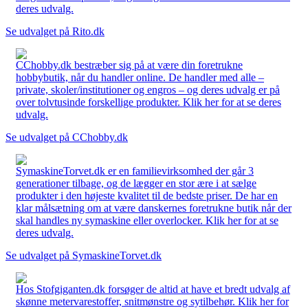
deres udvalg.
Se udvalget på Rito.dk
CChobby.dk bestræber sig på at være din foretrukne
hobbybutik, når du handler online. De handler med alle –
private, skoler/institutioner og engros – og deres udvalg er på
over tolvtusinde forskellige produkter. Klik her for at se deres
udvalg.
Se udvalget på CChobby.dk
SymaskineTorvet.dk er en familievirksomhed der går 3
generationer tilbage, og de lægger en stor ære i at sælge
produkter i den højeste kvalitet til de bedste priser. De har en
klar målsætning om at være danskernes foretrukne butik når der
skal handles ny symaskine eller overlocker. Klik her for at se
deres udvalg.
Se udvalget på SymaskineTorvet.dk
Hos Stofgiganten.dk forsøger de altid at have et bredt udvalg af
skønne metervarestoffer, snitmønstre og sytilbehør. Klik her for