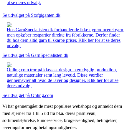
at se deres udvalg.
Se udvalget på Stofgiganten.dk
Hos GarnSpecialisten.dk forhandler de ikke nyproduceret garn,
men opkøber restpartier direkte fra fabrikkerne. Derfor finder
du hos dem altid garn til skarpe priser. Klik her for at se deres
udvalg.
Se udvalget på GarnSpecialisten.dk
Önling.com tror på klassisk design, bæredygtig produktion,
naturlige materialer samt lang levetid. Disse værdier
gennemsyrer alt hvad de laver og designer. Klik her for at se
deres udvalg.
Se udvalget på Önling.com
Vi har gennemgået de mest populære webshops og anmeldt dem
med stjerner fra 1 til 5 ud fra bl.a. deres prisniveau,
sortimentstørrelse, kundeservice, brugervenlighed, betingelser,
leveringsformer og betalingsmuligheder.