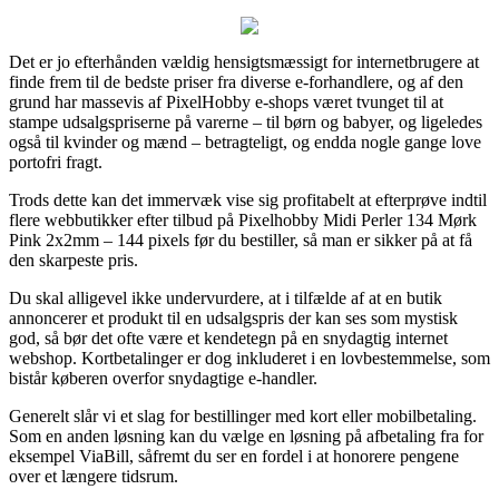
Det er jo efterhånden vældig hensigtsmæssigt for internetbrugere at
finde frem til de bedste priser fra diverse e-forhandlere, og af den
grund har massevis af PixelHobby e-shops været tvunget til at
stampe udsalgspriserne på varerne – til børn og babyer, og ligeledes
også til kvinder og mænd – betragteligt, og endda nogle gange love
portofri fragt.
Trods dette kan det immervæk vise sig profitabelt at efterprøve indtil
flere webbutikker efter tilbud på Pixelhobby Midi Perler 134 Mørk
Pink 2x2mm – 144 pixels før du bestiller, så man er sikker på at få
den skarpeste pris.
Du skal alligevel ikke undervurdere, at i tilfælde af at en butik
annoncerer et produkt til en udsalgspris der kan ses som mystisk
god, så bør det ofte være et kendetegn på en snydagtig internet
webshop. Kortbetalinger er dog inkluderet i en lovbestemmelse, som
bistår køberen overfor snydagtige e-handler.
Generelt slår vi et slag for bestillinger med kort eller mobilbetaling.
Som en anden løsning kan du vælge en løsning på afbetaling fra for
eksempel ViaBill, såfremt du ser en fordel i at honorere pengene
over et længere tidsrum.