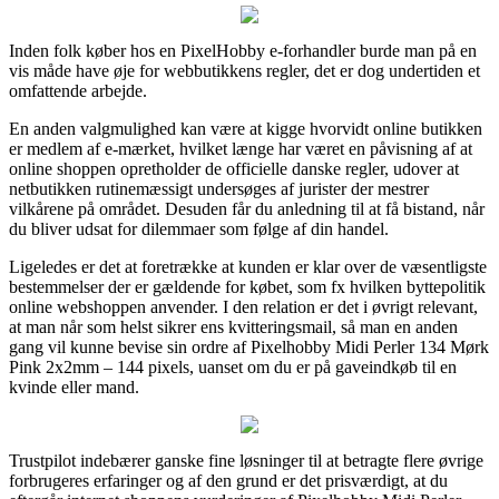
Inden folk køber hos en PixelHobby e-forhandler burde man på en
vis måde have øje for webbutikkens regler, det er dog undertiden et
omfattende arbejde.
En anden valgmulighed kan være at kigge hvorvidt online butikken
er medlem af e-mærket, hvilket længe har været en påvisning af at
online shoppen opretholder de officielle danske regler, udover at
netbutikken rutinemæssigt undersøges af jurister der mestrer
vilkårene på området. Desuden får du anledning til at få bistand, når
du bliver udsat for dilemmaer som følge af din handel.
Ligeledes er det at foretrække at kunden er klar over de væsentligste
bestemmelser der er gældende for købet, som fx hvilken byttepolitik
online webshoppen anvender. I den relation er det i øvrigt relevant,
at man når som helst sikrer ens kvitteringsmail, så man en anden
gang vil kunne bevise sin ordre af Pixelhobby Midi Perler 134 Mørk
Pink 2x2mm – 144 pixels, uanset om du er på gaveindkøb til en
kvinde eller mand.
Trustpilot indebærer ganske fine løsninger til at betragte flere øvrige
forbrugeres erfaringer og af den grund er det prisværdigt, at du