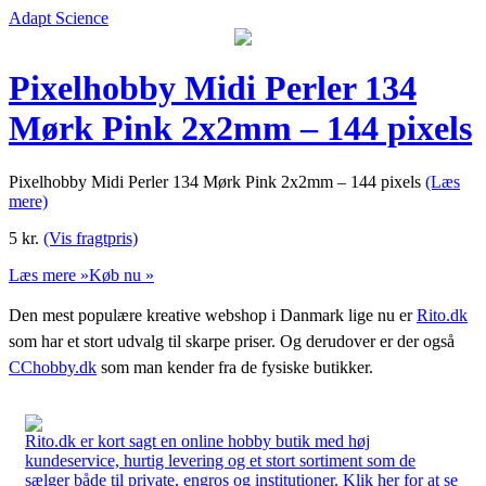
Adapt Science
Pixelhobby Midi Perler 134
Mørk Pink 2x2mm – 144 pixels
Pixelhobby Midi Perler 134 Mørk Pink 2x2mm – 144 pixels
(Læs
mere)
5
kr.
(Vis fragtpris)
Læs mere »
Køb nu »
Den mest populære kreative webshop i Danmark lige nu er
Rito.dk
som har et stort udvalg til skarpe priser. Og derudover er der også
CChobby.dk
som man kender fra de fysiske butikker.
Rito.dk er kort sagt en online hobby butik med høj
kundeservice, hurtig levering og et stort sortiment som de
sælger både til private, engros og institutioner. Klik her for at se