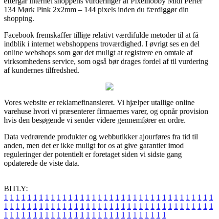
eftergår internet shoppens vurderinger af Pixelhobby Midi Perler
134 Mørk Pink 2x2mm – 144 pixels inden du færdiggør din
shopping.
Facebook fremskaffer tillige relativt værdifulde metoder til at få
indblik i internet webshoppens troværdighed. I øvrigt ses en del
online webshops som gør det muligt at registrere en omtale af
virksomhedens service, som også bør drages fordel af til vurdering
af kundernes tilfredshed.
Vores website er reklamefinansieret. Vi hjælper utallige online
varehuse hvori vi præsenterer firmaernes varer, og opnår provision
hvis den besøgende vi sender videre gennemfører en ordre.
Data vedrørende produkter og webbutikker ajourføres fra tid til
anden, men det er ikke muligt for os at give garantier imod
reguleringer der potentielt er foretaget siden vi sidste gang
opdaterede de viste data.
BITLY:
1
1
1
1
1
1
1
1
1
1
1
1
1
1
1
1
1
1
1
1
1
1
1
1
1
1
1
1
1
1
1
1
1
1
1
1
1
1
1
1
1
1
1
1
1
1
1
1
1
1
1
1
1
1
1
1
1
1
1
1
1
1
1
1
1
1
1
1
1
1
1
1
1
1
1
1
1
1
1
1
1
1
1
1
1
1
1
1
1
1
1
1
1
1
1
1
1
1
1
1