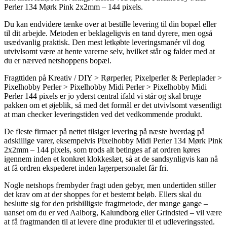
Perler 134 Mørk Pink 2x2mm – 144 pixels.
Du kan endvidere tænke over at bestille levering til din bopæl eller
til dit arbejde. Metoden er beklageligvis en tand dyrere, men også
usædvanlig praktisk. Den mest letkøbte leveringsmanér vil dog
utvivlsomt være at hente varerne selv, hvilket står og falder med at
du er nærved netshoppens bopæl.
Fragttiden på Kreativ / DIY > Rørperler, Pixelperler & Perleplader >
Pixelhobby Perler > Pixelhobby Midi Perler > Pixelhobby Midi
Perler 144 pixels er jo yderst central ifald vi står og skal bruge
pakken om et øjeblik, så med det formål er det utvivlsomt væsentligt
at man checker leveringstiden ved det vedkommende produkt.
De fleste firmaer på nettet tilsiger levering på næste hverdag på
adskillige varer, eksempelvis Pixelhobby Midi Perler 134 Mørk Pink
2x2mm – 144 pixels, som trods alt betinges af at ordren køres
igennem inden et konkret klokkeslæt, så at de sandsynligvis kan nå
at få ordren ekspederet inden lagerpersonalet får fri.
Nogle netshops frembyder fragt uden gebyr, men undertiden stiller
det krav om at der shoppes for et bestemt beløb. Ellers skal du
beslutte sig for den prisbilligste fragtmetode, der mange gange –
uanset om du er ved Aalborg, Kalundborg eller Grindsted – vil være
at få fragtmanden til at levere dine produkter til et udleveringssted.