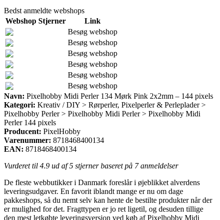
Bedst anmeldte webshops
Webshop
Stjerner
Link
Besøg webshop
Besøg webshop
Besøg webshop
Besøg webshop
Besøg webshop
Besøg webshop
Navn:
Pixelhobby Midi Perler 134 Mørk Pink 2x2mm – 144 pixels
Kategori:
Kreativ / DIY > Rørperler, Pixelperler & Perleplader >
Pixelhobby Perler > Pixelhobby Midi Perler > Pixelhobby Midi
Perler 144 pixels
Producent:
PixelHobby
Varenummer:
8718468400134
EAN:
8718468400134
Vurderet til
4.9
ud af 5 stjerner baseret på
7
anmeldelser
De fleste webbutikker i Danmark foreslår i øjeblikket alverdens
leveringsudgaver. En favorit iblandt mange er nu om dage
pakkeshops, så du nemt selv kan hente de bestilte produkter når der
er mulighed for det. Fragttypen er jo ret ligetil, og desuden tillige
den mest letkøbte leveringsversion ved køb af Pixelhobby Midi