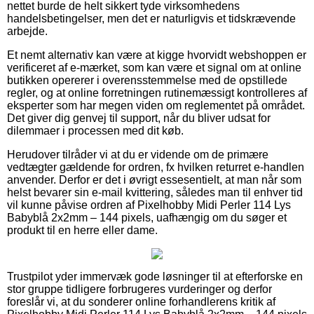
nettet burde de helt sikkert tyde virksomhedens
handelsbetingelser, men det er naturligvis et tidskrævende
arbejde.
Et nemt alternativ kan være at kigge hvorvidt webshoppen er
verificeret af e-mærket, som kan være et signal om at online
butikken opererer i overensstemmelse med de opstillede
regler, og at online forretningen rutinemæssigt kontrolleres af
eksperter som har megen viden om reglementet på området.
Det giver dig genvej til support, når du bliver udsat for
dilemmaer i processen med dit køb.
Herudover tilråder vi at du er vidende om de primære
vedtægter gældende for ordren, fx hvilken returret e-handlen
anvender. Derfor er det i øvrigt essesentielt, at man når som
helst bevarer sin e-mail kvittering, således man til enhver tid
vil kunne påvise ordren af Pixelhobby Midi Perler 114 Lys
Babyblå 2x2mm – 144 pixels, uafhængig om du søger et
produkt til en herre eller dame.
Trustpilot yder immervæk gode løsninger til at efterforske en
stor gruppe tidligere forbrugeres vurderinger og derfor
foreslår vi, at du sonderer online forhandlerens kritik af