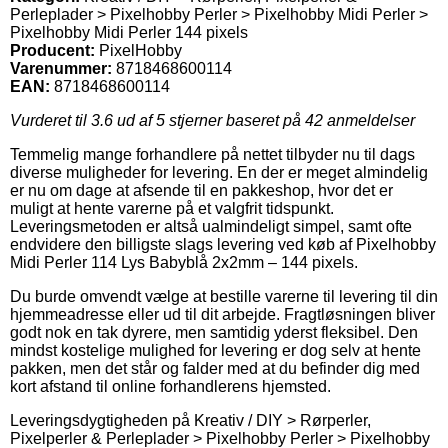
Perleplader > Pixelhobby Perler > Pixelhobby Midi Perler >
Pixelhobby Midi Perler 144 pixels
Producent:
PixelHobby
Varenummer:
8718468600114
EAN:
8718468600114
Vurderet til
3.6
ud af 5 stjerner baseret på
42
anmeldelser
Temmelig mange forhandlere på nettet tilbyder nu til dags
diverse muligheder for levering. En der er meget almindelig
er nu om dage at afsende til en pakkeshop, hvor det er
muligt at hente varerne på et valgfrit tidspunkt.
Leveringsmetoden er altså ualmindeligt simpel, samt ofte
endvidere den billigste slags levering ved køb af Pixelhobby
Midi Perler 114 Lys Babyblå 2x2mm – 144 pixels.
Du burde omvendt vælge at bestille varerne til levering til din
hjemmeadresse eller ud til dit arbejde. Fragtløsningen bliver
godt nok en tak dyrere, men samtidig yderst fleksibel. Den
mindst kostelige mulighed for levering er dog selv at hente
pakken, men det står og falder med at du befinder dig med
kort afstand til online forhandlerens hjemsted.
Leveringsdygtigheden på Kreativ / DIY > Rørperler,
Pixelperler & Perleplader > Pixelhobby Perler > Pixelhobby