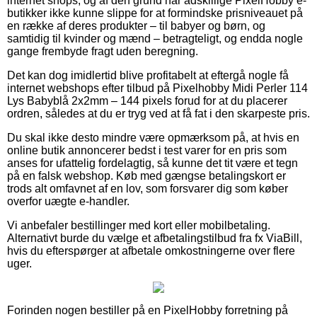
internet shops, og af den grund har adskillige PixelHobby e-
butikker ikke kunne slippe for at formindske prisniveauet på
en række af deres produkter – til babyer og børn, og
samtidig til kvinder og mænd – betragteligt, og endda nogle
gange frembyde fragt uden beregning.
Det kan dog imidlertid blive profitabelt at eftergå nogle få
internet webshops efter tilbud på Pixelhobby Midi Perler 114
Lys Babyblå 2x2mm – 144 pixels forud for at du placerer
ordren, således at du er tryg ved at få fat i den skarpeste pris.
Du skal ikke desto mindre være opmærksom på, at hvis en
online butik annoncerer bedst i test varer for en pris som
anses for ufattelig fordelagtig, så kunne det tit være et tegn
på en falsk webshop. Køb med gængse betalingskort er
trods alt omfavnet af en lov, som forsvarer dig som køber
overfor uægte e-handler.
Vi anbefaler bestillinger med kort eller mobilbetaling.
Alternativt burde du vælge et afbetalingstilbud fra fx ViaBill,
hvis du efterspørger at afbetale omkostningerne over flere
uger.
Forinden nogen bestiller på en PixelHobby forretning på