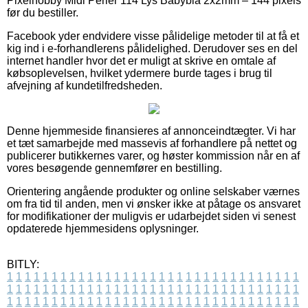
Pixelhobby Midi Perler 114 Lys Babyblå 2x2mm – 144 pixels
før du bestiller.
Facebook yder endvidere visse pålidelige metoder til at få et
kig ind i e-forhandlerens pålidelighed. Derudover ses en del
internet handler hvor det er muligt at skrive en omtale af
købsoplevelsen, hvilket ydermere burde tages i brug til
afvejning af kundetilfredsheden.
Denne hjemmeside finansieres af annonceindtægter. Vi har
et tæt samarbejde med massevis af forhandlere på nettet og
publicerer butikkernes varer, og høster kommission når en af
vores besøgende gennemfører en bestilling.
Orientering angående produkter og online selskaber værnes
om fra tid til anden, men vi ønsker ikke at påtage os ansvaret
for modifikationer der muligvis er udarbejdet siden vi senest
opdaterede hjemmesidens oplysninger.
BITLY:
1
1
1
1
1
1
1
1
1
1
1
1
1
1
1
1
1
1
1
1
1
1
1
1
1
1
1
1
1
1
1
1
1
1
1
1
1
1
1
1
1
1
1
1
1
1
1
1
1
1
1
1
1
1
1
1
1
1
1
1
1
1
1
1
1
1
1
1
1
1
1
1
1
1
1
1
1
1
1
1
1
1
1
1
1
1
1
1
1
1
1
1
1
1
1
1
1
1
1