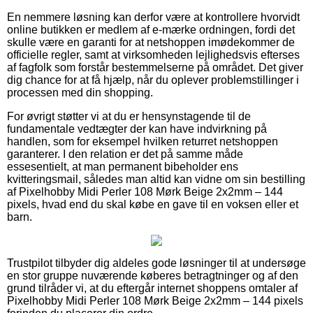
En nemmere løsning kan derfor være at kontrollere hvorvidt
online butikken er medlem af e-mærke ordningen, fordi det
skulle være en garanti for at netshoppen imødekommer de
officielle regler, samt at virksomheden lejlighedsvis efterses
af fagfolk som forstår bestemmelserne på området. Det giver
dig chance for at få hjælp, når du oplever problemstillinger i
processen med din shopping.
For øvrigt støtter vi at du er hensynstagende til de
fundamentale vedtægter der kan have indvirkning på
handlen, som for eksempel hvilken returret netshoppen
garanterer. I den relation er det på samme måde
essesentielt, at man permanent bibeholder ens
kvitteringsmail, således man altid kan vidne om sin bestilling
af Pixelhobby Midi Perler 108 Mørk Beige 2x2mm – 144
pixels, hvad end du skal købe en gave til en voksen eller et
barn.
Trustpilot tilbyder dig aldeles gode løsninger til at undersøge
en stor gruppe nuværende køberes betragtninger og af den
grund tilråder vi, at du eftergår internet shoppens omtaler af
Pixelhobby Midi Perler 108 Mørk Beige 2x2mm – 144 pixels