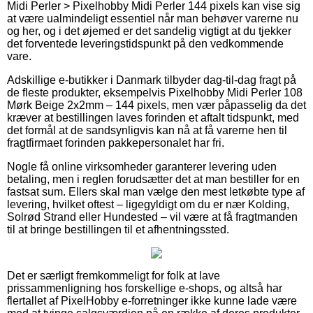
Midi Perler > Pixelhobby Midi Perler 144 pixels kan vise sig
at være ualmindeligt essentiel når man behøver varerne nu
og her, og i det øjemed er det sandelig vigtigt at du tjekker
det forventede leveringstidspunkt på den vedkommende
vare.
Adskillige e-butikker i Danmark tilbyder dag-til-dag fragt på
de fleste produkter, eksempelvis Pixelhobby Midi Perler 108
Mørk Beige 2x2mm – 144 pixels, men vær påpasselig da det
kræver at bestillingen laves forinden et aftalt tidspunkt, med
det formål at de sandsynligvis kan nå at få varerne hen til
fragtfirmaet forinden pakkepersonalet har fri.
Nogle få online virksomheder garanterer levering uden
betaling, men i reglen forudsætter det at man bestiller for en
fastsat sum. Ellers skal man vælge den mest letkøbte type af
levering, hvilket oftest – ligegyldigt om du er nær Kolding,
Solrød Strand eller Hundested – vil være at få fragtmanden
til at bringe bestillingen til et afhentningssted.
Det er særligt fremkommeligt for folk at lave
prissammenligning hos forskellige e-shops, og altså har
flertallet af PixelHobby e-forretninger ikke kunne lade være