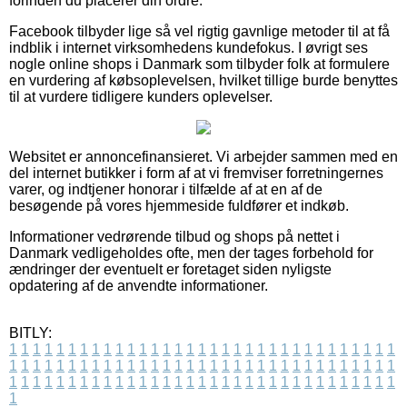
forinden du placerer din ordre.
Facebook tilbyder lige så vel rigtig gavnlige metoder til at få
indblik i internet virksomhedens kundefokus. I øvrigt ses
nogle online shops i Danmark som tilbyder folk at formulere
en vurdering af købsoplevelsen, hvilket tillige burde benyttes
til at vurdere tidligere kunders oplevelser.
Websitet er annoncefinansieret. Vi arbejder sammen med en
del internet butikker i form af at vi fremviser forretningernes
varer, og indtjener honorar i tilfælde af at en af de
besøgende på vores hjemmeside fuldfører et indkøb.
Informationer vedrørende tilbud og shops på nettet i
Danmark vedligeholdes ofte, men der tages forbehold for
ændringer der eventuelt er foretaget siden nyligste
opdatering af de anvendte informationer.
BITLY:
1
1
1
1
1
1
1
1
1
1
1
1
1
1
1
1
1
1
1
1
1
1
1
1
1
1
1
1
1
1
1
1
1
1
1
1
1
1
1
1
1
1
1
1
1
1
1
1
1
1
1
1
1
1
1
1
1
1
1
1
1
1
1
1
1
1
1
1
1
1
1
1
1
1
1
1
1
1
1
1
1
1
1
1
1
1
1
1
1
1
1
1
1
1
1
1
1
1
1
1