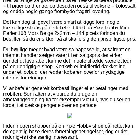
med at tvinge salgsværdien på en række af deres produkter
– til piger og drenge, og desuden også til voksne – kolossalt,
og endda nogle gange frembyde fragtfri levering.
Det kan dog alligevel være smart at kigge forbi nogle
forskellige shops på nettet efter tilbud på Pixelhobby Midi
Perler 108 Mørk Beige 2x2mm – 144 pixels forinden du
bestiller, så du er sikker på at skaffe sig den prisbilligste pris.
Du bør lige meget hvad være så påpasselig, at såfremt en
internet handler sælger varer til en salgspris der virker
uendeligt favorabel, kunne det i nogle tilfælde være et tegn
på en uoprigtig e-shop. Kortkøb er imidlertid dækket ind
under et lovbud, der redder køberen overfor snydagtige
internet forretninger.
Vi anbefaler generelt kortbestillinger eller betalinger med
mobilen. Som alternativ burde du bruge en
afbetalingsordning fra for eksempel ViaBill, hvis du ser en
fordel i at dække pengene over en periode.
Inden nogen shopper på en PixelHobby shop på nettet kan
de egentlig bese deres forretningsbetingelser, dog er det
naturligvis ikke særlig interessant.