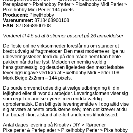
Perleplader > Pixelhobby Perler > Pixelhobby Midi Perler >
Pixelhobby Midi Perler 144 pixels
Producent:
PixelHobby
Varenummer:
8718468900108
EAN:
8718468900108
Vurderet til
4.5
ud af 5 stjerner baseret på
26
anmeldelser
De fleste online virksomheder foreslår nu om stunder et
bredt udvalg af fragtmetoder. Den mest moderne er lige nu
udleveringssteder, fordi du på den måde nemt kan hente
pakken når du har lyst. Metoden er nemlig vældig
hensigtsmæssig, og desuden ligeledes den mest letkøbte
leveringsudgave ved køb af Pixelhobby Midi Perler 108
Mørk Beige 2x2mm – 144 pixels.
Du burde omvendt udse dig at vælge udbringning til din
lejlighed eller til hvor du arbejder. Leveringsformen viser sig
som regel en anelse dyrere, men endda vældig
uproblematisk. Den billigste leveringsmåde vil dog altid vise
sig at være at hente produkterne selv, men det kræver at du
har bopæl i kort afstand af e-forhandlerens tilholdssted.
Antal dages levering på Kreativ / DIY > Rørperler,
Pixelperler & Perleplader > Pixelhobby Perler > Pixelhobby