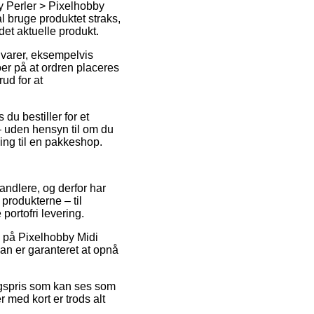
by Perler > Pixelhobby
al bruge produktet straks,
det aktuelle produkt.
 varer, eksempelvis
r på at ordren placeres
rud for at
du bestiller for et
– uden hensyn til om du
ing til en pakkeshop.
andlere, og derfor har
produkterne – til
portofri levering.
ud på Pixelhobby Midi
an er garanteret at opnå
lgspris som kan ses som
r med kort er trods alt