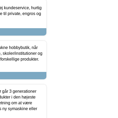
øj kundeservice, hurtig
 til private, engros og
ukne hobbybutik, når
 skoler/institutioner og
forskellige produkter.
 går 3 generationer
dukter i den højeste
sætning om at være
s ny symaskine eller