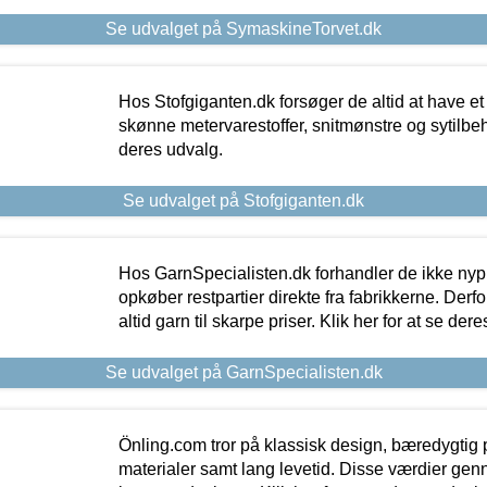
Se udvalget på SymaskineTorvet.dk
Hos Stofgiganten.dk forsøger de altid at have et
skønne metervarestoffer, snitmønstre og sytilbehø
deres udvalg.
Se udvalget på Stofgiganten.dk
Hos GarnSpecialisten.dk forhandler de ikke ny
opkøber restpartier direkte fra fabrikkerne. Derf
altid garn til skarpe priser. Klik her for at se der
Se udvalget på GarnSpecialisten.dk
Önling.com tror på klassisk design, bæredygtig p
materialer samt lang levetid. Disse værdier gen