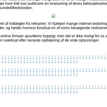
nger hvor folk kan publicere en evaluering af deres købsopleve
kundetilfredsheden.
eret af indtægter fra reklamer. Vi hjælper mange internet websho
r, og høster honorar forudsat en af vores besøgende realiserer
nline firmaer ajourføres hyppigt, men det er ikke muligt for os 
r iværksat efter seneste opdatering af de viste oplysninger.
1
1
1
1
1
1
1
1
1
1
1
1
1
1
1
1
1
1
1
1
1
1
1
1
1
1
1
1
1
1
1
1
1
1
1
1
1
1
1
1
1
1
1
1
1
1
1
1
1
1
1
1
1
1
1
1
1
1
1
1
1
1
1
1
1
1
1
1
1
1
1
1
1
1
1
1
1
1
1
1
1
1
1
1
1
1
1
1
1
1
1
1
1
1
1
1
1
1
1
1
1
1
1
1
1
1
1
1
1
1
1
1
1
1
1
1
1
1
1
1
1
1
1
1
1
1
1
1
1
1
1
1
1
1
1
1
1
1
1
1
1
1
1
1
1
1
1
1
1
1
1
1
1
1
1
1
1
1
1
1
1
1
1
1
1
1
1
1
1
1
1
1
1
1
1
1
1
1
1
1
1
1
1