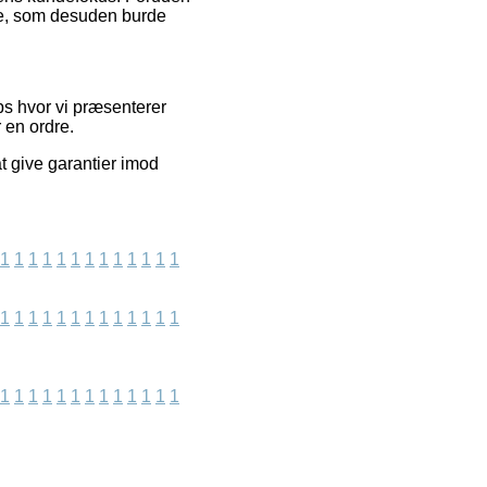
lse, som desuden burde
ps hvor vi præsenterer
 en ordre.
at give garantier imod
1
1
1
1
1
1
1
1
1
1
1
1
1
1
1
1
1
1
1
1
1
1
1
1
1
1
1
1
1
1
1
1
1
1
1
1
1
1
1