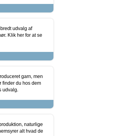
 bredt udvalg af
r. Klik her for at se
produceret garn, men
or finder du hos dem
es udvalg.
roduktion, naturlige
nemsyrer alt hvad de