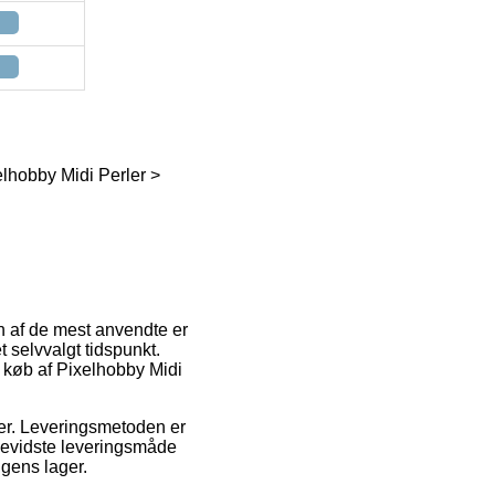
elhobby Midi Perler >
En af de mest anvendte er
et selvvalgt tidspunkt.
d køb af Pixelhobby Midi
ejder. Leveringsmetoden er
bevidste leveringsmåde
ngens lager.