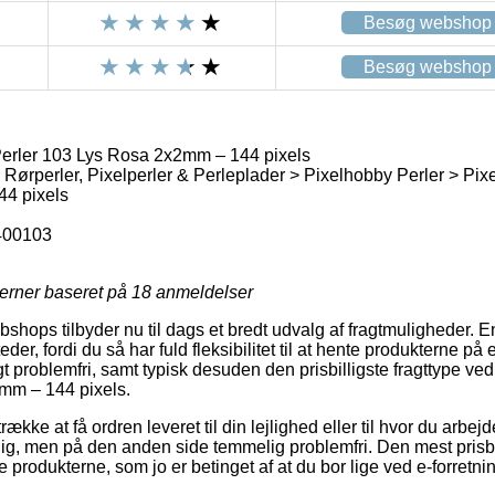
Besøg webshop
Besøg webshop
erler 103 Lys Rosa 2x2mm – 144 pixels
 Rørperler, Pixelperler & Perleplader > Pixelhobby Perler > Pix
44 pixels
400103
jerner baseret på
18
anmeldelser
bshops tilbyder nu til dags et bredt udvalg af fragtmuligheder. 
der, fordi du så har fuld fleksibilitet til at hente produkterne på 
t problemfri, samt typisk desuden den prisbilligste fragttype ve
mm – 144 pixels.
række at få ordren leveret til din lejlighed eller til hvor du arb
lig, men på den anden side temmelig problemfri. Den mest pris
e produkterne, som jo er betinget af at du bor lige ved e-forretni