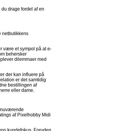
 du drage fordel af en
e netbutikkens
 være et sympol på at e-
som behersker
u oplever dilemmaer med
r der kan influere på
elation er det samtidig
dne bestillingen af
herre eller dame.
ke nuværende
atings af Pixelhobby Midi
kkens kundefokus. Foruden