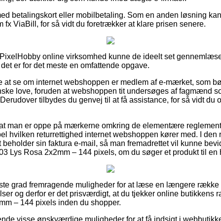
 med betalingskort eller mobilbetaling. Som en anden løsning kan
fx ViaBill, for så vidt du foretrækker at klare prisen senere.
n PixelHobby online virksomhed kunne de ideelt set gennemlæs
det er for det meste en omfattende opgave.
re at se om internet webshoppen er medlem af e-mærket, som bør
anske love, foruden at webshoppen tit undersøges af fagmænd 
Derudover tilbydes du genvej til at få assistance, for så vidt d
t at man er oppe på mærkerne omkring de elementære reglemente
l hvilken returrettighed internet webshoppen kører med. I den r
 beholder sin faktura e-mail, så man fremadrettet vil kunne bevi
03 Lys Rosa 2x2mm – 144 pixels, om du søger et produkt til en 
øjeste grad fremragende muligheder for at læse en længere ræk
 og derfor er det prisværdigt, at du tjekker online butikkens r
mm – 144 pixels inden du shopper.
arende visse ønskværdige muligheder for at få indsigt i webbuti