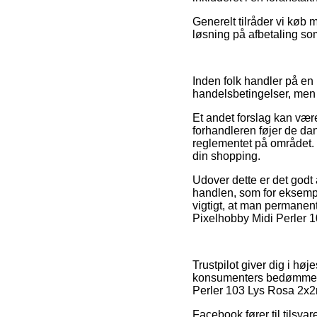
Generelt tilråder vi køb
løsning på afbetaling som 
Inden folk handler på e
handelsbetingelser, men 
Et andet forslag kan væ
forhandleren føjer de d
reglementet på området. 
din shopping.
Udover dette er det god
handlen, som for eksempe
vigtigt, at man permanent
Pixelhobby Midi Perler 1
Trustpilot giver dig i h
konsumenters bedømmelser
Perler 103 Lys Rosa 2x2
Facebook fører til tilsv