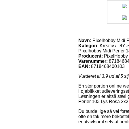
Navn:
Pixelhobby Midi P
Kategori:
Kreativ / DIY >
Pixelhobby Midi Perler 1
Producent:
PixelHobby
Varenummer:
8718468
EAN:
8718468400103
Vurderet til
3.9
ud af 5 st
En stor portion online we
i øjeblikket udleveringsste
Løsningen er altså særlig
Perler 103 Lys Rosa 2x2
Du burde lige så vel foret
ofte en tak mere bekoste
er utvivlsomt selv at hent