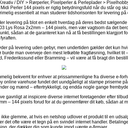
Kreativ / DIY > Rørperler, Pixelperler & Perleplader > Pixelhob
Midi Perler 144 pixels er rigtig betydningsfuld når du står og sk
rimelig essentielt at man studerer tidshorisonten for levering på 
er levering på blot en enkelt hverdag på deres bedst sælgende
103 Lys Rosa 2x2mm – 144 pixels, men vær vagtsom da det beroe
punkt, sådan at de garanteret kan nå at få bestillingen klargjort fo
fyraften.
der på levering uden gebyr, men undertiden gælder det kun hvis 
 burde man overveje den mest letkøbte fragtløsning, hvilket tit 
 Frederikssund eller Bramming – vil være at få bragt din bestill
mmelig bekvemt for enhver at prissammenligne fra diverse e-forh
by online varehuse fundet det uundgåeligt at stampe priserne på 
vinder og mænd – eftertrykkeligt, og endda nogle gange frembyde 
ive gavnligt at inspicere diverse internet foretagender efter tilb
m – 144 pixels forud for at du gennemfører dit køb, sådan at m
ikke glemme, at hvis en netshop udlover et produkt til en udsa
 er det ofte være et tegn på en svindel internet handler. Betalinge
ltning, der dækker dig som kunde imod uægte e-firmaer.