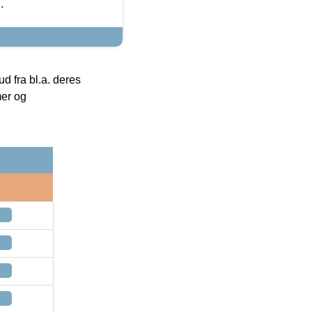
.
 fra bl.a. deres
mer og