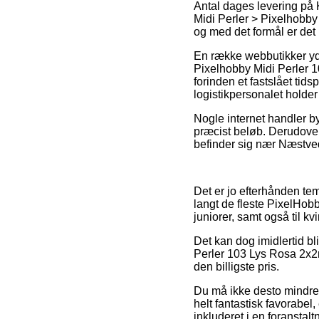
Antal dages levering på 
Midi Perler > Pixelhobby 
og med det formål er det 
En række webbutikker yd
Pixelhobby Midi Perler 
forinden et fastslået tids
logistikpersonalet holder 
Nogle internet handler by
præcist beløb. Derudover
befinder sig nær Næstved,
Det er jo efterhånden te
langt de fleste PixelHob
juniorer, samt også til k
Det kan dog imidlertid bl
Perler 103 Lys Rosa 2x2m
den billigste pris.
Du må ikke desto mindre 
helt fantastisk favorabel,
inkluderet i en foransta