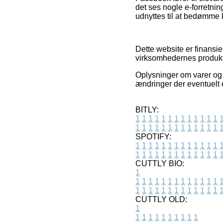
det ses nogle e-forretni
udnyttes til at bedømme 
Dette website er finansi
virksomhedernes produkte
Oplysninger om varer og o
ændringer der eventuelt e
BITLY:
1
1
1
1
1
1
1
1
1
1
1
1
1
1
1
1
1
1
1
1
1
1
1
1
1
1
SPOTIFY:
1
1
1
1
1
1
1
1
1
1
1
1
1
1
1
1
1
1
1
1
1
1
1
1
1
1
CUTTLY BIO:
1
1
1
1
1
1
1
1
1
1
1
1
1
1
1
1
1
1
1
1
1
1
1
1
1
1
1
CUTTLY OLD:
1
1
1
1
1
1
1
1
1
1
1