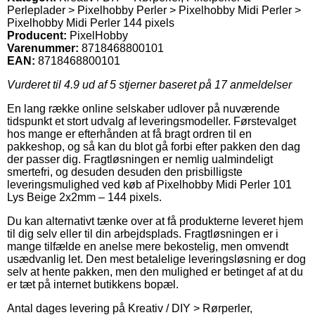
Perleplader > Pixelhobby Perler > Pixelhobby Midi Perler >
Pixelhobby Midi Perler 144 pixels
Producent:
PixelHobby
Varenummer:
8718468800101
EAN:
8718468800101
Vurderet til
4.9
ud af 5 stjerner baseret på
17
anmeldelser
En lang række online selskaber udlover på nuværende
tidspunkt et stort udvalg af leveringsmodeller. Førstevalget
hos mange er efterhånden at få bragt ordren til en
pakkeshop, og så kan du blot gå forbi efter pakken den dag
der passer dig. Fragtløsningen er nemlig ualmindeligt
smertefri, og desuden desuden den prisbilligste
leveringsmulighed ved køb af Pixelhobby Midi Perler 101
Lys Beige 2x2mm – 144 pixels.
Du kan alternativt tænke over at få produkterne leveret hjem
til dig selv eller til din arbejdsplads. Fragtløsningen er i
mange tilfælde en anelse mere bekostelig, men omvendt
usædvanlig let. Den mest betalelige leveringsløsning er dog
selv at hente pakken, men den mulighed er betinget af at du
er tæt på internet butikkens bopæl.
Antal dages levering på Kreativ / DIY > Rørperler,