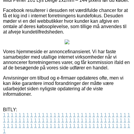
Midi Perler 101 Lys Beige 2x2mm – 144 pixels før du køber.
Facebook resulterer i desuden ret værdifulde chancer for at
få et kig ind i internet forretningens kundefokus. Desuden
møder vi en del webbutikker hvor kunder kan afgive en
omtale af deres købsoplevelse, som tillige må anvendes til
at afveje kundetilfredsheden.
Vores hjemmeside er annoncefinansieret. Vi har faste
samarbejder med utallige internet virksomheder når vi
annoncerer forretningernes varer, og får kommission ifald en
af de besøgende på vores side udfører en handel.
Anvisninger om tilbud og e-firmaer opdateres ofte, men vi
kan ikke garantere imod forandringer der måtte være
udarbejdet siden nyligste opdatering af de viste
informationer.
BITLY:
1
1
1
1
1
1
1
1
1
1
1
1
1
1
1
1
1
1
1
1
1
1
1
1
1
1
1
1
1
1
1
1
1
1
1
1
1
1
1
1
1
1
1
1
1
1
1
1
1
1
1
1
1
1
1
1
1
1
1
1
1
1
1
1
1
1
1
1
1
1
1
1
1
1
1
1
1
1
1
1
1
1
1
1
1
1
1
1
1
1
1
1
1
1
1
1
1
1
1
1