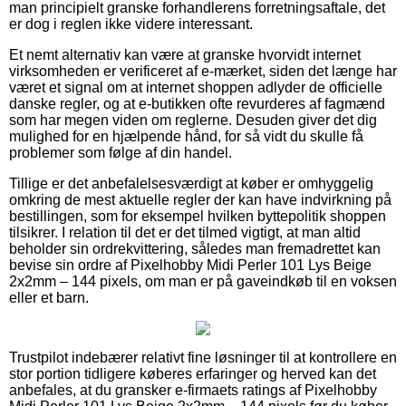
man principielt granske forhandlerens forretningsaftale, det
er dog i reglen ikke videre interessant.
Et nemt alternativ kan være at granske hvorvidt internet
virksomheden er verificeret af e-mærket, siden det længe har
været et signal om at internet shoppen adlyder de officielle
danske regler, og at e-butikken ofte revurderes af fagmænd
som har megen viden om reglerne. Desuden giver det dig
mulighed for en hjælpende hånd, for så vidt du skulle få
problemer som følge af din handel.
Tillige er det anbefalelsesværdigt at køber er omhyggelig
omkring de mest aktuelle regler der kan have indvirkning på
bestillingen, som for eksempel hvilken byttepolitik shoppen
tilsikrer. I relation til det er det tilmed vigtigt, at man altid
beholder sin ordrekvittering, således man fremadrettet kan
bevise sin ordre af Pixelhobby Midi Perler 101 Lys Beige
2x2mm – 144 pixels, om man er på gaveindkøb til en voksen
eller et barn.
Trustpilot indebærer relativt fine løsninger til at kontrollere en
stor portion tidligere køberes erfaringer og herved kan det
anbefales, at du gransker e-firmaets ratings af Pixelhobby