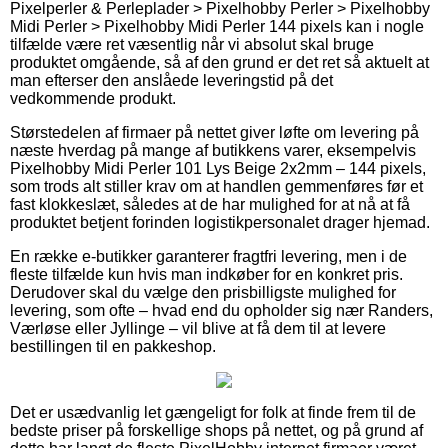
Pixelperler & Perleplader > Pixelhobby Perler > Pixelhobby
Midi Perler > Pixelhobby Midi Perler 144 pixels kan i nogle
tilfælde være ret væsentlig når vi absolut skal bruge
produktet omgående, så af den grund er det ret så aktuelt at
man efterser den anslåede leveringstid på det
vedkommende produkt.
Størstedelen af firmaer på nettet giver løfte om levering på
næste hverdag på mange af butikkens varer, eksempelvis
Pixelhobby Midi Perler 101 Lys Beige 2x2mm – 144 pixels,
som trods alt stiller krav om at handlen gemmenføres før et
fast klokkeslæt, således at de har mulighed for at nå at få
produktet betjent forinden logistikpersonalet drager hjemad.
En række e-butikker garanterer fragtfri levering, men i de
fleste tilfælde kun hvis man indkøber for en konkret pris.
Derudover skal du vælge den prisbilligste mulighed for
levering, som ofte – hvad end du opholder sig nær Randers,
Værløse eller Jyllinge – vil blive at få dem til at levere
bestillingen til en pakkeshop.
Det er usædvanlig let gængeligt for folk at finde frem til de
bedste priser på forskellige shops på nettet, og på grund af