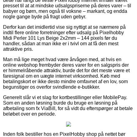
dette har langt de fleste PixelHobby internet firmaer været
presset til at at mindske udsalgspriserne på deres varer – til
babyer og børn, men også til voksne – markant, og endda
nogle gange byde på fragt uden gebyr.
Derfor kan det imidlertid vise sig nyttigt at se nærmere på
indtil flere online forretninger efter udsalg på Pixelhobby
Midi Perler 101 Lys Beige 2x2mm – 144 pixels før du
handler, sådan at man ikke er i tvivl om at få den mest
attraktive pris.
Man må lige meget hvad være årvågen med, at hvis en
online webshop frembyder deres varer for en salgspris der
er himmelråbende attraktiv, burde det for det meste være et
faresignal om en uægte internet virksomhed. Køb med
betalingskort er ikke desto mindre omfavnet af en lov, som
begunstiger os overfor svindlende e-butikker.
Generelt slår vi et slag for kortbestillinger eller MobilePay.
Som en anden løsning burde du bruge en løsning på
afbetaling som fx ViaBill, for så vidt du efterspørger at betale
beløbet over en periode.
Inden folk bestiller hos en PixelHobby shop på nettet bør