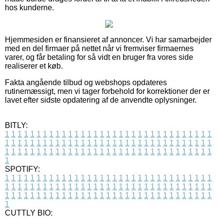
hos kunderne.
Hjemmesiden er finansieret af annoncer. Vi har samarbejder
med en del firmaer på nettet når vi fremviser firmaernes
varer, og får betaling for så vidt en bruger fra vores side
realiserer et køb.
Fakta angående tilbud og webshops opdateres
rutinemæssigt, men vi tager forbehold for korrektioner der er
lavet efter sidste opdatering af de anvendte oplysninger.
BITLY:
1
1
1
1
1
1
1
1
1
1
1
1
1
1
1
1
1
1
1
1
1
1
1
1
1
1
1
1
1
1
1
1
1
1
1
1
1
1
1
1
1
1
1
1
1
1
1
1
1
1
1
1
1
1
1
1
1
1
1
1
1
1
1
1
1
1
1
1
1
1
1
1
1
1
1
1
1
1
1
1
1
1
1
1
1
1
1
1
1
1
1
1
1
1
1
1
1
1
1
1
SPOTIFY:
1
1
1
1
1
1
1
1
1
1
1
1
1
1
1
1
1
1
1
1
1
1
1
1
1
1
1
1
1
1
1
1
1
1
1
1
1
1
1
1
1
1
1
1
1
1
1
1
1
1
1
1
1
1
1
1
1
1
1
1
1
1
1
1
1
1
1
1
1
1
1
1
1
1
1
1
1
1
1
1
1
1
1
1
1
1
1
1
1
1
1
1
1
1
1
1
1
1
1
1
CUTTLY BIO: