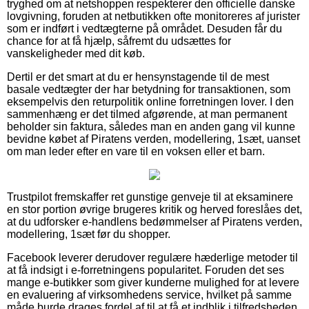
tryghed om at netshoppen respekterer den officielle danske
lovgivning, foruden at netbutikken ofte monitoreres af jurister
som er indført i vedtægterne på området. Desuden får du
chance for at få hjælp, såfremt du udsættes for
vanskeligheder med dit køb.
Dertil er det smart at du er hensynstagende til de mest
basale vedtægter der har betydning for transaktionen, som
eksempelvis den returpolitik online forretningen lover. I den
sammenhæng er det tilmed afgørende, at man permanent
beholder sin faktura, således man en anden gang vil kunne
bevidne købet af Piratens verden, modellering, 1sæt, uanset
om man leder efter en vare til en voksen eller et barn.
Trustpilot fremskaffer ret gunstige genveje til at eksaminere
en stor portion øvrige brugeres kritik og herved foreslåes det,
at du udforsker e-handlens bedømmelser af Piratens verden,
modellering, 1sæt før du shopper.
Facebook leverer derudover regulære hæderlige metoder til
at få indsigt i e-forretningens popularitet. Foruden det ses
mange e-butikker som giver kunderne mulighed for at levere
en evaluering af virksomhedens service, hvilket på samme
måde burde drages fordel af til at få et indblik i tilfredsheden