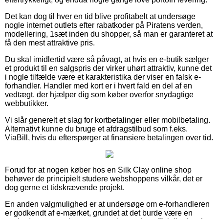
Det kan dog til hver en tid blive profitabelt at undersøge
nogle internet outlets efter rabatkoder på Piratens verden,
modellering, 1sæt inden du shopper, så man er garanteret at
få den mest attraktive pris.
Du skal imidlertid være så påvagt, at hvis en e-butik sælger
et produkt til en salgspris der virker uhørt attraktiv, kunne det
i nogle tilfælde være et karakteristika der viser en falsk e-
forhandler. Handler med kort er i hvert fald en del af en
vedtægt, der hjælper dig som køber overfor snydagtige
webbutikker.
Vi slår generelt et slag for kortbetalinger eller mobilbetaling.
Alternativt kunne du bruge et afdragstilbud som f.eks.
ViaBill, hvis du efterspørger at finansiere betalingen over tid.
Forud for at nogen køber hos en Silk Clay online shop
behøver de principielt studere webshoppens vilkår, det er
dog gerne et tidskrævende projekt.
En anden valgmulighed er at undersøge om e-forhandleren
er godkendt af e-mærket, grundet at det burde være en