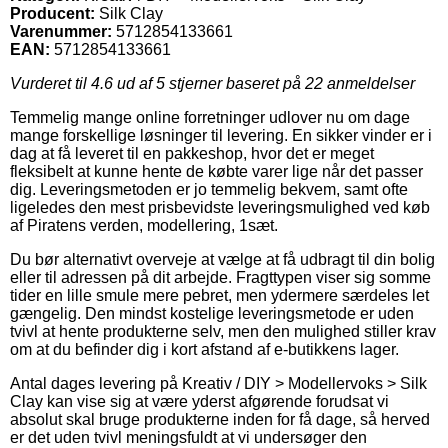
Producent:
Silk Clay
Varenummer:
5712854133661
EAN:
5712854133661
Vurderet til
4.6
ud af 5 stjerner baseret på
22
anmeldelser
Temmelig mange online forretninger udlover nu om dage
mange forskellige løsninger til levering. En sikker vinder er i
dag at få leveret til en pakkeshop, hvor det er meget
fleksibelt at kunne hente de købte varer lige når det passer
dig. Leveringsmetoden er jo temmelig bekvem, samt ofte
ligeledes den mest prisbevidste leveringsmulighed ved køb
af Piratens verden, modellering, 1sæt.
Du bør alternativt overveje at vælge at få udbragt til din bolig
eller til adressen på dit arbejde. Fragttypen viser sig somme
tider en lille smule mere pebret, men ydermere særdeles let
gængelig. Den mindst kostelige leveringsmetode er uden
tvivl at hente produkterne selv, men den mulighed stiller krav
om at du befinder dig i kort afstand af e-butikkens lager.
Antal dages levering på Kreativ / DIY > Modellervoks > Silk
Clay kan vise sig at være yderst afgørende forudsat vi
absolut skal bruge produkterne inden for få dage, så herved
er det uden tvivl meningsfuldt at vi undersøger den