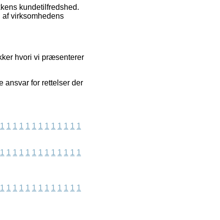
ikkens kundetilfredshed.
ng af virksomhedens
kker hvori vi præsenterer
e ansvar for rettelser der
1
1
1
1
1
1
1
1
1
1
1
1
1
1
1
1
1
1
1
1
1
1
1
1
1
1
1
1
1
1
1
1
1
1
1
1
1
1
1