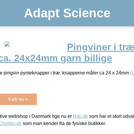
Adapt Science
Pingviner i tr
ca. 24x24mm garn billige
 pingvin pynteknapper i træ. knapperne måler ca 24 x 24mm
(
Køb nu »
ive webshop i Danmark lige nu er
Rito.dk
som har et stort udval
Chobby.dk
som man kender fra de fysiske butikker.