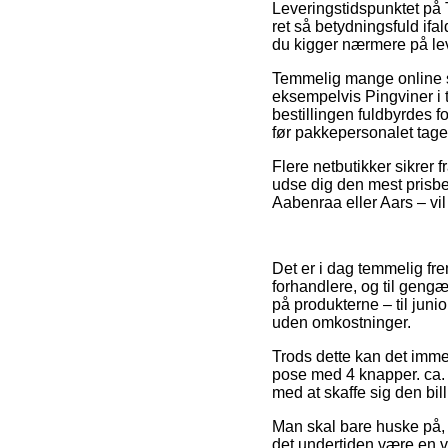
Leveringstidspunktet på 
ret så betydningsfuld ifal
du kigger nærmere på lev
Temmelig mange online 
eksempelvis Pingviner i 
bestillingen fuldbyrdes f
før pakkepersonalet tage
Flere netbutikker sikrer 
udse dig den mest prisbe
Aabenraa eller Aars – vil 
Det er i dag temmelig fr
forhandlere, og til gengæ
på produkterne – til juni
uden omkostninger.
Trods dette kan det immer
pose med 4 knapper. ca. 
med at skaffe sig den bill
Man skal bare huske på, a
det undertiden være en v