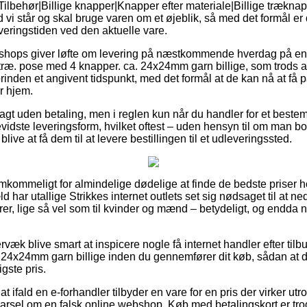
Tilbehør|Billige knapper|Knapper efter materiale|Billige træknap
d vi står og skal bruge varen om et øjeblik, så med det formål er d
eringstiden ved den aktuelle vare.
shops giver løfte om levering på næstkommende hverdag på e
træ. pose med 4 knapper. ca. 24x24mm garn billige, som trods a
orinden et angivent tidspunkt, med det formål at de kan nå at få p
r hjem.
fragt uden betaling, men i reglen kun når du handler for et best
vidste leveringsform, hvilket oftest – uden hensyn til om man bo
blive at få dem til at levere bestillingen til et udleveringssted.
emkommeligt for almindelige dødelige at finde de bedste priser h
ld har utallige Strikkes internet outlets set sig nødsaget til at
orer, lige så vel som til kvinder og mænd – betydeligt, og endda
væk blive smart at inspicere nogle få internet handler efter tilbu
24x24mm garn billige inden du gennemfører dit køb, sådan at d
igste pris.
t ifald en e-forhandler tilbyder en vare for en pris der virker ut
arsel om en falsk online webshop. Køb med betalingskort er trods