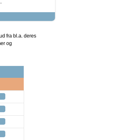
.
 fra bl.a. deres
mer og