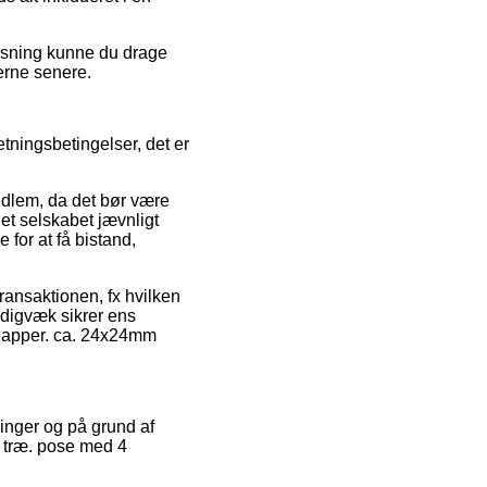
løsning kunne du drage
gerne senere.
etningsbetingelser, det er
edlem, da det bør være
et selskabet jævnligt
 for at få bistand,
ransaktionen, fx hvilken
tadigvæk sikrer ens
 knapper. ca. 24x24mm
ringer og på grund af
 i træ. pose med 4