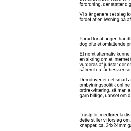
forordning, der støtter di
Vi slår generelt et slag 
fordel af en løsning på a
Forud for at nogen handle
dog ofte et omfattende pr
Et nemt alternativ kunne
en sikring om at internet
vurderes af jurister der 
såfremt du får besvær som
Derudover er det smart at
ombytningspolitik online b
ordrekvittering, så man 
garn billige, uanset om d
Trustpilot medfører fakti
dette stiller vi forslag 
knapper. ca. 24x24mm gar