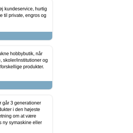
øj kundeservice, hurtig
 til private, engros og
ukne hobbybutik, når
 skoler/institutioner og
forskellige produkter.
 går 3 generationer
dukter i den højeste
sætning om at være
s ny symaskine eller