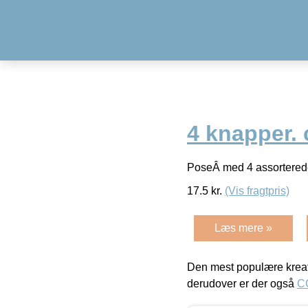
4 knapper. 
PoseÂ med 4 assorterede
17.5
kr.
(Vis fragtpris)
Læs mere »
Den mest populære kreat
derudover er der også
C