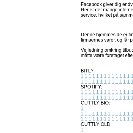
Facebook giver dig endvid
Her er der mange interne
service, hvilket på samme
Denne hjemmeside er finan
firmaernes varer, og får 
Vejledning omkring tilbud 
måtte være foretaget efte
BITLY:
1
1
1
1
1
1
1
1
1
1
1
1
1
1
1
1
1
1
1
1
1
1
1
1
1
1
SPOTIFY:
1
1
1
1
1
1
1
1
1
1
1
1
1
1
1
1
1
1
1
1
1
1
1
1
1
1
CUTTLY BIO:
1
1
1
1
1
1
1
1
1
1
1
1
1
1
1
1
1
1
1
1
1
1
1
1
1
1
1
CUTTLY OLD:
1