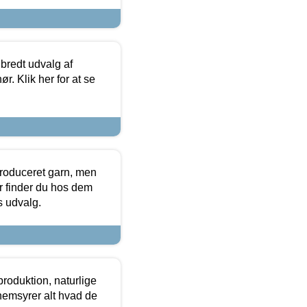
 bredt udvalg af
r. Klik her for at se
produceret garn, men
or finder du hos dem
es udvalg.
roduktion, naturlige
nemsyrer alt hvad de