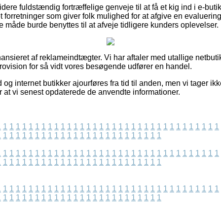
ere fuldstændig fortræffelige genveje til at få et kig ind i e-but
t forretninger som giver folk mulighed for at afgive en evalueri
 måde burde benyttes til at afveje tidligere kunders oplevelser.
sieret af reklameindtægter. Vi har aftaler med utallige netbuti
provision for så vidt vores besøgende udfører en handel.
og internet butikker ajourføres fra tid til anden, men vi tager ikk
r at vi senest opdaterede de anvendte informationer.
1
1
1
1
1
1
1
1
1
1
1
1
1
1
1
1
1
1
1
1
1
1
1
1
1
1
1
1
1
1
1
1
1
1
1
1
1
1
1
1
1
1
1
1
1
1
1
1
1
1
1
1
1
1
1
1
1
1
1
1
1
1
1
1
1
1
1
1
1
1
1
1
1
1
1
1
1
1
1
1
1
1
1
1
1
1
1
1
1
1
1
1
1
1
1
1
1
1
1
1
1
1
1
1
1
1
1
1
1
1
1
1
1
1
1
1
1
1
1
1
1
1
1
1
1
1
1
1
1
1
1
1
1
1
1
1
1
1
1
1
1
1
1
1
1
1
1
1
1
1
1
1
1
1
1
1
1
1
1
1
1
1
1
1
1
1
1
1
1
1
1
1
1
1
1
1
1
1
1
1
1
1
1