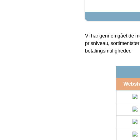
Vi har gennemgået de mes
prisniveau, sortimentstø
betalingsmuligheder.
Websh