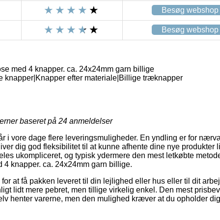
Besøg webshop
Besøg webshop
pose med 4 knapper. ca. 24x24mm garn billige
ge knapper|Knapper efter materiale|Billige træknapper
jerner baseret på
24
anmeldelser
lår i vore dage flere leveringsmuligheder. En yndling er for nærvæ
ver dig god fleksibilitet til at kunne afhente dine nye produkter l
les ukompliceret, og typisk ydermere den mest letkøbte metode 
d 4 knapper. ca. 24x24mm garn billige.
or at få pakken leveret til din lejlighed eller hus eller til dit arb
gt lidt mere pebret, men tillige virkelig enkel. Den mest prisb
selv henter varerne, men den mulighed kræver at du opholder dig 