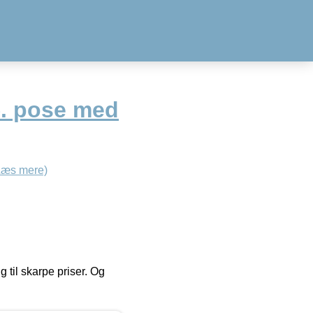
æ. pose med
Læs mere)
g til skarpe priser. Og