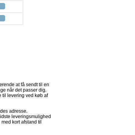
rende at få sendt til en
ige når det passer dig.
til levering ved køb af
ejdes adresse.
evidste leveringsmulighed
med kort afstand til