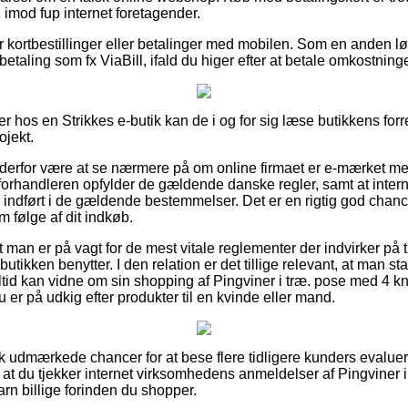
g imod fup internet foretagender.
for kortbestillinger eller betalinger med mobilen. Som en anden 
fbetaling som fx ViaBill, ifald du higer efter at betale omkostnin
r hos en Strikkes e-butik kan de i og for sig læse butikkens forr
ojekt.
 derfor være at se nærmere på om online firmaet er e-mærket m
 forhandleren opfylder de gældende danske regler, samt at intern
er indført i de gældende bestemmelser. Det er en rigtig god chance
 følge af dit indkøb.
 man er på vagt for de mest vitale reglementer der indvirker på t
utikken benytter. I den relation er det tillige relevant, at man s
altid kan vidne om sin shopping af Pingviner i træ. pose med 4
u er på udkig efter produkter til en kvinde eller mand.
sk udmærkede chancer for at bese flere tidligere kunders evalue
om, at du tjekker internet virksomhedens anmeldelser af Pingviner
n billige forinden du shopper.