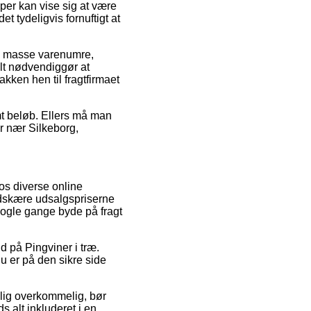
per kan vise sig at være
et tydeligvis fornuftigt at
n masse varenumre,
lt nødvendiggør at
akken hen til fragtfirmaet
emt beløb. Ellers må man
r nær Silkeborg,
os diverse online
 nedskære udsalgspriserne
 nogle gange byde på fragt
d på Pingviner i træ.
u er på den sikre side
rolig overkommelig, bør
 alt inkluderet i en