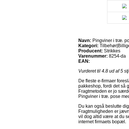
Navn:
Pingviner i træ. 
Kategori:
Tilbehør|Billi
Producent:
Strikkes
Varenummer:
8254-da
EAN:
Vurderet til
4.8
ud af 5 st
De fleste e-firmaer fores
pakkeshop, fordi det så gi
Fragtmetoden er jo særde
Pingviner i træ. pose me
Du kan også beslutte dig f
Fragtmuligheden er jævnli
vil dog altid være at du 
internet firmaets bopæl.