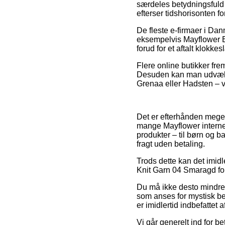
særdeles betydningsfuld f
efterser tidshorisonten 
De fleste e-firmaer i Da
eksempelvis Mayflower E
forud for et aftalt klokke
Flere online butikker fre
Desuden kan man udvælge
Grenaa eller Hadsten – vil
Det er efterhånden meget s
mange Mayflower internet
produkter – til børn og b
fragt uden betaling.
Trods dette kan det imidl
Knit Garn 04 Smaragd forud
Du må ikke desto mindre 
som anses for mystisk be
er imidlertid indbefattet
Vi går generelt ind for b