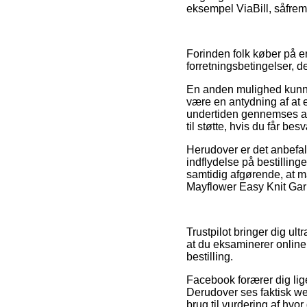
eksempel ViaBill, såfremt
Forinden folk køber på e
forretningsbetingelser, 
En anden mulighed kunne
være en antydning af at 
undertiden gennemses af
til støtte, hvis du får be
Herudover er det anbefal
indflydelse på bestillin
samtidig afgørende, at m
Mayflower Easy Knit Garn
Trustpilot bringer dig ul
at du eksaminerer onlin
bestilling.
Facebook forærer dig lig
Derudover ses faktisk we
brug til vurdering af hvo