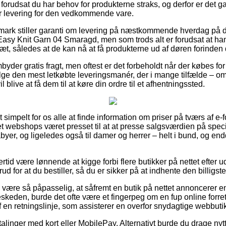
orudsat du har behov for produkterne straks, og derfor er det g
for levering for den vedkommende vare.
nmark stiller garanti om levering på næstkommende hverdag på d
asy Knit Garn 04 Smaragd, men som trods alt er forudsat at 
slæt, således at de kan nå at få produkterne ud af døren forinden d
mbyder gratis fragt, men oftest er det forbeholdt når der købes fo
 den mest letkøbte leveringsmanér, der i mange tilfælde – om 
 blive at få dem til at køre din ordre til et afhentningssted.
impelt for os alle at finde information om priser på tværs af e-for
 webshops været presset til at at presse salgsværdien på specie
abyer, og ligeledes også til damer og herrer – helt i bund, og e
ertid være lønnende at kigge forbi flere butikker på nettet efter
 for at du bestiller, så du er sikker på at indhente den billigste
være så påpasselig, at såfremt en butik på nettet annoncerer en 
skeden, burde det ofte være et fingerpeg om en fup online forre
 af en retningslinje, som assisterer en overfor snydagtige webbuti
etalinger med kort eller MobilePay. Alternativt burde du drage nyt