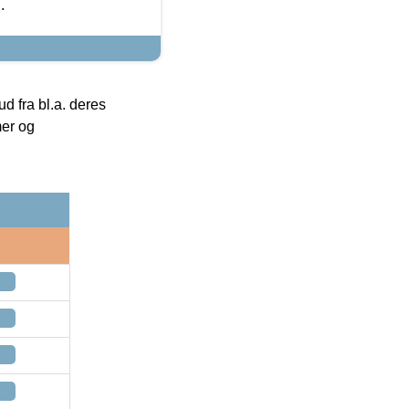
.
 fra bl.a. deres
mer og