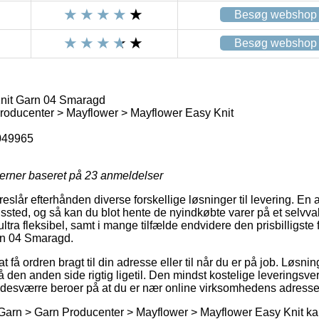
Besøg webshop
Besøg webshop
nit Garn 04 Smaragd
roducenter > Mayflower > Mayflower Easy Knit
049965
jerner baseret på
23
anmeldelser
eslår efterhånden diverse forskellige løsninger til levering. En af
ingssted, og så kan du blot hente de nyindkøbte varer på et selvval
tra fleksibel, samt i mange tilfælde endvidere den prisbilligste 
rn 04 Smaragd.
t få ordren bragt til din adresse eller til når du er på job. Løsni
å den anden side rigtig ligetil. Den mindst kostelige leveringsver
 desværre beroer på at du er nær online virksomhedens adresse
Garn > Garn Producenter > Mayflower > Mayflower Easy Knit kan