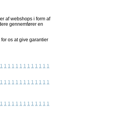
r af webshops i form af
videre gennemfører en
for os at give garantier
1
1
1
1
1
1
1
1
1
1
1
1
1
1
1
1
1
1
1
1
1
1
1
1
1
1
1
1
1
1
1
1
1
1
1
1
1
1
1