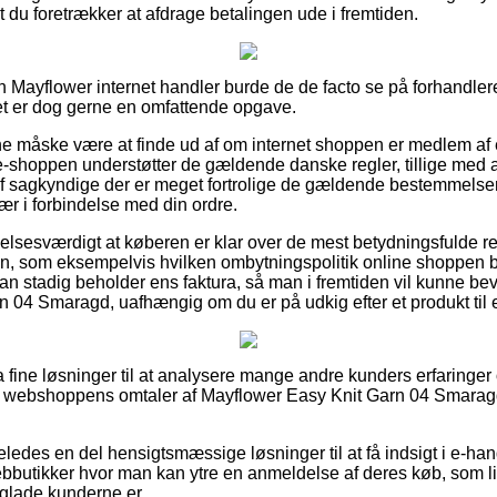
 du foretrækker at afdrage betalingen ude i fremtiden.
n Mayflower internet handler burde de de facto se på forhandle
det er dog gerne en omfattende opgave.
 måske være at finde ud af om internet shoppen er medlem af
e-shoppen understøtter de gældende danske regler, tillige med a
 sagkyndige der er meget fortrolige de gældende bestemmelser
svær i forbindelse med din ordre.
elsesværdigt at køberen er klar over de mest betydningsfulde re
gen, som eksempelvis hvilken ombytningspolitik online shoppen b
an stadig beholder ens faktura, så man i fremtiden vil kunne be
 04 Smaragd, uafhængig om du er på udkig efter et produkt til 
tra fine løsninger til at analysere mange andre kunders erfaringer
e webshoppens omtaler af Mayflower Easy Knit Garn 04 Smaragd
eledes en del hensigtsmæssige løsninger til at få indsigt i e-ha
bbutikker hvor man kan ytre en anmeldelse af deres køb, som li
r glade kunderne er.