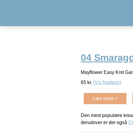
04 Smarag
Mayflower Easy Knit Ga
65
kr.
(Vis fragtpris)
Læs mere »
Den mest populære kreat
derudover er der også
C