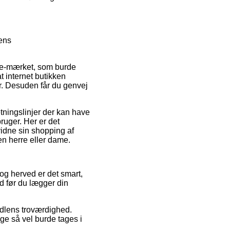
rens
 e-mærket, som burde
t internet butikken
. Desuden får du genvej
tningslinjer der kan have
ruger. Her er det
vidne sin shopping af
en herre eller dame.
 og herved er det smart,
 før du lægger din
ndlens troværdighed.
ge så vel burde tages i