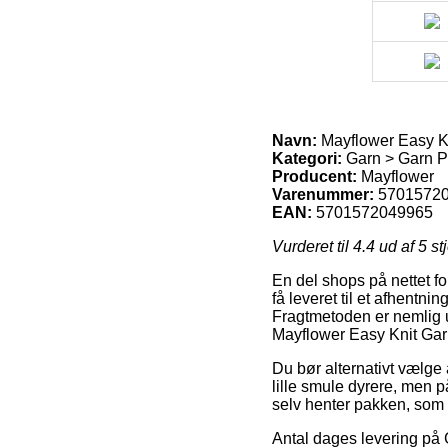
Navn:
Mayflower Easy K
Kategori:
Garn > Garn P
Producent:
Mayflower
Varenummer:
5701572
EAN:
5701572049965
Vurderet til
4.4
ud af 5 st
En del shops på nettet for
få leveret til et afhentn
Fragtmetoden er nemlig ul
Mayflower Easy Knit Ga
Du bør alternativt vælge a
lille smule dyrere, men p
selv henter pakken, som
Antal dages levering på 