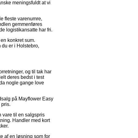
anske meningsfuldt at vi
e fleste varenumre,
handlen gemmenføres
e logistikansatte har fri.
r en konkret sum.
du er i Holstebro,
retninger, og til tak har
lt deres bedst i test
ndda nogle gange love
 udsalg på Mayflower Easy
 pris.
vare til en salgspris
tning. Handler med kort
kker.
te af en løsning som for