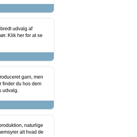
 bredt udvalg af
r. Klik her for at se
produceret garn, men
or finder du hos dem
es udvalg.
roduktion, naturlige
nemsyrer alt hvad de