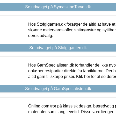
Se udvalget på SymaskineTorvet.dk
Hos Stofgiganten.dk forsøger de altid at have et
skønne metervarestoffer, snitmønstre og sytilbehø
deres udvalg.
Se udvalget på Stofgiganten.dk
Hos GarnSpecialisten.dk forhandler de ikke ny
opkøber restpartier direkte fra fabrikkerne. Derf
altid garn til skarpe priser. Klik her for at se der
Se udvalget på GarnSpecialisten.dk
Önling.com tror på klassisk design, bæredygtig p
materialer samt lang levetid. Disse værdier gen