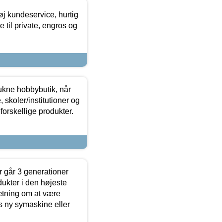
øj kundeservice, hurtig
 til private, engros og
ukne hobbybutik, når
 skoler/institutioner og
forskellige produkter.
 går 3 generationer
dukter i den højeste
sætning om at være
s ny symaskine eller