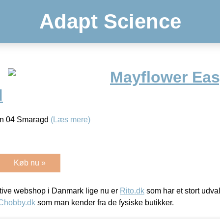
Adapt Science
Mayflower Eas
d
rn 04 Smaragd
(Læs mere)
Køb nu »
ive webshop i Danmark lige nu er
Rito.dk
som har et stort udval
Chobby.dk
som man kender fra de fysiske butikker.