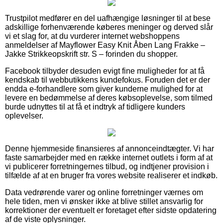
Trustpilot medfører en del uafhængige løsninger til at bese
adskillige forhenværende køberes meninger og derved slår
vi et slag for, at du vurderer internet webshoppens
anmeldelser af Mayflower Easy Knit Åben Lang Frakke –
Jakke Strikkeopskrift str. S – forinden du shopper.
Facebook tilbyder desuden evigt fine muligheder for at få
kendskab til webbutikkens kundefokus. Foruden det er der
endda e-forhandlere som giver kunderne mulighed for at
levere en bedømmelse af deres købsoplevelse, som tilmed
burde udnyttes til at få et indtryk af tidligere kunders
oplevelser.
Denne hjemmeside finansieres af annonceindtægter. Vi har
faste samarbejder med en række internet outlets i form af at
vi publicerer forretningernes tilbud, og indtjener provision i
tilfælde af at en bruger fra vores website realiserer et indkøb.
Data vedrørende varer og online forretninger værnes om
hele tiden, men vi ønsker ikke at blive stillet ansvarlig for
korrektioner der eventuelt er foretaget efter sidste opdatering
af de viste oplysninger.