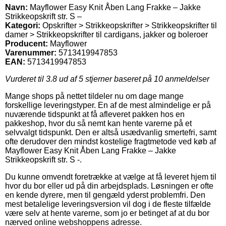
Navn:
Mayflower Easy Knit Åben Lang Frakke – Jakke
Strikkeopskrift str. S –
Kategori:
Opskrifter > Strikkeopskrifter > Strikkeopskrifter til
damer > Strikkeopskrifter til cardigans, jakker og boleroer
Producent:
Mayflower
Varenummer:
5713419947853
EAN:
5713419947853
Vurderet til
3.8
ud af 5 stjerner baseret på
10
anmeldelser
Mange shops på nettet tildeler nu om dage mange
forskellige leveringstyper. En af de mest almindelige er på
nuværende tidspunkt at få afleveret pakken hos en
pakkeshop, hvor du så nemt kan hente varerne på et
selvvalgt tidspunkt. Den er altså usædvanlig smertefri, samt
ofte derudover den mindst kostelige fragtmetode ved køb af
Mayflower Easy Knit Åben Lang Frakke – Jakke
Strikkeopskrift str. S -.
Du kunne omvendt foretrække at vælge at få leveret hjem til
hvor du bor eller ud på din arbejdsplads. Løsningen er ofte
en kende dyrere, men til gengæld yderst problemfri. Den
mest betalelige leveringsversion vil dog i de fleste tilfælde
være selv at hente varerne, som jo er betinget af at du bor
nærved online webshoppens adresse.