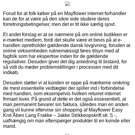
Forud for at folk køber på en Mayflower internet forhandler
kan de for at være på den sikre side studere deres
forretningsbetingelser, men det er tit ikke særlig sjovt.
Et andet forslag er at se nærmere på om online butikken er
e-mærket medlem, fordi det skulle være et bevis på at e-
handlen opretholder gældende dansk lovgivning, foruden at
online virksomheden rutinemæssigt føres tilsyn med af
fagfolk som har ekspertise inden for de gældende
regulativer. Desuden giver det dig anledning til bistand, for
så vidt du møder problemstillinger i processen med dit
indkøb.
Desuden støtter vi at kunden er oppe på mærkerne omkring
de mest essentielle vedtægter der spiller ind i forbindelse
med handlen, som eksempelvis hvilken returret internet
firmaet lover. På grund af dette er det også essesentielt, at
man permanent bevarer sin faktura, således man en anden
gang vil kunne eftervise sin shopping af Mayflower Easy
Knit Åben Lang Frakke – Jakke Strikkeopskrift str. S -,
uafhængig om man efterspørger produkter til en kvinde eller
mand.