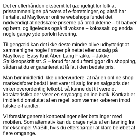
Det er efterhånden ekstremt let gængeligt for folk at
prissammenligne på tværs af e-forretninger, og altså har
flertallet af Mayflower online webshops fundet det
nødvendigt at nedskære priserne på produkterne – til babyer
og børn, og ligeledes også til voksne – kolossalt, og endda
nogle gange yde portofri levering.
Til gengæld kan det ikke desto mindre blive udbytterigt at
sammenligne nogle firmaer på nettet efter udsalg på
Mayflower Easy Knit Åben Lang Frakke – Jakke
Strikkeopskrift str. S – forud for at du færdiggør din shopping,
sådan at du er garanteret at få fat i den bedste pris.
Man bør imidlertid ikke undervurdere, at når en online shop
markedsfører bedst i test varer til salg for en salgspris der
virker overordentlig letkøbt, så kunne det tit være et
karakteristika der viser en snydagtig online butik. Kortkøb er
imidlertid omsluttet af en regel, som værner køberen imod
falske e-handler.
Vi foreslår generelt kortbetalinger eller betalinger med
mobilen. Som alternativ kan du drage nytte af en løsning fra
for eksempel ViaBill, hvis du efterspørger at klare beløbet af
flere omgange.