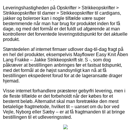
Leveringshastigheden på Opskrifter > Strikkeopskrifter >
Strikkeopskrifter til damer > Strikkeopskrifter til cardigans,
jakker og boleroer kan i nogle tilfælde være super
bestemmende når man har brug for produktet inden for få
dage, og med det formål er det fuldt ud afgørende at man
kontrollerer det forventede leveringstidspunkt for det aktuelle
produkt.
Størstedelen af internet firmaer udlover dag-til-dag fragt på
en hel del produkter, eksempelvis Mayflower Easy Knit Åben
Lang Frakke – Jakke Strikkeopskrift str. S -, som dog
påkræver at bestillingen anbringes før et fastsat tidspunkt,
med det formål at de højst sandsynligt kan nå at få
bestillingen ekspederet forud for at de lageransatte drager
hjemad.
Visse internet forhandlere præsterer gebyrfri levering, men i
de fleste tilfælde er det forbeholdt når der købes for et
bestemt beløb. Alternativt skal man foretrække den mest
betalelige fragtmetode, hvilket tit – uanset om du bor ved
Vejle, Nyborg eller Sæby – er at få fragtmanden til at bringe
bestillingen til et udleveringssted.