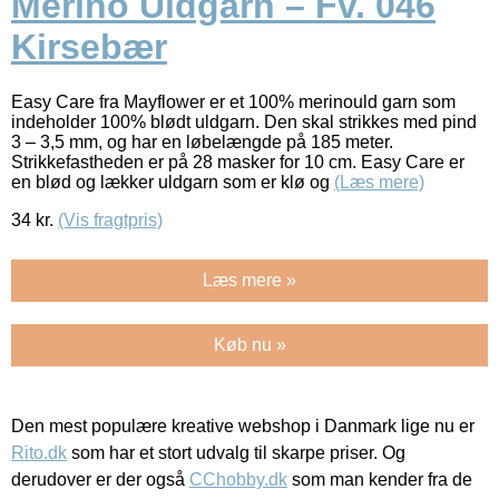
Merino Uldgarn – Fv. 046
Kirsebær
Easy Care fra Mayflower er et 100% merinould garn som
indeholder 100% blødt uldgarn. Den skal strikkes med pind
3 – 3,5 mm, og har en løbelængde på 185 meter.
Strikkefastheden er på 28 masker for 10 cm. Easy Care er
en blød og lækker uldgarn som er klø og
(Læs mere)
34
kr.
(Vis fragtpris)
Læs mere »
Køb nu »
Den mest populære kreative webshop i Danmark lige nu er
Rito.dk
som har et stort udvalg til skarpe priser. Og
derudover er der også
CChobby.dk
som man kender fra de