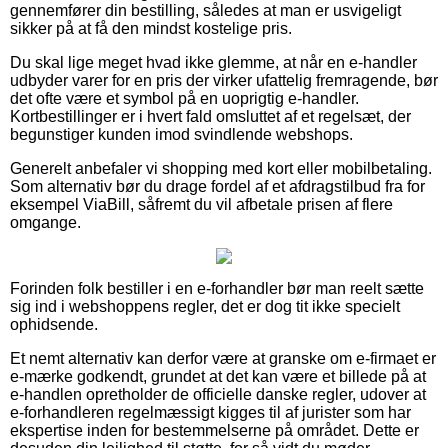
gennemfører din bestilling, således at man er usvigeligt
sikker på at få den mindst kostelige pris.
Du skal lige meget hvad ikke glemme, at når en e-handler
udbyder varer for en pris der virker ufattelig fremragende, bør
det ofte være et symbol på en uoprigtig e-handler.
Kortbestillinger er i hvert fald omsluttet af et regelsæt, der
begunstiger kunden imod svindlende webshops.
Generelt anbefaler vi shopping med kort eller mobilbetaling.
Som alternativ bør du drage fordel af et afdragstilbud fra for
eksempel ViaBill, såfremt du vil afbetale prisen af flere
omgange.
Forinden folk bestiller i en e-forhandler bør man reelt sætte
sig ind i webshoppens regler, det er dog tit ikke specielt
ophidsende.
Et nemt alternativ kan derfor være at granske om e-firmaet er
e-mærke godkendt, grundet at det kan være et billede på at
e-handlen opretholder de officielle danske regler, udover at
e-forhandleren regelmæssigt kigges til af jurister som har
ekspertise inden for bestemmelserne på området. Dette er