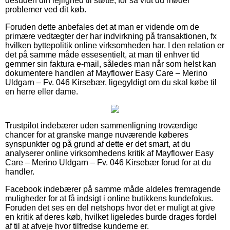
desuden din lejlighed til støtte, for så vidt du møder
problemer ved dit køb.
Foruden dette anbefales det at man er vidende om de
primære vedtægter der har indvirkning på transaktionen, fx
hvilken byttepolitik online virksomheden har. I den relation er
det på samme måde essesentielt, at man til enhver tid
gemmer sin faktura e-mail, således man når som helst kan
dokumentere handlen af Mayflower Easy Care – Merino
Uldgarn – Fv. 046 Kirsebær, ligegyldigt om du skal købe til
en herre eller dame.
Trustpilot indebærer uden sammenligning troværdige
chancer for at granske mange nuværende køberes
synspunkter og på grund af dette er det smart, at du
analyserer online virksomhedens kritik af Mayflower Easy
Care – Merino Uldgarn – Fv. 046 Kirsebær forud for at du
handler.
Facebook indebærer på samme måde aldeles fremragende
muligheder for at få indsigt i online butikkens kundefokus.
Foruden det ses en del netshops hvor det er muligt at give
en kritik af deres køb, hvilket ligeledes burde drages fordel
af til at afveje hvor tilfredse kunderne er.