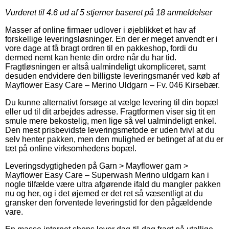
Vurderet til
4.6
ud af 5 stjerner baseret på
18
anmeldelser
Masser af online firmaer udlover i øjeblikket et hav af
forskellige leveringsløsninger. En der er meget anvendt er i
vore dage at få bragt ordren til en pakkeshop, fordi du
dermed nemt kan hente din ordre når du har tid.
Fragtløsningen er altså ualmindeligt ukompliceret, samt
desuden endvidere den billigste leveringsmanér ved køb af
Mayflower Easy Care – Merino Uldgarn – Fv. 046 Kirsebær.
Du kunne alternativt forsøge at vælge levering til din bopæl
eller ud til dit arbejdes adresse. Fragtformen viser sig tit en
smule mere bekostelig, men lige så vel ualmindeligt enkel.
Den mest prisbevidste leveringsmetode er uden tvivl at du
selv henter pakken, men den mulighed er betinget af at du er
tæt på online virksomhedens bopæl.
Leveringsdygtigheden på Garn > Mayflower garn >
Mayflower Easy Care – Superwash Merino uldgarn kan i
nogle tilfælde være ultra afgørende ifald du mangler pakken
nu og her, og i det øjemed er det ret så væsentligt at du
gransker den forventede leveringstid for den pågældende
vare.