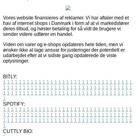
Vores website finansieres af reklamer. Vi har aftaler med et
hav af internet shops i Danmark i form af at vi markedsfører
deres tilbud, og høster betaling for så vidt de brugere vi
sender videre udfører en handel.
Viden om varer og e-shops opdateres hele tiden, men vi
ønsker ikke at tage ansvar for justeringer der potentielt er
udarbejdet efter at vi sidste gang opdaterede de viste
oplysninger.
BITLY:
1
1
1
1
1
1
1
1
1
1
1
1
1
1
1
1
1
1
1
1
1
1
1
1
1
1
1
1
1
1
1
1
1
1
1
1
1
1
1
1
1
1
1
1
1
1
1
1
1
1
1
1
1
1
1
1
1
1
1
1
1
1
1
1
1
1
1
1
1
1
1
1
1
1
1
1
1
1
1
1
1
1
1
1
1
1
1
1
1
1
1
1
1
1
1
1
1
1
1
1
SPOTIFY:
1
1
1
1
1
1
1
1
1
1
1
1
1
1
1
1
1
1
1
1
1
1
1
1
1
1
1
1
1
1
1
1
1
1
1
1
1
1
1
1
1
1
1
1
1
1
1
1
1
1
1
1
1
1
1
1
1
1
1
1
1
1
1
1
1
1
1
1
1
1
1
1
1
1
1
1
1
1
1
1
1
1
1
1
1
1
1
1
1
1
1
1
1
1
1
1
1
1
1
1
CUTTLY BIO: