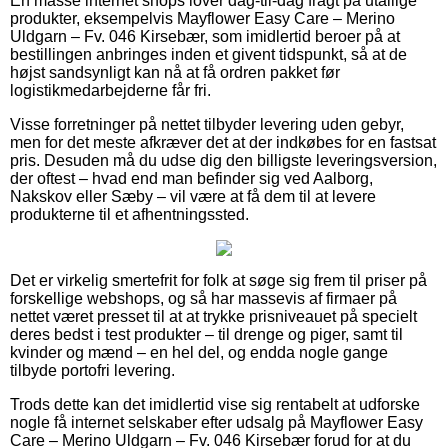
En masse internet shops lover dag-til-dag fragt på utallige
produkter, eksempelvis Mayflower Easy Care – Merino
Uldgarn – Fv. 046 Kirsebær, som imidlertid beroer på at
bestillingen anbringes inden et givent tidspunkt, så at de
højst sandsynligt kan nå at få ordren pakket før
logistikmedarbejderne får fri.
Visse forretninger på nettet tilbyder levering uden gebyr,
men for det meste afkræver det at der indkøbes for en fastsat
pris. Desuden må du udse dig den billigste leveringsversion,
der oftest – hvad end man befinder sig ved Aalborg,
Nakskov eller Sæby – vil være at få dem til at levere
produkterne til et afhentningssted.
Det er virkelig smertefrit for folk at søge sig frem til priser på
forskellige webshops, og så har massevis af firmaer på
nettet været presset til at at trykke prisniveauet på specielt
deres bedst i test produkter – til drenge og piger, samt til
kvinder og mænd – en hel del, og endda nogle gange
tilbyde portofri levering.
Trods dette kan det imidlertid vise sig rentabelt at udforske
nogle få internet selskaber efter udsalg på Mayflower Easy
Care – Merino Uldgarn – Fv. 046 Kirsebær forud for at du