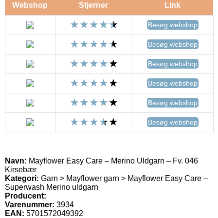
Webshop
Stjerner
Link
Besøg webshop
Besøg webshop
Besøg webshop
Besøg webshop
Besøg webshop
Besøg webshop
Navn:
Mayflower Easy Care – Merino Uldgarn – Fv. 046
Kirsebær
Kategori:
Garn > Mayflower garn > Mayflower Easy Care –
Superwash Merino uldgarn
Producent:
Varenummer:
3934
EAN:
5701572049392