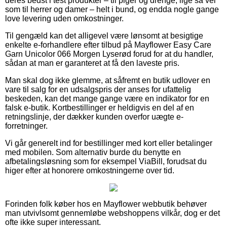
deres bedst i test produkter – til piger og drenge, lige så vel
som til herrer og damer – helt i bund, og endda nogle gange
love levering uden omkostninger.
Til gengæld kan det alligevel være lønsomt at besigtige
enkelte e-forhandlere efter tilbud på Mayflower Easy Care
Garn Unicolor 066 Morgen Lyserød forud for at du handler,
sådan at man er garanteret at få den laveste pris.
Man skal dog ikke glemme, at såfremt en butik udlover en
vare til salg for en udsalgspris der anses for ufattelig
beskeden, kan det mange gange være en indikator for en
falsk e-butik. Kortbestillinger er heldigvis en del af en
retningslinje, der dækker kunden overfor uægte e-
forretninger.
Vi går generelt ind for bestillinger med kort eller betalinger
med mobilen. Som alternativ burde du benytte en
afbetalingsløsning som for eksempel ViaBill, forudsat du
higer efter at honorere omkostningerne over tid.
Forinden folk køber hos en Mayflower webbutik behøver
man utvivlsomt gennemløbe webshoppens vilkår, dog er det
ofte ikke super interessant.