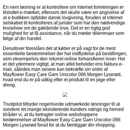
En nem løsning er at kontrollere om internet forretningen er
tilsluttet e-mærket, eftersom det skulle være en angivelse af
at e-butikken opfylder dansk lovgivning, foruden at internet
selskabet tit kontrolleres af jurister som har den nødvendige
knowhow om de gældende love. Det er en rigtig god
mulighed for at få assistance, når du møder dilemmaer som
følge af din handel.
Derudover foreslåes det at køber er på vagt for de mest
essentielle bestemmelser der har indflydelse på bestillingen,
som eksempelvis den returret online forhandleren lover. Her
er det ydermere vigtigt, at man altid beholder ens faktura e-
mail, således man senere kan bekræfte sin ordre af
Mayflower Easy Care Garn Unicolor 066 Morgen Lyserød,
hvad end du er på udkig efter et produkt til en pige eller
dreng.
Trustpilot tilbyder nogenlunde udmærkede løsninger til at
sondere ret mange eksisterende kunders ratings og herved
tilråder vi, at du betragter online webshoppens
bedømmelser af Mayflower Easy Care Garn Unicolor 066
Morgen Lyserød forud for at du færdiggør din shopping.