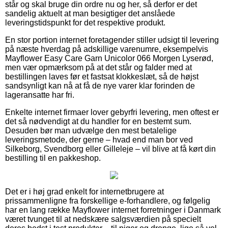
står og skal bruge din ordre nu og her, så derfor er det
sandelig aktuelt at man besigtiger det anslåede
leveringstidspunkt for det respektive produkt.
En stor portion internet foretagender stiller udsigt til levering
på næste hverdag på adskillige varenumre, eksempelvis
Mayflower Easy Care Garn Unicolor 066 Morgen Lyserød,
men vær opmærksom på at det står og falder med at
bestillingen laves før et fastsat klokkeslæt, så de højst
sandsynligt kan nå at få de nye varer klar forinden de
lageransatte har fri.
Enkelte internet firmaer lover gebyrfri levering, men oftest er
det så nødvendigt at du handler for en bestemt sum.
Desuden bør man udvælge den mest betalelige
leveringsmetode, der gerne – hvad end man bor ved
Silkeborg, Svendborg eller Gilleleje – vil blive at få kørt din
bestilling til en pakkeshop.
Det er i høj grad enkelt for internetbrugere at
prissammenligne fra forskellige e-forhandlere, og følgelig
har en lang række Mayflower internet forretninger i Danmark
været tvunget til at nedskære salgsværdien på specielt