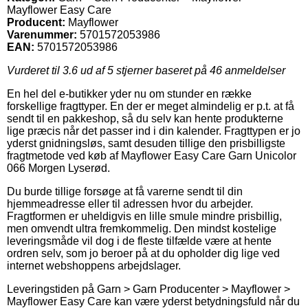
Mayflower Easy Care
Producent:
Mayflower
Varenummer:
5701572053986
EAN:
5701572053986
Vurderet til
3.6
ud af 5 stjerner baseret på
46
anmeldelser
En hel del e-butikker yder nu om stunder en række
forskellige fragttyper. En der er meget almindelig er p.t. at få
sendt til en pakkeshop, så du selv kan hente produkterne
lige præcis når det passer ind i din kalender. Fragttypen er jo
yderst gnidningsløs, samt desuden tillige den prisbilligste
fragtmetode ved køb af Mayflower Easy Care Garn Unicolor
066 Morgen Lyserød.
Du burde tillige forsøge at få varerne sendt til din
hjemmeadresse eller til adressen hvor du arbejder.
Fragtformen er uheldigvis en lille smule mindre prisbillig,
men omvendt ultra fremkommelig. Den mindst kostelige
leveringsmåde vil dog i de fleste tilfælde være at hente
ordren selv, som jo beroer på at du opholder dig lige ved
internet webshoppens arbejdslager.
Leveringstiden på Garn > Garn Producenter > Mayflower >
Mayflower Easy Care kan være yderst betydningsfuld når du