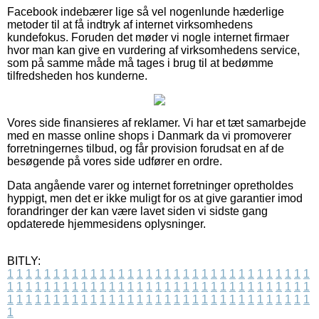
Facebook indebærer lige så vel nogenlunde hæderlige
metoder til at få indtryk af internet virksomhedens
kundefokus. Foruden det møder vi nogle internet firmaer
hvor man kan give en vurdering af virksomhedens service,
som på samme måde må tages i brug til at bedømme
tilfredsheden hos kunderne.
Vores side finansieres af reklamer. Vi har et tæt samarbejde
med en masse online shops i Danmark da vi promoverer
forretningernes tilbud, og får provision forudsat en af de
besøgende på vores side udfører en ordre.
Data angående varer og internet forretninger opretholdes
hyppigt, men det er ikke muligt for os at give garantier imod
forandringer der kan være lavet siden vi sidste gang
opdaterede hjemmesidens oplysninger.
BITLY:
1
1
1
1
1
1
1
1
1
1
1
1
1
1
1
1
1
1
1
1
1
1
1
1
1
1
1
1
1
1
1
1
1
1
1
1
1
1
1
1
1
1
1
1
1
1
1
1
1
1
1
1
1
1
1
1
1
1
1
1
1
1
1
1
1
1
1
1
1
1
1
1
1
1
1
1
1
1
1
1
1
1
1
1
1
1
1
1
1
1
1
1
1
1
1
1
1
1
1
1