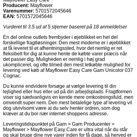
Producent:
Mayflower
Varenummer:
5701572045646
EAN:
5701572045646
Vurderet til
3.5
ud af 5 stjerner baseret på
18
anmeldelser
En del online outlets frembyder i øjeblikket en hel del
forskellige fragtløsninger. Den mest moderne er i øjeblikket
at få leveret til et afhentningssted, hvor det nemlig er ret
fleksibelt for dig at kunne hente de købte varer præcis når
det passer dig. Muligheden er nemlig i høj grad
ukompliceret, og ofte tilmed den mest letkøbte mulighed for
levering ved køb af Mayflower Easy Care Garn Unicolor 037
Cognac.
Du kunne endvidere forsøge at vælge levering til din
lejlighed eller hus eller ud på din arbejdsplads. Fragtformen
viser sig sædvanligvis en kende mere omkostningsfuld, men
omvendt super nem. Den mest betalelige type af levering vil
dog utvivlsomt være at du selv henter ordren, som dog
kræver at du bor nær internet shoppens adresse.
Leveringstidspunktet på Garn > Garn Producenter >
Mayflower > Mayflower Easy Care er ultra vital når du står
og skal bruge dine nye varer inden for få dage, så herved er