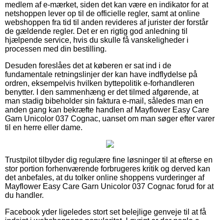
medlem af e-mærket, siden det kan være en indikator for at
netshoppen lever op til de officielle regler, samt at online
webshoppen fra tid til anden revideres af jurister der forstår
de gældende regler. Det er en rigtig god anledning til
hjælpende service, hvis du skulle få vanskeligheder i
processen med din bestilling.
Desuden foreslåes det at køberen er sat ind i de
fundamentale retningslinjer der kan have indflydelse på
ordren, eksempelvis hvilken byttepolitik e-forhandleren
benytter. I den sammenhæng er det tilmed afgørende, at
man stadig bibeholder sin faktura e-mail, således man en
anden gang kan bekræfte handlen af Mayflower Easy Care
Garn Unicolor 037 Cognac, uanset om man søger efter varer
til en herre eller dame.
Trustpilot tilbyder dig regulære fine løsninger til at efterse en
stor portion forhenværende forbrugeres kritik og derved kan
det anbefales, at du tolker online shoppens vurderinger af
Mayflower Easy Care Garn Unicolor 037 Cognac forud for at
du handler.
Facebook yder ligeledes stort set belejlige genveje til at få