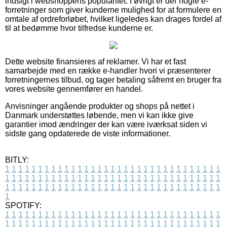
indsigt i webshoppens popularitet. I øvrigt er der nogle e-
forretninger som giver kunderne mulighed for at formulere en
omtale af ordreforløbet, hvilket ligeledes kan drages fordel af
til at bedømme hvor tilfredse kunderne er.
Dette website finansieres af reklamer. Vi har et fast
samarbejde med en række e-handler hvori vi præsenterer
forretningernes tilbud, og tager betaling såfremt en bruger fra
vores website gennemfører en handel.
Anvisninger angående produkter og shops på nettet i
Danmark understøttes løbende, men vi kan ikke give
garantier imod ændringer der kan være iværksat siden vi
sidste gang opdaterede de viste informationer.
BITLY:
1
1
1
1
1
1
1
1
1
1
1
1
1
1
1
1
1
1
1
1
1
1
1
1
1
1
1
1
1
1
1
1
1
1
1
1
1
1
1
1
1
1
1
1
1
1
1
1
1
1
1
1
1
1
1
1
1
1
1
1
1
1
1
1
1
1
1
1
1
1
1
1
1
1
1
1
1
1
1
1
1
1
1
1
1
1
1
1
1
1
1
1
1
1
1
1
1
1
1
1
SPOTIFY:
1
1
1
1
1
1
1
1
1
1
1
1
1
1
1
1
1
1
1
1
1
1
1
1
1
1
1
1
1
1
1
1
1
1
1
1
1
1
1
1
1
1
1
1
1
1
1
1
1
1
1
1
1
1
1
1
1
1
1
1
1
1
1
1
1
1