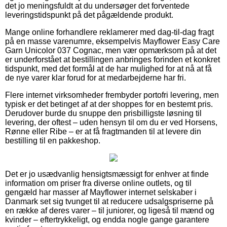
det jo meningsfuldt at du undersøger det forventede
leveringstidspunkt på det pågældende produkt.
Mange online forhandlere reklamerer med dag-til-dag fragt
på en masse varenumre, eksempelvis Mayflower Easy Care
Garn Unicolor 037 Cognac, men vær opmærksom på at det
er underforstået at bestillingen anbringes forinden et konkret
tidspunkt, med det formål at de har mulighed for at nå at få
de nye varer klar forud for at medarbejderne har fri.
Flere internet virksomheder frembyder portofri levering, men
typisk er det betinget af at der shoppes for en bestemt pris.
Derudover burde du snuppe den prisbilligste løsning til
levering, der oftest – uden hensyn til om du er ved Horsens,
Rønne eller Ribe – er at få fragtmanden til at levere din
bestilling til en pakkeshop.
Det er jo usædvanlig hensigtsmæssigt for enhver at finde
information om priser fra diverse online outlets, og til
gengæld har masser af Mayflower internet selskaber i
Danmark set sig tvunget til at reducere udsalgspriserne på
en række af deres varer – til juniorer, og ligeså til mænd og
kvinder – eftertrykkeligt, og endda nogle gange garantere