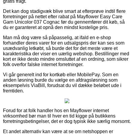
gratis fragt.
Det kan dog stadigvæk blive smart at efterprøve indtil flere
forretninger på nettet efter rabat på Mayflower Easy Care
Garn Unicolor 037 Cognac før du gennemfører dit køb, så
du er garanteret at opnå den mindst kostelige pris.
Man må dog være så påpasselig, at ifald en e-shop
forhandler deres varer for en udsalgspris der kan ses som
usædvanlig letkøbt, så burde det for det meste være et
karakteristika der viser en uærlig webshop. Bestillinger med
kort er ikke desto mindre omsluttet af en ordning, som sikrer
folk overfor falske internet forretninger.
Vi går generelt ind for kortkøb eller MobilePay. Som en
anden løsning burde du vælge en afdragsløsning som
eksempelvis ViaBill, forudsat du vil dække beløbet ude i
fremtiden.
Forud for at folk handler hos en Mayflower internet
virksomhed bør man til hver en tid kigge på butikkens
forretningsbetingelser, det er dog typisk ikke særlig morsomt.
Et andet alternativ kan være at se om netshoppen er