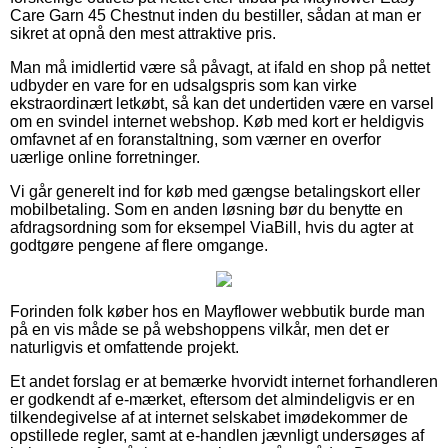
Care Garn 45 Chestnut inden du bestiller, sådan at man er
sikret at opnå den mest attraktive pris.
Man må imidlertid være så påvagt, at ifald en shop på nettet
udbyder en vare for en udsalgspris som kan virke
ekstraordinært letkøbt, så kan det undertiden være en varsel
om en svindel internet webshop. Køb med kort er heldigvis
omfavnet af en foranstaltning, som værner en overfor
uærlige online forretninger.
Vi går generelt ind for køb med gængse betalingskort eller
mobilbetaling. Som en anden løsning bør du benytte en
afdragsordning som for eksempel ViaBill, hvis du agter at
godtgøre pengene af flere omgange.
Forinden folk køber hos en Mayflower webbutik burde man
på en vis måde se på webshoppens vilkår, men det er
naturligvis et omfattende projekt.
Et andet forslag er at bemærke hvorvidt internet forhandleren
er godkendt af e-mærket, eftersom det almindeligvis er en
tilkendegivelse af at internet selskabet imødekommer de
opstillede regler, samt at e-handlen jævnligt undersøges af