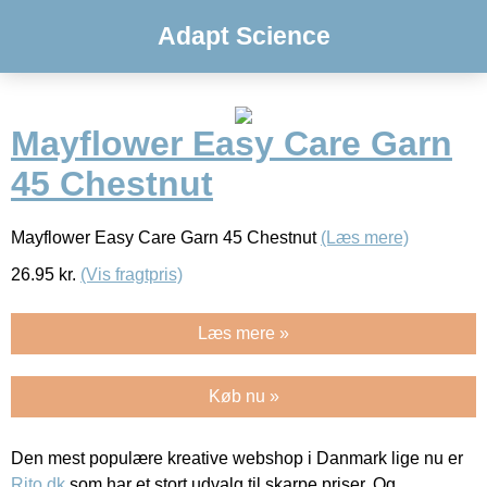
Adapt Science
Mayflower Easy Care Garn
45 Chestnut
Mayflower Easy Care Garn 45 Chestnut
(Læs mere)
26.95
kr.
(Vis fragtpris)
Læs mere »
Køb nu »
Den mest populære kreative webshop i Danmark lige nu er
Rito.dk
som har et stort udvalg til skarpe priser. Og