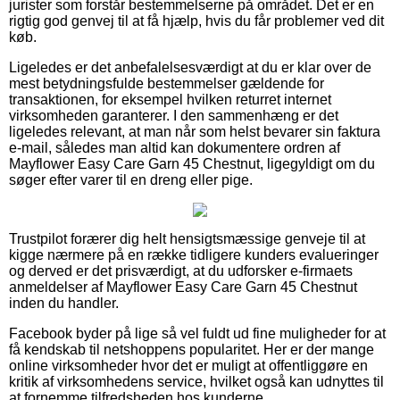
jurister som forstår bestemmelserne på området. Det er en
rigtig god genvej til at få hjælp, hvis du får problemer ved dit
køb.
Ligeledes er det anbefalelsesværdigt at du er klar over de
mest betydningsfulde bestemmelser gældende for
transaktionen, for eksempel hvilken returret internet
virksomheden garanterer. I den sammenhæng er det
ligeledes relevant, at man når som helst bevarer sin faktura
e-mail, således man altid kan dokumentere ordren af
Mayflower Easy Care Garn 45 Chestnut, ligegyldigt om du
søger efter varer til en dreng eller pige.
Trustpilot forærer dig helt hensigtsmæssige genveje til at
kigge nærmere på en række tidligere kunders evalueringer
og derved er det prisværdigt, at du udforsker e-firmaets
anmeldelser af Mayflower Easy Care Garn 45 Chestnut
inden du handler.
Facebook byder på lige så vel fuldt ud fine muligheder for at
få kendskab til netshoppens popularitet. Her er der mange
online virksomheder hvor det er muligt at offentliggøre en
kritik af virksomhedens service, hvilket også kan udnyttes til
at fornemme tilfredsheden hos kunderne.