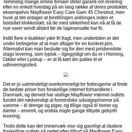
Temmelig mange online firmaer stiller garanti om levering
efter en enkelt hverdag på en lang række af deres produkter,
eksempelvis Mayflower Easy Care Garn 45 Chestnut, men
husk at det antager at bestillingen anbringes inden et
fastslået klokkeslæt, så de med sikkerhed kan nå at få de
nye varer sendt afsted før de lageransatte har fri.
Indtil flere e-butikker yder fri fragt, men undertiden er det
under betingelse af at man aftager for en konkret pris.
Alternativt kan man beslutte sig for den mest prisbevidste
slags levering, som typisk – ligegyldigt om du er i Herning,
Odder eller Lystrup – er at få kørt din pakke til et
udleveringssted.
Det er jo ualmindeligt overkommeligt for forbrugerne at finde
de bedste priser hos forskellige internet forhandlere i
Danmark, og derved har utallige Mayflower internet outlets
fundet det nødvendigt at formindske udsalgspriserne på
varerne – til drenge og piger, og tillige også til herrer og
damer – enormt, og endda nogle gange tilbyde gebyrfri
levering.
Trods dette kan det immervæk vise sig gavnligt at studere
forskellige outlets på nettet efter tilbud på Mayflower Easy