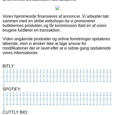
Vores hjemmeside finansieres af annoncer. Vi arbejder tæt
sammen med en stribe webshops da vi promoverer
butikkernes produkter, og får kommission ifald en af vores
brugere fuldfører en transaktion.
Viden angående produkter og online forretninger opdateres
løbende, men vi ønsker ikke at tage ansvar for
modifikationer der er lavet efter at vi sidste gang opdaterede
vores informationer.
BITLY:
1
1
1
1
1
1
1
1
1
1
1
1
1
1
1
1
1
1
1
1
1
1
1
1
1
1
1
1
1
1
1
1
1
1
1
1
1
1
1
1
1
1
1
1
1
1
1
1
1
1
1
1
1
1
1
1
1
1
1
1
1
1
1
1
1
1
1
1
1
1
1
1
1
1
1
1
1
1
1
1
1
1
1
1
1
1
1
1
1
1
1
1
1
1
1
1
1
1
1
1
SPOTIFY:
1
1
1
1
1
1
1
1
1
1
1
1
1
1
1
1
1
1
1
1
1
1
1
1
1
1
1
1
1
1
1
1
1
1
1
1
1
1
1
1
1
1
1
1
1
1
1
1
1
1
1
1
1
1
1
1
1
1
1
1
1
1
1
1
1
1
1
1
1
1
1
1
1
1
1
1
1
1
1
1
1
1
1
1
1
1
1
1
1
1
1
1
1
1
1
1
1
1
1
1
CUTTLY BIO: