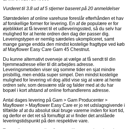
Vurderet til
3.8
ud af 5 stjerner baseret på
20
anmeldelser
Størstedelen af online varehuse foreslår efterhånden et hav
af forskellige former for levering. En af de populære er for
øjeblikket at få leveret til et udleveringssted, så du selv har
mulighed for at hente ordren den dag der passer dig.
Leveringstypen er nemlig særdeles ukompliceret, samt
mange gange endda den mindst kostelige fragttype ved køb
af Mayflower Easy Care Garn 45 Chestnut.
Du kunne alternativt overveje at vælge at få sendt til din
hjemmeadresse eller til dit arbejdes adresse.
Leveringsmetoden viser sig somme tider en sjat mindre
prisbillig, men endda super simpel. Den mindst kostelige
mulighed for levering vil dog altid vise sig at være at hente
ordren selv, som desværre står og falder med at du har
bopæl i kort afstand af online forhandlerens adresse.
Antal dages levering på Garn > Garn Producenter >
Mayflower > Mayflower Easy Care er jo ret udslagsgivende i
tilfælde af at du absolut skal bruge varerne inden for kort tid,
og derfor er det ret så fornuftigt at vi finder det anslåede
leveringstidspunkt på den respektive vare.