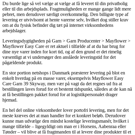
Du burde lige så vel vælge at vælge at få leveret til din privatbolig
eller til din arbejdsplads. Fragtmuligheden er mange gange lidt mere
pebret, men derudover særligt overkommelig. Den billigste type af
levering er utvivlsomt at hente varerne selv, hvilket dog stiller krav
om at du fysisk befinder dig tæt på internet virksomhedens
arbejdslager.
Leveringsdygtigheden på Garn > Garn Producenter > Mayflower >
Mayflower Easy Care er ret aktuel i tilfælde af at du har brug for
dine nye varer inden for kort tid, og af den grund er det rimelig
væsentligt at vi undersøger den anslåede leveringstid for det
pågældende produkt.
En stor portion netshops i Danmark præsterer levering på blot en
enkelt hverdag på en masse varer, eksempelvis Mayflower Easy
Care Garn 39 Skyway, men vær på vagt da det regnes ud fra at
bestillingen laves forud for et bestemt tidspunkt, således at de kan nå
at få bestillingen pakket forud for at logistikpersonalet drager
hjemad.
En hel del online virksomheder lover portofri levering, men for det
meste kræves det at man handler for et konkret beløb. Derudover
kunne man udvælge den mindst kostelige leveringsmanér, hvilket i
mange tilfælde – ligegyldigt om man er i Horsens, Aabenraa eller
Tønder – vil blive at få fragtmanden til at levere dine produkter til et