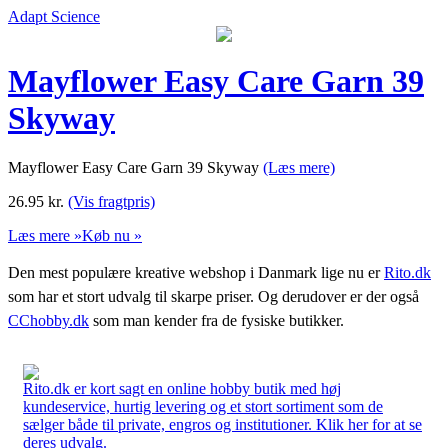
Adapt Science
Mayflower Easy Care Garn 39
Skyway
Mayflower Easy Care Garn 39 Skyway
(Læs mere)
26.95
kr.
(Vis fragtpris)
Læs mere »
Køb nu »
Den mest populære kreative webshop i Danmark lige nu er
Rito.dk
som har et stort udvalg til skarpe priser. Og derudover er der også
CChobby.dk
som man kender fra de fysiske butikker.
Rito.dk er kort sagt en online hobby butik med høj
kundeservice, hurtig levering og et stort sortiment som de
sælger både til private, engros og institutioner. Klik her for at se
deres udvalg.