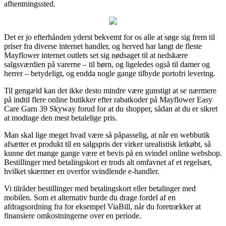
afhentningssted.
Det er jo efterhånden yderst bekvemt for os alle at søge sig frem til
priser fra diverse internet handler, og herved har langt de fleste
Mayflower internet outlets set sig nødsaget til at nedskære
salgsværdien på varerne – til børn, og ligeledes også til damer og
herrer – betydeligt, og endda nogle gange tilbyde portofri levering.
Til gengæld kan det ikke desto mindre være gunstigt at se nærmere
på indtil flere online butikker efter rabatkoder på Mayflower Easy
Care Garn 39 Skyway forud for at du shopper, sådan at du er sikret
at modtage den mest betalelige pris.
Man skal lige meget hvad være så påpasselig, at når en webbutik
afsætter et produkt til en salgspris der virker urealistisk letkøbt, så
kunne det mange gange være et bevis på en svindel online webshop.
Bestillinger med betalingskort er trods alt omfavnet af et regelsæt,
hvilket skærmer en overfor svindlende e-handler.
Vi tilråder bestillinger med betalingskort eller betalinger med
mobilen. Som et alternativ burde du drage fordel af en
afdragsordning fra for eksempel ViaBill, når du foretrækker at
finansiere omkostningerne over en periode.