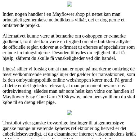
Inden nogen handler i en Mayflower shop på nettet kan man
principielt gennemlæse netbutikkens vilkår, det er dog gerne et
omfattende projekt.
Alternativet kunne være at bemærke om e-shoppen er e-mærke
godkendt, fordi det kan være en tryghed om at e-butikken adlyder
de officielle regler, udover at e-firmaet tit efterses af specialister som
er inde i retningslinjerne. Desuden tilbydes du lejlighed til at få
hjælp, såfremt du skulle få vanskeligheder ved din handel.
Ligeså stiller vi forslag om at man er oppe på mærkerne omkring de
mest vedkommende retningslinjer der gælder for transaktionen, som
fx den ombytningspolitik online webshoppen kører med. På grund
af dette er det ligeledes relevant, at man permanent bevarer ens
ordrekvittering, således man når som helst kan vidne om handlen af
Mayflower Easy Care Garn 39 Skyway, uden hensyn til om du skal
købe til en dreng eller pige.
Trustpilot yder ganske troværdige løsninger til at gennemstøve
ganske mange nuværende køberes reflektioner og herved er det
anbefalelsesværdigt, at du eksaminerer internet virksomhedens kritik