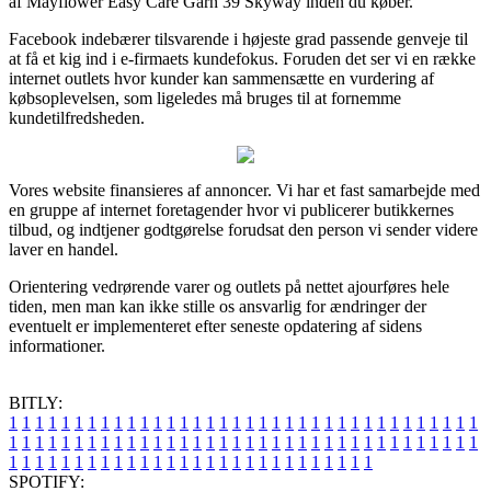
af Mayflower Easy Care Garn 39 Skyway inden du køber.
Facebook indebærer tilsvarende i højeste grad passende genveje til
at få et kig ind i e-firmaets kundefokus. Foruden det ser vi en række
internet outlets hvor kunder kan sammensætte en vurdering af
købsoplevelsen, som ligeledes må bruges til at fornemme
kundetilfredsheden.
Vores website finansieres af annoncer. Vi har et fast samarbejde med
en gruppe af internet foretagender hvor vi publicerer butikkernes
tilbud, og indtjener godtgørelse forudsat den person vi sender videre
laver en handel.
Orientering vedrørende varer og outlets på nettet ajourføres hele
tiden, men man kan ikke stille os ansvarlig for ændringer der
eventuelt er implementeret efter seneste opdatering af sidens
informationer.
BITLY:
1
1
1
1
1
1
1
1
1
1
1
1
1
1
1
1
1
1
1
1
1
1
1
1
1
1
1
1
1
1
1
1
1
1
1
1
1
1
1
1
1
1
1
1
1
1
1
1
1
1
1
1
1
1
1
1
1
1
1
1
1
1
1
1
1
1
1
1
1
1
1
1
1
1
1
1
1
1
1
1
1
1
1
1
1
1
1
1
1
1
1
1
1
1
1
1
1
1
1
1
SPOTIFY: