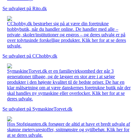
Se udvalget på Rito.dk
CChobby.dk bestræber sig på at være din foretrukne
hobbybutik, når du handler online. De handler med alle –
private, skoler/institutioner og engros – og deres udvalg er på
over tolvtusinde forskellige produkter. Klik her for at se deres
udvalg.
Se udvalget på CChobby.dk
SymaskineTorvet.dk er en familievirksomhed der går 3
generationer tilbage, og de lægger en stor ære i at sælge
produkter i den højeste kvalitet til de bedste priser. De har en
klar målsætning om at være danskernes foretrukne butik når der
skal handles ny symaskine eller overlocker. Klik her for at se
deres udvalg.
Se udvalget på SymaskineTorvet.dk
Hos Stofgiganten.dk forsøger de altid at have et bredt udvalg af
skønne metervarestoffer, snitmønstre og sytilbehør. Klik her for
at se deres udvalg.