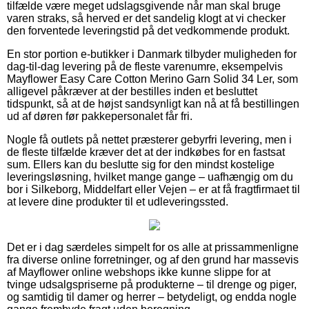
tilfælde være meget udslagsgivende når man skal bruge
varen straks, så herved er det sandelig klogt at vi checker
den forventede leveringstid på det vedkommende produkt.
En stor portion e-butikker i Danmark tilbyder muligheden for
dag-til-dag levering på de fleste varenumre, eksempelvis
Mayflower Easy Care Cotton Merino Garn Solid 34 Ler, som
alligevel påkræver at der bestilles inden et besluttet
tidspunkt, så at de højst sandsynligt kan nå at få bestillingen
ud af døren før pakkepersonalet får fri.
Nogle få outlets på nettet præsterer gebyrfri levering, men i
de fleste tilfælde kræver det at der indkøbes for en fastsat
sum. Ellers kan du beslutte sig for den mindst kostelige
leveringsløsning, hvilket mange gange – uafhængig om du
bor i Silkeborg, Middelfart eller Vejen – er at få fragtfirmaet til
at levere dine produkter til et udleveringssted.
Det er i dag særdeles simpelt for os alle at prissammenligne
fra diverse online forretninger, og af den grund har massevis
af Mayflower online webshops ikke kunne slippe for at
tvinge udsalgspriserne på produkterne – til drenge og piger,
og samtidig til damer og herrer – betydeligt, og endda nogle