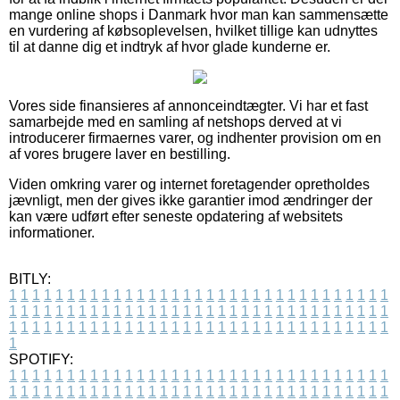
mange online shops i Danmark hvor man kan sammensætte
en vurdering af købsoplevelsen, hvilket tillige kan udnyttes
til at danne dig et indtryk af hvor glade kunderne er.
Vores side finansieres af annonceindtægter. Vi har et fast
samarbejde med en samling af netshops derved at vi
introducerer firmaernes varer, og indhenter provision om en
af vores brugere laver en bestilling.
Viden omkring varer og internet foretagender opretholdes
jævnligt, men der gives ikke garantier imod ændringer der
kan være udført efter seneste opdatering af websitets
informationer.
BITLY:
1
1
1
1
1
1
1
1
1
1
1
1
1
1
1
1
1
1
1
1
1
1
1
1
1
1
1
1
1
1
1
1
1
1
1
1
1
1
1
1
1
1
1
1
1
1
1
1
1
1
1
1
1
1
1
1
1
1
1
1
1
1
1
1
1
1
1
1
1
1
1
1
1
1
1
1
1
1
1
1
1
1
1
1
1
1
1
1
1
1
1
1
1
1
1
1
1
1
1
1
SPOTIFY:
1
1
1
1
1
1
1
1
1
1
1
1
1
1
1
1
1
1
1
1
1
1
1
1
1
1
1
1
1
1
1
1
1
1
1
1
1
1
1
1
1
1
1
1
1
1
1
1
1
1
1
1
1
1
1
1
1
1
1
1
1
1
1
1
1
1