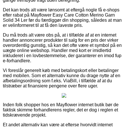
gange frembyde fragt uden beregning.
Det kan trods alt være lønsomt at eftergå nogle få e-shops
efter rabat på Mayflower Easy Care Cotton Merino Garn
Solid 34 Ler før du færdiggør din shopping, således at man
er velinformeret til at få den laveste pris.
Du må trods alt være obs på, at i tilfælde af at en internet
handler annoncerer produkter til salg for en pris der virker
overordentlig gunstig, så kan det ofte være et symbol på en
uægte online webshop. Handler med kort er imidlertid
inkluderet i en lovbestemmelse, der garanterer en imod fup
e-forhandlere.
Vi foreslår generelt køb med betalingskort eller betalinger
med mobilen. Som et alternativ kunne du drage nytte af en
afbetalingsordning som f.eks. ViaBill, i tilfælde af at du
tilstræber at finansiere pengene over flere uger.
Inden folk shopper hos en Mayflower internet butik bør de
faktisk skimme forhandlerens regler, det er dog i reglen et
tidskrævende projekt.
Et andet alternativ kan være at efterse hvorvidt internet