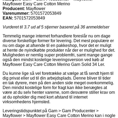
Mayflower Easy Care Cotton Merino
Producent:
Mayflower
Varenummer:
5701572053849
EAN:
5701572053849
Vurderet til
3.7
ud af 5 stjerner baseret på
36
anmeldelser
Temmelig mange internet forhandlere foreslår nu om dage
diverse forskellige former for levering. Det mest populære er
nu om dage at afsende til en pakkeshop, hvor det er muligt
at hente de nyindkøbte produkter når der er mulighed for det.
Muligheden er nemlig super problemfri, samt mange gange
også den mindst kostelige leveringsversion ved køb af
Mayflower Easy Care Cotton Merino Garn Solid 34 Ler.
Du kunne lige så vel foretrække at vælge at få sendt hjem til
dig privat eller ud til din arbejdsplads. Denne bliver til tider
en tak dyrere, men på den anden side meget overkommelig.
Den mindst kostelige form for fragt kan ikke benægtes at
være at du selv henter varerne, som desværre stiller krav om
at du opholder dig med kort afstand til internet
virksomhedens hjemsted.
Leveringstidspunktet på Garn > Garn Producenter >
Mayflower > Mayflower Easy Care Cotton Merino kan i nogle