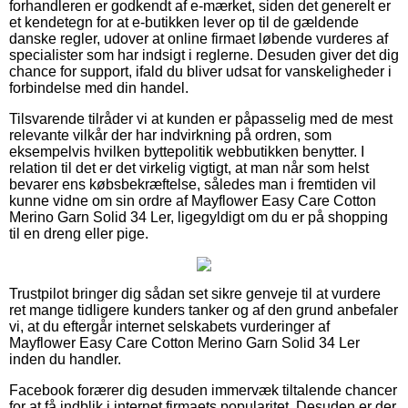
forhandleren er godkendt af e-mærket, siden det generelt er
et kendetegn for at e-butikken lever op til de gældende
danske regler, udover at online firmaet løbende vurderes af
specialister som har indsigt i reglerne. Desuden giver det dig
chance for support, ifald du bliver udsat for vanskeligheder i
forbindelse med din handel.
Tilsvarende tilråder vi at kunden er påpasselig med de mest
relevante vilkår der har indvirkning på ordren, som
eksempelvis hvilken byttepolitik webbutikken benytter. I
relation til det er det virkelig vigtigt, at man når som helst
bevarer ens købsbekræftelse, således man i fremtiden vil
kunne vidne om sin ordre af Mayflower Easy Care Cotton
Merino Garn Solid 34 Ler, ligegyldigt om du er på shopping
til en dreng eller pige.
Trustpilot bringer dig sådan set sikre genveje til at vurdere
ret mange tidligere kunders tanker og af den grund anbefaler
vi, at du eftergår internet selskabets vurderinger af
Mayflower Easy Care Cotton Merino Garn Solid 34 Ler
inden du handler.
Facebook forærer dig desuden immervæk tiltalende chancer
for at få indblik i internet firmaets popularitet. Desuden er der