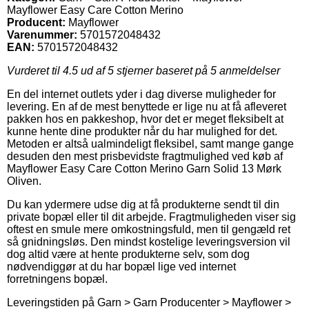
Mayflower Easy Care Cotton Merino
Producent:
Mayflower
Varenummer:
5701572048432
EAN:
5701572048432
Vurderet til
4.5
ud af 5 stjerner baseret på
5
anmeldelser
En del internet outlets yder i dag diverse muligheder for
levering. En af de mest benyttede er lige nu at få afleveret
pakken hos en pakkeshop, hvor det er meget fleksibelt at
kunne hente dine produkter når du har mulighed for det.
Metoden er altså ualmindeligt fleksibel, samt mange gange
desuden den mest prisbevidste fragtmulighed ved køb af
Mayflower Easy Care Cotton Merino Garn Solid 13 Mørk
Oliven.
Du kan ydermere udse dig at få produkterne sendt til din
private bopæl eller til dit arbejde. Fragtmuligheden viser sig
oftest en smule mere omkostningsfuld, men til gengæld ret
så gnidningsløs. Den mindst kostelige leveringsversion vil
dog altid være at hente produkterne selv, som dog
nødvendiggør at du har bopæl lige ved internet
forretningens bopæl.
Leveringstiden på Garn > Garn Producenter > Mayflower >