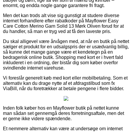
babyer og børn, lige så vel som til mænd og kvinder –
enormt, og endda nogle gange garantere fri fragt.
Men det kan trods alt vise sig gunstigt at studere diverse
internet forhandlere efter rabatkoder på Mayflower Easy
Care Cotton Merino Garn Solid 13 Mørk Oliven forud for at
du handler, så man er tryg ved at få den laveste pris.
Du skal alligevel være årvågen med, at når en butik på nettet
sælger et produkt for en udsalgspris der er usædvanlig billig,
så kunne det mange gange være et kendetegn på en
bedragerisk online butik. Shopping med kort er i hvert fald
inkluderet i en ordning, der bistår dig som køber overfor
svindlende internet varehuse.
Vi foreslår generelt køb med kort eller mobilbetaling. Som et
alternativ kan du drage nytte af et afdragstilbud som fx
ViaBill, når du foretrækker at betale pengene i flere bidder.
Inden folk køber hos en Mayflower butik på nettet kunne
man sådan set gennemgå deres forretningsaftale, men det
er gerne ikke videre spændende.
Et nemmere alternativ kan være at undersøge om internet