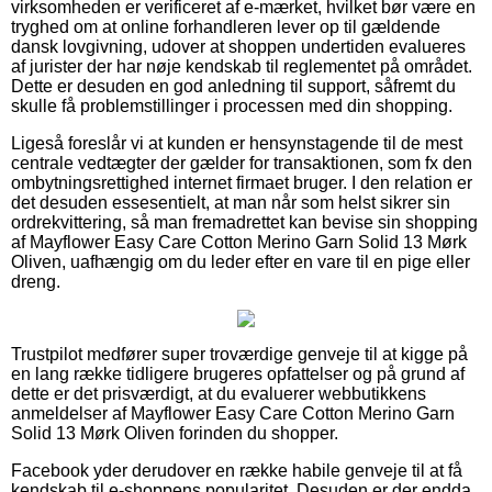
virksomheden er verificeret af e-mærket, hvilket bør være en
tryghed om at online forhandleren lever op til gældende
dansk lovgivning, udover at shoppen undertiden evalueres
af jurister der har nøje kendskab til reglementet på området.
Dette er desuden en god anledning til support, såfremt du
skulle få problemstillinger i processen med din shopping.
Ligeså foreslår vi at kunden er hensynstagende til de mest
centrale vedtægter der gælder for transaktionen, som fx den
ombytningsrettighed internet firmaet bruger. I den relation er
det desuden essesentielt, at man når som helst sikrer sin
ordrekvittering, så man fremadrettet kan bevise sin shopping
af Mayflower Easy Care Cotton Merino Garn Solid 13 Mørk
Oliven, uafhængig om du leder efter en vare til en pige eller
dreng.
Trustpilot medfører super troværdige genveje til at kigge på
en lang række tidligere brugeres opfattelser og på grund af
dette er det prisværdigt, at du evaluerer webbutikkens
anmeldelser af Mayflower Easy Care Cotton Merino Garn
Solid 13 Mørk Oliven forinden du shopper.
Facebook yder derudover en række habile genveje til at få
kendskab til e-shoppens popularitet. Desuden er der endda