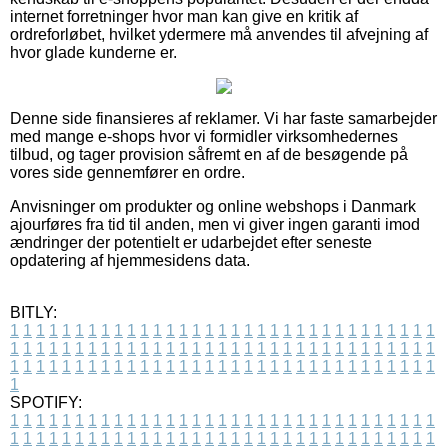
internet forretninger hvor man kan give en kritik af
ordreforløbet, hvilket ydermere må anvendes til afvejning af
hvor glade kunderne er.
Denne side finansieres af reklamer. Vi har faste samarbejder
med mange e-shops hvor vi formidler virksomhedernes
tilbud, og tager provision såfremt en af de besøgende på
vores side gennemfører en ordre.
Anvisninger om produkter og online webshops i Danmark
ajourføres fra tid til anden, men vi giver ingen garanti imod
ændringer der potentielt er udarbejdet efter seneste
opdatering af hjemmesidens data.
BITLY:
1
1
1
1
1
1
1
1
1
1
1
1
1
1
1
1
1
1
1
1
1
1
1
1
1
1
1
1
1
1
1
1
1
1
1
1
1
1
1
1
1
1
1
1
1
1
1
1
1
1
1
1
1
1
1
1
1
1
1
1
1
1
1
1
1
1
1
1
1
1
1
1
1
1
1
1
1
1
1
1
1
1
1
1
1
1
1
1
1
1
1
1
1
1
1
1
1
1
1
1
SPOTIFY:
1
1
1
1
1
1
1
1
1
1
1
1
1
1
1
1
1
1
1
1
1
1
1
1
1
1
1
1
1
1
1
1
1
1
1
1
1
1
1
1
1
1
1
1
1
1
1
1
1
1
1
1
1
1
1
1
1
1
1
1
1
1
1
1
1
1