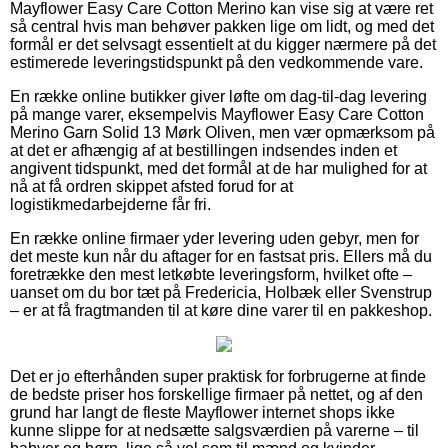
Mayflower Easy Care Cotton Merino kan vise sig at være ret
så central hvis man behøver pakken lige om lidt, og med det
formål er det selvsagt essentielt at du kigger nærmere på det
estimerede leveringstidspunkt på den vedkommende vare.
En række online butikker giver løfte om dag-til-dag levering
på mange varer, eksempelvis Mayflower Easy Care Cotton
Merino Garn Solid 13 Mørk Oliven, men vær opmærksom på
at det er afhængig af at bestillingen indsendes inden et
angivent tidspunkt, med det formål at de har mulighed for at
nå at få ordren skippet afsted forud for at
logistikmedarbejderne får fri.
En række online firmaer yder levering uden gebyr, men for
det meste kun når du aftager for en fastsat pris. Ellers må du
foretrække den mest letkøbte leveringsform, hvilket ofte –
uanset om du bor tæt på Fredericia, Holbæk eller Svenstrup
– er at få fragtmanden til at køre dine varer til en pakkeshop.
Det er jo efterhånden super praktisk for forbrugerne at finde
de bedste priser hos forskellige firmaer på nettet, og af den
grund har langt de fleste Mayflower internet shops ikke
kunne slippe for at nedsætte salgsværdien på varerne – til