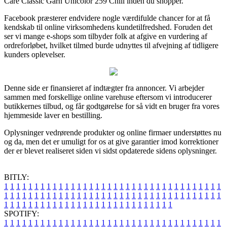
Care Classic Garn Unicolor 259 Chili inden du shopper.
Facebook præsterer endvidere nogle værdifulde chancer for at få
kendskab til online virksomhedens kundetilfredshed. Foruden det
ser vi mange e-shops som tilbyder folk at afgive en vurdering af
ordreforløbet, hvilket tilmed burde udnyttes til afvejning af tidligere
kunders oplevelser.
Denne side er finansieret af indtægter fra annoncer. Vi arbejder
sammen med forskellige online varehuse eftersom vi introducerer
butikkernes tilbud, og får godtgørelse for så vidt en bruger fra vores
hjemmeside laver en bestilling.
Oplysninger vedrørende produkter og online firmaer understøttes nu
og da, men det er umuligt for os at give garantier imod korrektioner
der er blevet realiseret siden vi sidst opdaterede sidens oplysninger.
BITLY:
1
1
1
1
1
1
1
1
1
1
1
1
1
1
1
1
1
1
1
1
1
1
1
1
1
1
1
1
1
1
1
1
1
1
1
1
1
1
1
1
1
1
1
1
1
1
1
1
1
1
1
1
1
1
1
1
1
1
1
1
1
1
1
1
1
1
1
1
1
1
1
1
1
1
1
1
1
1
1
1
1
1
1
1
1
1
1
1
1
1
1
1
1
1
1
1
1
1
1
1
SPOTIFY:
1
1
1
1
1
1
1
1
1
1
1
1
1
1
1
1
1
1
1
1
1
1
1
1
1
1
1
1
1
1
1
1
1
1
1
1