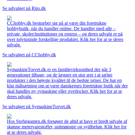
Se udvalget på Rito.dk
CChobby.dk bestræber sig på at være din foretrukne
hobbybutik, når du handler online. De handler med alle –
private, skoler/institutioner og engros – og deres udvalg er på
over tolvtusinde forskellige produkter. Klik her for at se deres
udvalg.
Se udvalget på CChobby.dk
SymaskineTorvet.dk er en familievirksomhed der går 3
generationer tilbage, og de lægger en stor ære i at sælge
produkter i den højeste kvalitet til de bedste priser. De har en
klar målsætning om at være danskernes foretrukne butik når der
skal handles ny symaskine eller overlocker. Klik her for at se
deres udvalg.
Se udvalget på SymaskineTorvet.dk
Hos Stofgiganten.dk forsøger de altid at have et bredt udvalg af
skønne metervarestoffer, snitmønstre og sytilbehør. Klik her for
at se deres udvalg.