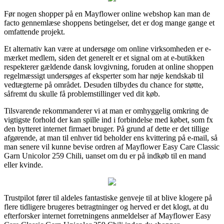
Før nogen shopper på en Mayflower online webshop kan man de
facto gennemlæse shoppens betingelser, det er dog mange gange et
omfattende projekt.
Et alternativ kan være at undersøge om online virksomheden er e-
mærket medlem, siden det generelt er et signal om at e-butikken
respekterer gældende dansk lovgivning, foruden at online shoppen
regelmæssigt undersøges af eksperter som har nøje kendskab til
vedtægterne på området. Desuden tilbydes du chance for støtte,
såfremt du skulle få problemstillinger ved dit køb.
Tilsvarende rekommanderer vi at man er omhyggelig omkring de
vigtigste forhold der kan spille ind i forbindelse med købet, som fx
den bytteret internet firmaet bruger. På grund af dette er det tillige
afgørende, at man til enhver tid beholder ens kvittering på e-mail, så
man senere vil kunne bevise ordren af Mayflower Easy Care Classic
Garn Unicolor 259 Chili, uanset om du er på indkøb til en mand
eller kvinde.
Trustpilot fører til aldeles fantastiske genveje til at blive klogere på
flere tidligere brugeres betragtninger og herved er det klogt, at du
efterforsker internet forretningens anmeldelser af Mayflower Easy