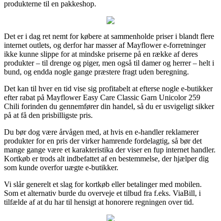
produkterne til en pakkeshop.
Det er i dag ret nemt for købere at sammenholde priser i blandt flere
internet outlets, og derfor har masser af Mayflower e-forretninger
ikke kunne slippe for at mindske priserne på en række af deres
produkter – til drenge og piger, men også til damer og herrer – helt i
bund, og endda nogle gange præstere fragt uden beregning.
Det kan til hver en tid vise sig profitabelt at efterse nogle e-butikker
efter rabat på Mayflower Easy Care Classic Garn Unicolor 259
Chili forinden du gennemfører din handel, så du er usvigeligt sikker
på at få den prisbilligste pris.
Du bør dog være årvågen med, at hvis en e-handler reklamerer
produkter for en pris der virker hamrende fordelagtig, så bør det
mange gange være et karakteristika der viser en fup internet handler.
Kortkøb er trods alt indbefattet af en bestemmelse, der hjælper dig
som kunde overfor uægte e-butikker.
Vi slår generelt et slag for kortkøb eller betalinger med mobilen.
Som et alternativ burde du overveje et tilbud fra f.eks. ViaBill, i
tilfælde af at du har til hensigt at honorere regningen over tid.