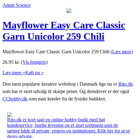
Adapt Science
Mayflower Easy Care Classic
Garn Unicolor 259 Chili
Mayflower Easy Care Classic Garn Unicolor 259 Chili
(Læs mere)
26.95
kr.
(Vis fragtpris)
Læs mere »
Køb nu »
Den mest populære kreative webshop i Danmark lige nu er
Rito.dk
som har et stort udvalg til skarpe priser. Og derudover er der også
CChobby.dk
som man kender fra de fysiske butikker.
Rito.dk er kort sagt en online hobby butik med høj
kundeservice, hurtig levering og et stort sortiment som de
sælger både til private, engros og institutioner. Klik her for at se
deres udvalg.