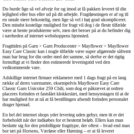
Du burde lige så vel afveje for og imod at få pakken leveret til din
lejlighed eller hus eller ud på dit arbejde. Fragtløsningen er af og til
en smule mere bekostelig, men lige så vel i høj grad ukompliceret.
Den mindst kostelige mulighed for fragt vil dog i de fleste tilfælde
være at hente produkterne selv, men det beroer på at du befinder dig
i nærheden af internet webshoppens hjemsted.
Fragttiden på Garn > Garn Producenter > Mayflower > Mayflower
Easy Care Classic kan i nogle tilfælde være super afgørende såfremt
man har brug for din ordre med det samme, så derfor er det rigtig
fornuftigt at vi finder den estimerede leveringstid ved den
vedkommende vare.
Adskillige internet firmaer reklamerer med 1 dags fragt på en lang
række af deres varenumre, eksempelvis Mayflower Easy Care
Classic Garn Unicolor 259 Chili, som dog er påkrævet at ordren
placeres forinden et fastslået klokkeslæt, med hensynstagen til at de
har mulighed for at nå at få bestillingen afsendt forinden personalet
drager hjemad.
En hel del internet shops yder levering uden gebyr, men tit er det
forbeholdt når der indkøbes for et bestemt beløb. Ellers kan man
beslutte sig for den prisbilligste fragttype, der oftest – hvad end man
bor tæt på Horsens, Værløse eller Hørning – er at få leveret