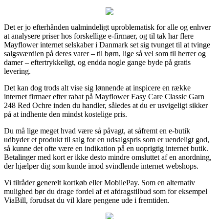
Det er jo efterhånden ualmindeligt uproblematisk for alle og enhver
at analysere priser hos forskellige e-firmaer, og til tak har flere
Mayflower internet selskaber i Danmark set sig tvunget til at tvinge
salgsværdien på deres varer – til børn, lige så vel som til herrer og
damer – eftertrykkeligt, og endda nogle gange byde på gratis
levering.
Det kan dog trods alt vise sig lønnende at inspicere en række
internet firmaer efter rabat på Mayflower Easy Care Classic Garn
248 Red Ochre inden du handler, således at du er usvigeligt sikker
på at indhente den mindst kostelige pris.
Du må lige meget hvad være så påvagt, at såfremt en e-butik
udbyder et produkt til salg for en udsalgspris som er uendeligt god,
så kunne det ofte være en indikation på en uoprigtig internet butik.
Betalinger med kort er ikke desto mindre omsluttet af en anordning,
der hjælper dig som kunde imod svindlende internet webshops.
Vi tilråder generelt kortkøb eller MobilePay. Som en alternativ
mulighed bør du drage fordel af et afdragstilbud som for eksempel
ViaBill, forudsat du vil klare pengene ude i fremtiden.