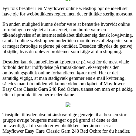
Før folk bestiller i en Mayflower online webshop bør de ideelt set
have øje for webbutikkens regler, men det er tit ikke særlig morsomt.
En anden mulighed kunne derfor være at bemærke hvorvidt online
forretningen er støttet af e-mærket, som burde være en
tilkendegivelse af at internet selskabet tilslutter sig dansk lovgivning,
samt at online webshoppen undertiden monitoreres af eksperter som
er meget fortrolige reglerne på området. Desuden tilbydes du genvej
til støtte, hvis du oplever problemer som følge af din shopping.
Desuden kan det anbefales at køberen er på vagt for de mest vitale
forhold der har indflydelse på transaktionen, eksempelvis den
ombytningspolitik online forhandleren kører med. Her er det
samtidig vigtigt, at man stadigvæk gemmer ens e-mail kvittering,
således man i fremtiden vil kunne vidne om købet af Mayflower
Easy Care Classic Garn 248 Red Ochre, uanset om man er på udkig
efter et produkt til en herre eller dame.
Trustpilot tilbyder absolut ønskværdige genveje til at bese en stor
gruppe øvrige brugeres meninger og på grund af dette er det
prisværdigt, at du sonderer webbutikkens bedømmelser af
Mayflower Easy Care Classic Garn 248 Red Ochre før du handler.