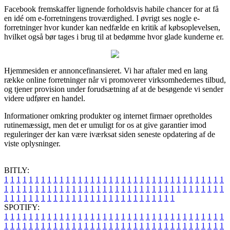
Facebook fremskaffer lignende forholdsvis habile chancer for at få
en idé om e-forretningens troværdighed. I øvrigt ses nogle e-
forretninger hvor kunder kan nedfælde en kritik af købsoplevelsen,
hvilket også bør tages i brug til at bedømme hvor glade kunderne er.
Hjemmesiden er annoncefinansieret. Vi har aftaler med en lang
række online forretninger når vi promoverer virksomhedernes tilbud,
og tjener provision under forudsætning af at de besøgende vi sender
videre udfører en handel.
Informationer omkring produkter og internet firmaer opretholdes
rutinemæssigt, men det er umuligt for os at give garantier imod
reguleringer der kan være iværksat siden seneste opdatering af de
viste oplysninger.
BITLY:
1
1
1
1
1
1
1
1
1
1
1
1
1
1
1
1
1
1
1
1
1
1
1
1
1
1
1
1
1
1
1
1
1
1
1
1
1
1
1
1
1
1
1
1
1
1
1
1
1
1
1
1
1
1
1
1
1
1
1
1
1
1
1
1
1
1
1
1
1
1
1
1
1
1
1
1
1
1
1
1
1
1
1
1
1
1
1
1
1
1
1
1
1
1
1
1
1
1
1
1
SPOTIFY:
1
1
1
1
1
1
1
1
1
1
1
1
1
1
1
1
1
1
1
1
1
1
1
1
1
1
1
1
1
1
1
1
1
1
1
1
1
1
1
1
1
1
1
1
1
1
1
1
1
1
1
1
1
1
1
1
1
1
1
1
1
1
1
1
1
1
1
1
1
1
1
1