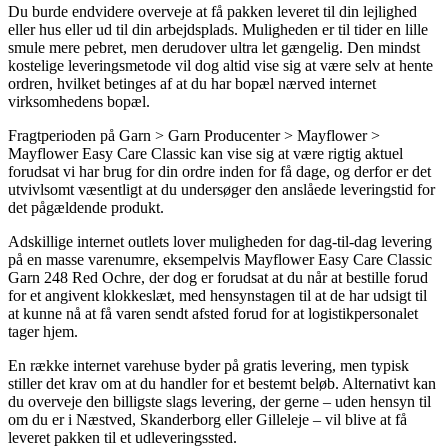
Du burde endvidere overveje at få pakken leveret til din lejlighed
eller hus eller ud til din arbejdsplads. Muligheden er til tider en lille
smule mere pebret, men derudover ultra let gængelig. Den mindst
kostelige leveringsmetode vil dog altid vise sig at være selv at hente
ordren, hvilket betinges af at du har bopæl nærved internet
virksomhedens bopæl.
Fragtperioden på Garn > Garn Producenter > Mayflower >
Mayflower Easy Care Classic kan vise sig at være rigtig aktuel
forudsat vi har brug for din ordre inden for få dage, og derfor er det
utvivlsomt væsentligt at du undersøger den anslåede leveringstid for
det pågældende produkt.
Adskillige internet outlets lover muligheden for dag-til-dag levering
på en masse varenumre, eksempelvis Mayflower Easy Care Classic
Garn 248 Red Ochre, der dog er forudsat at du når at bestille forud
for et angivent klokkeslæt, med hensynstagen til at de har udsigt til
at kunne nå at få varen sendt afsted forud for at logistikpersonalet
tager hjem.
En række internet varehuse byder på gratis levering, men typisk
stiller det krav om at du handler for et bestemt beløb. Alternativt kan
du overveje den billigste slags levering, der gerne – uden hensyn til
om du er i Næstved, Skanderborg eller Gilleleje – vil blive at få
leveret pakken til et udleveringssted.