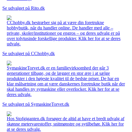
Se udvalget på Rito.dk
CChobby.dk bestræber sig på at være din foretrukne
hobbybutik, når du handler online. De handler med alle –
private, skoler/institutioner og engros – og deres udvalg er på
over tolvtusinde forskellige produkter. Klik her for at se deres
udvalg.
Se udvalget på CChobby.dk
SymaskineTorvet.dk er en familievirksomhed der går 3
generationer tilbage, og de lægger en stor ære i at sælge
produkter i den højeste kvalitet til de bedste priser. De har en
klar målsætning om at være danskernes foretrukne butik når der
skal handles ny symaskine eller overlocker. Klik her for at se
deres udvalg.
Se udvalget på SymaskineTorvet.dk
Hos Stofgiganten.dk forsøger de altid at have et bredt udvalg af
skønne metervarestoffer, snitmønstre og sytilbehør. Klik her for
at se deres udvalg.