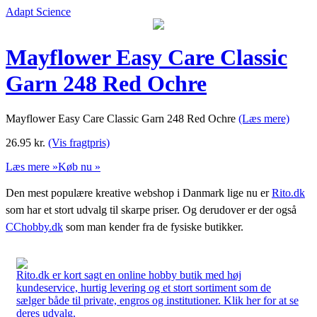
Adapt Science
Mayflower Easy Care Classic
Garn 248 Red Ochre
Mayflower Easy Care Classic Garn 248 Red Ochre
(Læs mere)
26.95
kr.
(Vis fragtpris)
Læs mere »
Køb nu »
Den mest populære kreative webshop i Danmark lige nu er
Rito.dk
som har et stort udvalg til skarpe priser. Og derudover er der også
CChobby.dk
som man kender fra de fysiske butikker.
Rito.dk er kort sagt en online hobby butik med høj
kundeservice, hurtig levering og et stort sortiment som de
sælger både til private, engros og institutioner. Klik her for at se
deres udvalg.